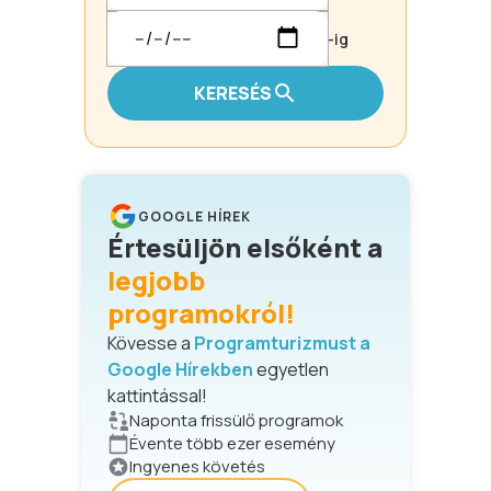
-ig
KERESÉS
GOOGLE HÍREK
Értesüljön elsőként a
legjobb
programokról!
Kövesse a
Programturizmust a
Google Hírekben
egyetlen
kattintással!
Naponta frissülő programok
Évente több ezer esemény
Ingyenes követés