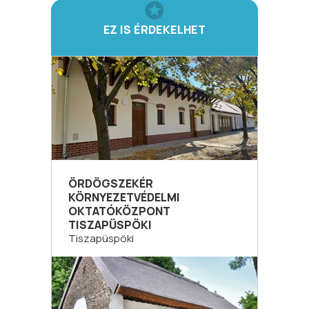
EZ IS ÉRDEKELHET
ÖRDÖGSZEKÉR
KÖRNYEZETVÉDELMI
OKTATÓKÖZPONT
TISZAPÜSPÖKI
Tiszapüspöki