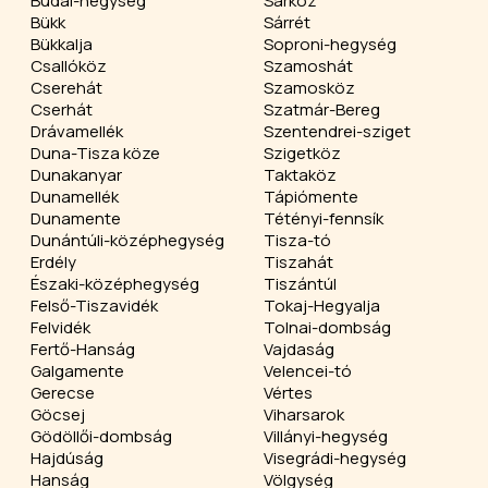
Budai-hegység
Sárköz
Bükk
Sárrét
Bükkalja
Soproni-hegység
Csallóköz
Szamoshát
Cserehát
Szamosköz
Cserhát
Szatmár-Bereg
Drávamellék
Szentendrei-sziget
Duna-Tisza köze
Szigetköz
Dunakanyar
Taktaköz
Dunamellék
Tápiómente
Dunamente
Tétényi-fennsík
Dunántúli-középhegység
Tisza-tó
Erdély
Tiszahát
Északi-középhegység
Tiszántúl
Felső-Tiszavidék
Tokaj-Hegyalja
Felvidék
Tolnai-dombság
Fertő-Hanság
Vajdaság
Galgamente
Velencei-tó
Gerecse
Vértes
Göcsej
Viharsarok
Gödöllői-dombság
Villányi-hegység
Hajdúság
Visegrádi-hegység
Hanság
Völgység