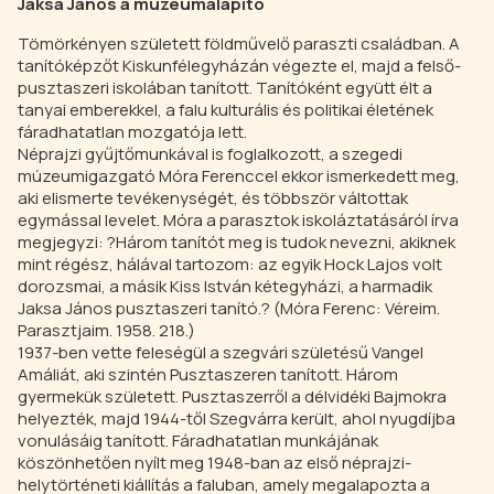
Jaksa János a múzeumalapító
Tömörkényen született földművelő paraszti családban. A
tanítóképzőt Kiskunfélegyházán végezte el, majd a felső-
pusztaszeri iskolában tanított. Tanítóként együtt élt a
tanyai emberekkel, a falu kulturális és politikai életének
fáradhatatlan mozgatója lett.
Néprajzi gyűjtőmunkával is foglalkozott, a szegedi
múzeumigazgató Móra Ferenccel ekkor ismerkedett meg,
aki elismerte tevékenységét, és többször váltottak
egymással levelet. Móra a parasztok iskoláztatásáról írva
megjegyzi: ?Három tanítót meg is tudok nevezni, akiknek
mint régész, hálával tartozom: az egyik Hock Lajos volt
dorozsmai, a másik Kiss István kétegyházi, a harmadik
Jaksa János pusztaszeri tanító.? (Móra Ferenc: Véreim.
Parasztjaim. 1958. 218.)
1937-ben vette feleségül a szegvári születésű Vangel
Amáliát, aki szintén Pusztaszeren tanított. Három
gyermekük született. Pusztaszerről a délvidéki Bajmokra
helyezték, majd 1944-től Szegvárra került, ahol nyugdíjba
vonulásáig tanított. Fáradhatatlan munkájának
köszönhetően nyílt meg 1948-ban az első néprajzi-
helytörténeti kiállítás a faluban, amely megalapozta a