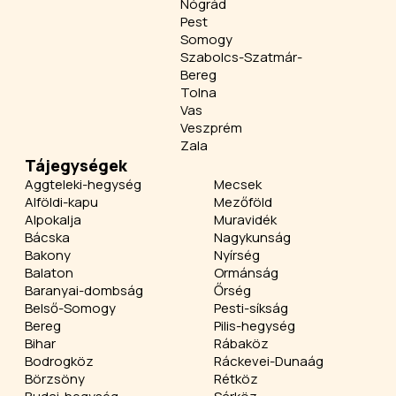
Nógrád
Pest
Somogy
Szabolcs-Szatmár-
Bereg
Tolna
Vas
Veszprém
Zala
Tájegységek
Aggteleki-hegység
Mecsek
Alföldi-kapu
Mezőföld
Alpokalja
Muravidék
Bácska
Nagykunság
Bakony
Nyírség
Balaton
Ormánság
Baranyai-dombság
Őrség
Belső-Somogy
Pesti-síkság
Bereg
Pilis-hegység
Bihar
Rábaköz
Bodrogköz
Ráckevei-Dunaág
Börzsöny
Rétköz