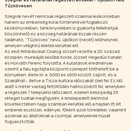
Tűzkövesen
Szegvár nevét nemcsak régészeti szakmai lexikonokban,
hanem az emberiség korai történetével foglalkozó
kézikönyvekben, tankönyvekben is gyakorta fellelhetjük.
Köszönhető ez a község határának északi részén
található, “Tűzköves” nevű, újkőkori (neolit) lelőhelynek,
amelyen világhírű leletek kerültek elő.
Az első feltárásokat Csalog József vezette a 20. század
közepén, munkáját később Korek József, Hegedűs Katalin
és Horváth Ferenc folytatta. A kutatások eredményei
szerint a falu egyfajta központi szerepet tölthetett be a
környéken, élete Kr. e. 5000 és 4600 között zajlott, és a
Szakálhát-, illetve a Tisza-kultúra időszakát öleli fel. Ez idő
alatt 4 méter vastag feltöltődés halmozódott fel, amelyben
a régészek 7 települési időszakot, ezeken belül pedig 29
réteget tudtak megfigyelni. A letelepedett életmód
következtében nagy számban kerültek elő a hajdan itt élt
emberek eszközei, edényei, főként azok töredékei, valamint
azoknak az állatoknak a csontjai, amelyeknek húsát
fogyasztották.