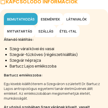
KAPCSOLÓDÓ INFORMÁCIÓK
BEMUTATKOZÁS
ESEMÉNYEK
LÁTNIVALÓK
NYITVATARTÁS
SZÁLLÁS
ÉTEL-ITAL
Állandó kiállítás:
Szeg-várai kövei és vasai
Szegvár-tűzköves (régészeti kiállítás)
Szegvár néprajza
Bartucz Lajos emlékszoba
Bartucz emlékszoba:
Egy kisebb kiállítóterem a Szegváron született Dr. Bartucz
Lajos antropológus egyetemi tanár életművének állít
emléket. Az emlékszobában megismerhetjük életét,
munkásságát.
Az utolsó szobában Szeg várának köveit, vasait