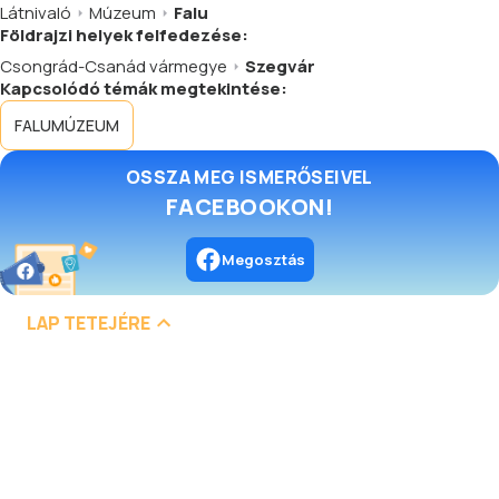
Látnivaló
Múzeum
Falu
Földrajzi helyek felfedezése:
Csongrád-Csanád vármegye
Szegvár
Kapcsolódó témák megtekintése:
FALUMÚZEUM
OSSZA MEG ISMERŐSEIVEL
FACEBOOKON!
Megosztás
LAP TETEJÉRE