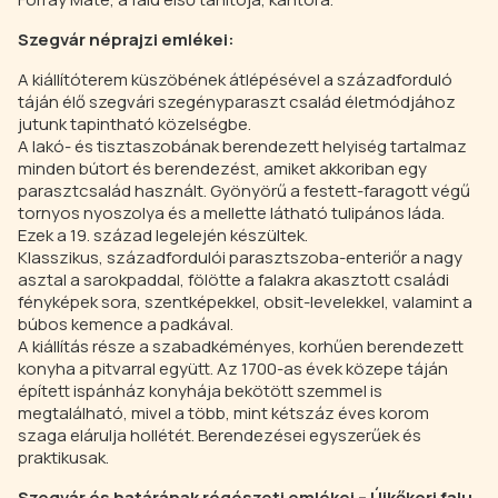
Szegvár néprajzi emlékei:
A kiállítóterem küszöbének átlépésével a századforduló
táján élő szegvári szegényparaszt család életmódjához
jutunk tapintható közelségbe.
A lakó- és tisztaszobának berendezett helyiség tartalmaz
minden bútort és berendezést, amiket akkoriban egy
parasztcsalád használt. Gyönyörű a festett-faragott végű
tornyos nyoszolya és a mellette látható tulipános láda.
Ezek a 19. század legelején készültek.
Klasszikus, századfordulói parasztszoba-enteriőr a nagy
asztal a sarokpaddal, fölötte a falakra akasztott családi
fényképek sora, szentképekkel, obsit-levelekkel, valamint a
búbos kemence a padkával.
A kiállítás része a szabadkéményes, korhűen berendezett
konyha a pitvarral együtt. Az 1700-as évek közepe táján
épített ispánház konyhája bekötött szemmel is
megtalálható, mivel a több, mint kétszáz éves korom
szaga elárulja hollétét. Berendezései egyszerűek és
praktikusak.
Szegvár és határának régészeti emlékei – Újkőkori falu