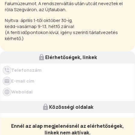
Falumúzeumot. A rendszerváltás után utcát neveztek el
róla Szegváron, az Újfaluban.
Nyitva: április 1-től október 30-ig,
kedd-vasárnap 9-13, hétfő zárva!
(A fenti időpontokon kívül, igény szerinti tárlatvezetés
kérhető.)
Elérhetőségek, linkek
Telefonszám
E-mail cím
Weboldal
Közösségi oldalak
Ennél az alap megjelenésnél az elérhetőségek,
linkek nem aktívak.