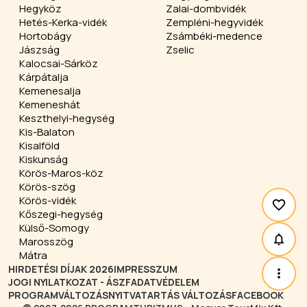
Hegyköz
Zalai-dombvidék
Hetés-Kerka-vidék
Zempléni-hegyvidék
Hortobágy
Zsámbéki-medence
Jászság
Zselic
Kalocsai-Sárköz
Kárpátalja
Kemenesalja
Kemeneshát
Keszthelyi-hegység
Kis-Balaton
Kisalföld
Kiskunság
Körös-Maros-köz
Körös-szög
Körös-vidék
Kőszegi-hegység
Külső-Somogy
Marosszög
Mátra
HIRDETÉSI DÍJAK 2026
IMPRESSZUM
JOGI NYILATKOZAT - ÁSZF
ADATVÉDELEM
PROGRAMVÁLTOZÁS
NYITVATARTÁS VÁLTOZÁS
FACEBOOK