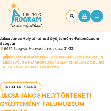
Jaksa János Helytörténeti Gyűjtemény-Falumúzeum
Szegvár
6635
Szegvár
, Hunyadi János utca 31-33.
BALATONI BOR ÉS KENYÉR ÜNNEP
ZENEERDŐ DEBRECEN
MÉZESVÖLGYI NYÁR
BORBUSZ A BALATONNÁL
JAZZ & BLUES
RETRO NAP BUDAPESTEN
JEGYEK
ÉRTESÍTÉST KÉREK
JAKSA JÁNOS HELYTÖRTÉNETI
GYŰJTEMÉNY-FALUMÚZEUM