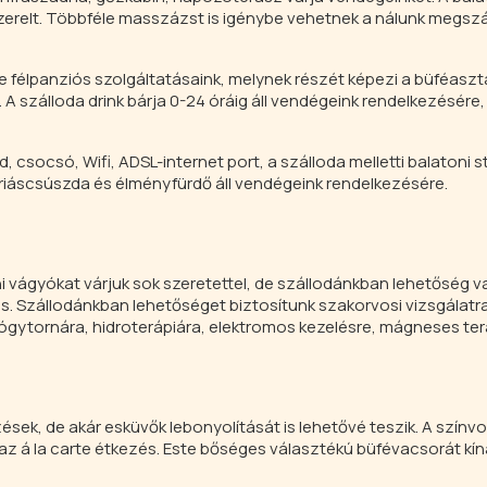
szerelt. Többféle masszázst is igénybe vehetnek a nálunk megszá
 félpanziós szolgáltatásaink, melynek részét képezi a büféaszta
szálloda drink bárja 0-24 óráig áll vendégeink rendelkezésére,
, csocsó, Wifi, ADSL-internet port, a szálloda melletti balatoni 
óriáscsúszda és élményfürdő áll vendégeink rendelkezésére.
 vágyókat várjuk sok szeretettel, de szállodánkban lehetőség v
s. Szállodánkban lehetőséget biztosítunk szakorvosi vizsgálatr
gytornára, hidroterápiára, elektromos kezelésre, mágneses ter
ek, de akár esküvők lebonyolítását is lehetővé teszik. A színv
 az á la carte étkezés. Este bőséges választékú büfévacsorát kín