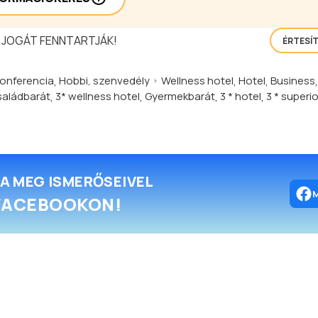
 JOGÁT FENNTARTJÁK!
ÉRTESÍ
onferencia
,
Hobbi, szenvedély
Wellness hotel
,
Hotel
,
Business
aládbarát
,
3* wellness hotel
,
Gyermekbarát
,
3 * hotel
,
3 * superio
A MEG ISMERŐSEIVEL
FACEBOOKON!