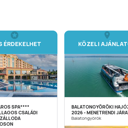
IS ÉRDEKELHET
KÖZELI AJÁNLA
AROS SPA****
BALATONGYÖRÖKI HAJÓ
LLAGOS CSALÁDI
2026 - MENETRENDI JÁR
ZÁLLODA
Balatongyörök
ROSON