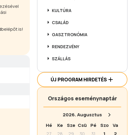
vezésével
KULTÚRA
ási
CSALÁD
belépőt is!
GASZTRONÓMIA
RENDEZVÉNY
SZÁLLÁS
ÚJ PROGRAM HIRDETÉS
Országos eseménynaptár
2026.
Augusztus
Hé
Ke
Sze
Csü
Pé
Szo
Va
27
28
29
30
31
1
2