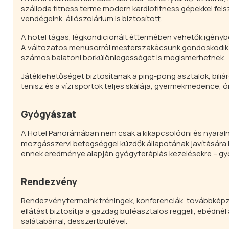
szálloda fitness terme modern kardiofitness gépekkel fel
vendégeink, állószolárium is biztosított.
A hotel tágas, légkondicionált éttermében vehetők igénybe
A változatos menüsorról mesterszakácsunk gondoskodik. A 
számos balatoni borkülönlegességet is megismerhetnek.
Játéklehetőséget biztosítanak a ping-pong asztalok, biliárd
tenisz és a vízi sportok teljes skálája, gyermekmedence, 
Gyógyászat
A Hotel Panorámában nem csak a kikapcsolódni és nyaralni
mozgásszervi betegséggel küzdők állapotának javítására i
ennek eredménye alapján gyógyterápiás kezelésekre – gyó
Rendezvény
Rendezvénytermeink tréningek, konferenciák, továbbképzés
ellátást biztosítja a gazdag büféasztalos reggeli, ebédnél
salátabárral, desszertbüfével.