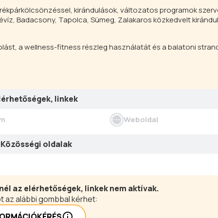
erékpárkölcsönzéssel, kirándulások, változatos programok szer
Hévíz, Badacsony, Tapolca, Sümeg, Zalakaros közkedvelt kirándul
ást, a wellness-fitness részleg használatát és a balatoni strand
lérhetőségek, linkek
ím
Weboldal
Közösségi oldalak
nél az elérhetőségek, linkek nem aktívak.
t az alábbi gombbal kérhet:
FORMÁCIÓKÉRÉS