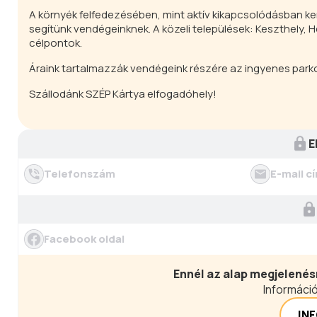
A környék felfedezésében, mint aktív kikapcsolódásban k
segítünk vendégeinknek. A közeli települések: Keszthely, 
célpontok.
Áraink tartalmazzák vendégeink részére az ingyenes parkol
Szállodánk SZÉP Kártya elfogadóhely!
E
Telefonszám
E-mail c
Facebook oldal
Ennél az alap megjelenés
Információ
IN