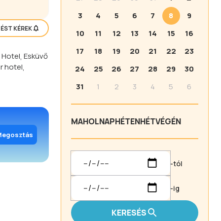
3
4
5
6
7
8
9
TÉST KÉREK
10
11
12
13
14
15
16
17
18
19
20
21
22
23
,
Hotel
,
Esküvő
r hotel
,
24
25
26
27
28
29
30
31
1
2
3
4
5
6
MA
HOLNAP
HÉTEN
HÉTVÉGÉN
Megosztás
-tól
-ig
KERESÉS