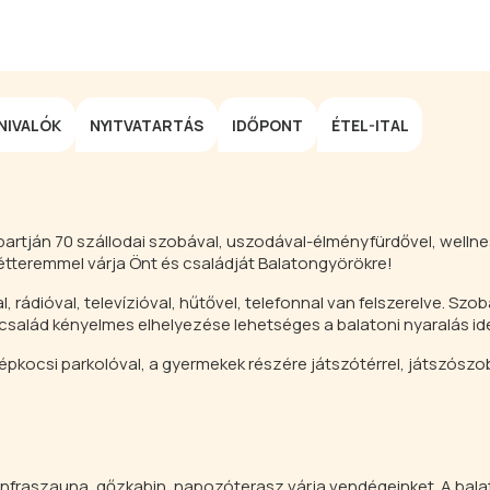
NIVALÓK
NYITVATARTÁS
IDŐPONT
ÉTEL-ITAL
 partján 70 szállodai szobával, uszodával-élményfürdővel, wellne
t étteremmel várja Önt és családját Balatongyörökre!
rádióval, televízióval, hűtővel, telefonnal van felszerelve. Szob
salád kényelmes elhelyezése lehetséges a balatoni nyaralás idej
gépkocsi parkolóval, a gyermekek részére játszótérrel, játszószo
nfraszauna, gőzkabin, napozóterasz várja vendégeinket. A bala