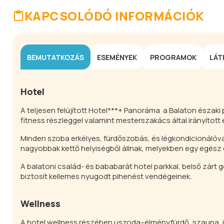
KAPCSOLÓDÓ INFORMÁCIÓK
BEMUTATKOZÁS
ESEMÉNYEK
PROGRAMOK
LÁT
Hotel
A teljesen felújított Hotel***+ Panoráma a Balaton északi
fitness részleggel valamint mesterszakács által irányítot
Minden szoba erkélyes, fürdőszobás, és légkondicionálóval, 
nagyobbak kettő helyiségből állnak, melyekben egy egész c
A balatoni család- és bababarát hotel parkkal, belső zárt 
biztosít kellemes nyugodt pihenést vendégeinek.
Wellness
A hotel wellness részében uszoda–élményfürdő, szauna, i