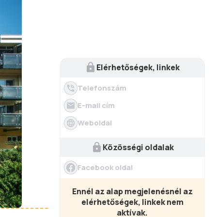
Elérhetőségek, linkek
Telefonszám
E-mail cím
Weboldal
Közösségi oldalak
Facebook oldal
Ennél az alap megjelenésnél az
elérhetőségek, linkek nem
aktívak.