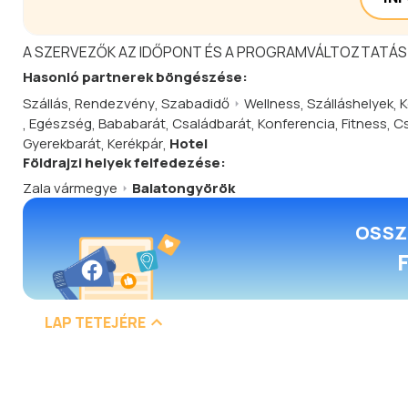
A SZERVEZŐK AZ IDŐPONT ÉS A PROGRAMVÁLTOZTATÁS
Hasonló
partnerek
böngészése:
Szállás
,
Rendezvény
,
Szabadidő
Wellness
,
Szálláshelyek
,
K
,
Egészség
,
Bababarát
,
Családbarát
,
Konferencia
,
Fitness
,
Cs
Gyerekbarát
,
Kerékpár
,
Hotel
Földrajzi helyek felfedezése:
Zala vármegye
Balatongyörök
OSSZ
LAP TETEJÉRE