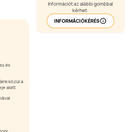
Információt az alábbi gombbal
kérhet:
INFORMÁCIÓKÉRÉS
ss és
áink közül a
e alatt.
bával
toni