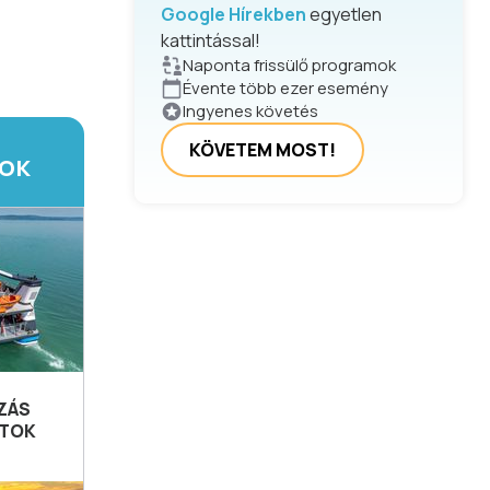
Google Hírekben
egyetlen
kattintással!
Naponta frissülő programok
Évente több ezer esemény
Ingyenes követés
KÖVETEM MOST!
TOK
ZÁS
ATOK