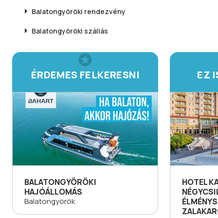
Balatongyöröki
rendezvény
Balatongyöröki
szállás
ÉRDEMES FELKERESNI
EZ 
BALATONGYÖRÖKI
HOTEL K
HAJÓÁLLOMÁS
NÉGYCSI
Balatongyörök
ÉLMÉNYS
ZALAKA