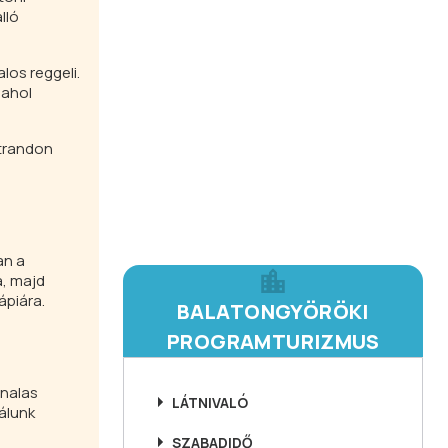
lló
los reggeli.
 ahol
strandon
an a
a, majd
ápiára.
BALATONGYÖRÖKI
PROGRAMTURIZMUS
onalas
LÁTNIVALÓ
álunk
SZABADIDŐ