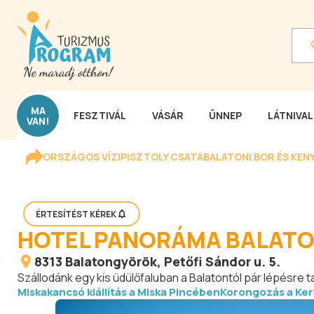
MA
FESZTIVÁL
VÁSÁR
ÜNNEP
LÁTNIVA
VAN!
ORSZÁGOS VÍZIPISZTOLY CSATA
BALATONI BOR ÉS KEN
ÉRTESÍTÉST KÉREK
HOTEL PANORÁMA BALATO
8313
Balatongyörök
, Petőfi Sándor u. 5.
Szállodánk egy kis üdülőfaluban a Balatontól pár lépésre 
Miskakancsó kiállítás a Miska Pincében
Korongozás a Ke