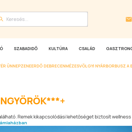
LÓ
SZABADIDŐ
KULTÚRA
CSALÁD
GASZTRONÓ
YÉR ÜNNEP
ZENEERDŐ DEBRECEN
MÉZESVÖLGYI NYÁR
BORBUSZ A 
NGYÖRÖK***+
található. Remek kikapcsolódási lehetőséget biztosít wellness
rámiaházban