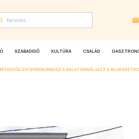
LÓ
SZABADIDŐ
KULTÚRA
CSALÁD
GASZTRONÓ
MÉZESVÖLGYI NYÁR
BORBUSZ A BALATONNÁL
JAZZ & BLUES
RETRO