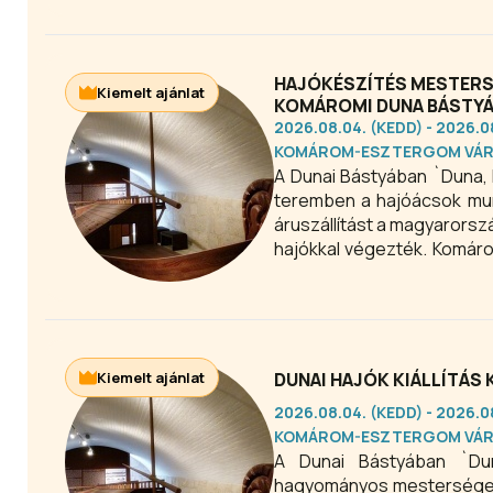
Komárom egyik legismerteb
HAJÓKÉSZÍTÉS MESTERS
Kiemelt ajánlat
KOMÁROMI DUNA BÁSTY
2026.08.04. (KEDD) - 2026.
KOMÁROM-ESZTERGOM VÁ
A Dunai Bástyában `Duna, h
teremben a hajóácsok munk
áruszállítást a magyarorsz
hajókkal végezték. Komárom
hozzáértéssel épültek az il
Kiemelt ajánlat
DUNAI HAJÓK KIÁLLÍTÁS
2026.08.04. (KEDD) - 2026.
KOMÁROM-ESZTERGOM VÁ
A Dunai Bástyában `Dun
hagyományos mesterségek,