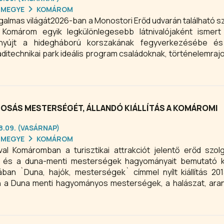
RMEGYE
KOMÁROM
zgalmas világát2026-ban a Monostori Erőd udvarán található s
 Komárom egyik legkülönlegesebb látnivalójaként ismert 
t nyújt a hidegháború korszakának fegyverkezésébe és
ditechnikai park ideális program családoknak, történelemra
t. Ha különleges látnivalót keresel Komáromban, a Monos
táltan maradandó élményt nyújt.
MOSÁS MESTERSÉGÉT, ÁLLANDÓ KIÁLLÍTÁS A KOMÁROMI
08.09. (VASÁRNAP)
RMEGYE
KOMÁROM
val Komáromban a turisztikai attrakciót jelentő erőd szolg
s és a duna-menti mesterségek hagyományait bemutató kiá
ában `Duna, hajók, mesterségek` címmel nyílt kiállítás 20
 a Duna menti hagyományos mesterségek, a halászat, ara
 megismerhetik a látogatók.