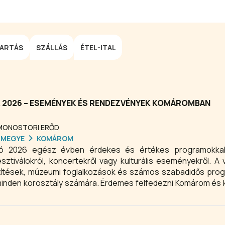
TARTÁS
SZÁLLÁS
ÉTEL-ITAL
2026 – ESEMÉNYEK ÉS RENDEZVÉNYEK KOMÁROMBAN
 MONOSTORI ERŐD
RMEGYE
KOMÁROM
ó 2026 egész évben érdekes és értékes programokkal
esztiválokról, koncertekről vagy kulturális eseményekről. A
etítések, múzeumi foglalkozások és számos szabadidős prog
minden korosztály számára. Érdemes felfedezni Komárom és
 a Komáromi Erődrendszer történelmi helyszíneire vagy a
egész évben várják a pihenni és élményeket kereső vendégek