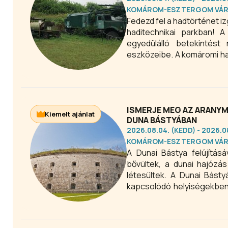
KOMÁROM-ESZTERGOM VÁ
Fedezd fel a hadtörténet i
haditechnikai parkban! A
egyedülálló betekintés
eszközeibe. A komáromi ha
és kirándulóknak egyarán
szabadtéri kiállítása garan
ISMERJE MEG AZ ARANY
Kiemelt ajánlat
DUNA BÁSTYÁBAN
2026.08.04. (KEDD) - 2026.
KOMÁROM-ESZTERGOM VÁ
A Dunai Bástya felújításá
bővültek, a dunai hajózá
létesültek. A Dunai Básty
kapcsolódó helyiségekben
és a hajóácsok munkáját is