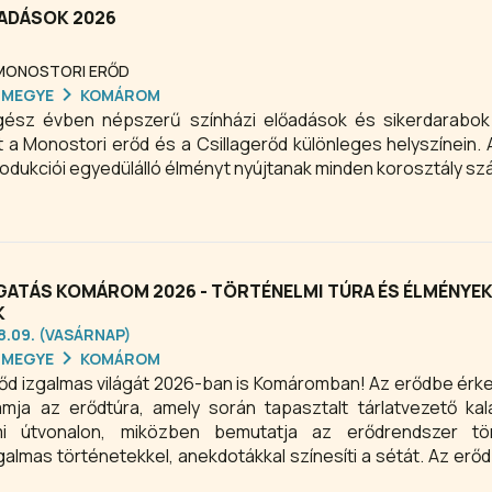
ADÁSOK 2026
 MONOSTORI ERŐD
RMEGYE
KOMÁROM
sz évben népszerű színházi előadások és sikerdarabok 
 a Monostori erőd és a Csillagerőd különleges helyszínein.
odukciói egyedülálló élményt nyújtanak minden korosztály sz
ATÁS KOMÁROM 2026 - TÖRTÉNELMI TÚRA ÉS ÉLMÉNYE
K
08.09. (VASÁRNAP)
RMEGYE
KOMÁROM
rőd izgalmas világát 2026-ban is Komáromban! Az erődbe érk
ja az erődtúra, amely során tapasztalt tárlatvezető kal
mi útvonalon, miközben bemutatja az erődrendszer tör
zgalmas történetekkel, anekdotákkal színesíti a sétát. Az erő
 személyre szabott tárlatvezetés révén a látogatók átfogó kép