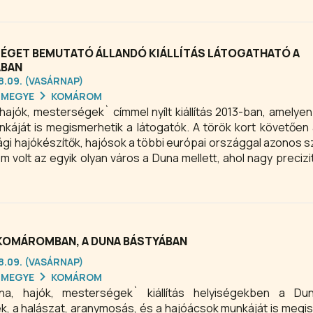
b történelmi nevezetességéről.
ÉGET BEMUTATÓ ÁLLANDÓ KIÁLLÍTÁS LÁTOGATHATÓ A
ÁBAN
08.09. (VASÁRNAP)
RMEGYE
KOMÁROM
ajók, mesterségek` címmel nyílt kiállítás 2013-ban, amelyen
áját is megismerhetik a látogatók. A török kort követően 
ági hajókészítők, hajósok a többi európai országgal azonos s
 volt az egyik olyan város a Duna mellett, ahol nagy precizi
yen hajók.
 KOMÁROMBAN, A DUNA BÁSTYÁBAN
08.09. (VASÁRNAP)
RMEGYE
KOMÁROM
a, hajók, mesterségek` kiállítás helyiségekben a Du
 a halászat, aranymosás, és a hajóácsok munkáját is megi