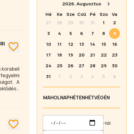
2026.
Augusztus
Hé
Ke
Sze
Csü
Pé
Szo
Va
27
28
29
30
31
1
2
3
4
5
6
7
8
9
RI
10
11
12
13
14
15
16
17
18
19
20
21
22
23
24
25
26
27
28
29
30
 korabeli
 fegyelmi
31
1
2
3
4
5
6
ságot. A
eklődésű
e mélyebb
MA
HOLNAP
HÉTEN
HÉTVÉGÉN
-tól