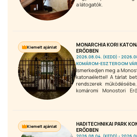
a látogatók.
MONARCHIA KORI KATON
Kiemelt ajánlat
ERŐDBEN
2026.08.04. (KEDD) - 2026.
KOMÁROM-ESZTERGOM VÁ
Ismerkedjen meg a Monosto
katonaélettel! A tárlat b
rendszerek működésébe,
komáromi Monostori Erőd
látogatóknak, iskolai cs
bepillantást nyerni a Mona
HADITECHNIKAI PARK K
Kiemelt ajánlat
ERŐDBEN
2026.08.04. (KEDD) - 2026.