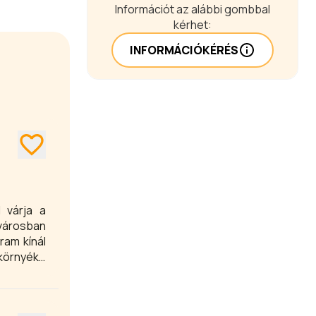
Információt az alábbi gombbal
kérhet:
INFORMÁCIÓKÉRÉS
 várja a
 városban
ram kínál
 környéke
 Brigetio
et.