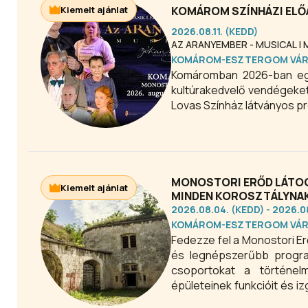
Kiemelt ajánlat
KOMÁROM SZÍNHÁZI ELŐ
2026.08.11. (KEDD)
AZ ARANYEMBER - MUSICAL |
KOMÁROM-ESZTERGOM VÁ
Komáromban 2026-ban egé
kultúrakedvelő vendégeket
Lovas Színház látványos pr
MONOSTORI ERŐD LÁTOG
Kiemelt ajánlat
MINDEN KOROSZTÁLYNA
2026.08.04. (KEDD) - 2026.
KOMÁROM-ESZTERGOM VÁ
Fedezze fel a Monostori E
és legnépszerűbb program
csoportokat a történel
épületeinek funkcióit és i
kiállításai és a részletes,