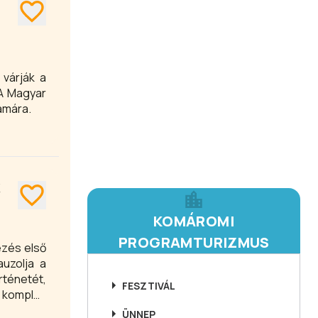
várják a
 A Magyar
ámára.
K
KOMÁROMI
PROGRAMTURIZMUS
ezés első
auzolja a
ténetét,
FESZTIVÁL
d komplex
et kapnak
ÜNNEP