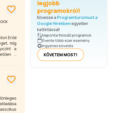
legjobb
programokról!
Kövesse a
Programturizmust a
ROCK
Google Hírekben
egyetlen
kattintással!
Naponta frissülő programok
tori Erőd
Évente több ezer esemény
éget, míg
Ingyenes követés
yszínt a
hetően a
KÖVETEM MOST!
lesz.
ülönleges
 előadása
asszikus