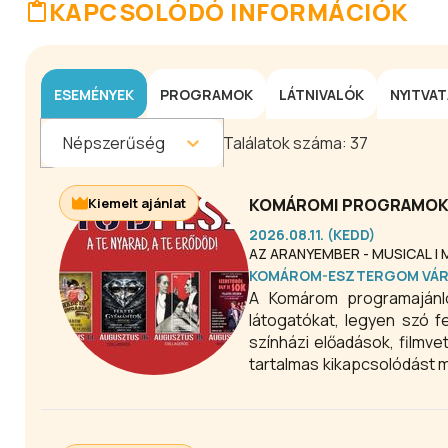
KAPCSOLÓDÓ INFORMÁCIÓK
ESEMÉNYEK
PROGRAMOK
LÁTNIVALÓK
NYITVA
Népszerűség
Találatok száma:
37
Kiemelt ajánlat
KOMÁROMI PROGRAMOK 
2026.08.11. (KEDD)
AZ ARANYEMBER - MUSICAL |
KOMÁROM-ESZTERGOM VÁ
A Komárom programajánl
látogatókat, legyen szó f
színházi előadások, filmv
tartalmas kikapcsolódást 
látnivalóit, ellátogatni
Gyógyfürdő fürdőbe, ahol 