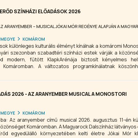
RŐD SZÍNHÁZI ELŐADÁSOK 2026
: AZ ARANYEMBER – MUSICAL JÓKAI MÓR REGÉNYE ALAPJÁN A MAGYA
RMEGYE
KOMÁROM
ások különleges kulturális élményt kínálnak a komáromi Monos
A nyári szezonban szabadtéri színházi estek várják a közöns
d modern, fűtött KlapkArénája biztosít kényelmes hel
a Komáromban. A változatos programkínálatnak köszön
 dunántúli kulturális és színházi élet egyik kiemelt helyszíne 
DÁS 2026 - AZ ARANYEMBER MUSICAL A MONOSTORI
RMEGYE
KOMÁROM
saba: Az aranyember című musical 2026. augusztus 11-én k
a közönséget Komáromban. A Magyarock Dalszínház látványos
rőd egyedülálló környezetében kelti életre Jókai Mór kl