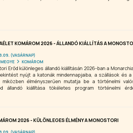
AÉLET KOMÁROM 2026 - ÁLLANDÓ KIÁLLÍTÁS A MONOSTO
08.09. (VASÁRNAP)
RMEGYE
KOMÁROM
ri Erőd különleges állandó kiállításán 2026-ban a Monarchia
etekintést nyújt a katonák mindennapjaiba, a szállások és a
 miközben élményszerűen mutatja be a történelmi való
 állandó kiállítása tökéletes program történelmi érd
oportoknak, családoknak és mindenki számára, aki szeretn
rchia katonai mindennapjaiba.
OMÁROM 2026 - KÜLÖNLEGES ÉLMÉNY A MONOSTORI
08.09. (VASÁRNAP)