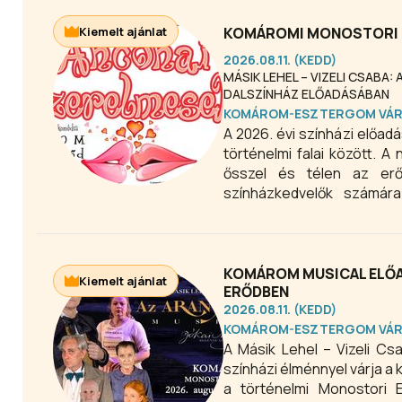
Kiemelt ajánlat
KOMÁROMI MONOSTORI E
2026.08.11. (KEDD)
MÁSIK LEHEL – VIZELI CSABA
DALSZÍNHÁZ ELŐADÁSÁBAN
KOMÁROM-ESZTERGOM VÁ
A 2026. évi színházi előad
történelmi falai között. 
ősszel és télen az erő
színházkedvelők számár
Monostori Erőd 2026-ban is a
KOMÁROM MUSICAL ELŐA
Kiemelt ajánlat
ERŐDBEN
2026.08.11. (KEDD)
KOMÁROM-ESZTERGOM VÁ
A Másik Lehel – Vizeli C
színházi élménnyel várja 
a történelmi Monostori E