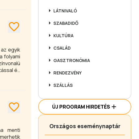
LÁTNIVALÓ
SZABADIDŐ
KULTÚRA
CSALÁD
 az egyik
a folyami
GASZTRONÓMIA
zínvonalú
tással és
RENDEZVÉNY
SZÁLLÁS
ÚJ PROGRAM HIRDETÉS
Országos eseménynaptár
na menti
smerhetik