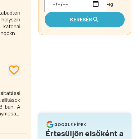
-ig
zabadtéri
helyszín
KERESÉS
 katonai
jongóknak
tori Erőd
áltatásai
llítások
13-ban. A
nymosás,
GOOGLE HÍREK
Értesüljön elsőként a