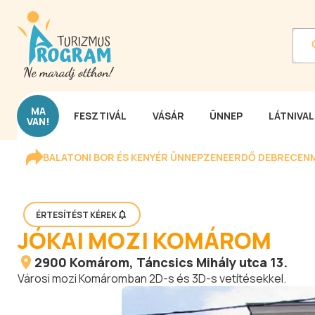
MA
FESZTIVÁL
VÁSÁR
ÜNNEP
LÁTNIVA
VAN!
BALATONI BOR ÉS KENYÉR ÜNNEP
ZENEERDŐ DEBRECEN
ÉRTESÍTÉST KÉREK
JÓKAI MOZI KOMÁROM
2900
Komárom
, Táncsics Mihály utca 13.
Városi mozi Komáromban 2D-s és 3D-s vetítésekkel.