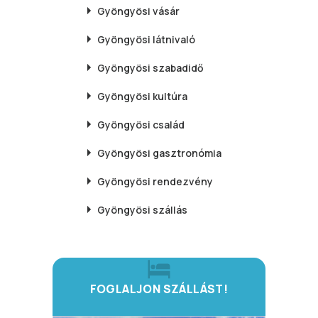
Gyöngyösi
vásár
Gyöngyösi
látnivaló
Gyöngyösi
szabadidő
Gyöngyösi
kultúra
Gyöngyösi
család
Gyöngyösi
gasztronómia
Gyöngyösi
rendezvény
Gyöngyösi
szállás
FOGLALJON SZÁLLÁST!