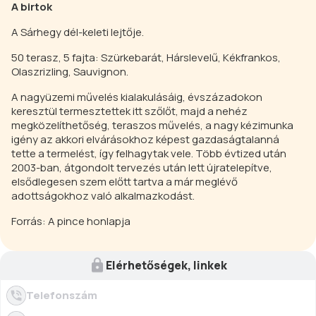
A birtok
A Sárhegy dél-keleti lejtője.
50 terasz, 5 fajta: Szürkebarát, Hárslevelű, Kékfrankos,
Olaszrizling, Sauvignon.
A nagyüzemi művelés kialakulásáig, évszázadokon
keresztül termesztettek itt szőlőt, majd a nehéz
megközelíthetőség, teraszos művelés, a nagy kézimunka
igény az akkori elvárásokhoz képest gazdaságtalanná
tette a termelést, így felhagytak vele. Több évtized után
2003-ban, átgondolt tervezés után lett újratelepítve,
elsődlegesen szem előtt tartva a már meglévő
adottságokhoz való alkalmazkodást.
Forrás: A pince honlapja
Elérhetőségek, linkek
Telefonszám