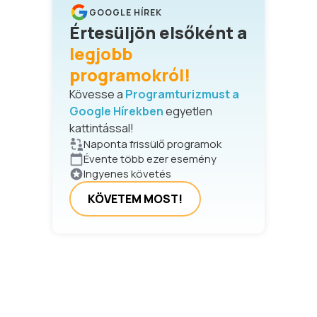
GOOGLE HÍREK
Értesüljön elsőként a
legjobb
programokról!
Kövesse a
Programturizmust a
Google Hírekben
egyetlen
kattintással!
Naponta frissülő programok
Évente több ezer esemény
Ingyenes követés
KÖVETEM MOST!