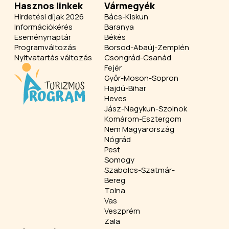
Hasznos linkek
Vármegyék
Hirdetési díjak 2026
Bács-Kiskun
Információkérés
Baranya
Eseménynaptár
Békés
Programváltozás
Borsod-Abaúj-Zemplén
Nyitvatartás változás
Csongrád-Csanád
Fejér
Győr-Moson-Sopron
Hajdú-Bihar
Heves
Jász-Nagykun-Szolnok
Komárom-Esztergom
Nem Magyarország
Nógrád
Pest
Somogy
Szabolcs-Szatmár-
Bereg
Tolna
Vas
Veszprém
Zala