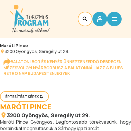
Maróti Pince
3200
Gyöngyös
, Seregély út 29.
BALATONI BOR ÉS KENYÉR ÜNNEP
ZENEERDŐ DEBRECEN
MÉZESVÖLGYI NYÁR
BORBUSZ A BALATONNÁL
JAZZ & BLUES
RETRO NAP BUDAPESTEN
JEGYEK
ÉRTESÍTÉST KÉREK
MARÓTI PINCE
3200
Gyöngyös
, Seregély út 29.
Maróti Pince Gyöngyös. Legfontosabb törekvésünk, hogy
borainkkal megmutassuk a Sárhegy igazi arcát.