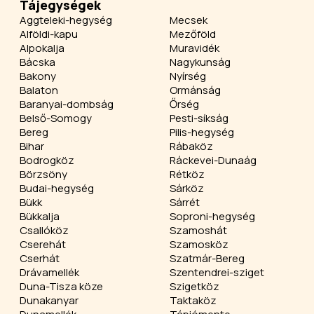
Tájegységek
Aggteleki-hegység
Mecsek
Alföldi-kapu
Mezőföld
Alpokalja
Muravidék
Bácska
Nagykunság
Bakony
Nyírség
Balaton
Ormánság
Baranyai-dombság
Őrség
Belső-Somogy
Pesti-síkság
Bereg
Pilis-hegység
Bihar
Rábaköz
Bodrogköz
Ráckevei-Dunaág
Börzsöny
Rétköz
Budai-hegység
Sárköz
Bükk
Sárrét
Bükkalja
Soproni-hegység
Csallóköz
Szamoshát
Cserehát
Szamosköz
Cserhát
Szatmár-Bereg
Drávamellék
Szentendrei-sziget
Duna-Tisza köze
Szigetköz
Dunakanyar
Taktaköz