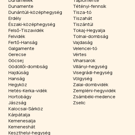
Dunamellék
Tápiómente
Dunamente
Tétényi-fennsík
Dunántúli-középhegység
Tisza-tó
Erdély
Tiszahát
Északi-középhegység
Tiszántúl
Felső-Tiszavidék
Tokaj-Hegyalja
Felvidék
Tolnai-dombság
Fertő-Hanság
Vajdaság
Galgamente
Velencei-tó
Gerecse
Vértes
Göcsej
Viharsarok
Gödöllői-dombság
Villányi-hegység
Hajdúság
Visegrádi-hegység
Hanság
Völgység
Hegyköz
Zalai-dombvidék
Hetés-Kerka-vidék
Zempléni-hegyvidék
Hortobágy
Zsámbéki-medence
Jászság
Zselic
Kalocsai-Sárköz
Kárpátalja
Kemenesalja
Kemeneshát
Keszthelyi-hegység