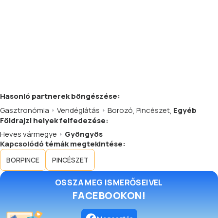
Hasonló
partnerek
böngészése:
Gasztronómia
Vendéglátás
Borozó
,
Pincészet
,
Egyéb
Földrajzi helyek felfedezése:
Heves vármegye
Gyöngyös
Kapcsolódó témák megtekintése:
BORPINCE
PINCÉSZET
OSSZA MEG ISMERŐSEIVEL
FACEBOOKON!