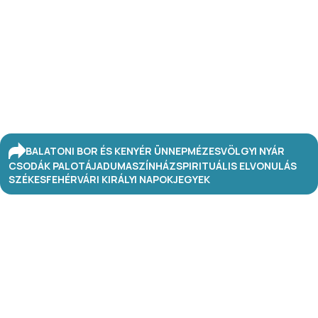
BALATONI BOR ÉS KENYÉR ÜNNEP
MÉZESVÖLGYI NYÁR
CSODÁK PALOTÁJA
DUMASZÍNHÁZ
SPIRITUÁLIS ELVONULÁS
SZÉKESFEHÉRVÁRI KIRÁLYI NAPOK
JEGYEK