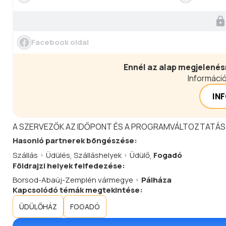
Facebook oldal
Ennél az alap megjelenés
Információ
IN
A SZERVEZŐK AZ IDŐPONT ÉS A PROGRAMVÁLTOZTATÁS
Hasonló
partnerek
böngészése:
Szállás
Üdülés
,
Szálláshelyek
Üdülő
,
Fogadó
Földrajzi helyek felfedezése:
Borsod-Abaúj-Zemplén vármegye
Pálháza
Kapcsolódó témák megtekintése:
ÜDÜLŐHÁZ
FOGADÓ