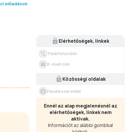
lci előadások
Elérhetőségek, linkek
Telefonszám
E-mail cím
Közösségi oldalak
Facebook oldal
Ennél az alap megjelenésnél az
elérhetőségek, linkek nem
aktívak.
Információt az alábbi gombbal
kérhet: