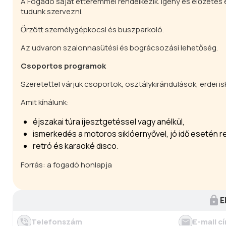
A Fogadó saját étteremmel rendelkezik. Igény és előzetes
tudunk szervezni.
Őrzött személygépkocsi és buszparkoló.
Az udvaron szalonnasütési és bográcsozási lehetőség.
Csoportos programok
Szeretettel várjuk csoportok, osztálykirándulások, erdei i
Amit kínálunk:
éjszakai túra ijesztgetéssel vagy anélkül,
ismerkedés a motoros siklóernyővel, jó idő esetén r
retró és karaoké disco.
Forrás: a fogadó honlapja
E
Telefonszám
E-mail c