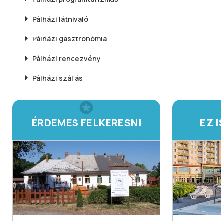
Pálházi
látnivaló
Pálházi
gasztronómia
Pálházi
rendezvény
Pálházi
szállás
ÉRDEMES FELKERESNI
EZ 