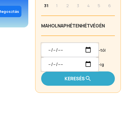
31
1
2
3
4
5
6
Megosztás
MA
HOLNAP
HÉTEN
HÉTVÉGÉN
-tól
-ig
KERESÉS