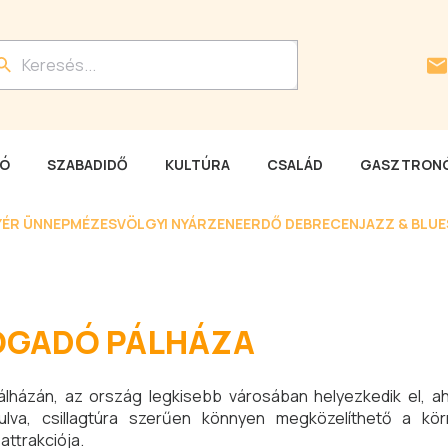
LÓ
SZABADIDŐ
KULTÚRA
CSALÁD
GASZTRONÓ
YÉR ÜNNEP
MÉZESVÖLGYI NYÁR
ZENEERDŐ DEBRECEN
JAZZ & BLU
OGADÓ PÁLHÁZA
lházán, az ország legkisebb városában helyezkedik el, a
dulva, csillagtúra szerűen könnyen megközelíthető a kö
attrakciója.