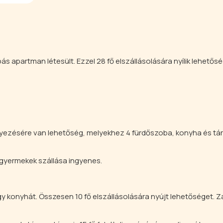
 apartman létesült. Ezzel 28 fő elszállásolására nyílik lehetős
lyezésére van lehetőség, melyekhez 4 fürdőszoba, konyha és tá
ti gyermekek szállása ingyenes.
 konyhát. Összesen 10 fő elszállásolására nyújt lehetőséget. Zá