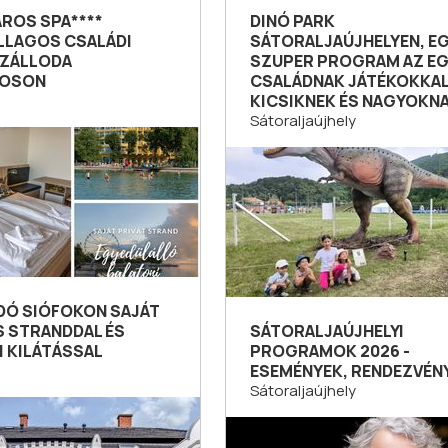
AROS SPA****
DINÓ PARK
LLAGOS CSALÁDI
SÁTORALJAÚJHELYEN, E
ZÁLLODA
SZUPER PROGRAM AZ E
ROSON
CSALÁDNAK JÁTÉKOKKA
KICSIKNEK ÉS NAGYOKN
Sátoraljaújhely
IDÓ SIÓFOKON SAJÁT
S STRANDDAL ÉS
SÁTORALJAÚJHELYI
I KILÁTÁSSAL
PROGRAMOK 2026 -
ESEMÉNYEK, RENDEZVÉN
Sátoraljaújhely