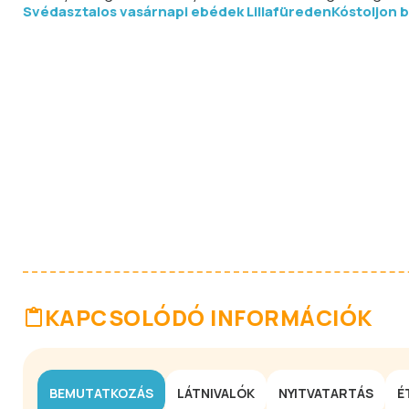
Svédasztalos vasárnapi ebédek Lillafüreden
Kóstoljon b
KAPCSOLÓDÓ INFORMÁCIÓK
BEMUTATKOZÁS
LÁTNIVALÓK
NYITVATARTÁS
É