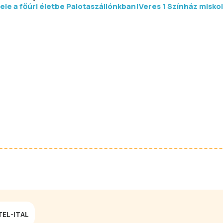
ele a főúri életbe Palotaszállónkban!
Veres 1 Színház misko
TEL-ITAL