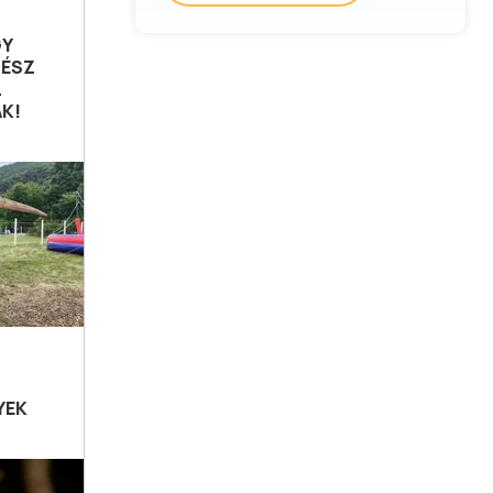
GY
GÉSZ
L
AK!
YEK