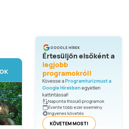
GOOGLE HÍREK
Értesüljön elsőként a
legjobb
TOK
programokról!
Kövesse a
Programturizmust a
Google Hírekben
egyetlen
kattintással!
Naponta frissülő programok
Évente több ezer esemény
Ingyenes követés
KÖVETEM MOST!