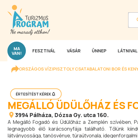
MA
FESZTIVÁL
VÁSÁR
ÜNNEP
LÁTNIVA
VAN!
ORSZÁGOS VÍZIPISZTOLY CSATA
BALATONI BOR ÉS KEN
ÉRTESÍTÉST KÉREK
MEGÁLLÓ ÜDÜLŐHÁZ ÉS F
3994
Pálháza
, Dózsa Gy. utca 160.
A Megálló Fogadó és Üdülőház a Zemplén szívében, Pá
legnagyobb élő karácsonyfája található. Tőlünk kiin
látványossága, tanösvénye, túraútvonala, idegenforgalmi 