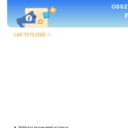
OSSZ
LAP TETEJÉRE
Pálházi
programturizmus