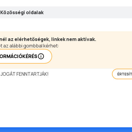
Közösségi oldalak
nél az elérhetőségek, linkek nem aktívak.
t az alábbi gombbal kérhet:
FORMÁCIÓKÉRÉS
 JOGÁT FENNTARTJÁK!
ÉRTESÍ