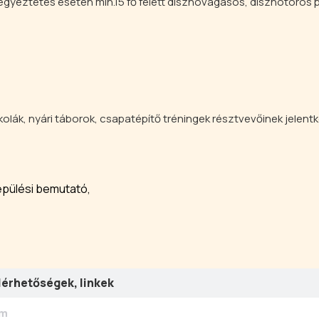
 egyeztetés esetén min.15 fő felett disznóvágásos, disznótoros 
skolák, nyári táborok, csapatépítő tréningek résztvevőinek jelent
epülési bemutató,
lérhetőségek, linkek
ím