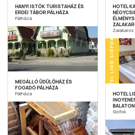
HANYI ISTÓK TURISTAHÁZ ÉS
HOTEL K
ERDEI TÁBOR PÁLHÁZA
NÉGYCSI
Pálháza
ÉLMÉNYS
ZALAKA
Zalakaros
MEGÁLLÓ ÜDÜLŐHÁZ ÉS
FOGADÓ PÁLHÁZA
Pálháza
HOTEL L
INGYENE
BALATON
Siófok