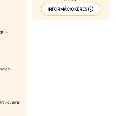
INFORMÁCIÓKÉRÉS
égünk.
rsalgó
rt udvarral