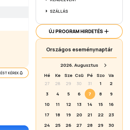
SZÁLLÁS
ÚJ PROGRAM HIRDETÉS
Országos eseménynaptár
2026.
Augusztus
TÉST KÉREK
Hé
Ke
Sze
Csü
Pé
Szo
Va
27
28
29
30
31
1
2
3
4
5
6
7
8
9
10
11
12
13
14
15
16
17
18
19
20
21
22
23
24
25
26
27
28
29
30