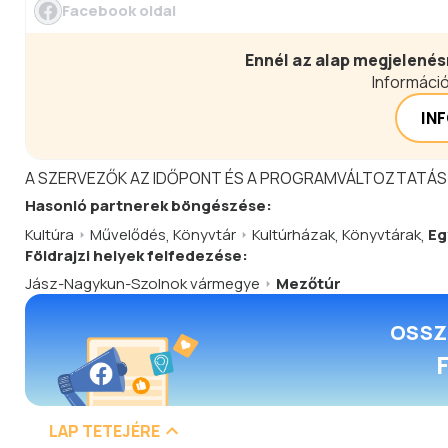
Facebook oldal
Ennél az alap megjelenés
Információ
IN
A SZERVEZŐK AZ IDŐPONT ÉS A PROGRAMVÁLTOZTATÁS
Hasonló
partnerek
böngészése:
Kultúra
Művelődés
,
Könyvtár
Kultúrházak
,
Könyvtárak
,
Eg
Földrajzi helyek felfedezése:
Jász-Nagykun-Szolnok vármegye
Mezőtúr
OSSZ
LAP TETEJÉRE