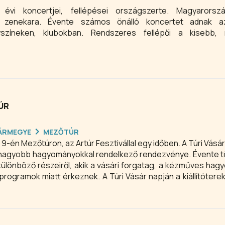
 zenekara. Évente számos önálló koncertet adnak az
színeken, klubokban. Rendszeres fellépői a kisebb,
ÚR
ÁRMEGYE
MEZŐTÚR
9-én Mezőtúron, az Artúr Fesztivállal egy időben. A Túri Vásá
gnagyobb hagyományokkal rendelkező rendezvénye. Évente 
különböző részeiről, akik a vásári forgatag, a kézműves ha
 programok miatt érkeznek. A Túri Vásár napján a kiállítóterek
meglátogathatják a Mesterségek terét is a Szabadság téren.