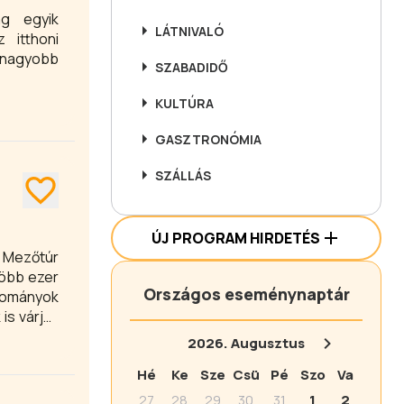
LÁTNIVALÓ
 itthoni
 nagyobb
SZABADIDŐ
KULTÚRA
GASZTRONÓMIA
SZÁLLÁS
ÚJ PROGRAM HIRDETÉS
r Mezőtúr
több ezer
Országos eseménynaptár
gyományok
 is várják
2026.
Augusztus
Hé
Ke
Sze
Csü
Pé
Szo
Va
27
28
29
30
31
1
2