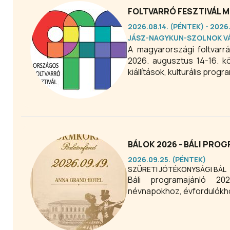
FOLTVARRÓ FESZTIVÁL 
2026.08.14. (PÉNTEK) - 2026
JÁSZ-NAGYKUN-SZOLNOK V
A magyarországi foltvarr
2026. augusztus 14-16. 
kiállítások, kulturális prog
BÁLOK 2026 - BÁLI PRO
2026.09.25. (PÉNTEK)
SZÜRETI JÓTÉKONYSÁGI BÁL
Báli programajánló 2026. Ünnepélyes alkalmakhoz, hagyományokhoz, é