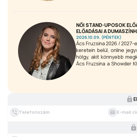
NŐI STAND-UPOSOK ELŐAD
ELŐADÁSAI A DUMASZÍNH
2026.10.09. (PÉNTEK)
Ács Fruzsina 2026 / 2027-
keretein belül, online jeg
hölgy, akit könnyebb megk
Ács Fruzsina a Showder Kl
városban járt már, legme
repülőút rövidebb volt, mint
fesztiválon is előadott, 
nevetek, csak halkabban.
E
Telefonszám
E-mail c