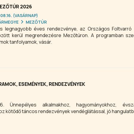
MEZŐTÚR 2026
.08.16. (VASÁRNAP)
ÁRMEGYE
MEZŐTÚR
ás legnagyobb éves rendezvénye, az Országos Foltvarró F
között kerül megrendezésre Mezőtúron. A programban sze
ramok tanfolyamok, vásár.
GRAMOK, ESEMÉNYEK, RENDEZVÉNYEK
vszakokhoz,
névnapokhoz, évfordulókhoz kötődő táncos rendezvények vendéglátással, jó hangula