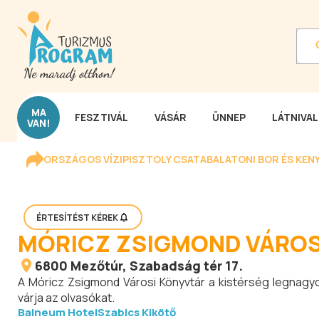
MA
FESZTIVÁL
VÁSÁR
ÜNNEP
LÁTNIVA
VAN!
ORSZÁGOS VÍZIPISZTOLY CSATA
BALATONI BOR ÉS KEN
ÉRTESÍTÉST KÉREK
MÓRICZ ZSIGMOND VÁROS
6800
Mezőtúr
, Szabadság tér 17.
A Móricz Zsigmond Városi Könyvtár a kistérség legnagyo
várja az olvasókat.
Balneum Hotel
Szabics Kikötő