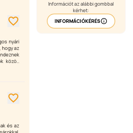
Információt az alábbi gombbal
kérhet:
INFORMÁCIÓKÉRÉS
gos nyári
, hogy az
ndeznek
dok közös
sárokkal,