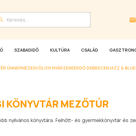
LÓ
SZABADIDŐ
KULTÚRA
CSALÁD
GASZTRONÓ
YÉR ÜNNEP
MÉZESVÖLGYI NYÁR
ZENEERDŐ DEBRECEN
JAZZ & BLU
I KÖNYVTÁR MEZŐTÚR
bb nyilvános könyvtára. Felnőtt- és gyermekkönyvtár és zen