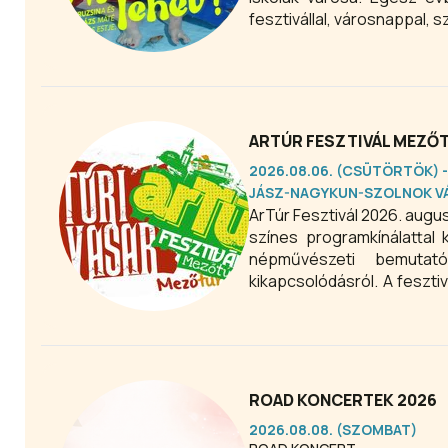
fesztivállal, városnappal, 
ARTÚR FESZTIVÁL MEZŐ
2026.08.06. (CSÜTÖRTÖK) -
JÁSZ-NAGYKUN-SZOLNOK V
ArTúr Fesztivál 2026. aug
színes programkínálattal 
népművészeti bemutat
kikapcsolódásról. A feszt
és legnagyobb hagyomány
ROAD KONCERTEK 2026
2026.08.08. (SZOMBAT)