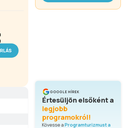
l
g
ÁRLÁS
GOOGLE HÍREK
Értesüljön elsőként a
legjobb
programokról!
Kövesse a
Programturizmust a