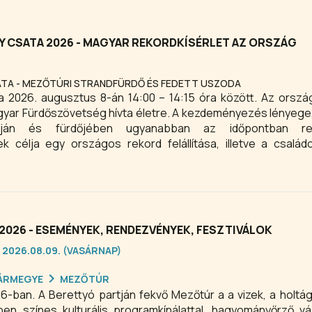
 CSATA 2026 - MAGYAR REKORDKÍSÉRLET AZ ORSZÁG
ATA - MEZŐTÚRI STRANDFÜRDŐ ÉS FEDETT USZODA
a 2026. augusztus 8-án 14:00 – 14:15 óra között. Az orszá
yar Fürdőszövetség hívta életre. A kezdeményezés lényege
ján és fürdőjében ugyanabban az időpontban re
nek célja egy országos rekord felállítása, illetve a csalá
gusztus 15. 14:00 – 14:15 óra.
026 - ESEMÉNYEK, RENDEZVÉNYEK, FESZTIVÁLOK
 2026.08.09. (VASÁRNAP)
ÁRMEGYE
MEZŐTÚR
rettyó partján fekvő Mezőtúr a a vizek, a holtágak és az
en színes kulturális programkínálattal, hagyományőrző vá