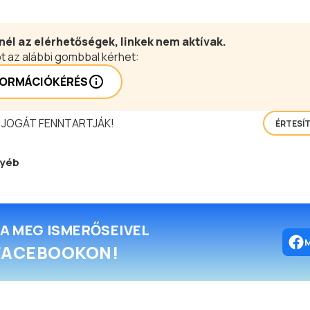
nél az elérhetőségek, linkek nem aktívak.
t az alábbi gombbal kérhet:
FORMÁCIÓKÉRÉS
 JOGÁT FENNTARTJÁK!
ÉRTESÍ
yéb
A MEG ISMERŐSEIVEL
FACEBOOKON!