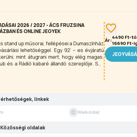
ÁSAI 2026 / 2027 - ÁCS FRUZSINA
ÁZBAN ÉS ONLINE JEGYEK
4490
Ft-tó
Ár:
es stand up műsorai, fellépései a Dumaszínház
16690
Ft-i
yvásárlási lehetőséggel. Egy 92’ – es évjáratú
JEGYVÁS
erülni, mint átugrani mert, hogy elég magas.
ub és a Rádió kabaré állandó szereplője. Sok
sszebbi fellépése Birninghamben volt, bár a
 autóval eljutni Békéscsabára. A Sziget
de volt már fellépése könyvtárban is ott is
lérhetőségek, linkek
ím
Weboldal
Közösségi oldalak