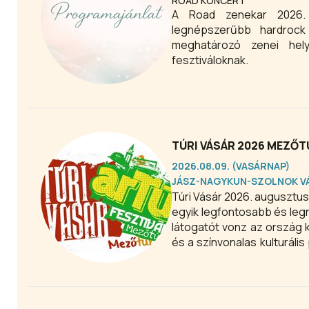
ROAD KONCERT
A Road zenekar 2026. évi koncertjei, fellépései országszerte. Magyarország egyik
legnépszerűbb hardrock
meghatározó zenei hely
fesztiváloknak.
TÚRI VÁSÁR 2026 MEZŐT
2026.08.09. (VASÁRNAP)
JÁSZ-NAGYKUN-SZOLNOK V
Túri Vásár 2026. augusztus 
egyik legfontosabb és le
látogatót vonz az ország 
és a színvonalas kulturális
az érdeklődőket, valamint 