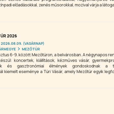
színpadi előadásokkal, zenés műsorokkal, mozival várja a látog
TÚR 2026
 2026.08.09. (VASÁRNAP)
ÁRMEGYE
MEZŐTÚR
usztus 6-9. között Mezőtúron, a belvárosban. A négynapos r
készül: koncertek, kiállítások, kézműves vásár, gyermekp
ók és gasztronómiai élmények gondoskodnak a ta
ivál kiemelt eseménye a Túri Vásár, amely Mezőtúr egyik leg
okkal rendelkező rendezvénye