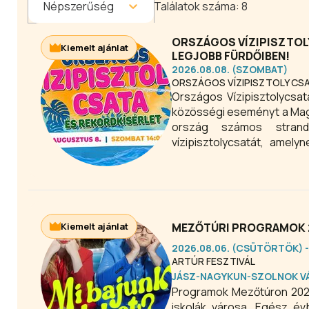
Népszerűség
Találatok száma:
8
ORSZÁGOS VÍZIPISZTOLY
Kiemelt ajánlat
LEGJOBB FÜRDŐIBEN!
2026.08.08. (SZOMBAT)
ORSZÁGOS VÍZIPISZTOLY CS
Országos Vízipisztolycsat
közösségi eseményt a Mag
ország számos strand
vízipisztolycsatát, amely
szórakoztatása. Esőnap: au
Kiemelt ajánlat
MEZŐTÚRI PROGRAMOK 2
2026.08.06. (CSÜTÖRTÖK) -
ARTÚR FESZTIVÁL
JÁSZ-NAGYKUN-SZOLNOK V
Programok Mezőtúron 2026-ban. A Be
iskolák városa. Egész évb