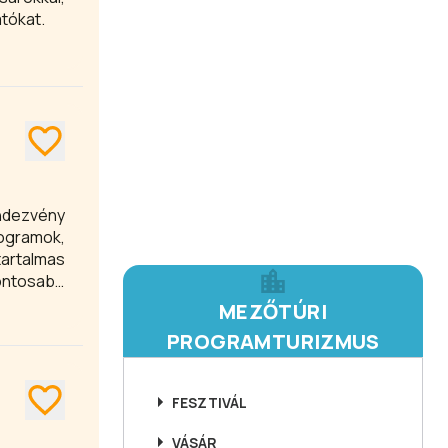
atókat.
endezvény
rogramok,
rtalmas
fontosabb
MEZŐTÚRI
PROGRAMTURIZMUS
FESZTIVÁL
VÁSÁR