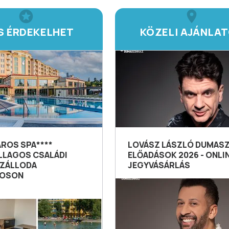
IS ÉRDEKELHET
KÖZELI AJÁNLA
AROS SPA****
LOVÁSZ LÁSZLÓ DUMAS
LLAGOS CSALÁDI
ELŐADÁSOK 2026 - ONLI
ZÁLLODA
JEGYVÁSÁRLÁS
ROSON