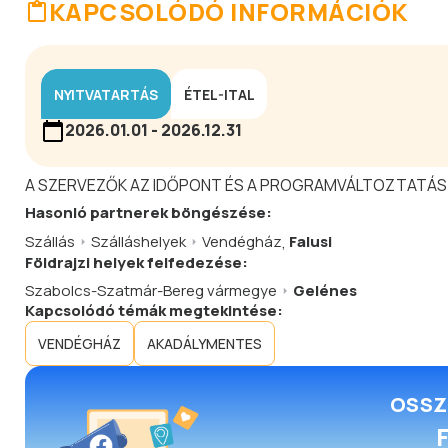
KAPCSOLÓDÓ INFORMÁCIÓK
NYITVATARTÁS
ÉTEL-ITAL
2026.01.01 - 2026.12.31
A SZERVEZŐK AZ IDŐPONT ÉS A PROGRAMVÁLTOZTATÁS
Hasonló
partnerek
böngészése:
Szállás
Szálláshelyek
Vendégház
,
Falusi
Földrajzi helyek felfedezése:
Szabolcs-Szatmár-Bereg vármegye
Gelénes
Kapcsolódó témák megtekintése:
VENDÉGHÁZ
AKADÁLYMENTES
OSSZ