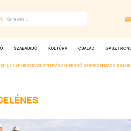
LÓ
SZABADIDŐ
KULTÚRA
CSALÁD
GASZTRONÓ
YÉR ÜNNEP
MÉZESVÖLGYI NYÁR
ZENEERDŐ DEBRECEN
JAZZ & BLU
GELÉNES