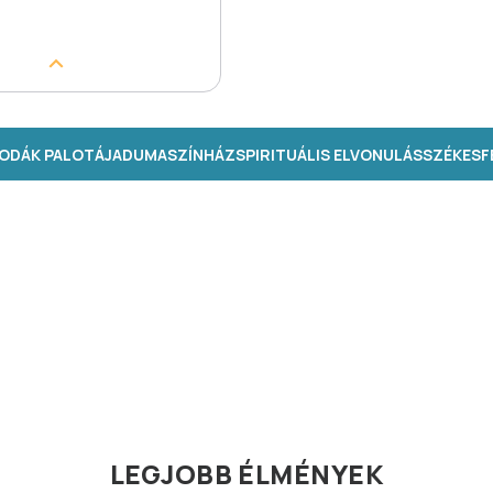
ODÁK PALOTÁJA
DUMASZÍNHÁZ
SPIRITUÁLIS ELVONULÁS
SZÉKESFE
LEGJOBB ÉLMÉNYEK