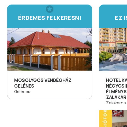
ÉRDEMES FELKERESNI
EZ 
MOSOLYGÓS VENDÉGHÁZ
HOTEL K
GELÉNES
NÉGYCSI
Gelénes
ÉLMÉNYS
ZALAKA
Zalakaros