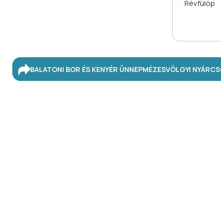
Révfülöp
BALATONI BOR ÉS KENYÉR ÜNNEP
MÉZESVÖLGYI NYÁR
CS