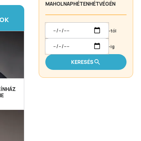
MA
HOLNAP
HÉTEN
HÉTVÉGÉN
TOK
-tól
-ig
KERESÉS
ZÍNHÁZ
NE