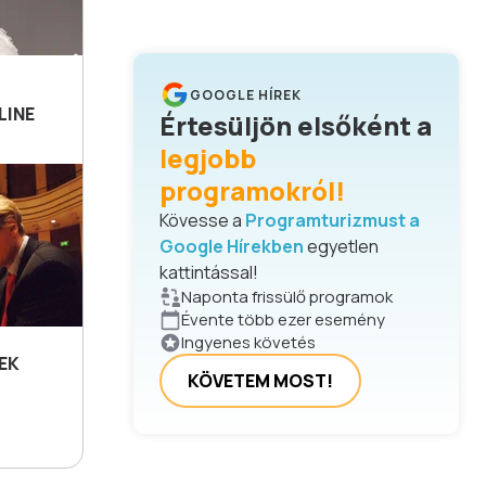
GOOGLE HÍREK
LINE
Értesüljön elsőként a
legjobb
programokról!
Kövesse a
Programturizmust a
Google Hírekben
egyetlen
kattintással!
Naponta frissülő programok
Évente több ezer esemény
Ingyenes követés
EK
KÖVETEM MOST!