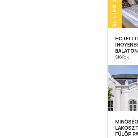
HOTEL L
INGYENE
BALATON
Siófok
MINŐSÉG
LAKOSZT
FÜLÖP P