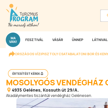
MA
FESZTIVÁL
VÁSÁR
ÜNNEP
LÁTNIVA
VAN!
ORSZÁGOS VÍZIPISZTOLY CSATA
BALATONI BOR ÉS KEN
ÉRTESÍTÉST KÉREK
MOSOLYGÓS VENDÉGHÁZ 
4935
Gelénes
, Kossuth út 29/A.
Akadálymentes tiszántúli vendégház Gelénesen.