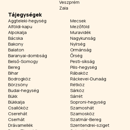
Veszprém
Zala
Tájegységek
Aggteleki-hegység
Mecsek
Alföldi-kapu
Mezőföld
Alpokalja
Muravidék
Bácska
Nagykunság
Bakony
Nyírség
Balaton
Ormánság
Baranyai-dombság
Őrség
Belső-Somogy
Pesti-síkság
Bereg
Pilis-hegység
Bihar
Rábaköz
Bodrogköz
Ráckevei-Dunaág
Börzsöny
Rétköz
Budai-hegység
Sárköz
Bükk
Sárrét
Bükkalja
Soproni-hegység
Csallóköz
Szamoshát
Cserehát
Szamosköz
Cserhát
Szatmár-Bereg
Drávamellék
Szentendrei-sziget