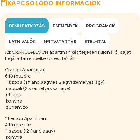
KAPCSOLÓDÓ INFORMÁCIÓK
BEMUTATKOZÁS
ESEMÉNYEK
PROGRAMOK
LÁTNIVALÓK
NYITVATARTÁS
ÉTEL-ITAL
Az ORANGE&LEMON apartman két teljesen különálló, saját
bejárattal rendelkező részből áll:
Orange Apartman:
6 fő részére
1 szoba (1 franciaágy és 2 egyszemélyes ágy)
nappali (2 személyes kanapé)
étkező
konyha
zuhanyzó
* Lemon Apartman:
4 fő részére
1 szoba ( 2 franciaágy)
konyha