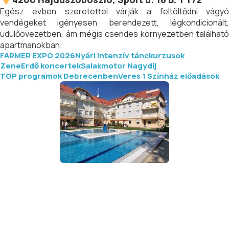
Egész évben szeretettel várják a feltöltődni vágyó
vendégeket igényesen berendezett, légkondicionált,
üdülőövezetben, ám mégis csendes környezetben található
apartmanokban.
FARMER EXPO 2026
Nyári intenzív tánckurzusok
ZeneErdő koncertek
Salakmotor Nagydíj
TOP programok Debrecenben
Veres 1 Színház előadások