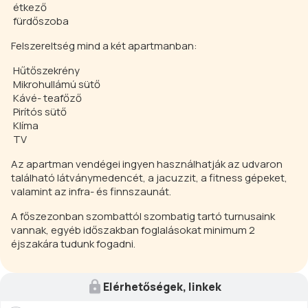
étkező
fürdőszoba
Felszereltség mind a két apartmanban:
Hűtőszekrény
Mikrohullámú sütő
Kávé- teafőző
Pirítós sütő
Klíma
TV
Az apartman vendégei ingyen használhatják az udvaron
található látványmedencét, a jacuzzit, a fitness gépeket,
valamint az infra- és finnszaunát.
A főszezonban szombattól szombatig tartó turnusaink
vannak, egyéb időszakban foglalásokat minimum 2
éjszakára tudunk fogadni.
Elérhetőségek, linkek