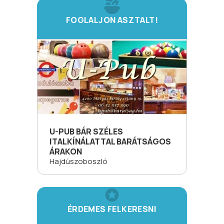
FOGLALJON ASZTALT!
U-PUB BÁR SZÉLES
ITALKÍNÁLATTAL BARÁTSÁGOS
ÁRAKON
Hajdúszoboszló
ÉRDEMES FELKERESNI