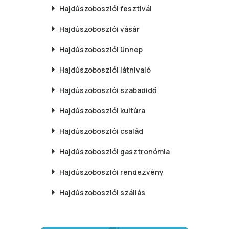
Hajdúszoboszlói
fesztivál
Hajdúszoboszlói
vásár
Hajdúszoboszlói
ünnep
Hajdúszoboszlói
látnivaló
Hajdúszoboszlói
szabadidő
Hajdúszoboszlói
kultúra
Hajdúszoboszlói
család
Hajdúszoboszlói
gasztronómia
Hajdúszoboszlói
rendezvény
Hajdúszoboszlói
szállás