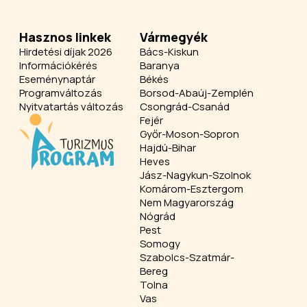
Hasznos linkek
Vármegyék
Hirdetési díjak 2026
Bács-Kiskun
Információkérés
Baranya
Eseménynaptár
Békés
Programváltozás
Borsod-Abaúj-Zemplén
Nyitvatartás változás
Csongrád-Csanád
Fejér
Győr-Moson-Sopron
Hajdú-Bihar
Heves
Jász-Nagykun-Szolnok
Komárom-Esztergom
Nem Magyarország
Nógrád
Pest
Somogy
Szabolcs-Szatmár-
Bereg
Tolna
Vas