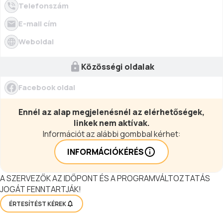
Telefonszám
E-mail cím
Weboldal
Közösségi oldalak
Facebook oldal
Ennél az alap megjelenésnél az elérhetőségek,
linkek nem aktívak.
Információt az alábbi gombbal kérhet:
INFORMÁCIÓKÉRÉS
A SZERVEZŐK AZ IDŐPONT ÉS A PROGRAMVÁLTOZTATÁS
JOGÁT FENNTARTJÁK!
ÉRTESÍTÉST KÉREK