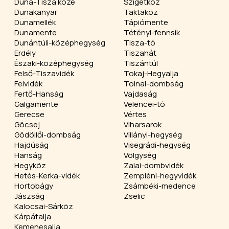
Duna-Tisza köze
Szigetköz
Dunakanyar
Taktaköz
Dunamellék
Tápiómente
Dunamente
Tétényi-fennsík
Dunántúli-középhegység
Tisza-tó
Erdély
Tiszahát
Északi-középhegység
Tiszántúl
Felső-Tiszavidék
Tokaj-Hegyalja
Felvidék
Tolnai-dombság
Fertő-Hanság
Vajdaság
Galgamente
Velencei-tó
Gerecse
Vértes
Göcsej
Viharsarok
Gödöllői-dombság
Villányi-hegység
Hajdúság
Visegrádi-hegység
Hanság
Völgység
Hegyköz
Zalai-dombvidék
Hetés-Kerka-vidék
Zempléni-hegyvidék
Hortobágy
Zsámbéki-medence
Jászság
Zselic
Kalocsai-Sárköz
Kárpátalja
Kemenesalja