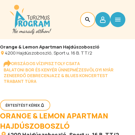
Orange & Lemon Apartman Hajdúszoboszló
4200
Hajdúszoboszló
, Sport u. 16 B. TT/2
ORSZÁGOS VÍZIPISZTOLY CSATA
BALATONI BOR ÉS KENYÉR ÜNNEP
MÉZESVÖLGYI NYÁR
ZENEERDŐ DEBRECEN
JAZZ & BLUES KONCERTEST
TRABANT TÚRA
ÉRTESÍTÉST KÉREK
ORANGE & LEMON APARTMAN
HAJDÚSZOBOSZLÓ
4200
Hajdúszoboszló
, Sport u. 16 B. TT/2