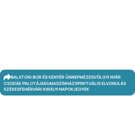
BALATONI BOR ÉS KENYÉR ÜNNEP
MÉZESVÖLGYI NYÁR
CSODÁK PALOTÁJA
DUMASZÍNHÁZ
SPIRITUÁLIS ELVONULÁS
SZÉKESFEHÉRVÁRI KIRÁLYI NAPOK
JEGYEK