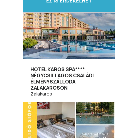
EZ IS ÉRDEKELHET
HOTEL KAROS SPA****
NÉGYCSILLAGOS CSALÁDI
ÉLMÉNYSZÁLLODA
ZALAKAROSON
Zalakaros