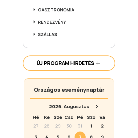
GASZTRONÓMIA
RENDEZVÉNY
SZÁLLÁS
ÚJ PROGRAM HIRDETÉS
Országos eseménynaptár
2026.
Augusztus
Hé
Ke
Sze
Csü
Pé
Szo
Va
27
28
29
30
31
1
2
3
4
5
6
7
8
9