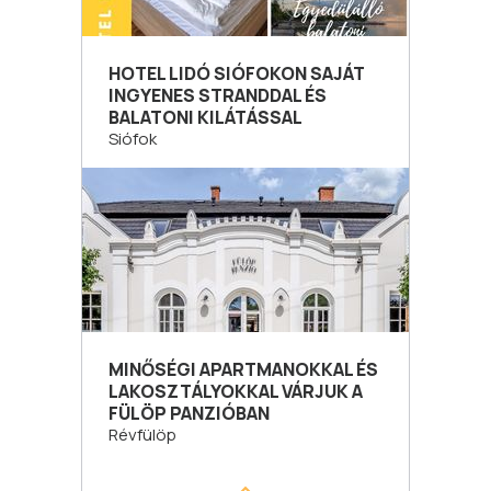
HOTEL LIDÓ SIÓFOKON SAJÁT
INGYENES STRANDDAL ÉS
BALATONI KILÁTÁSSAL
Siófok
MINŐSÉGI APARTMANOKKAL ÉS
LAKOSZTÁLYOKKAL VÁRJUK A
FÜLÖP PANZIÓBAN
Révfülöp