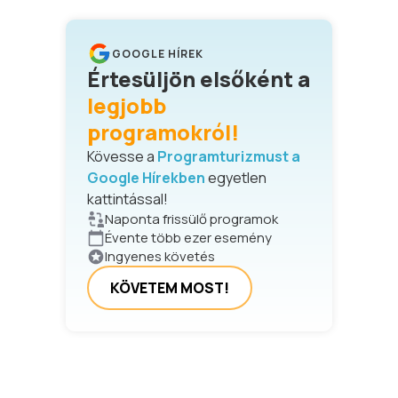
GOOGLE HÍREK
Értesüljön elsőként a
legjobb
programokról!
Kövesse a
Programturizmust a
Google Hírekben
egyetlen
kattintással!
Naponta frissülő programok
Évente több ezer esemény
Ingyenes követés
KÖVETEM MOST!