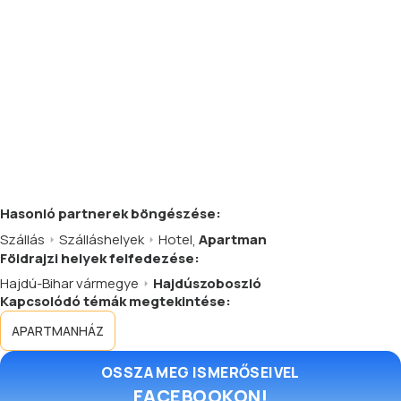
Hasonló
partnerek
böngészése:
Szállás
Szálláshelyek
Hotel
,
Apartman
Földrajzi helyek felfedezése:
Hajdú-Bihar vármegye
Hajdúszoboszló
Kapcsolódó témák megtekintése:
APARTMANHÁZ
OSSZA MEG ISMERŐSEIVEL
FACEBOOKON!