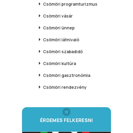
Csömöri
programturizmus
Csömöri
vásár
Csömöri
ünnep
Csömöri
látnivaló
Csömöri
szabadidő
Csömöri
kultúra
Csömöri
gasztronómia
Csömöri
rendezvény
ÉRDEMES FELKERESNI