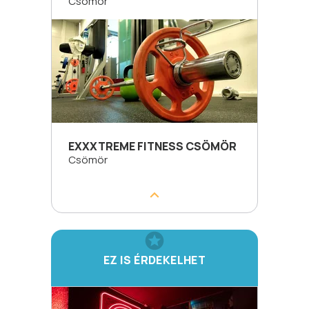
Csömör
EXXXTREME FITNESS CSÖMÖR
Csömör
EZ IS ÉRDEKELHET