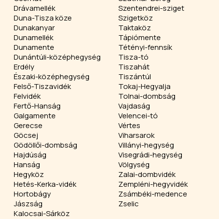
Drávamellék
Szentendrei-sziget
Duna-Tisza köze
Szigetköz
Dunakanyar
Taktaköz
Dunamellék
Tápiómente
Dunamente
Tétényi-fennsík
Dunántúli-középhegység
Tisza-tó
Erdély
Tiszahát
Északi-középhegység
Tiszántúl
Felső-Tiszavidék
Tokaj-Hegyalja
Felvidék
Tolnai-dombság
Fertő-Hanság
Vajdaság
Galgamente
Velencei-tó
Gerecse
Vértes
Göcsej
Viharsarok
Gödöllői-dombság
Villányi-hegység
Hajdúság
Visegrádi-hegység
Hanság
Völgység
Hegyköz
Zalai-dombvidék
Hetés-Kerka-vidék
Zempléni-hegyvidék
Hortobágy
Zsámbéki-medence
Jászság
Zselic
Kalocsai-Sárköz