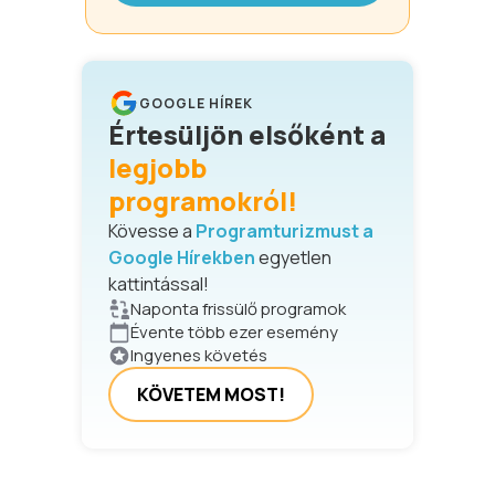
GOOGLE HÍREK
Értesüljön elsőként a
legjobb
programokról!
Kövesse a
Programturizmust a
Google Hírekben
egyetlen
kattintással!
Naponta frissülő programok
Évente több ezer esemény
Ingyenes követés
KÖVETEM MOST!