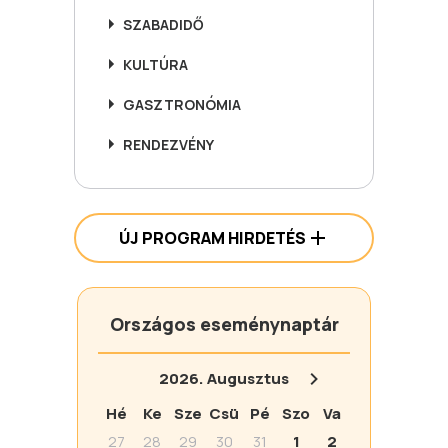
SZABADIDŐ
KULTÚRA
GASZTRONÓMIA
RENDEZVÉNY
ÚJ PROGRAM HIRDETÉS
Országos eseménynaptár
2026.
Augusztus
Hé
Ke
Sze
Csü
Pé
Szo
Va
27
28
29
30
31
1
2