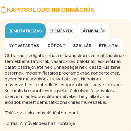
KAPCSOLÓDÓ INFORMÁCIÓK
BEMUTATKOZÁS
ESEMÉNYEK
LÁTNIVALÓK
NYITVATARTÁS
IDŐPONT
SZÁLLÁS
ÉTEL-ITAL
Otthonául szolgál színházi előadásokon kívül kiállításoknak,
termékbemutatóknak, vásároknak, báloknak, esküvőknek,
baráti összejövetelnek, ünnepségeknek, klasszikus zenei
esteknek, modern fiatalos programoknak, koncerteknek,
gyermek műsoroknak. Helyet biztosít kluboknak,
művészeti- és szabadidős csoportoknak, szervezeteknek.
Kulturális központ lévén igyekszünk olyan fesztiválokat
szervezni és lebonyolítani melyeken helyi alkotók és
előadók mellett bemutatkoznak híres művészek is.
Találkozzunk a művelődési házban!
Forrás: A művelődési ház honlapja