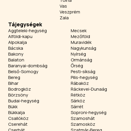
Tolna
Vas
Veszprém
Zala
Tájegységek
Aggteleki-hegység
Mecsek
Alföldi-kapu
Mezőföld
Alpokalja
Muravidék
Bácska
Nagykunság
Bakony
Nyírség
Balaton
Ormánság
Baranyai-dombság
Őrség
Belső-Somogy
Pesti-síkság
Bereg
Pilis-hegység
Bihar
Rábaköz
Bodrogköz
Ráckevei-Dunaág
Börzsöny
Rétköz
Budai-hegység
Sárköz
Bükk
Sárrét
Bükkalja
Soproni-hegység
Csallóköz
Szamoshát
Cserehát
Szamosköz
Cserhát
Szatmár-Bereg