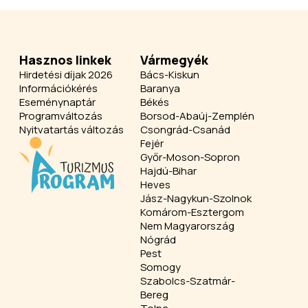
Hasznos linkek
Vármegyék
Hirdetési díjak 2026
Bács-Kiskun
Információkérés
Baranya
Eseménynaptár
Békés
Programváltozás
Borsod-Abaúj-Zemplén
Nyitvatartás változás
Csongrád-Csanád
Fejér
Győr-Moson-Sopron
Hajdú-Bihar
Heves
Jász-Nagykun-Szolnok
Komárom-Esztergom
Nem Magyarország
Nógrád
Pest
Somogy
Szabolcs-Szatmár-
Bereg