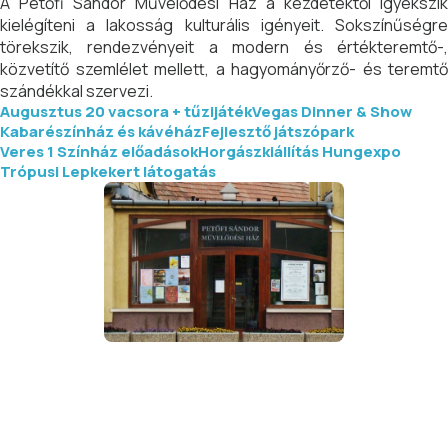
A Petőfi Sándor Művelődési Ház a kezdetektől igyekszik
kielégíteni a lakosság kulturális igényeit. Sokszínűségre
törekszik, rendezvényeit a modern és értékteremtő-,
közvetítő szemlélet mellett, a hagyományőrző- és teremtő
szándékkal szervezi.
Augusztus 20 vacsora + tűzijáték
Vegas Dinner & Show
Kabarészínház és kávéház
Fejlesztő játszópark
Veres 1 Színház előadások
Horgászkiállítás Hungexpo
Trópusi Lepkekert látogatás