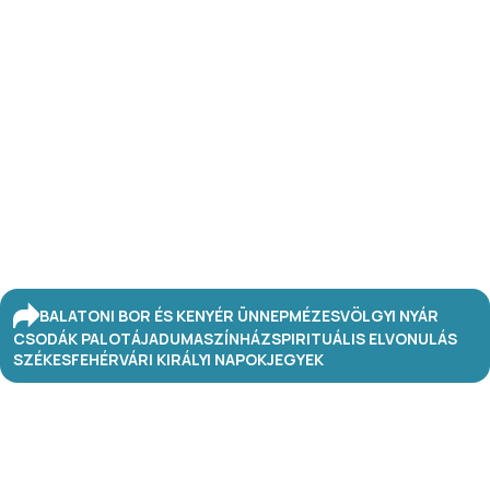
BALATONI BOR ÉS KENYÉR ÜNNEP
MÉZESVÖLGYI NYÁR
CSODÁK PALOTÁJA
DUMASZÍNHÁZ
SPIRITUÁLIS ELVONULÁS
SZÉKESFEHÉRVÁRI KIRÁLYI NAPOK
JEGYEK