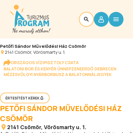
Petőfi Sándor Művelődési Ház Csömör
2141
Csömör
, Vörösmarty u. 1.
ORSZÁGOS VÍZIPISZTOLY CSATA
BALATONI BOR ÉS KENYÉR ÜNNEP
ZENEERDŐ DEBRECEN
MÉZESVÖLGYI NYÁR
BORBUSZ A BALATONNÁL
JEGYEK
ÉRTESÍTÉST KÉREK
PETŐFI SÁNDOR MŰVELŐDÉSI HÁZ
CSÖMÖR
2141
Csömör
, Vörösmarty u. 1.