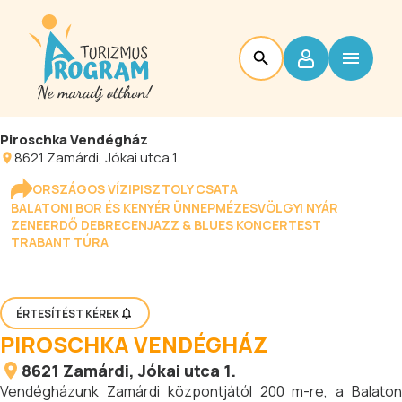
Piroschka Vendégház
8621
Zamárdi
, Jókai utca 1.
ORSZÁGOS VÍZIPISZTOLY CSATA
BALATONI BOR ÉS KENYÉR ÜNNEP
MÉZESVÖLGYI NYÁR
ZENEERDŐ DEBRECEN
JAZZ & BLUES KONCERTEST
TRABANT TÚRA
ÉRTESÍTÉST KÉREK
PIROSCHKA VENDÉGHÁZ
8621
Zamárdi
, Jókai utca 1.
Vendégházunk Zamárdi központjától 200 m-re, a Balaton