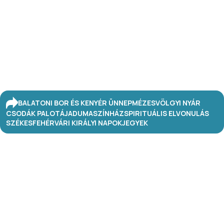
BALATONI BOR ÉS KENYÉR ÜNNEP
MÉZESVÖLGYI NYÁR
CSODÁK PALOTÁJA
DUMASZÍNHÁZ
SPIRITUÁLIS ELVONULÁS
SZÉKESFEHÉRVÁRI KIRÁLYI NAPOK
JEGYEK