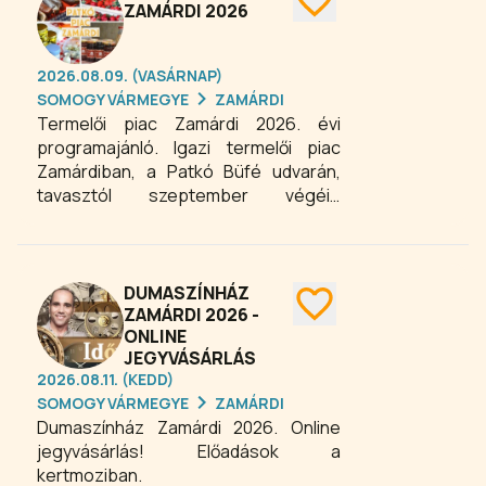
gyermekeinek. A rendezvény
ZAMÁRDI 2026
elnevezése is erre utal, és
egyedülálló az országban és a
2026.08.09. (VASÁRNAP)
Balaton partján egyaránt. A játék
SOMOGY VÁRMEGYE
ZAMÁRDI
számtalan fajtáját felvonultató családi
Termelői piac Zamárdi 2026. évi
és gyermek programok, benne a
programajánló. Igazi termelői piac
Balaton szíve létrehozása. A
Zamárdiban, a Patkó Büfé udvarán,
programok ingyenesek!
tavasztól szeptember végéig
vasárnaponként 8:00-12:00 óra
között. Csak somogyi
őstermelők/kistermelők, igazi helyi
ízek, itt nincsenek viszonteladók,
DUMASZÍNHÁZ
kereskedők. A piac ideje alatt a büfé is
ZAMÁRDI 2026 -
ONLINE
nyitva tart speciális reggeli
JEGYVÁSÁRLÁS
ajánlatokkal, lángossal, rétessel.
2026.08.11. (KEDD)
SOMOGY VÁRMEGYE
ZAMÁRDI
Dumaszínház Zamárdi 2026. Online
jegyvásárlás! Előadások a
kertmoziban.