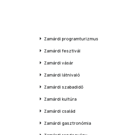
Zamárdi
programturizmus
Zamárdi
fesztivál
Zamárdi
vásár
Zamárdi
látnivaló
Zamárdi
szabadidő
Zamárdi
kultúra
Zamárdi
család
Zamárdi
gasztronómia