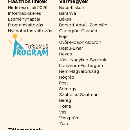
Hasznos linkek
Vármegyék
Hirdetési díjak 2026
Bács-Kiskun
Információkérés
Baranya
Eseménynaptár
Békés
Programváltozás
Borsod-Abaúj-Zemplén
Nyitvatartás változás
Csongrád-Csanád
Fejér
Győr-Moson-Sopron
Hajdú-Bihar
Heves
Jász-Nagykun-Szolnok
Komárom-Esztergom
Nem Magyarország
Nógrád
Pest
Somogy
Szabolcs-Szatmár-
Bereg
Tolna
Vas
Veszprém
Zala