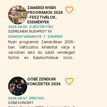
szabadidős garantált- és fakultatív
programlehetőség várja az érdeklődő
ZAMÁRDI NYÁRI
közönséget és a kirándulókat,
PROGRAMOK 2026
- FESZTIVÁLOK,
vendégeket a Balaton-parti
ESEMÉNYEK
üdülővárosban.
2026.08.06. (CSÜTÖRTÖK)
SZERELMEM, BUDAPEST XX
SOMOGY VÁRMEGYE
ZAMÁRDI
Nyári programok Zamárdiban 2026-
ban. Változatos kínálattal várja a
városban lakó és üdülő vendégeit
Siófok és Balatonföldvár között
Zamárdi, a Balaton déli partján.
GÓBÉ ZENEKAR
KONCERTEK 2026
2026.08.07. (PÉNTEK)
GÓBÉ KONCERT