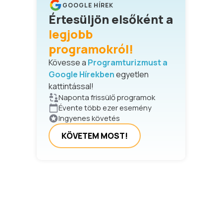
GOOGLE HÍREK
Értesüljön elsőként a
legjobb
programokról!
Kövesse a
Programturizmust a
Google Hírekben
egyetlen
kattintással!
Naponta frissülő programok
Évente több ezer esemény
Ingyenes követés
KÖVETEM MOST!