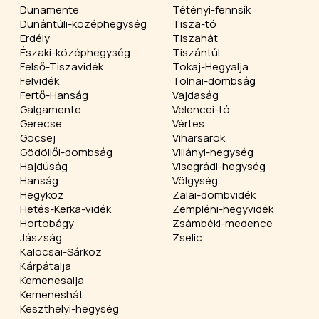
Dunamente
Tétényi-fennsík
Dunántúli-középhegység
Tisza-tó
Erdély
Tiszahát
Északi-középhegység
Tiszántúl
Felső-Tiszavidék
Tokaj-Hegyalja
Felvidék
Tolnai-dombság
Fertő-Hanság
Vajdaság
Galgamente
Velencei-tó
Gerecse
Vértes
Göcsej
Viharsarok
Gödöllői-dombság
Villányi-hegység
Hajdúság
Visegrádi-hegység
Hanság
Völgység
Hegyköz
Zalai-dombvidék
Hetés-Kerka-vidék
Zempléni-hegyvidék
Hortobágy
Zsámbéki-medence
Jászság
Zselic
Kalocsai-Sárköz
Kárpátalja
Kemenesalja
Kemeneshát
Keszthelyi-hegység