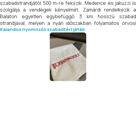
szabadstrandjától 500 m-re fekszik. Medence és jakuzzi is
szolgálja a vendégek kényelmét. Zamárdi rendelkezik a
Balaton egyetlen egybefüggő 3 km hosszú szabad
strandjával, melyen a nyári időszakban folyamatos orvosi
Kalandos nyomozós szabadtéri játék
ügyelet és vízimentők szolgálják a biztonságos fürdőzés
élményét.