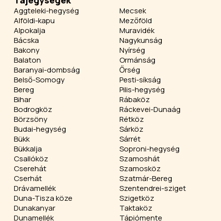
Tájegységek
Aggteleki-hegység
Mecsek
Alföldi-kapu
Mezőföld
Alpokalja
Muravidék
Bácska
Nagykunság
Bakony
Nyírség
Balaton
Ormánság
Baranyai-dombság
Őrség
Belső-Somogy
Pesti-síkság
Bereg
Pilis-hegység
Bihar
Rábaköz
Bodrogköz
Ráckevei-Dunaág
Börzsöny
Rétköz
Budai-hegység
Sárköz
Bükk
Sárrét
Bükkalja
Soproni-hegység
Csallóköz
Szamoshát
Cserehát
Szamosköz
Cserhát
Szatmár-Bereg
Drávamellék
Szentendrei-sziget
Duna-Tisza köze
Szigetköz
Dunakanyar
Taktaköz
Dunamellék
Tápiómente