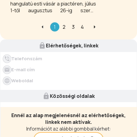
hangulatú esti vásár a piactéren, július
1-től augusztus 26-ig szerda
esténként 17.00 és 21.00 óra között .
Friss gyümölcsök, finom szörpök a
1
2
3
4
helyi termék, dél-balatoni borok a
környék pincészeteitől. Gyertek
egyetek, igyatok, érezzétek jól
Elérhetőségek, linkek
magatokat napnyugta után a Zamárdi
termelői piacon.
Telefonszám
E-mail cím
Weboldal
Közösségi oldalak
Ennél az alap megjelenésnél az elérhetőségek,
linkek nem aktívak.
Információt az alábbi gombbal kérhet: