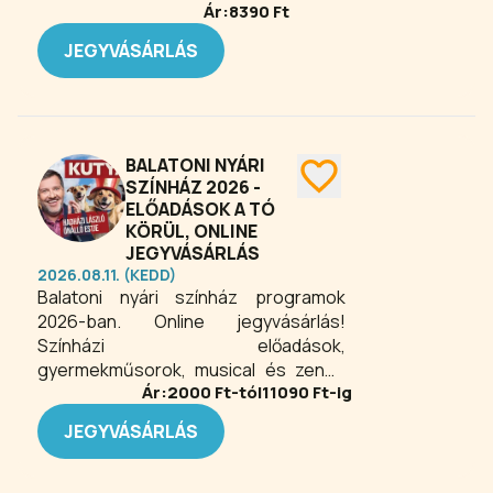
Ár:
8390
Ft
JEGYVÁSÁRLÁS
BALATONI NYÁRI
SZÍNHÁZ 2026 -
ELŐADÁSOK A TÓ
KÖRÜL, ONLINE
JEGYVÁSÁRLÁS
2026.08.11. (KEDD)
Balatoni nyári színház programok
2026-ban. Online jegyvásárlás!
Színházi előadások,
gyermekműsorok, musical és zenés
Ár:
2000
Ft-tól
11090
Ft-ig
estek, koncertek a Balaton körül. A
nyári Balaton körüli színházi előadások
JEGYVÁSÁRLÁS
különleges hangulatot kínálnak: a
kulturális élmény és a tópart varázsa
egyszerre ragad magával. A