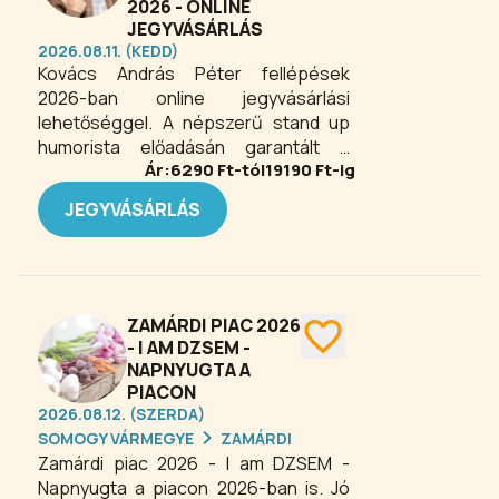
2026 - ONLINE
JEGYVÁSÁRLÁS
2026.08.11. (KEDD)
Kovács András Péter fellépések
2026-ban online jegyvásárlási
lehetőséggel. A népszerű stand up
humorista előadásán garantált a
Ár:
6290
Ft-tól
19190
Ft-ig
nevetés és a szórakozás! Egy Földön
járó művész, aki realista álmodozó. Az
JEGYVÁSÁRLÁS
ember, akit a sors és Litkai Gergely is
humoristának szánt. Senki nem tudja
nála több nyelven elmondani a híres
idézetet: Luke, én vagyok az apád!
ZAMÁRDI PIAC 2026
- I AM DZSEM -
NAPNYUGTA A
PIACON
2026.08.12. (SZERDA)
SOMOGY VÁRMEGYE
ZAMÁRDI
Zamárdi piac 2026 - I am DZSEM -
Napnyugta a piacon 2026-ban is. Jó