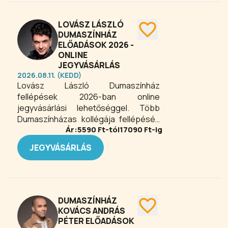
szabadtéri és kamarajellegű
produkciók változatos műfajokkal
LOVÁSZ LÁSZLÓ
várják a közönséget, a klasszikus
DUMASZÍNHÁZ
daraboktól a könnyed nyári
ELŐADÁSOK 2026 -
vígjátékokig. A balatoni naplemente
ONLINE
JEGYVÁSÁRLÁS
és a minőségi szórakozás együtt
2026.08.11. (KEDD)
felejthetetlen estét ígér minden
Lovász László Dumaszínház
látogatónak.
fellépések 2026-ban online
jegyvásárlási lehetőséggel. Több
Dumaszínházas kollégája fellépésén
Ár:
5590
Ft-tól
17090
Ft-ig
is közreműködik mint műsorvezető.
Emellett a Duma Aktuál és Four stars
JEGYVÁSÁRLÁS
előadások rendszeres fellépője.
DUMASZÍNHÁZ
KOVÁCS ANDRÁS
PÉTER ELŐADÁSOK