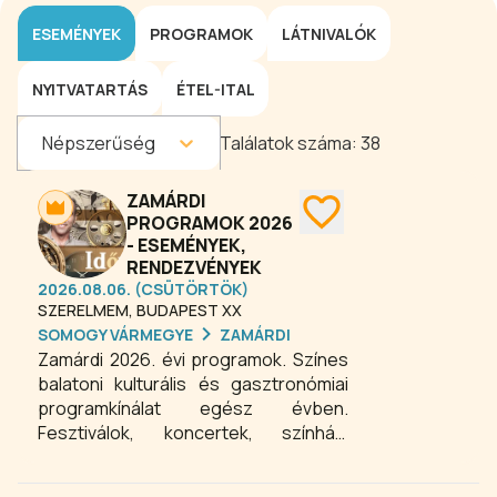
ESEMÉNYEK
PROGRAMOK
LÁTNIVALÓK
NYITVATARTÁS
ÉTEL-ITAL
Népszerűség
Találatok száma:
38
ZAMÁRDI
PROGRAMOK 2026
- ESEMÉNYEK,
RENDEZVÉNYEK
2026.08.06. (CSÜTÖRTÖK)
SZERELMEM, BUDAPEST XX
SOMOGY VÁRMEGYE
ZAMÁRDI
Zamárdi 2026. évi programok. Színes
balatoni kulturális és gasztronómiai
programkínálat egész évben.
Fesztiválok, koncertek, színházi
előadások, kertmozi,
sportesemények és még számos