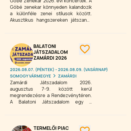
Góbé Zenekar 2026. évi koncertek. A
Góbé zenekar könnyeden kalandozik
a különféle zenei stílusok között.
Akusztikus hangszereken játszanak
népzenét, miközben kalandoznak a
különféle könnyűzenei műfajok
között. Céljuk, hogy közelebb hozzák
a népzenét, valamint hidat építsenek a
BALATONI
különböző zenei színterek közé.
JÁTSZADALOM
ZAMÁRDI 2026
2026.08.07. (PÉNTEK) - 2026.08.09. (VASÁRNAP)
SOMOGY VÁRMEGYE
ZAMÁRDI
Zamárdi Játszadalom 2026.
augusztus 7-9. között kerül
megrendezésre a Rendezvénytéren.
A Balatoni Játszadalom egy a
néphagyományok által adott
lehetőségeket és a régmúltban
elfeledett szórakozási lehetőségeket
hivatott feltárni a mai kor
TERMELŐI PIAC