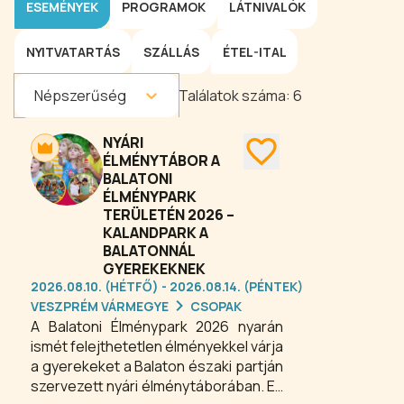
ESEMÉNYEK
PROGRAMOK
LÁTNIVALÓK
NYITVATARTÁS
SZÁLLÁS
ÉTEL-ITAL
Népszerűség
Találatok száma:
6
NYÁRI
ÉLMÉNYTÁBOR A
BALATONI
ÉLMÉNYPARK
TERÜLETÉN 2026 –
KALANDPARK A
BALATONNÁL
GYEREKEKNEK
2026.08.10. (HÉTFŐ) - 2026.08.14. (PÉNTEK)
VESZPRÉM VÁRMEGYE
CSOPAK
A Balatoni Élménypark 2026 nyarán
ismét felejthetetlen élményekkel várja
a gyerekeket a Balaton északi partján
szervezett nyári élménytáborában. Ez