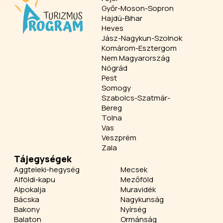
Győr-Moson-Sopron
Hajdú-Bihar
Heves
Jász-Nagykun-Szolnok
Komárom-Esztergom
Nem Magyarország
Nógrád
Pest
Somogy
Szabolcs-Szatmár-
Bereg
Tolna
Vas
Veszprém
Zala
Tájegységek
Aggteleki-hegység
Mecsek
Alföldi-kapu
Mezőföld
Alpokalja
Muravidék
Bácska
Nagykunság
Bakony
Nyírség
Balaton
Ormánság