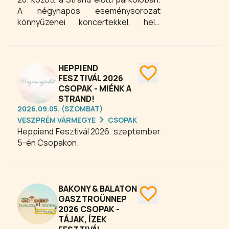
A négynapos eseménysorozat
könnyűzenei koncertekkel, helyi
termék- és kézműves vásárral,
gasztronómiai programokkal és
gyermekrendezvényekkel kínál
tartalmas kikapcsolódást minden
HEPPIEND
korosztály számára.
FESZTIVÁL 2026
CSOPAK - MIÉNK A
STRAND!
2026.09.05. (SZOMBAT)
VESZPRÉM VÁRMEGYE
CSOPAK
Heppiend Fesztivál 2026. szeptember
5-én Csopakon.
BAKONY & BALATON
GASZTROÜNNEP
2026 CSOPAK -
TÁJAK, ÍZEK