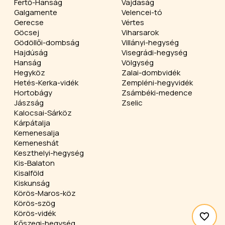
Fertő-Hanság
Vajdaság
Galgamente
Velencei-tó
Gerecse
Vértes
Göcsej
Viharsarok
Gödöllői-dombság
Villányi-hegység
Hajdúság
Visegrádi-hegység
Hanság
Völgység
Hegyköz
Zalai-dombvidék
Hetés-Kerka-vidék
Zempléni-hegyvidék
Hortobágy
Zsámbéki-medence
Jászság
Zselic
Kalocsai-Sárköz
Kárpátalja
Kemenesalja
Kemeneshát
Keszthelyi-hegység
Kis-Balaton
Kisalföld
Kiskunság
Körös-Maros-köz
Körös-szög
Körös-vidék
Kőszegi-hegység