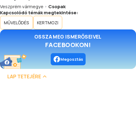
Veszprém vármegye
Csopak
Kapcsolódó témák megtekintése:
MŰVELŐDÉS
KERTMOZI
OSSZA MEG ISMERŐSEIVEL
FACEBOOKON!
Megosztás
LAP TETEJÉRE