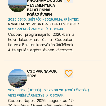
hektáros, gondosan karbantartott
PROGRAMOK 2026
– ESEMÉNYEK A
zöld terület ideális helyszínt biztosít
BALATONNÁL
az aktív kikapcsolódáshoz és a
EGÉSZ ÉVBEN
természetközeli élményekhez.
2026.08.10. (HÉTFŐ) - 2026.08.14. (PÉNTEK)
NYÁRI ÉLMÉNYTÁBOR | BALATON ÉLMÉNYPARK
VESZPRÉM VÁRMEGYE
CSOPAK
Csopaki programajánló 2026-ban a
helyi lakosoknak és a Csopakon,
illetve a Balaton környékén üdülőknek.
A település egész évben változatos
kulturális, családi és hagyományőrző
rendezvényekkel várja a látogatókat:
fesztiválok, koncertek, boros
események, ünnepi programok és
CSOPAK NAPOK
közösségi rendezvények színesítik a
2026
balatoni kikapcsolódást minden
évszakban.
2026.08.17. (HÉTFŐ) - 2026.08.20. (CSÜTÖRTÖK)
VESZPRÉM VÁRMEGYE
CSOPAK
Csopak Napok 2026. augusztus 17-
20. között a Strand előtti parkolóban.