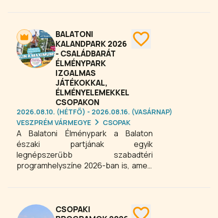
a különleges tábor nemcsak
szórakozást kínál, hanem valódi,
értékes élményeket is: közösséget,
aktív kikapcsolódást és a természet
BALATONI
közelségének örömét.
KALANDPARK 2026
- CSALÁDBARÁT
ÉLMÉNYPARK
IZGALMAS
JÁTÉKOKKAL,
ÉLMÉNYELEMEKKEL
CSOPAKON
2026.08.10. (HÉTFŐ) - 2026.08.16. (VASÁRNAP)
VESZPRÉM VÁRMEGYE
CSOPAK
A Balatoni Élménypark a Balaton
északi partjának egyik
legnépszerűbb szabadtéri
programhelyszíne 2026-ban is, amely
Veszprém és Csopak között,
gyönyörűen parkosított
környezetben várja évről évre
visszatérő és új vendégeit. A közel 4
CSOPAKI