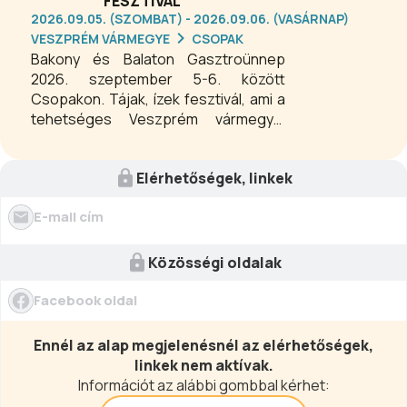
FESZTIVÁL
2026.09.05. (SZOMBAT) - 2026.09.06. (VASÁRNAP)
VESZPRÉM VÁRMEGYE
CSOPAK
Bakony és Balaton Gasztroünnep
2026. szeptember 5-6. között
Csopakon. Tájak, ízek fesztivál, ami a
tehetséges Veszprém vármegyei
előadók megismerésén túl
borkóstolóval, koncertekkel, színes
Elérhetőségek, linkek
programokkal, főzőversennyel,
kézműves vásárral várja az
E-mail cím
érdeklődőket a Csopaki Strandon. A
rendezvény ingyenesen látogatható.
Közösségi oldalak
Facebook oldal
Ennél az alap megjelenésnél az elérhetőségek,
linkek nem aktívak.
Információt az alábbi gombbal kérhet: