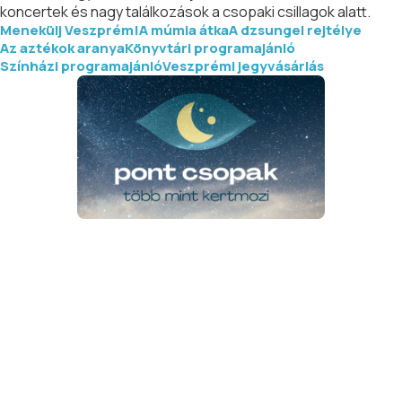
koncertek és nagy találkozások a csopaki csillagok alatt.
Menekülj Veszprém!
A múmia átka
A dzsungel rejtélye
Az aztékok aranya
Könyvtári programajánló
Színházi programajánló
Veszprémi jegyvásárlás