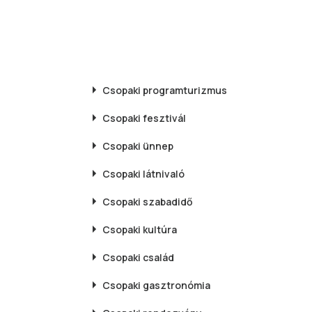
Csopaki
programturizmus
Csopaki
fesztivál
Csopaki
ünnep
Csopaki
látnivaló
Csopaki
szabadidő
Csopaki
kultúra
Csopaki
család
Csopaki
gasztronómia