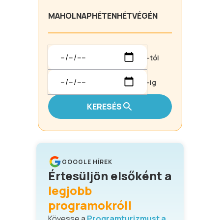
MA
HOLNAP
HÉTEN
HÉTVÉGÉN
-tól
-ig
KERESÉS
GOOGLE HÍREK
Értesüljön elsőként a
legjobb
programokról!
Kövesse a
Programturizmust a