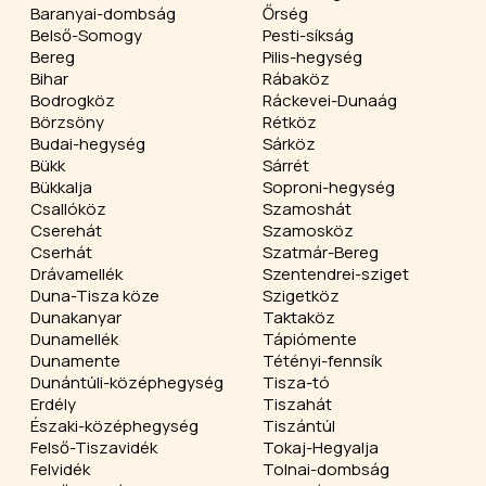
Baranyai-dombság
Őrség
Belső-Somogy
Pesti-síkság
Bereg
Pilis-hegység
Bihar
Rábaköz
Bodrogköz
Ráckevei-Dunaág
Börzsöny
Rétköz
Budai-hegység
Sárköz
Bükk
Sárrét
Bükkalja
Soproni-hegység
Csallóköz
Szamoshát
Cserehát
Szamosköz
Cserhát
Szatmár-Bereg
Drávamellék
Szentendrei-sziget
Duna-Tisza köze
Szigetköz
Dunakanyar
Taktaköz
Dunamellék
Tápiómente
Dunamente
Tétényi-fennsík
Dunántúli-középhegység
Tisza-tó
Erdély
Tiszahát
Északi-középhegység
Tiszántúl
Felső-Tiszavidék
Tokaj-Hegyalja
Felvidék
Tolnai-dombság