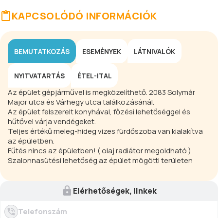
KAPCSOLÓDÓ INFORMÁCIÓK
BEMUTATKOZÁS
ESEMÉNYEK
LÁTNIVALÓK
NYITVATARTÁS
ÉTEL-ITAL
Az épület gépjárművel is megközelíthető. 2083 Solymár
Major utca és Várhegy utca találkozásánál.
Az épület felszerelt konyhával, főzési lehetőséggel és
hűtővel várja vendégeket.
Teljes értékű meleg-hideg vizes fürdőszoba van kialakítva
az épületben.
Fűtés nincs az épületben! ( olaj radiátor megoldható )
Szalonnasütési lehetőség az épület mögötti területen
Elérhetőségek, linkek
Telefonszám