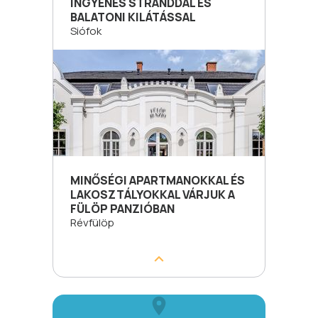
INGYENES STRANDDAL ÉS
BALATONI KILÁTÁSSAL
Siófok
MINŐSÉGI APARTMANOKKAL ÉS
LAKOSZTÁLYOKKAL VÁRJUK A
FÜLÖP PANZIÓBAN
Révfülöp