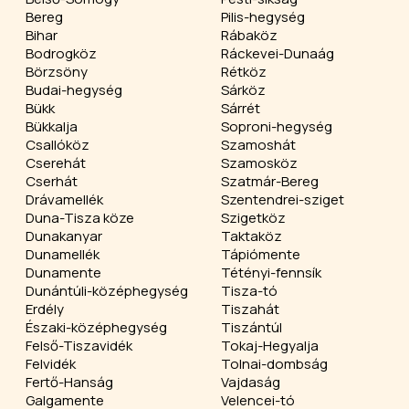
Bereg
Pilis-hegység
Bihar
Rábaköz
Bodrogköz
Ráckevei-Dunaág
Börzsöny
Rétköz
Budai-hegység
Sárköz
Bükk
Sárrét
Bükkalja
Soproni-hegység
Csallóköz
Szamoshát
Cserehát
Szamosköz
Cserhát
Szatmár-Bereg
Drávamellék
Szentendrei-sziget
Duna-Tisza köze
Szigetköz
Dunakanyar
Taktaköz
Dunamellék
Tápiómente
Dunamente
Tétényi-fennsík
Dunántúli-középhegység
Tisza-tó
Erdély
Tiszahát
Északi-középhegység
Tiszántúl
Felső-Tiszavidék
Tokaj-Hegyalja
Felvidék
Tolnai-dombság
Fertő-Hanság
Vajdaság
Galgamente
Velencei-tó