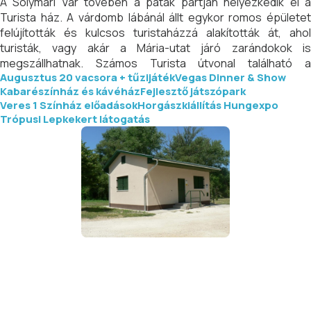
A Solymári Vár tövében a patak partján helyezkedik el a
Turista ház. A várdomb lábánál állt egykor romos épületet
felújították és kulcsos turistaházzá alakították át, ahol
turisták, vagy akár a Mária-utat járó zarándokok is
megszállhatnak. Számos Turista útvonal található a
Augusztus 20 vacsora + tűzijáték
Vegas Dinner & Show
környezetében. A Kulcsos házban 6 fő számára tudunk
Kabarészínház és kávéház
Fejlesztő játszópark
szállást biztosítani, továbbá sátrazási lehetőség adott az
Veres 1 Színház előadások
Horgászkiállítás Hungexpo
épület körüli zöld területen.
Trópusi Lepkekert látogatás