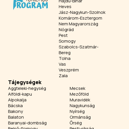
Hajdú-Bihar
Heves
Jász-Nagykun-Szolnok
Komárom-Esztergom
Nem Magyarország
Nógrád
Pest
Somogy
Szabolcs-Szatmár-
Bereg
Tolna
Vas
Veszprém
Zala
Tájegységek
Aggteleki-hegység
Mecsek
Alföldi-kapu
Mezőföld
Alpokalja
Muravidék
Bácska
Nagykunság
Bakony
Nyírség
Balaton
Ormánság
Baranyai-dombság
Őrség
Belső-Somogy
Pesti-síkság