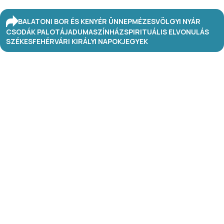
BALATONI BOR ÉS KENYÉR ÜNNEP
MÉZESVÖLGYI NYÁR
CSODÁK PALOTÁJA
DUMASZÍNHÁZ
SPIRITUÁLIS ELVONULÁS
SZÉKESFEHÉRVÁRI KIRÁLYI NAPOK
JEGYEK