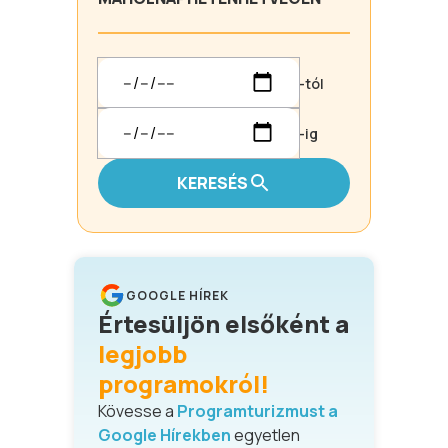
-tól
-ig
KERESÉS
GOOGLE HÍREK
Értesüljön elsőként a
legjobb
programokról!
Kövesse a
Programturizmust a
Google Hírekben
egyetlen