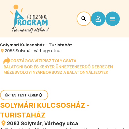
Solymári Kulcsosház - Turistaház
2083
Solymár
, Várhegy utca
ORSZÁGOS VÍZIPISZTOLY CSATA
BALATONI BOR ÉS KENYÉR ÜNNEP
ZENEERDŐ DEBRECEN
MÉZESVÖLGYI NYÁR
BORBUSZ A BALATONNÁL
JEGYEK
ÉRTESÍTÉST KÉREK
SOLYMÁRI KULCSOSHÁZ -
TURISTAHÁZ
2083
Solymár
, Várhegy utca