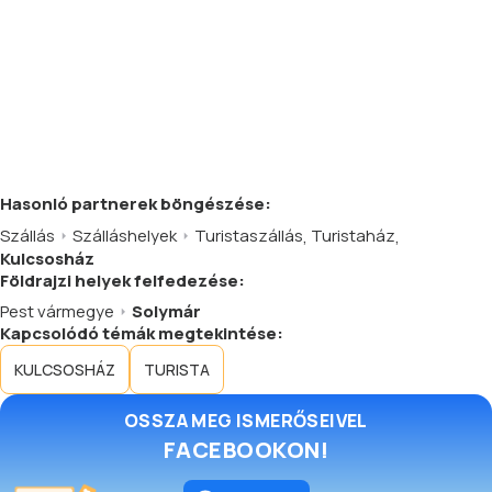
Hasonló
partnerek
böngészése:
Szállás
Szálláshelyek
Turistaszállás
,
Turistaház
,
Kulcsosház
Földrajzi helyek felfedezése:
Pest vármegye
Solymár
Kapcsolódó témák megtekintése:
KULCSOSHÁZ
TURISTA
OSSZA MEG ISMERŐSEIVEL
FACEBOOKON!