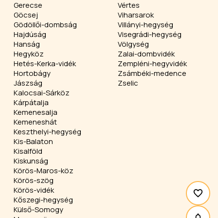
Gerecse
Vértes
Göcsej
Viharsarok
Gödöllői-dombság
Villányi-hegység
Hajdúság
Visegrádi-hegység
Hanság
Völgység
Hegyköz
Zalai-dombvidék
Hetés-Kerka-vidék
Zempléni-hegyvidék
Hortobágy
Zsámbéki-medence
Jászság
Zselic
Kalocsai-Sárköz
Kárpátalja
Kemenesalja
Kemeneshát
Keszthelyi-hegység
Kis-Balaton
Kisalföld
Kiskunság
Körös-Maros-köz
Körös-szög
Körös-vidék
Kőszegi-hegység
Külső-Somogy