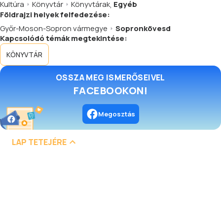
Kultúra
Könyvtár
Könyvtárak
,
Egyéb
Földrajzi helyek felfedezése:
Győr-Moson-Sopron vármegye
Sopronkövesd
Kapcsolódó témák megtekintése:
KÖNYVTÁR
OSSZA MEG ISMERŐSEIVEL
FACEBOOKON!
Megosztás
LAP TETEJÉRE