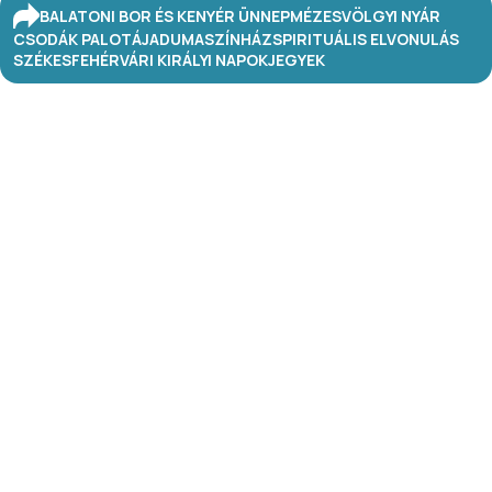
BALATONI BOR ÉS KENYÉR ÜNNEP
MÉZESVÖLGYI NYÁR
CSODÁK PALOTÁJA
DUMASZÍNHÁZ
SPIRITUÁLIS ELVONULÁS
SZÉKESFEHÉRVÁRI KIRÁLYI NAPOK
JEGYEK