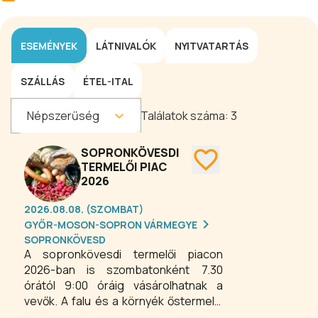
ESEMÉNYEK
LÁTNIVALÓK
NYITVATARTÁS
SZÁLLÁS
ÉTEL-ITAL
Népszerűség
Találatok száma:
3
SOPRONKÖVESDI
TERMELŐI PIAC
2026
2026.08.08. (SZOMBAT)
GYŐR-MOSON-SOPRON VÁRMEGYE
SOPRONKÖVESD
A sopronkövesdi termelői piacon
2026-ban is szombatonként 7.30
órától 9:00 óráig vásárolhatnak a
vevők. A falu és a környék őstermelői
és kézművesei színes kínálattal,