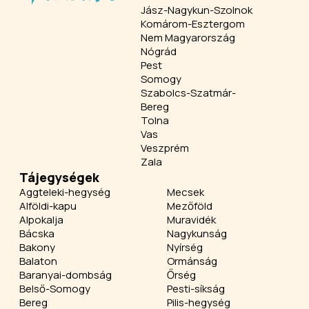
Jász-Nagykun-Szolnok
Komárom-Esztergom
Nem Magyarország
Nógrád
Pest
Somogy
Szabolcs-Szatmár-
Bereg
Tolna
Vas
Veszprém
Zala
Tájegységek
Aggteleki-hegység
Mecsek
Alföldi-kapu
Mezőföld
Alpokalja
Muravidék
Bácska
Nagykunság
Bakony
Nyírség
Balaton
Ormánság
Baranyai-dombság
Őrség
Belső-Somogy
Pesti-síkság
Bereg
Pilis-hegység