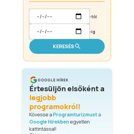
-tól
-ig
KERESÉS
GOOGLE HÍREK
Értesüljön elsőként a
legjobb
programokról!
Kövesse a
Programturizmust a
Google Hírekben
egyetlen
kattintással!