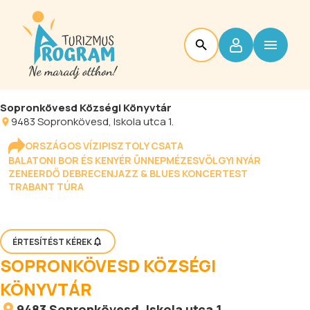
Sopronkövesd Községi Könyvtár
9483
Sopronkövesd
, Iskola utca 1.
ORSZÁGOS VÍZIPISZTOLY CSATA
BALATONI BOR ÉS KENYÉR ÜNNEP
MÉZESVÖLGYI NYÁR
ZENEERDŐ DEBRECEN
JAZZ & BLUES KONCERTEST
TRABANT TÚRA
ÉRTESÍTÉST KÉREK
SOPRONKÖVESD KÖZSÉGI
KÖNYVTÁR
9483
Sopronkövesd
, Iskola utca 1.