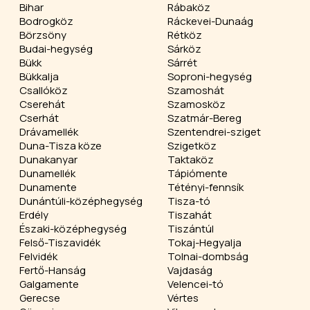
Bihar
Rábaköz
Bodrogköz
Ráckevei-Dunaág
Börzsöny
Rétköz
Budai-hegység
Sárköz
Bükk
Sárrét
Bükkalja
Soproni-hegység
Csallóköz
Szamoshát
Cserehát
Szamosköz
Cserhát
Szatmár-Bereg
Drávamellék
Szentendrei-sziget
Duna-Tisza köze
Szigetköz
Dunakanyar
Taktaköz
Dunamellék
Tápiómente
Dunamente
Tétényi-fennsík
Dunántúli-középhegység
Tisza-tó
Erdély
Tiszahát
Északi-középhegység
Tiszántúl
Felső-Tiszavidék
Tokaj-Hegyalja
Felvidék
Tolnai-dombság
Fertő-Hanság
Vajdaság
Galgamente
Velencei-tó
Gerecse
Vértes