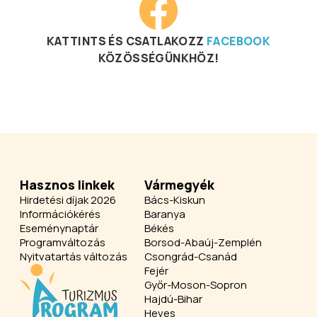
KATTINTS ÉS CSATLAKOZZ
FACEBOOK
KÖZÖSSÉGÜNKHÖZ!
Hasznos linkek
Vármegyék
Hirdetési díjak 2026
Bács-Kiskun
Információkérés
Baranya
Eseménynaptár
Békés
Programváltozás
Borsod-Abaúj-Zemplén
Nyitvatartás változás
Csongrád-Csanád
Fejér
Győr-Moson-Sopron
Hajdú-Bihar
Heves