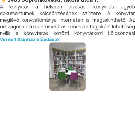
A könyvtár a helyben olvasás, könyv-és egyéb
dokumentumok kölcsönzésének színtere. A könyvtár
meglévő könyvállománya interneten is megtekinthető. Az
országos dokumentumellátási rendszer tagjaként lehetőség
nyílik a könyvtárak közötti könyvtárközi kölcsönzési
Veres 1 Színház előadások
szolgáltatás igénybe vételére. Várják mindazokat, akik
szeretnek olvasni, illetve azokat is, akiknek információra van
szükségük.