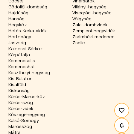
Göcsej
Viharsarok
Gödöllői-dombság
Villányi-hegység
Hajdúság
Visegrádi-hegység
Hanság
Völgység
Hegyköz
Zalai-dombvidék
Hetés-Kerka-vidék
Zempléni-hegyvidék
Hortobágy
Zsámbéki-medence
Jászság
Zselic
Kalocsai-Sárköz
Kárpátalja
Kemenesalja
Kemeneshát
Keszthelyi-hegység
Kis-Balaton
Kisalföld
Kiskunság
Körös-Maros-köz
Körös-szög
Körös-vidék
Kőszegi-hegység
Külső-Somogy
Marosszög
Mátra