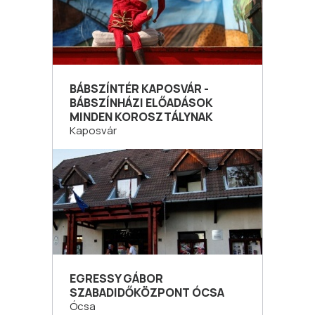
BÁBSZÍNTÉR KAPOSVÁR -
BÁBSZÍNHÁZI ELŐADÁSOK
MINDEN KOROSZTÁLYNAK
Kaposvár
EGRESSY GÁBOR
SZABADIDŐKÖZPONT ÓCSA
Ócsa