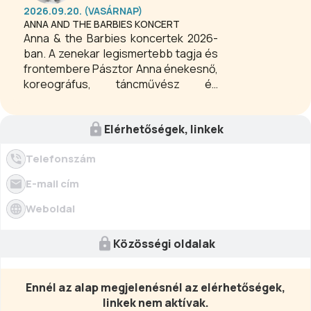
emlékhelyeket. Ideális cél egy
2026.09.20. (VASÁRNAP)
nyugodt természetközeli
ANNA AND THE BARBIES KONCERT
kiránduláshoz.
Anna & the Barbies koncertek 2026-
ban. A zenekar legismertebb tagja és
frontembere Pásztor Anna énekesnő,
koreográfus, táncművész és
dalszövegíró, aki testvérével, Pásztor
Sámuellel alapította az együttest.
Elérhetőségek, linkek
Telefonszám
E-mail cím
Weboldal
Közösségi oldalak
Ennél az alap megjelenésnél az elérhetőségek,
linkek nem aktívak.