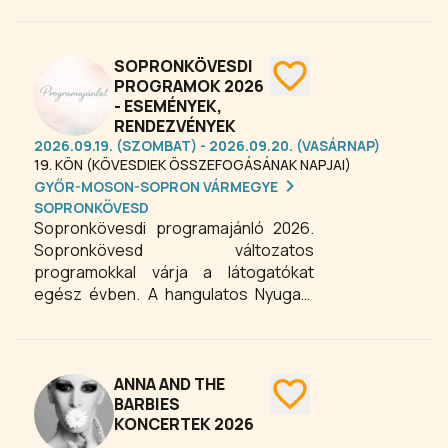
kedvező árakkal és alkalmi kulturális
programokkal várnak mindenkit a
település szívében, a sopronkövesdi
SOPRONKÖVESDI
termelői piacon.
PROGRAMOK 2026
- ESEMÉNYEK,
RENDEZVÉNYEK
2026.09.19. (SZOMBAT) - 2026.09.20. (VASÁRNAP)
19. KÖN (KÖVESDIEK ÖSSZEFOGÁSÁNAK NAPJAI)
GYŐR-MOSON-SOPRON VÁRMEGYE
SOPRONKÖVESD
Sopronkövesdi programajánló 2026.
Sopronkövesd változatos
programokkal várja a látogatókat
egész évben. A hangulatos Nyugat-
Dunántúli kis falu Soprontól 20 km-re
fekszik, ahol a szőlőhegyek, erdős
dombok és történelmi emlékek várnak
felfedezésre. Sétálhatunk a
ANNA AND THE
meseösvényen, megnézhetjük a helyi
BARBIES
KONCERTEK 2026
tájházat, templomokat és