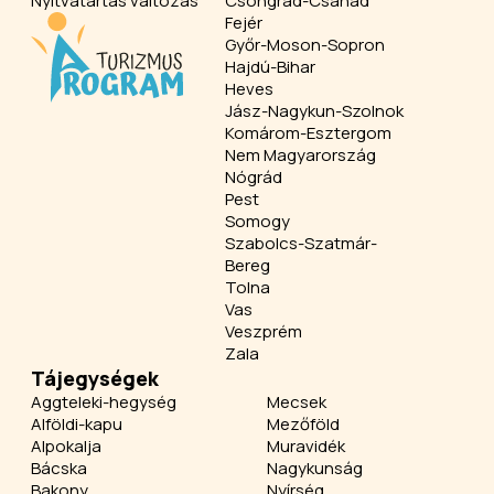
Nyitvatartás változás
Csongrád-Csanád
Fejér
Győr-Moson-Sopron
Hajdú-Bihar
Heves
Jász-Nagykun-Szolnok
Komárom-Esztergom
Nem Magyarország
Nógrád
Pest
Somogy
Szabolcs-Szatmár-
Bereg
Tolna
Vas
Veszprém
Zala
Tájegységek
Aggteleki-hegység
Mecsek
Alföldi-kapu
Mezőföld
Alpokalja
Muravidék
Bácska
Nagykunság
Bakony
Nyírség