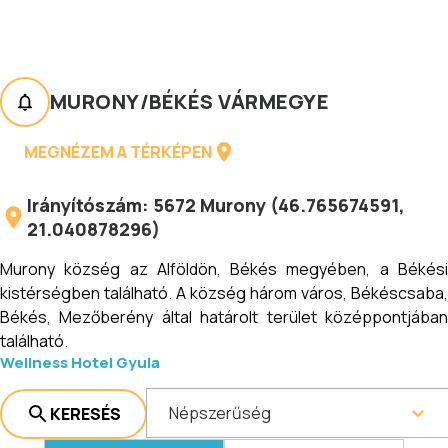
MURONY
/
BÉKÉS VÁRMEGYE
MEGNÉZEM A TÉRKÉPEN
Irányítószám:
5672
Murony
(
46.765674591
,
21.040878296
)
Murony község az Alföldön, Békés megyében, a Békési
kistérségben található. A község három város, Békéscsaba,
Békés, Mezőberény által határolt terület középpontjában
található.
Wellness Hotel Gyula
Népszerűség
KERESÉS