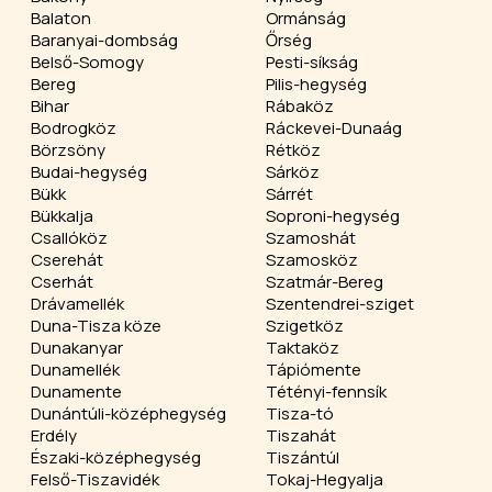
Balaton
Ormánság
Baranyai-dombság
Őrség
Belső-Somogy
Pesti-síkság
Bereg
Pilis-hegység
Bihar
Rábaköz
Bodrogköz
Ráckevei-Dunaág
Börzsöny
Rétköz
Budai-hegység
Sárköz
Bükk
Sárrét
Bükkalja
Soproni-hegység
Csallóköz
Szamoshát
Cserehát
Szamosköz
Cserhát
Szatmár-Bereg
Drávamellék
Szentendrei-sziget
Duna-Tisza köze
Szigetköz
Dunakanyar
Taktaköz
Dunamellék
Tápiómente
Dunamente
Tétényi-fennsík
Dunántúli-középhegység
Tisza-tó
Erdély
Tiszahát
Északi-középhegység
Tiszántúl
Felső-Tiszavidék
Tokaj-Hegyalja