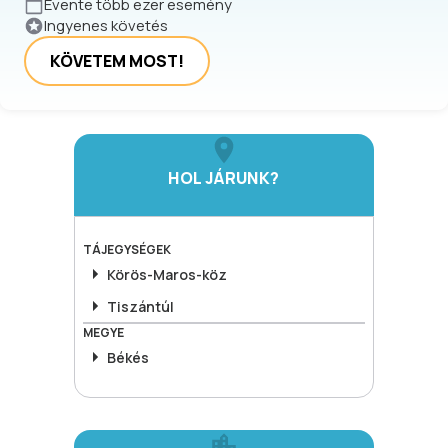
Évente több ezer esemény
Ingyenes követés
KÖVETEM MOST!
HOL JÁRUNK?
TÁJEGYSÉGEK
Körös-Maros-köz
Tiszántúl
MEGYE
Békés