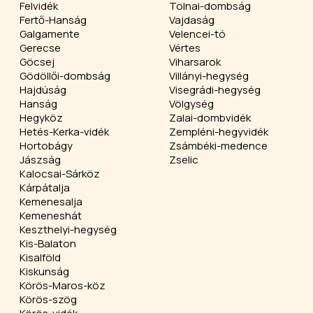
Felvidék
Tolnai-dombság
Fertő-Hanság
Vajdaság
Galgamente
Velencei-tó
Gerecse
Vértes
Göcsej
Viharsarok
Gödöllői-dombság
Villányi-hegység
Hajdúság
Visegrádi-hegység
Hanság
Völgység
Hegyköz
Zalai-dombvidék
Hetés-Kerka-vidék
Zempléni-hegyvidék
Hortobágy
Zsámbéki-medence
Jászság
Zselic
Kalocsai-Sárköz
Kárpátalja
Kemenesalja
Kemeneshát
Keszthelyi-hegység
Kis-Balaton
Kisalföld
Kiskunság
Körös-Maros-köz
Körös-szög