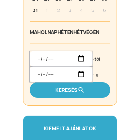
31
1
2
3
4
5
6
MA
HOLNAP
HÉTEN
HÉTVÉGÉN
-tól
-ig
KERESÉS
KIEMELT AJÁNLATOK