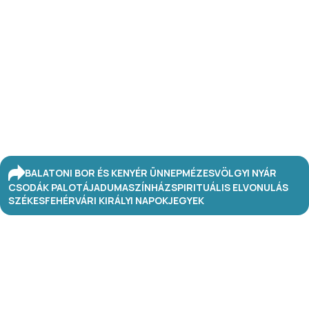
BALATONI BOR ÉS KENYÉR ÜNNEP
MÉZESVÖLGYI NYÁR
CSODÁK PALOTÁJA
DUMASZÍNHÁZ
SPIRITUÁLIS ELVONULÁS
SZÉKESFEHÉRVÁRI KIRÁLYI NAPOK
JEGYEK