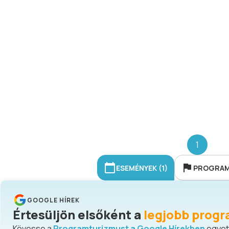
1
ESEMÉNYEK (1)
PROGRAMH
GOOGLE HÍREK
Értesüljön elsőként a
legjobb progr
Kövesse a
Programturizmust a Google Hírekben
egyetl