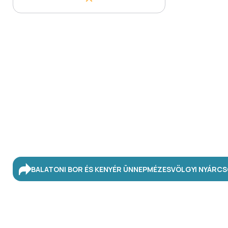
BALATONI BOR ÉS KENYÉR ÜNNEP
MÉZESVÖLGYI NYÁR
CS