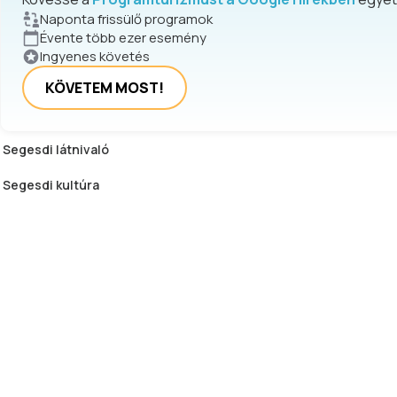
Naponta frissülő programok
Évente több ezer esemény
Ingyenes követés
KÖVETEM MOST!
Segesdi
látnivaló
Segesdi
kultúra