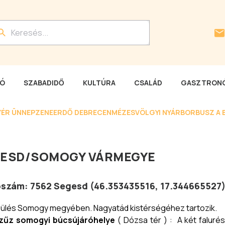
LÓ
SZABADIDŐ
KULTÚRA
CSALÁD
GASZTRONÓ
YÉR ÜNNEP
ZENEERDŐ DEBRECEN
MÉZESVÖLGYI NYÁR
BORBUSZ A 
GESD
/
SOMOGY VÁRMEGYE
tószám:
7562
Segesd
(
46.353435516
,
17.344665527
ülés Somogy megyében. Nagyatád kistérségéhez tartozik.
zűz somogyi búcsújáróhelye
( Dózsa tér ) : A két faluré