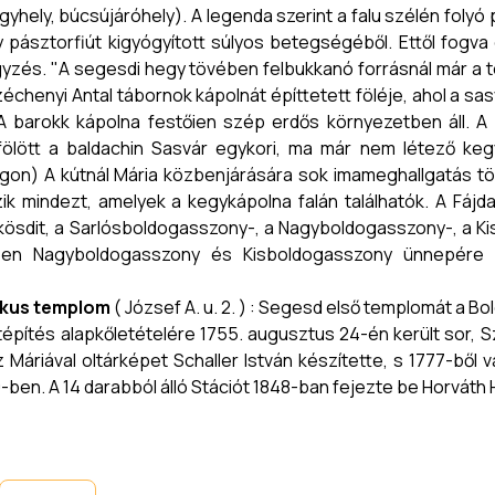
gyhely, búcsújáróhely). A legenda szerint a falu szélén folyó
 pásztorfiút kigyógyított súlyos betegségéből. Ettől fogva 
egyzés. "A segesdi hegy tövében felbukkanó forrásnál már a 
zéchenyi Antal tábornok kápolnát építtetett föléje, ahol a sa
 A barokk kápolna festőien szép erdős környezetben áll. A F
ölött a baldachin Sasvár egykori, ma már nem létező kegy
on) A kútnál Mária közbenjárására sok imameghallgatás tör
lzik mindezt, amelyek a kegykápolna falán találhatók. A Fá
kösdit, a Sarlósboldogasszony-, a Nagyboldogasszony-, a K
ben Nagyboldogasszony és Kisboldogasszony ünnepére s
ikus templom
( József A. u. 2. ) : Segesd első templomát a 
tépítés alapkőletételére 1755. augusztus 24-én került sor, Sz
 Máriával oltárképet Schaller István készítette, s 1777-ből 
-ben. A 14 darabból álló Stációt 1848-ban fejezte be Horváth H