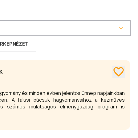
RKÉPNÉZET
K
gyomány és minden évben jelentős ünnep napjainkban
eken. A falusi búcsúk hagyományaihoz a kézműves
e és számos mulatságos élménygazdag program is