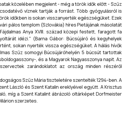
 patak közelében megjelent - még a török idők előtt - Szűz
csodatévő víznek tartják a forrást. Több gyógyulásról is
török időkben is sokan visszanyerték egészségüket. Ezek
svári pálos templom (Szlovákia) híres Pietájának másolatát
ájdalmas Anya XVIII. század közepi festett, faragott fa
oltárát idézi." (Barna Gábor: Búcsújáró és kegyhelyek
tént, sokan nyerték vissza egészségüket. A hálás hívők
jdalmas Szűz somogyi Búcsújáróhelyén 5 búcsút tartottak
isboldogasszony-, és a Magyarok Nagyasszonya napit. Az
zerveztek zarándoklatot az ország minden részéről
Boldogságos Szűz Mária tiszteletére szentelték 1294-ben. A
ent László és Szent Katalin ereklyéivel együtt. A Krisztus
való, míg a Szent Katalint ábrázoló oltárképet Dorfmeister
ilárion szerzetes.