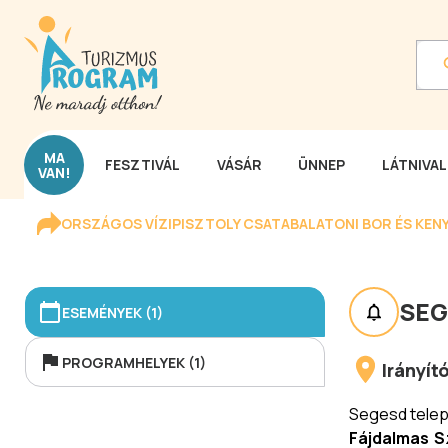
MA
FESZTIVÁL
VÁSÁR
ÜNNEP
LÁTNIVA
VAN!
ORSZÁGOS VÍZIPISZTOLY CSATA
BALATONI BOR ÉS KEN
SE
ESEMÉNYEK (1)
PROGRAMHELYEK (1)
Irányí
Segesd telep
Fájdalmas S