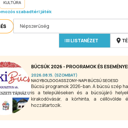
KULTÚRA
mozós szabadtéri játék
Népszerűség
SÉS
LISTANÉZET
TÉ
BÚCSÚK 2026 - PROGRAMOK ÉS ESEMÉNYE
2026.08.15. (SZOMBAT)
NAGYBOLDOGASSZONY-NAPI BÚCSÚ SEGESD
Búcsú programok 2026-ban. A búcsú szép ha
is a településeken és a búcsújáró hely
kirakodóvásár, a körhinta, a céllövöld
hozzátartozik.