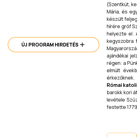
(Szentkút, ke
Mária, és egy
készült felj
hírére gróf S
helyezte el.
kegyszobra f
ÚJ PROGRAM HIRDETÉS
Magyarország
ajándékai je
régen: a Pün
elmúlt évek
érkezőknek.
Római katol
barokk kori á
levétele Szűz
festette 1779