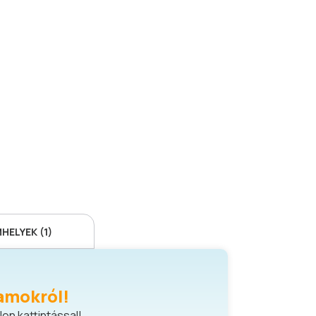
ELYEK (1)
amokról!
en kattintással!