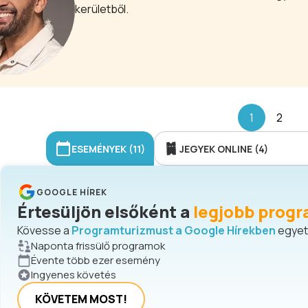
kerületből.
1
2
ESEMÉNYEK (11)
JEGYEK ONLINE (4)
GOOGLE HÍREK
Értesüljön elsőként a
legjobb progr
Kövesse a
Programturizmust a Google Hírekben
egyetl
Naponta frissülő programok
Évente több ezer esemény
Ingyenes követés
KÖVETEM MOST!