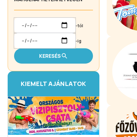
-tól
-ig
KERESÉS
KIEMELT AJÁNLATOK