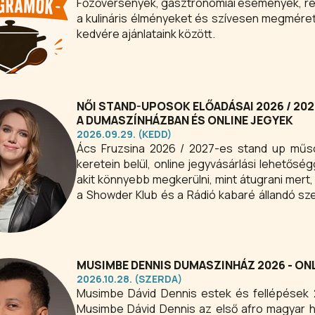
Főzőversenyek, gasztronómiai események, re
a kulináris élményeket és szívesen megmér
kedvére ajánlataink között.
NŐI STAND-UPOSOK ELŐADÁSAI 2026 / 202
A DUMASZÍNHÁZBAN ÉS ONLINE JEGYEK
2026.09.29. (KEDD)
Ács Fruzsina 2026 / 2027-es stand up műso
keretein belül, online jegyvásárlási lehetőség
akit könnyebb megkerülni, mint átugrani mert
a Showder Klub és a Rádió kabaré állandó sze
legmesszebbi fellépése Birninghamben volt, bá
autóval eljutni Békéscsabára. A Sziget fesztiválon is előadott, de volt már
fellépése könyvtárban is ott is nevetek, csak 
MUSIMBE DENNIS DUMASZINHÁZ 2026 - ON
2026.10.28. (SZERDA)
Musimbe Dávid Dennis estek és fellépések 2
Musimbe Dávid Dennis az első afro magyar 