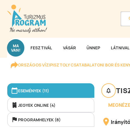
MA
FESZTIVÁL
VÁSÁR
ÜNNEP
LÁTNIVA
VAN!
ORSZÁGOS VÍZIPISZTOLY CSATA
BALATONI BOR ÉS KEN
TIS
ESEMÉNYEK (11)
MEGNÉZE
JEGYEK ONLINE (4)
PROGRAMHELYEK (8)
Irányí