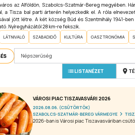
 város az Alföldön, Szabolcs-Szatmár-Bereg megyében. Három
l, a Tisza bal parti árterén helyezkedik el. A róla elnevez
ával jött létre. A két község Büd és Szentmihály 1941-ben
ható. Nyíregyházától 28 km-re fekszik.
LÁTNIVALÓ
SZABADIDŐ
KULTÚRA
GASZTRONÓMIA
Népszerűség
SÉS
LISTANÉZET
TÉ
VÁROSI PIAC TISZAVASVÁRI 2026
2026.08.06. (CSÜTÖRTÖK)
SZABOLCS-SZATMÁR-BEREG VÁRMEGYE
TISZ
2026-ban is Városi piac Tiszavasváriban csütö