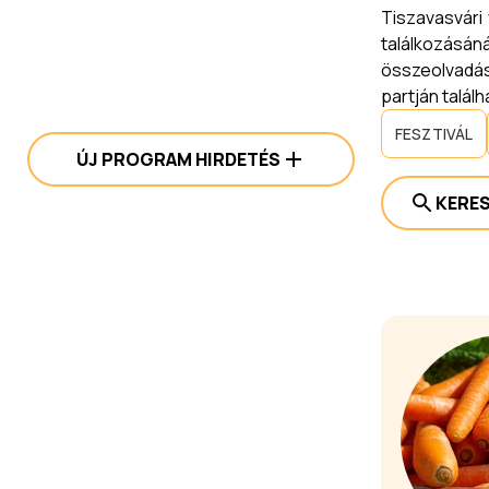
Tiszavasvári
találkozásáná
összeolvadás
partján talál
FESZTIVÁL
ÚJ PROGRAM HIRDETÉS
KERE