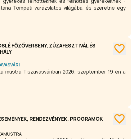
k, gyerekes felnőtteknek és felnőttes gyerekeknek -
antana Tompeti varázslatos világába, és szeretne egy
OSLÉ FŐZŐVERSENY, ZÚZAFESZTIVÁL ÉS
IHÁLY
AVASVÁRI
nka mustra Tiszavasváriban 2026. szeptember 19-én a
 ESEMÉNYEK, RENDEZVÉNYEK, PROGRAMOK
NKAMUSTRA