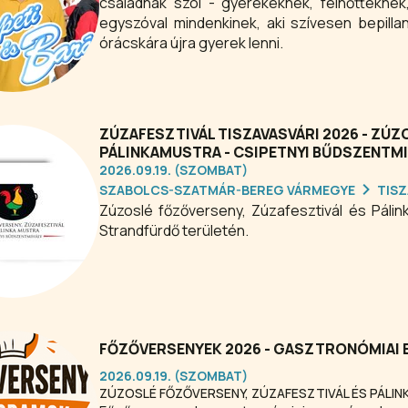
családnak szól - gyerekeknek, felnőttekne
egyszóval mindenkinek, aki szívesen bepill
órácskára újra gyerek lenni.
ZÚZAFESZTIVÁL TISZAVASVÁRI 2026 - ZÚZ
PÁLINKAMUSTRA - CSIPETNYI BŰDSZENTM
2026.09.19. (SZOMBAT)
SZABOLCS-SZATMÁR-BEREG VÁRMEGYE
TISZ
Zúzoslé főzőverseny, Zúzafesztivál és Páli
Strandfürdő területén.
FŐZŐVERSENYEK 2026 - GASZTRONÓMIAI
2026.09.19. (SZOMBAT)
ZÚZOSLÉ FŐZŐVERSENY, ZÚZAFESZTIVÁL ÉS PÁLI