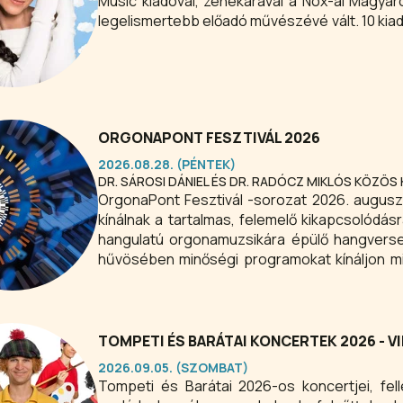
Music kiadóval, zenekarával a Nox-al Magya
legelismertebb előadó művészévé vált. 10 kiado
lemez, 2 platina lemez, 4 arany lemez, 6 listav
és megszámlálhatatlan koncert fellépés írta 
történelembe.
ORGONAPONT FESZTIVÁL 2026
2026.08.28. (PÉNTEK)
DR. SÁROSI DÁNIEL ÉS DR. RADÓCZ MIKLÓS KÖZÖS
OrgonaPont Fesztivál -sorozat 2026. augusztusában. A koncertek különleges nyáresti élményeket
kínálnak a tartalmas, felemelő kikapcsolód
hangulatú orgonamuzsikára épülő hangverse
hűvösében minőségi programokat kínáljon mi
hangszerek királynőjét a programsoroz
szólaltatják meg.
TOMPETI ÉS BARÁTAI KONCERTEK 2026 - 
2026.09.05. (SZOMBAT)
Tompeti és Barátai 2026-os koncertjei, fe