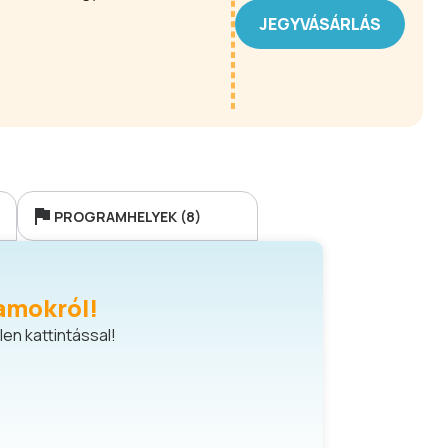
JEGYVÁSÁRLÁS
PROGRAMHELYEK (8)
amokról!
en kattintással!