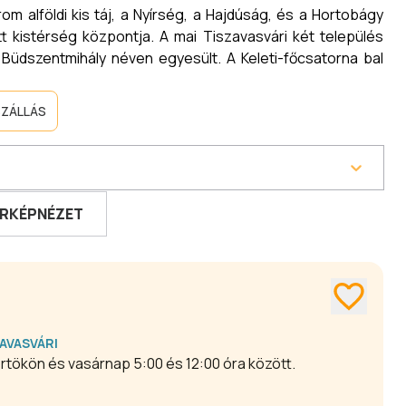
 alföldi kis táj, a Nyírség, a Hajdúság, és a Hortobágy
ett kistérség központja. A mai Tiszavasvári két település
 Büdszentmihály néven egyesült. A Keleti-főcsatorna bal
SZÁLLÁS
RKÉPNÉZET
AVASVÁRI
rtökön és vasárnap 5:00 és 12:00 óra között.