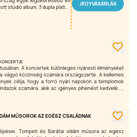
rország egyik legsikeresebb és
JEGYVÁSÁRLÁS
tt stúdió album, 3 dupla platina
ezető sláger, számtalan zenei díj
be Szilvia nevét a magyar zenei
 KONCERTJE
ásra vágyó közönség számára országszerte. A kellemes
nyek célja, hogy a forró nyári napokon a templomok
ndazok számára, akik az igényes pihenést kedvelik. A
at keretében a legtehetségesebb orgonaművészek
VIDÁM MŰSOROK AZ EGÉSZ CSALÁDNAK
llépései. Tompeti és Barátai vidám műsora az egész