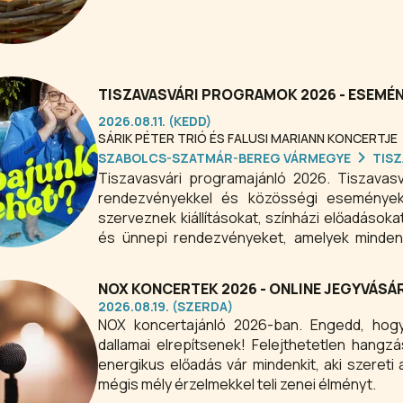
TISZAVASVÁRI PROGRAMOK 2026 - ESEMÉ
2026.08.11. (KEDD)
SÁRIK PÉTER TRIÓ ÉS FALUSI MARIANN KONCERTJE
SZABOLCS-SZATMÁR-BEREG VÁRMEGYE
TISZ
Tiszavasvári programajánló 2026. Tiszavasv
rendezvényekkel és közösségi eseményekk
szerveznek kiállításokat, színházi előadások
és ünnepi rendezvényeket, amelyek minden 
kulturális élet meghatározó helyszínei a V
évben színvonalas események várják az érdek
NOX KONCERTEK 2026 - ONLINE JEGYVÁSÁ
2026.08.19. (SZERDA)
NOX koncertajánló 2026-ban. Engedd, hog
dallamai elrepítsenek! Felejthetetlen hangz
energikus előadás vár mindenkit, aki szereti 
mégis mély érzelmekkel teli zenei élményt.