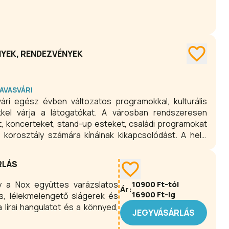
NYEK, RENDEZVÉNYEK
AVASVÁRI
ári egész évben változatos programokkal, kulturális
el várja a látogatókat. A városban rendszeresen
at, koncerteket, stand-up esteket, családi programokat
korosztály számára kínálnak kikapcsolódást. A helyi
asvári Pál Múzeum és a Találkozások Háza, ahol egész
lődőket.
RLÁS
y a Nox együttes varázslatos
10900
Ft-tól
Ár:
16900
Ft-ig
ás, lélekmelengető slágerek és
a lírai hangulatot és a könnyed,
JEGYVÁSÁRLÁS