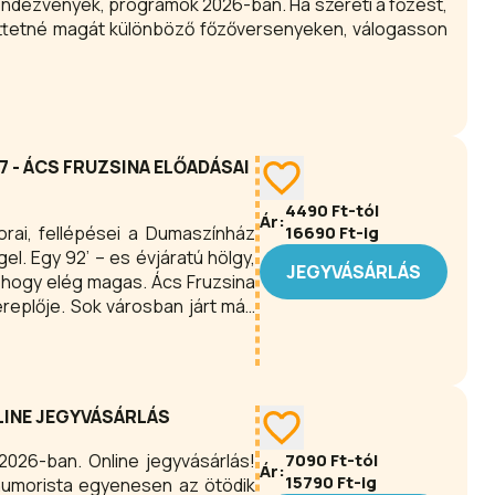
ndezvények, programok 2026-ban. Ha szereti a főzést,
ettetné magát különböző főzőversenyeken, válogasson
7 - ÁCS FRUZSINA ELŐADÁSAI
4490
Ft-tól
Ár:
rai, fellépései a Dumaszínház
16690
Ft-ig
gel. Egy 92’ – es évjáratú hölgy,
JEGYVÁSÁRLÁS
, hogy elég magas. Ács Fruzsina
replője. Sok városban járt már,
r a repülőút rövidebb volt, mint
halkabban.
LINE JEGYVÁSÁRLÁS
026-ban. Online jegyvásárlás!
7090
Ft-tól
Ár:
15790
Ft-ig
humorista egyenesen az ötödik