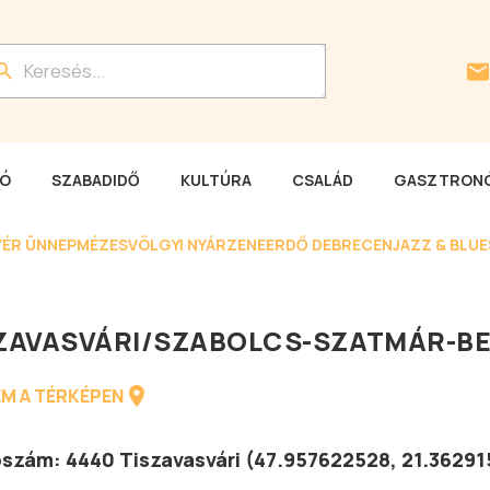
LÓ
SZABADIDŐ
KULTÚRA
CSALÁD
GASZTRONÓ
YÉR ÜNNEP
MÉZESVÖLGYI NYÁR
ZENEERDŐ DEBRECEN
JAZZ & BLU
ZAVASVÁRI
/
SZABOLCS-SZATMÁR-BE
M A TÉRKÉPEN
tószám:
4440
Tiszavasvári
(
47.957622528
,
21.36291