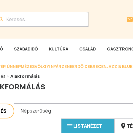
LÓ
SZABADIDŐ
KULTÚRA
CSALÁD
GASZTRONÓ
YÉR ÜNNEP
MÉZESVÖLGYI NYÁR
ZENEERDŐ DEBRECEN
JAZZ & BLU
zés
Alakformálás
AKFORMÁLÁS
Népszerűség
SÉS
LISTANÉZET
TÉ