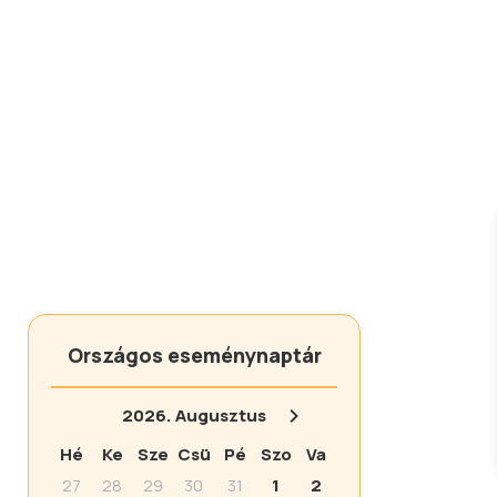
Országos eseménynaptár
2026.
Augusztus
Hé
Ke
Sze
Csü
Pé
Szo
Va
27
28
29
30
31
1
2