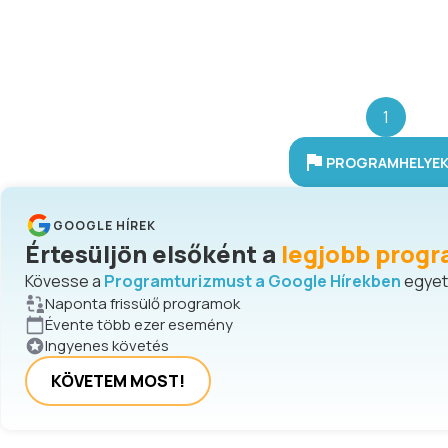
1
PROGRAMHELYEK 
GOOGLE HÍREK
Értesüljön elsőként a
legjobb progr
Kövesse a
Programturizmust a Google Hírekben
egyetl
Naponta frissülő programok
Évente több ezer esemény
Ingyenes követés
KÖVETEM MOST!