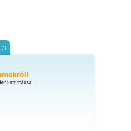
(1)
amokról!
en kattintással!