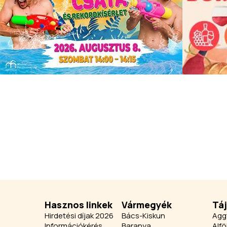
Hasznos linkek
Vármegyék
Tá
Hirdetési díjak 2026
Bács-Kiskun
Agg
Információkérés
Baranya
Alfö