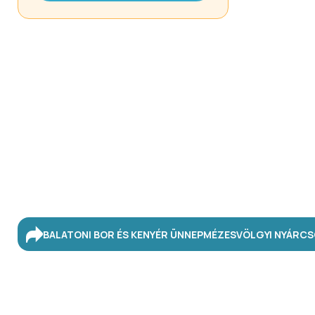
BALATONI BOR ÉS KENYÉR ÜNNEP
MÉZESVÖLGYI NYÁR
CS