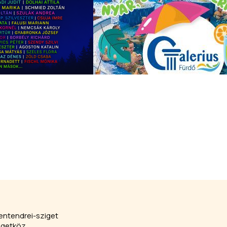
entendrei-sziget
igetköz