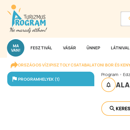
MA
FESZTIVÁL
VÁSÁR
ÜNNEP
LÁTNIVA
VAN!
ORSZÁGOS VÍZIPISZTOLY CSATA
BALATONI BOR ÉS KEN
Program
Ed
PROGRAMHELYEK (1)
AL
KERE