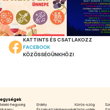
KATTINTS ÉS CSATLAKOZZ
FACEBOOK
KÖZÖSSÉGÜNKHÖZ!
jegységek
teleki-hegység
Erdély
Körös-szög
Sz
ldi-kapu
Északi-középhegység
Körös-vidék
Sz