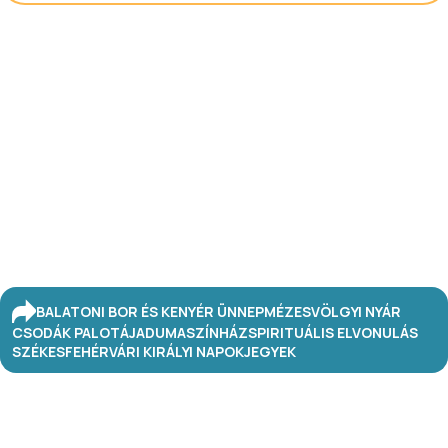
BALATONI BOR ÉS KENYÉR ÜNNEP
MÉZESVÖLGYI NYÁR
CSODÁK PALOTÁJA
DUMASZÍNHÁZ
SPIRITUÁLIS ELVONULÁS
SZÉKESFEHÉRVÁRI KIRÁLYI NAPOK
JEGYEK