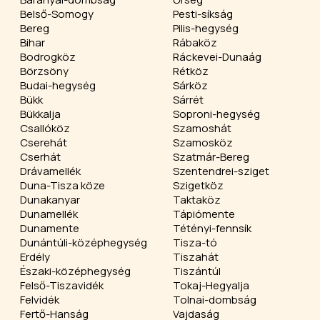
Belső-Somogy
Pesti-síkság
Bereg
Pilis-hegység
Bihar
Rábaköz
Bodrogköz
Ráckevei-Dunaág
Börzsöny
Rétköz
Budai-hegység
Sárköz
Bükk
Sárrét
Bükkalja
Soproni-hegység
Csallóköz
Szamoshát
Cserehát
Szamosköz
Cserhát
Szatmár-Bereg
Drávamellék
Szentendrei-sziget
Duna-Tisza köze
Szigetköz
Dunakanyar
Taktaköz
Dunamellék
Tápiómente
Dunamente
Tétényi-fennsík
Dunántúli-középhegység
Tisza-tó
Erdély
Tiszahát
Északi-középhegység
Tiszántúl
Felső-Tiszavidék
Tokaj-Hegyalja
Felvidék
Tolnai-dombság
Fertő-Hanság
Vajdaság