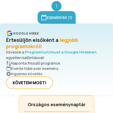
1
ESEMÉNYEK (1)
GOOGLE HÍREK
Értesüljön elsőként a
legjobb
programokról!
Kövesse a
Programturizmust a Google Hírekben
egyetlen kattintással!
Naponta frissülő programok
Évente több ezer esemény
Ingyenes követés
KÖVETEM MOST!
Országos eseménynaptár