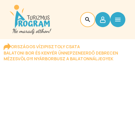
ORSZÁGOS VÍZIPISZTOLY CSATA
BALATONI BOR ÉS KENYÉR ÜNNEP
ZENEERDŐ DEBRECEN
MÉZESVÖLGYI NYÁR
BORBUSZ A BALATONNÁL
JEGYEK