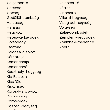
Galgamente
Velencei-tó
Gerecse
Vértes
Göcsej
Viharsarok
Gödöllői-dombság
Villányi-hegység
Hajdúság
Visegrádi-hegység
Hanság
Völgység
Hegyköz
Zalai-dombvidék
Hetés-Kerka-vidék
Zempléni-hegyvidék
Hortobágy
Zsámbéki-medence
Jászság
Zselic
Kalocsai-Sárköz
Kárpátalja
Kemenesalja
Kemeneshát
Keszthelyi-hegység
Kis-Balaton
Kisalföld
Kiskunság
Körös-Maros-köz
Körös-szög
Körös-vidék
Kőszegi-hegység