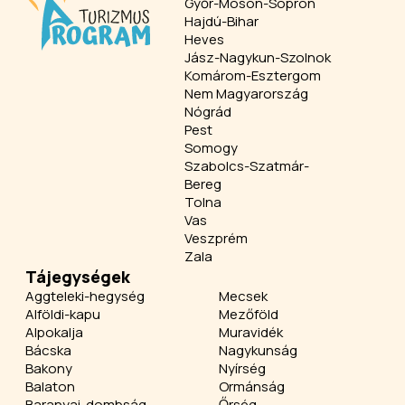
Győr-Moson-Sopron
Hajdú-Bihar
Heves
Jász-Nagykun-Szolnok
Komárom-Esztergom
Nem Magyarország
Nógrád
Pest
Somogy
Szabolcs-Szatmár-
Bereg
Tolna
Vas
Veszprém
Zala
Tájegységek
Aggteleki-hegység
Mecsek
Alföldi-kapu
Mezőföld
Alpokalja
Muravidék
Bácska
Nagykunság
Bakony
Nyírség
Balaton
Ormánság
Baranyai-dombság
Őrség