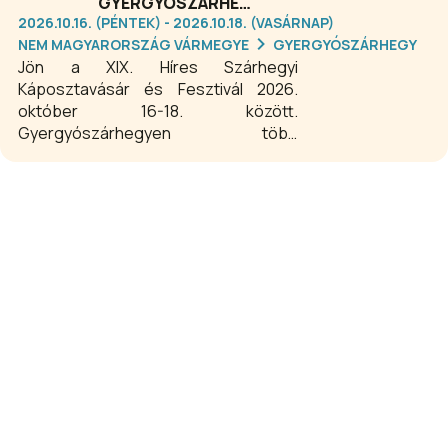
GYERGYÓSZÁRHEGY
2026.10.16. (PÉNTEK) - 2026.10.18. (VASÁRNAP)
NEM MAGYARORSZÁG VÁRMEGYE
GYERGYÓSZÁRHEGY
Jön a XIX. Híres Szárhegyi
Káposztavásár és Fesztivál 2026.
október 16-18. között.
Gyergyószárhegyen több
évszázados hagyománya van a
káposztatermesztésnek és az ehhez
kötődő káposztavágási
ünnepségnek, amelyet évekkel
ezelőtt helyi kezdeményezésre újra-
elevenítettek, és több napot kitöltő
rendezvénysorozatot szerveztek
köré.