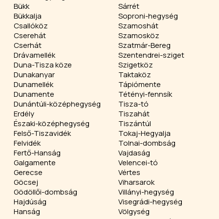
Bükk
Sárrét
Bükkalja
Soproni-hegység
Csallóköz
Szamoshát
Cserehát
Szamosköz
Cserhát
Szatmár-Bereg
Drávamellék
Szentendrei-sziget
Duna-Tisza köze
Szigetköz
Dunakanyar
Taktaköz
Dunamellék
Tápiómente
Dunamente
Tétényi-fennsík
Dunántúli-középhegység
Tisza-tó
Erdély
Tiszahát
Északi-középhegység
Tiszántúl
Felső-Tiszavidék
Tokaj-Hegyalja
Felvidék
Tolnai-dombság
Fertő-Hanság
Vajdaság
Galgamente
Velencei-tó
Gerecse
Vértes
Göcsej
Viharsarok
Gödöllői-dombság
Villányi-hegység
Hajdúság
Visegrádi-hegység
Hanság
Völgység