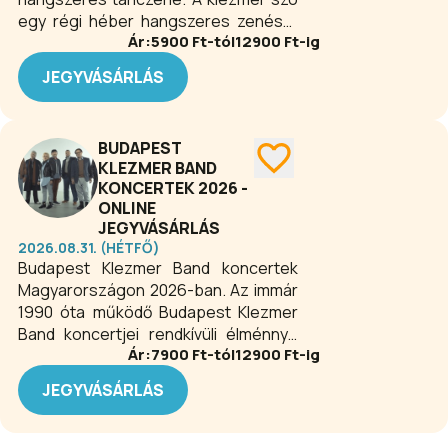
egy régi héber hangszeres zenészt
Ár:
5900
Ft-tól
12900
Ft-ig
jelentő kifejezésből ered, és főként a
kelet-európai zsidó kultúra népzenei
JEGYVÁSÁRLÁS
együtteseire vonatkozik. E zenéről
való ismereteink legfőbb forrása
Moses Borowski 1938-ban a
BUDAPEST
Szovjetunióban megjelent műve, a
KLEZMER BAND
Zsidó hangszeres népzene, továbbá
KONCERTEK 2026 -
az irodalom és idős zenészek szóbeli
ONLINE
közlései, interjúk.
JEGYVÁSÁRLÁS
2026.08.31. (HÉTFŐ)
Budapest Klezmer Band koncertek
Magyarországon 2026-ban. Az immár
1990 óta működő Budapest Klezmer
Band koncertjei rendkívüli élménnyé
Ár:
7900
Ft-tól
12900
Ft-ig
teszik a tradicionális zsidó zenét. Egy
Budapest Klezmer Band koncert
JEGYVÁSÁRLÁS
elmaradhatatlan elemei a zenei
átiratok, amelyeket az együttes
alapítója és vezetője komponál.