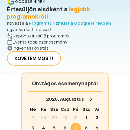
GOOGLE HÍREK
Értesüljön elsőként a
legjobb
programokról!
Kövesse a
Programturizmust a Google Hírekben
egyetlen kattintással!
Naponta frissülő programok
Évente több ezer esemény
Ingyenes követés
KÖVETEM MOST!
Országos eseménynaptár
2026.
Augusztus
Hé
Ke
Sze
Csü
Pé
Szo
Va
27
28
29
30
31
1
2
3
4
5
6
7
8
9