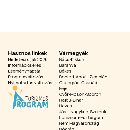
Hasznos linkek
Vármegyék
Hirdetési díjak 2026
Bács-Kiskun
Információkérés
Baranya
Eseménynaptár
Békés
Programváltozás
Borsod-Abaúj-Zemplén
Nyitvatartás változás
Csongrád-Csanád
Fejér
Győr-Moson-Sopron
Hajdú-Bihar
Heves
Jász-Nagykun-Szolnok
Komárom-Esztergom
Nem Magyarország
Nógrád