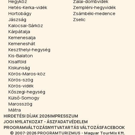
Hegyköz
Zalai-dombvidék
Hetés-Kerka-vidék
Zempléni-hegyvidék
Hortobágy
Zsámbéki-medence
Jászság
Zselic
Kalocsai-Sárköz
Kárpátalja
Kemenesalja
Kemeneshát
Keszthelyi-hegység
Kis-Balaton
Kisalföld
Kiskunság
Körös-Maros-köz
Körös-szög
Körös-vidék
Kőszegi-hegység
Külső-Somogy
Marosszög
Mátra
HIRDETÉSI DÍJAK 2026
IMPRESSZUM
JOGI NYILATKOZAT - ÁSZF
ADATVÉDELEM
PROGRAMVÁLTOZÁS
NYITVATARTÁS VÁLTOZÁS
FACEBOOK
© 2007-2026 PROGRAMTURIZMUS - Magyar TourMix Kft.