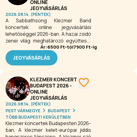
ONLINE
JEGYVÁSÁRLÁS
2026.08.14. (PÉNTEK)
A Sabbathsong Klezmer Band
koncertek online jegyvásárlási
lehetőséggel 2026-ban. A hazai zsidó
zenei világ meghatározó együttese.
Ár:
6500
Ft-tól
7900
Ft-ig
Színtiszta örömzenét játszanak, a
fellépések alkalmával a néző
JEGYVÁSÁRLÁS
részesévé válhat a koncertnek.
énekelhet, táncolhat.
KLEZMER KONCERT
BUDAPEST 2026 -
ONLINE
JEGYVÁSÁRLÁS
2026.08.14. (PÉNTEK)
PEST VÁRMEGYE
BUDAPEST
TÖBB BUDAPESTI KERÜLETBEN
Klezmer koncertek Budapesten 2026-
ban, A klezmer kelet-európai jiddis
hangszeres tánczene. A klezmer szó