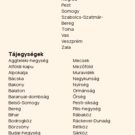
Pest
Somogy
Szabolcs-Szatmár-
Bereg
Tolna
Vas
Veszprém
Zala
Tájegységek
Aggteleki-hegység
Mecsek
Alföldi-kapu
Mezőföld
Alpokalja
Muravidék
Bácska
Nagykunság
Bakony
Nyírség
Balaton
Ormánság
Baranyai-dombság
Őrség
Belső-Somogy
Pesti-síkság
Bereg
Pilis-hegység
Bihar
Rábaköz
Bodrogköz
Ráckevei-Dunaág
Börzsöny
Rétköz
Budai-hegység
Sárköz