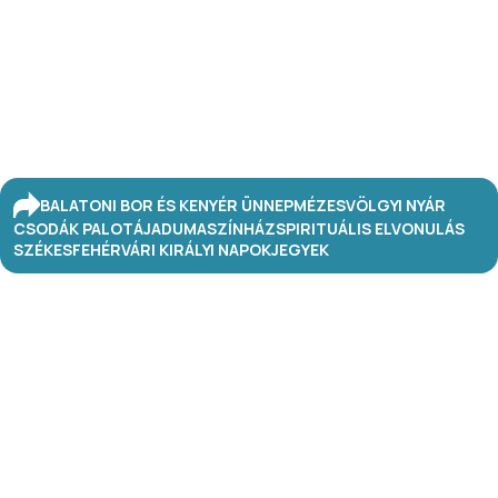
BALATONI BOR ÉS KENYÉR ÜNNEP
MÉZESVÖLGYI NYÁR
CSODÁK PALOTÁJA
DUMASZÍNHÁZ
SPIRITUÁLIS ELVONULÁS
SZÉKESFEHÉRVÁRI KIRÁLYI NAPOK
JEGYEK