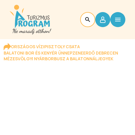
ORSZÁGOS VÍZIPISZTOLY CSATA
BALATONI BOR ÉS KENYÉR ÜNNEP
ZENEERDŐ DEBRECEN
MÉZESVÖLGYI NYÁR
BORBUSZ A BALATONNÁL
JEGYEK