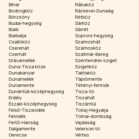
Bihar
Rábaköz
Bodrogköz
Ráckevei-Dunaág
Börzsöny
Rétköz
Budai-hegység
Sárköz
Bükk
Sárrét
Bükkalja
Soproni-hegység
Csallóköz
Szamoshát
Cserehát
Szamosköz
Cserhát
Szatmár-Bereg
Drávamellék
Szentendrei-sziget
Duna-Tisza köze
Szigetköz
Dunakanyar
Taktaköz
Dunamellék
Tápiómente
Dunamente
Tétényi-fennsík
Dunántúli-középhegység
Tisza-tó
Erdély
Tiszahát
Északi-középhegység
Tiszántúl
Felső-Tiszavidék
Tokaj-Hegyalja
Felvidék
Tolnai-dombság
Fertő-Hanság
Vajdaság
Galgamente
Velencei-tó
Gerecse
Vértes