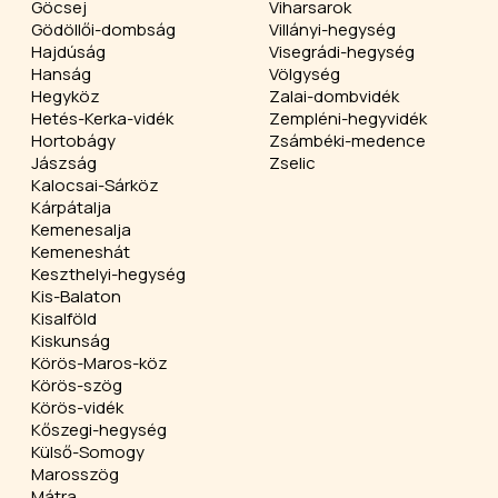
Göcsej
Viharsarok
Gödöllői-dombság
Villányi-hegység
Hajdúság
Visegrádi-hegység
Hanság
Völgység
Hegyköz
Zalai-dombvidék
Hetés-Kerka-vidék
Zempléni-hegyvidék
Hortobágy
Zsámbéki-medence
Jászság
Zselic
Kalocsai-Sárköz
Kárpátalja
Kemenesalja
Kemeneshát
Keszthelyi-hegység
Kis-Balaton
Kisalföld
Kiskunság
Körös-Maros-köz
Körös-szög
Körös-vidék
Kőszegi-hegység
Külső-Somogy
Marosszög
Mátra