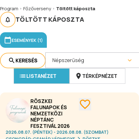
Program
Főzőverseny
Töltött káposzta
TÖLTÖTT KÁPOSZTA
ESEMÉNYEK (1)
Népszerűség
KERESÉS
LISTANÉZET
TÉRKÉPNÉZET
RÖSZKEI
FALUNAPOK ÉS
NEMZETKÖZI
NÉPTÁNC
FESZTIVÁL 2026
2026.08.07. (PÉNTEK) - 2026.08.08. (SZOMBAT)
CSONGRÁD-CSANÁD VÁRMEGYE
RÖSZKE