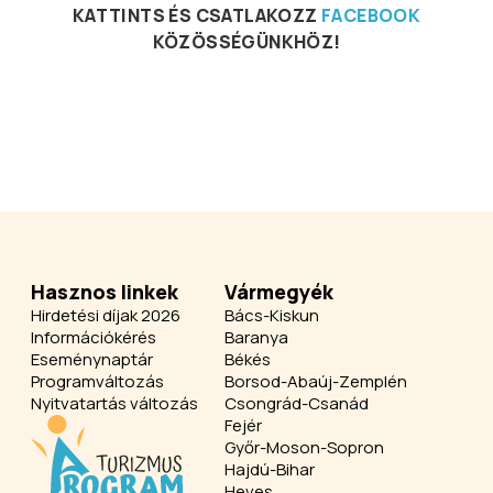
KATTINTS ÉS CSATLAKOZZ
FACEBOOK
KÖZÖSSÉGÜNKHÖZ!
Hasznos linkek
Vármegyék
Hirdetési díjak 2026
Bács-Kiskun
Információkérés
Baranya
Eseménynaptár
Békés
Programváltozás
Borsod-Abaúj-Zemplén
Nyitvatartás változás
Csongrád-Csanád
Fejér
Győr-Moson-Sopron
Hajdú-Bihar
Heves