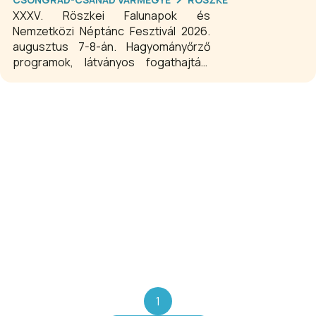
XXXV. Röszkei Falunapok és
Nemzetközi Néptánc Fesztivál 2026.
augusztus 7-8-án. Hagyományőrző
programok, látványos fogathajtás,
gasztronómiai élmények, élő
koncertek és egész napos családi
szórakozás várja az érdeklődőket. A
rendezvény ingyenes!
1