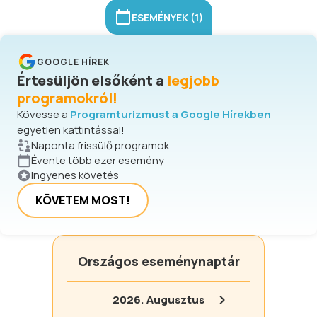
ESEMÉNYEK (1)
GOOGLE HÍREK
Értesüljön elsőként a
legjobb
programokról!
Kövesse a
Programturizmust a Google Hírekben
egyetlen kattintással!
Naponta frissülő programok
Évente több ezer esemény
Ingyenes követés
KÖVETEM MOST!
Országos eseménynaptár
2026.
Augusztus