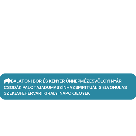
BALATONI BOR ÉS KENYÉR ÜNNEP
MÉZESVÖLGYI NYÁR
CSODÁK PALOTÁJA
DUMASZÍNHÁZ
SPIRITUÁLIS ELVONULÁS
SZÉKESFEHÉRVÁRI KIRÁLYI NAPOK
JEGYEK