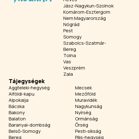
Jász-Nagykun-Szolnok
Komárom-Esztergom
Nem Magyarország
Nógrád
Pest
Somogy
Szabolcs-Szatmár-
Bereg
Tolna
Vas
Veszprém
Zala
Tájegységek
Aggteleki-hegység
Mecsek
Alföldi-kapu
Mezőföld
Alpokalja
Muravidék
Bácska
Nagykunság
Bakony
Nyírség
Balaton
Ormánság
Baranyai-dombság
Őrség
Belső-Somogy
Pesti-síkság
Bereg
Pilis-hegység