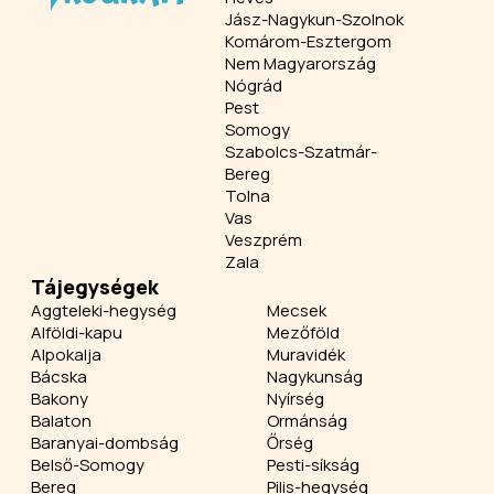
Jász-Nagykun-Szolnok
Komárom-Esztergom
Nem Magyarország
Nógrád
Pest
Somogy
Szabolcs-Szatmár-
Bereg
Tolna
Vas
Veszprém
Zala
Tájegységek
Aggteleki-hegység
Mecsek
Alföldi-kapu
Mezőföld
Alpokalja
Muravidék
Bácska
Nagykunság
Bakony
Nyírség
Balaton
Ormánság
Baranyai-dombság
Őrség
Belső-Somogy
Pesti-síkság
Bereg
Pilis-hegység