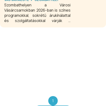
Szombathelyen a Városi
Vásárcsarnokban 2026-ban is színes
programokkal, sokrétű árukínálattal
és szolgáltatásokkal várják a
látogatókat. Tematikus programok,
helyi termelők változatos portékái,
közösségi vásárok, könyvvásár,
virágvásár, piaci kavalkád, hangulatos
vásárok, cserenapok, élmények,
értékes, jó hangulatú piaci időtöltés
várja az érdeklődőket Szombathelyen.
1