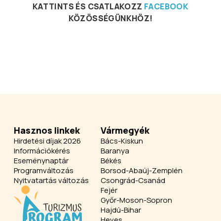
KATTINTS ÉS CSATLAKOZZ
FACEBOOK
KÖZÖSSÉGÜNKHÖZ!
Hasznos linkek
Vármegyék
Hirdetési díjak 2026
Bács-Kiskun
Információkérés
Baranya
Eseménynaptár
Békés
Programváltozás
Borsod-Abaúj-Zemplén
Nyitvatartás változás
Csongrád-Csanád
Fejér
Győr-Moson-Sopron
Hajdú-Bihar
Heves