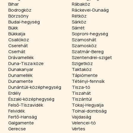
Bihar
Rábaköz
Bodrogköz
Ráckevei-Dunaág
Börzsöny
Rétköz
Budai-hegység
Sárköz
Bükk
Sárrét
Bükkalja
Soproni-hegység
Csallóköz
Szamoshát
Cserehát
Szamosköz
Cserhát
Szatmár-Bereg
Drávamellék
Szentendrei-sziget
Duna-Tisza köze
Szigetköz
Dunakanyar
Taktaköz
Dunamellék
Tápiómente
Dunamente
Tétényi-fennsík
Dunántúli-középhegység
Tisza-tó
Erdély
Tiszahát
Északi-középhegység
Tiszántúl
Felső-Tiszavidék
Tokaj-Hegyalja
Felvidék
Tolnai-dombság
Fertő-Hanság
Vajdaság
Galgamente
Velencei-tó
Gerecse
Vértes