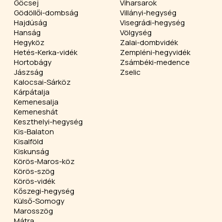
Göcsej
Viharsarok
Gödöllői-dombság
Villányi-hegység
Hajdúság
Visegrádi-hegység
Hanság
Völgység
Hegyköz
Zalai-dombvidék
Hetés-Kerka-vidék
Zempléni-hegyvidék
Hortobágy
Zsámbéki-medence
Jászság
Zselic
Kalocsai-Sárköz
Kárpátalja
Kemenesalja
Kemeneshát
Keszthelyi-hegység
Kis-Balaton
Kisalföld
Kiskunság
Körös-Maros-köz
Körös-szög
Körös-vidék
Kőszegi-hegység
Külső-Somogy
Marosszög
Mátra