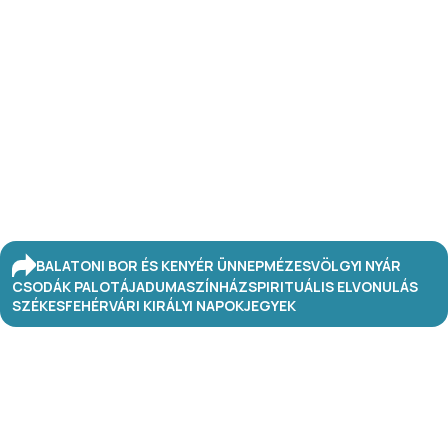
BALATONI BOR ÉS KENYÉR ÜNNEP
MÉZESVÖLGYI NYÁR
CSODÁK PALOTÁJA
DUMASZÍNHÁZ
SPIRITUÁLIS ELVONULÁS
SZÉKESFEHÉRVÁRI KIRÁLYI NAPOK
JEGYEK