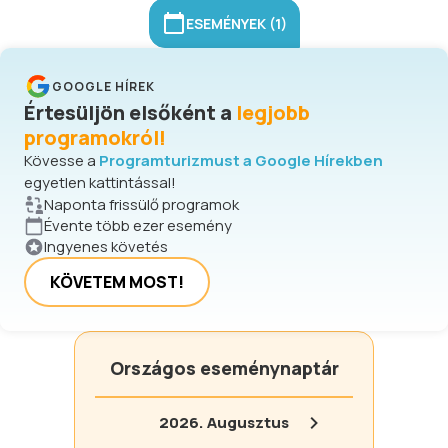
ESEMÉNYEK (1)
GOOGLE HÍREK
Értesüljön elsőként a
legjobb
programokról!
Kövesse a
Programturizmust a Google Hírekben
egyetlen kattintással!
Naponta frissülő programok
Évente több ezer esemény
Ingyenes követés
KÖVETEM MOST!
Országos eseménynaptár
2026.
Augusztus