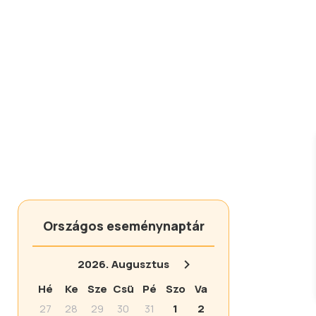
Országos eseménynaptár
2026.
Augusztus
Hé
Ke
Sze
Csü
Pé
Szo
Va
27
28
29
30
31
1
2