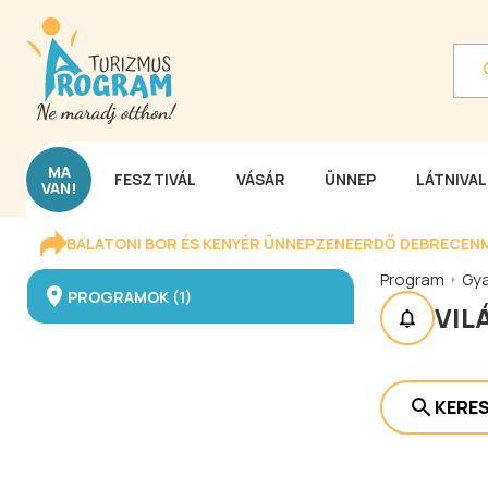
MA
FESZTIVÁL
VÁSÁR
ÜNNEP
LÁTNIVA
VAN!
BALATONI BOR ÉS KENYÉR ÜNNEP
ZENEERDŐ DEBRECEN
Program
Gya
PROGRAMOK (1)
VIL
KERE