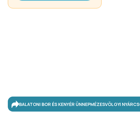
BALATONI BOR ÉS KENYÉR ÜNNEP
MÉZESVÖLGYI NYÁR
CS