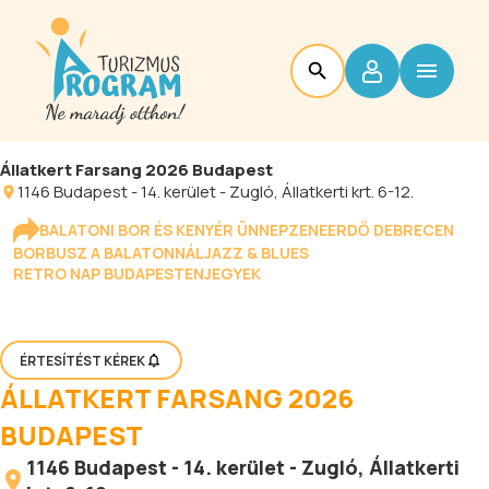
Állatkert Farsang 2026 Budapest
1146
Budapest
-
14. kerület - Zugló
, Állatkerti krt. 6-12.
BALATONI BOR ÉS KENYÉR ÜNNEP
ZENEERDŐ DEBRECEN
BORBUSZ A BALATONNÁL
JAZZ & BLUES
RETRO NAP BUDAPESTEN
JEGYEK
ÉRTESÍTÉST KÉREK
ÁLLATKERT FARSANG 2026
BUDAPEST
1146
Budapest
-
14. kerület - Zugló
, Állatkerti