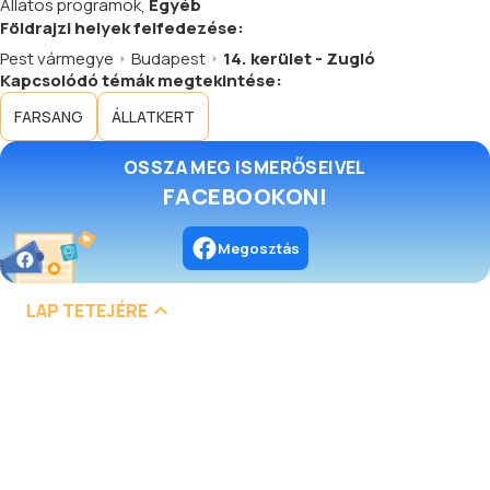
Állatos programok
,
Egyéb
Földrajzi helyek felfedezése:
Pest vármegye
Budapest
14. kerület - Zugló
Kapcsolódó témák megtekintése:
FARSANG
ÁLLATKERT
OSSZA MEG ISMERŐSEIVEL
FACEBOOKON!
Megosztás
LAP TETEJÉRE