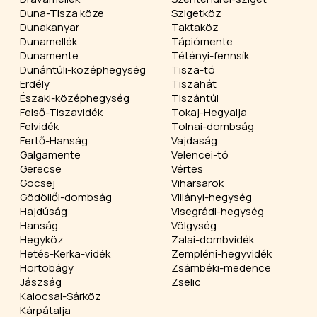
Duna-Tisza köze
Szigetköz
Dunakanyar
Taktaköz
Dunamellék
Tápiómente
Dunamente
Tétényi-fennsík
Dunántúli-középhegység
Tisza-tó
Erdély
Tiszahát
Északi-középhegység
Tiszántúl
Felső-Tiszavidék
Tokaj-Hegyalja
Felvidék
Tolnai-dombság
Fertő-Hanság
Vajdaság
Galgamente
Velencei-tó
Gerecse
Vértes
Göcsej
Viharsarok
Gödöllői-dombság
Villányi-hegység
Hajdúság
Visegrádi-hegység
Hanság
Völgység
Hegyköz
Zalai-dombvidék
Hetés-Kerka-vidék
Zempléni-hegyvidék
Hortobágy
Zsámbéki-medence
Jászság
Zselic
Kalocsai-Sárköz
Kárpátalja