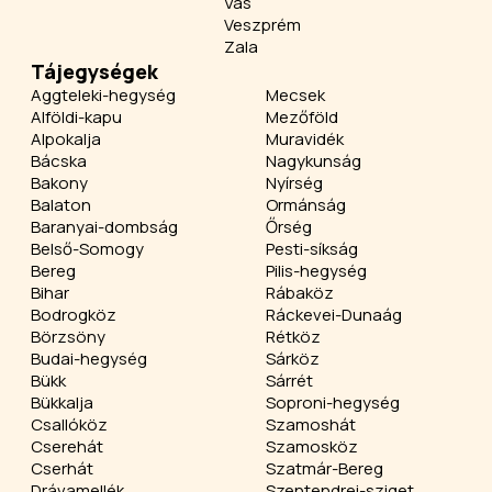
Vas
Veszprém
Zala
Tájegységek
Aggteleki-hegység
Mecsek
Alföldi-kapu
Mezőföld
Alpokalja
Muravidék
Bácska
Nagykunság
Bakony
Nyírség
Balaton
Ormánság
Baranyai-dombság
Őrség
Belső-Somogy
Pesti-síkság
Bereg
Pilis-hegység
Bihar
Rábaköz
Bodrogköz
Ráckevei-Dunaág
Börzsöny
Rétköz
Budai-hegység
Sárköz
Bükk
Sárrét
Bükkalja
Soproni-hegység
Csallóköz
Szamoshát
Cserehát
Szamosköz
Cserhát
Szatmár-Bereg
Drávamellék
Szentendrei-sziget