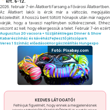
krt. 6-12.
2026. február 7-én Állatkerti Farsang a Fővárosi Állatkertben.
Az Állatkert lakói is érzik már a változás, megújulás
közeledtét. A hosszú bent töltött hónapok után már nagyon
várják, hogy a tavaszi napfényben sütkérezzenek. Ehhez
viszont az kell, hogy elkergessük a telet. Február 7-én ezért
Augusztus 20 vacsora + tűzijáték
Vegas Dinner & Show
farsangi mulatsága invitálják a látogatókat.
Kabarészínház és kávéház
Fejlesztő játszópark
Veres 1 Színház előadások
Horgászkiállítás Hungexpo
Fotó: Pixabay.com
KEDVES LÁTOGATÓ!
Felhívjuk figyelmét, hogy ennek a megjelenésnek