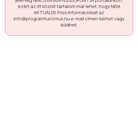
jelenleg
NINCS ÉRVÉNYES IDŐPONTJA
portálunkon,
ezért az itt közölt tartalom már lehet, hogy
NEM
AKTUÁLIS!
Friss információkat az
info@programturizmus.hu
e-mail címen kérhet vagy
küldhet.