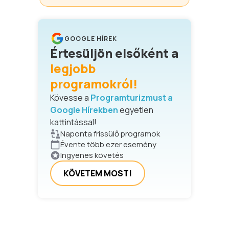
GOOGLE HÍREK
Értesüljön elsőként a
legjobb
programokról!
Kövesse a
Programturizmust a
Google Hírekben
egyetlen
kattintással!
Naponta frissülő programok
Évente több ezer esemény
Ingyenes követés
KÖVETEM MOST!