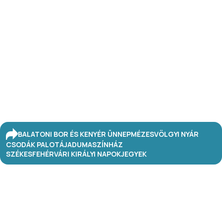
BALATONI BOR ÉS KENYÉR ÜNNEP
MÉZESVÖLGYI NYÁR
CSODÁK PALOTÁJA
DUMASZÍNHÁZ
SZÉKESFEHÉRVÁRI KIRÁLYI NAPOK
JEGYEK