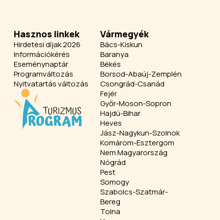
Hasznos linkek
Vármegyék
Hirdetési díjak 2026
Bács-Kiskun
Információkérés
Baranya
Eseménynaptár
Békés
Programváltozás
Borsod-Abaúj-Zemplén
Nyitvatartás változás
Csongrád-Csanád
Fejér
Győr-Moson-Sopron
Hajdú-Bihar
Heves
Jász-Nagykun-Szolnok
Komárom-Esztergom
Nem Magyarország
Nógrád
Pest
Somogy
Szabolcs-Szatmár-
Bereg
Tolna