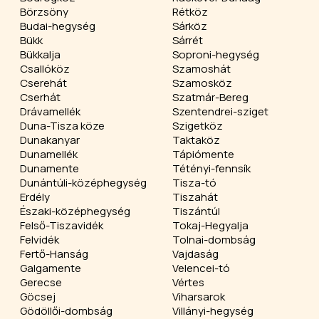
Börzsöny
Rétköz
Budai-hegység
Sárköz
Bükk
Sárrét
Bükkalja
Soproni-hegység
Csallóköz
Szamoshát
Cserehát
Szamosköz
Cserhát
Szatmár-Bereg
Drávamellék
Szentendrei-sziget
Duna-Tisza köze
Szigetköz
Dunakanyar
Taktaköz
Dunamellék
Tápiómente
Dunamente
Tétényi-fennsík
Dunántúli-középhegység
Tisza-tó
Erdély
Tiszahát
Északi-középhegység
Tiszántúl
Felső-Tiszavidék
Tokaj-Hegyalja
Felvidék
Tolnai-dombság
Fertő-Hanság
Vajdaság
Galgamente
Velencei-tó
Gerecse
Vértes
Göcsej
Viharsarok
Gödöllői-dombság
Villányi-hegység