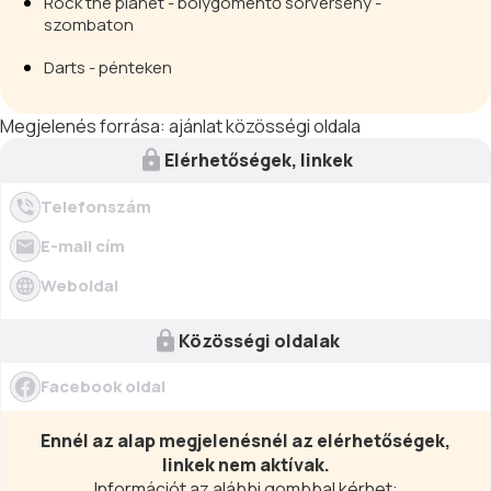
Rock the planet - bolygómentő sorverseny -
szombaton
Darts - pénteken
Megjelenés forrása:
ajánlat közösségi oldala
Elérhetőségek, linkek
Telefonszám
E-mail cím
Weboldal
Közösségi oldalak
Facebook oldal
Ennél az alap megjelenésnél az elérhetőségek,
linkek nem aktívak.
Információt az alábbi gombbal kérhet: