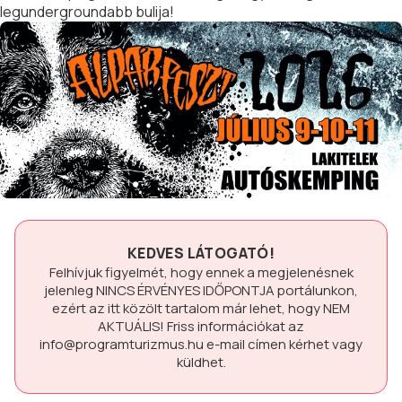
legundergroundabb bulija!
KEDVES LÁTOGATÓ!
Felhívjuk figyelmét, hogy ennek a megjelenésnek
jelenleg
NINCS ÉRVÉNYES IDŐPONTJA
portálunkon,
ezért az itt közölt tartalom már lehet, hogy
NEM
AKTUÁLIS!
Friss információkat az
info@programturizmus.hu
e-mail címen kérhet vagy
küldhet.