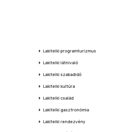
Lakitelki
programturizmus
Lakitelki
látnivaló
Lakitelki
szabadidő
Lakitelki
kultúra
Lakitelki
család
Lakitelki
gasztronómia
Lakitelki
rendezvény