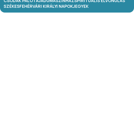
CSODÁK PALOTÁJA
DUMASZÍNHÁZ
SPIRITUÁLIS ELVONULÁS
SZÉKESFEHÉRVÁRI KIRÁLYI NAPOK
JEGYEK