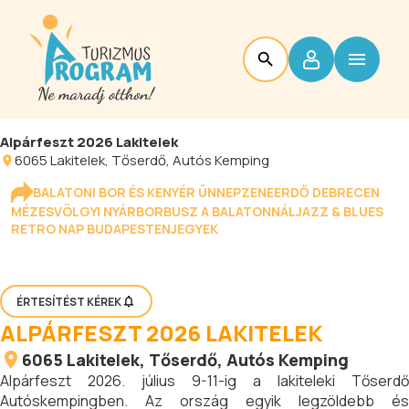
Alpárfeszt 2026 Lakitelek
6065
Lakitelek
, Tőserdő, Autós Kemping
BALATONI BOR ÉS KENYÉR ÜNNEP
ZENEERDŐ DEBRECEN
MÉZESVÖLGYI NYÁR
BORBUSZ A BALATONNÁL
JAZZ & BLUES
RETRO NAP BUDAPESTEN
JEGYEK
ÉRTESÍTÉST KÉREK
ALPÁRFESZT 2026 LAKITELEK
6065
Lakitelek
, Tőserdő, Autós Kemping
Alpárfeszt 2026. július 9-11-ig a lakiteleki Tőserdő
Autóskempingben. Az ország egyik legzöldebb és