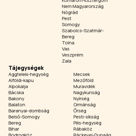
Komárom-Esztergom
Nem Magyarország
Nógrád
Pest
Somogy
Szabolcs-Szatmár-
Bereg
Tolna
Vas
Veszprém
Zala
Tájegységek
Aggteleki-hegység
Mecsek
Alföldi-kapu
Mezőföld
Alpokalja
Muravidék
Bácska
Nagykunság
Bakony
Nyírség
Balaton
Ormánság
Baranyai-dombság
Őrség
Belső-Somogy
Pesti-síkság
Bereg
Pilis-hegység
Bihar
Rábaköz
Bodrogköz
Ráckevei-Dunaág