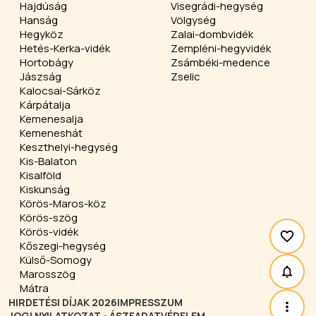
Hajdúság
Visegrádi-hegység
Hanság
Völgység
Hegyköz
Zalai-dombvidék
Hetés-Kerka-vidék
Zempléni-hegyvidék
Hortobágy
Zsámbéki-medence
Jászság
Zselic
Kalocsai-Sárköz
Kárpátalja
Kemenesalja
Kemeneshát
Keszthelyi-hegység
Kis-Balaton
Kisalföld
Kiskunság
Körös-Maros-köz
Körös-szög
Körös-vidék
Kőszegi-hegység
Külső-Somogy
Marosszög
Mátra
HIRDETÉSI DÍJAK 2026
IMPRESSZUM
JOGI NYILATKOZAT - ÁSZF
ADATVÉDELEM