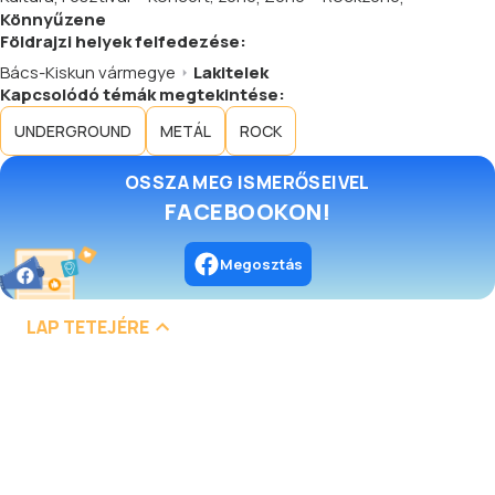
Könnyűzene
Földrajzi helyek felfedezése:
Bács-Kiskun vármegye
Lakitelek
Kapcsolódó témák megtekintése:
UNDERGROUND
METÁL
ROCK
OSSZA MEG ISMERŐSEIVEL
FACEBOOKON!
Megosztás
LAP TETEJÉRE