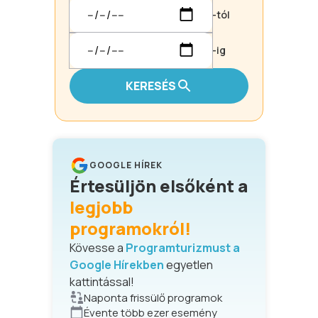
-tól
-ig
KERESÉS
GOOGLE HÍREK
Értesüljön elsőként a
legjobb
programokról!
Kövesse a
Programturizmust a
Google Hírekben
egyetlen
kattintással!
Naponta frissülő programok
Évente több ezer esemény