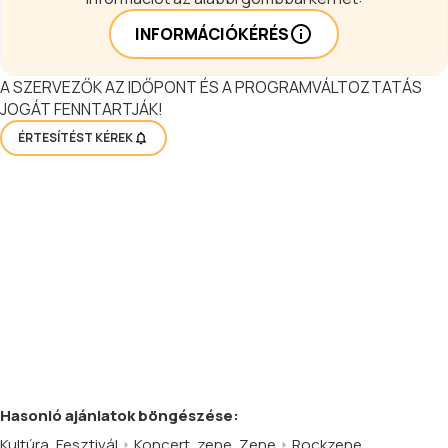
INFORMÁCIÓKÉRÉS
A SZERVEZŐK AZ IDŐPONT ÉS A PROGRAMVÁLTOZTATÁS
JOGÁT FENNTARTJÁK!
ÉRTESÍTÉST KÉREK
Hasonló
ajánlatok
böngészése:
Kultúra
,
Fesztivál
Koncert, zene
,
Zene
Rockzene
,