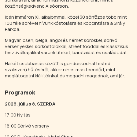
közönségkedvenc Alsóörsön.
Idén immáron XII. alkalommal, közel 30 sörfőzde több mint
100 féle sörével hívunk kóstolásra és koccintásra a Sirály
Parkba.
Magyar, cseh, belga, angol és német sörökkel, sörivó
versenyekkel, sörkóstolókkal, street fooddal és klasszikus
fesztiválkajákkal várunk titeket, barátaidat és családodat.
Ha két csobbanás között is gondoskodnál tested
szakszerű hűtéséről, akkor nincs más teendőd, mint
meglátogatni kiállítóinkat és megadni magadnak, ami jár.
Programok
2026. július 8. SZERDA
17:00 Nyitás
18:00 Sörivó verseny
19:00 DJ Keszthely - Metal Show