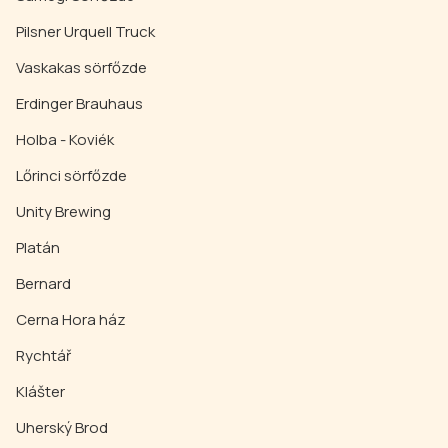
Pilsner Urquell Truck
Vaskakas sörfőzde
Erdinger Brauhaus
Holba - Koviék
Lőrinci sörfőzde
Unity Brewing
Platán
Bernard
Cerna Hora ház
Rychtář
Klášter
Uherský Brod