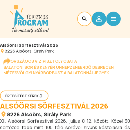
Alsóörsi Sörfesztivál 2026
8226
Alsóörs
, Sirály Park
ORSZÁGOS VÍZIPISZTOLY CSATA
BALATONI BOR ÉS KENYÉR ÜNNEP
ZENEERDŐ DEBRECEN
MÉZESVÖLGYI NYÁR
BORBUSZ A BALATONNÁL
JEGYEK
ÉRTESÍTÉST KÉREK
ALSÓÖRSI SÖRFESZTIVÁL 2026
8226
Alsóörs
, Sirály Park
XII. Alsóörsi Sörfesztivál 2026. július 8-12. között. Közel 30
sörfőzde több mint 100 féle sörével hívunk kóstolásra és