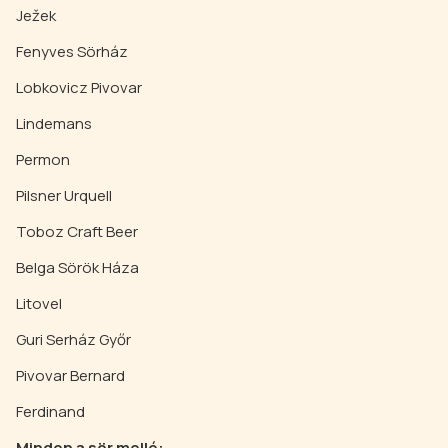
Ježek
Fenyves Sörház
Lobkovicz Pivovar
Lindemans
Permon
Pilsner Urquell
Toboz Craft Beer
Belga Sörök Háza
Litovel
Guri Serház Győr
Pivovar Bernard
Ferdinand
Minden a sör mellé: