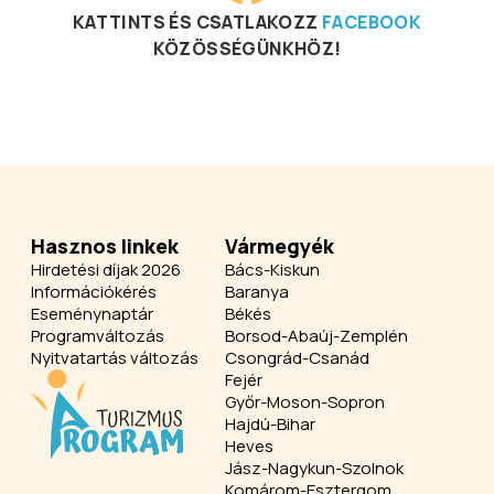
KATTINTS ÉS CSATLAKOZZ
FACEBOOK
KÖZÖSSÉGÜNKHÖZ!
Hasznos linkek
Vármegyék
Hirdetési díjak 2026
Bács-Kiskun
Információkérés
Baranya
Eseménynaptár
Békés
Programváltozás
Borsod-Abaúj-Zemplén
Nyitvatartás változás
Csongrád-Csanád
Fejér
Győr-Moson-Sopron
Hajdú-Bihar
Heves
Jász-Nagykun-Szolnok
Komárom-Esztergom