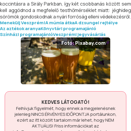
koccintásra a Sirály Parkban, így két csobbanás között sem
kell aggódnod a megfelelő testhőmérséklet miatt: jéghideg
sörömök gondoskodnak a nyári forróság elleni védekezésről.
Menekülj Veszprém!
A múmia átka
A dzsungel rejtélye
Az aztékok aranya
Könyvtári programajánló
Színházi programajánló
Veszprémi jegyvásárlás
Fotó: Pixabay.com
KEDVES LÁTOGATÓ!
Felhívjuk figyelmét, hogy ennek a megjelenésnek
jelenleg
NINCS ÉRVÉNYES IDŐPONTJA
portálunkon,
ezért az itt közölt tartalom már lehet, hogy
NEM
AKTUÁLIS!
Friss információkat az