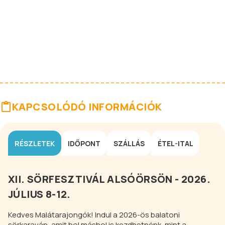
KAPCSOLÓDÓ INFORMÁCIÓK
RÉSZLETEK
IDŐPONT
SZÁLLÁS
ÉTEL-ITAL
XII. SÖRFESZTIVÁL ALSÓÖRSÖN - 2026.
JÚLIUS 8-12.
Kedves Malátarajongók! Indul a 2026-ös balatoni
sörkaraván, amit hol máshol is kezdhetnénk, mint a