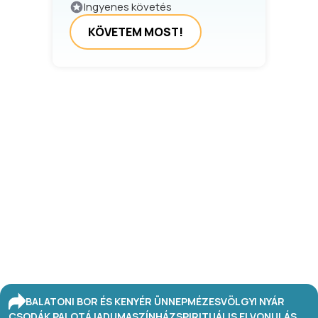
Ingyenes követés
KÖVETEM MOST!
BALATONI BOR ÉS KENYÉR ÜNNEP
MÉZESVÖLGYI NYÁR
CSODÁK PALOTÁJA
DUMASZÍNHÁZ
SPIRITUÁLIS ELVONULÁS