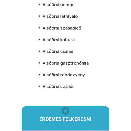
Alsóörsi
ünnep
Alsóörsi
látnivaló
Alsóörsi
szabadidő
Alsóörsi
kultúra
Alsóörsi
család
Alsóörsi
gasztronómia
Alsóörsi
rendezvény
Alsóörsi
szállás
ÉRDEMES FELKERESNI