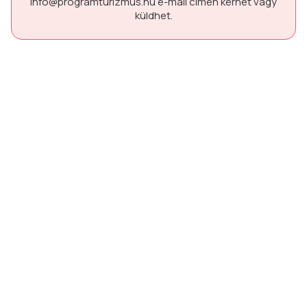
info@programturizmus.hu
e-mail címen kérhet vagy
küldhet.