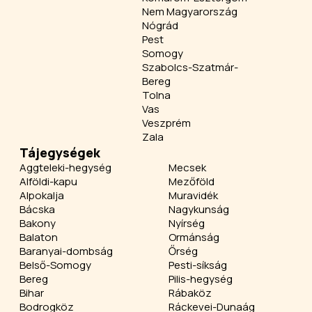
Nem Magyarország
Nógrád
Pest
Somogy
Szabolcs-Szatmár-
Bereg
Tolna
Vas
Veszprém
Zala
Tájegységek
Aggteleki-hegység
Mecsek
Alföldi-kapu
Mezőföld
Alpokalja
Muravidék
Bácska
Nagykunság
Bakony
Nyírség
Balaton
Ormánság
Baranyai-dombság
Őrség
Belső-Somogy
Pesti-síkság
Bereg
Pilis-hegység
Bihar
Rábaköz
Bodrogköz
Ráckevei-Dunaág