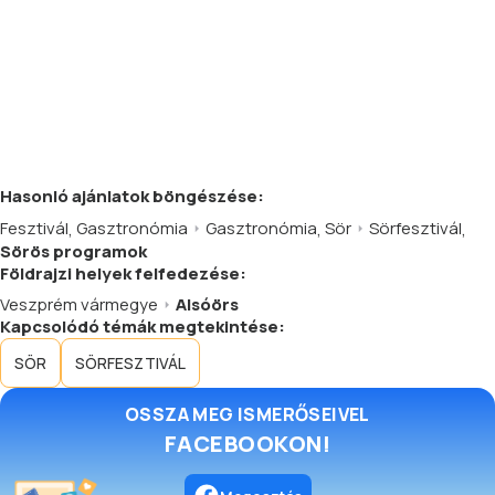
Hasonló
ajánlatok
böngészése:
Fesztivál
,
Gasztronómia
Gasztronómia
,
Sör
Sörfesztivál
,
Sörös programok
Földrajzi helyek felfedezése:
Veszprém vármegye
Alsóörs
Kapcsolódó témák megtekintése:
SÖR
SÖRFESZTIVÁL
OSSZA MEG ISMERŐSEIVEL
FACEBOOKON!