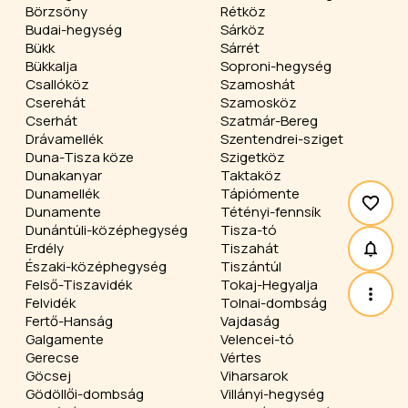
Börzsöny
Rétköz
Budai-hegység
Sárköz
Bükk
Sárrét
Bükkalja
Soproni-hegység
Csallóköz
Szamoshát
Cserehát
Szamosköz
Cserhát
Szatmár-Bereg
Drávamellék
Szentendrei-sziget
Duna-Tisza köze
Szigetköz
Dunakanyar
Taktaköz
Dunamellék
Tápiómente
Dunamente
Tétényi-fennsík
Dunántúli-középhegység
Tisza-tó
Erdély
Tiszahát
Északi-középhegység
Tiszántúl
Felső-Tiszavidék
Tokaj-Hegyalja
Felvidék
Tolnai-dombság
Fertő-Hanság
Vajdaság
Galgamente
Velencei-tó
Gerecse
Vértes
Göcsej
Viharsarok
Gödöllői-dombság
Villányi-hegység