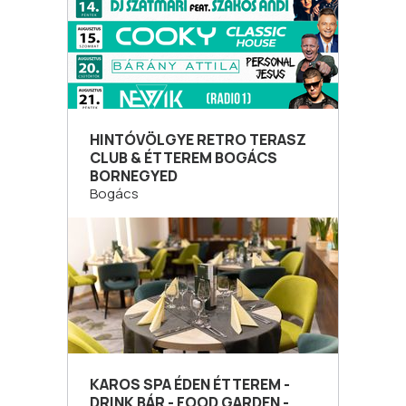
HINTÓVÖLGYE RETRO TERASZ
CLUB & ÉTTEREM BOGÁCS
BORNEGYED
Bogács
KAROS SPA ÉDEN ÉTTEREM -
DRINK BÁR - FOOD GARDEN -