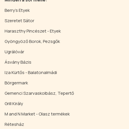
Berry's Etyek
Szeretet Sátor
Haraszthy Pincészet - Etyek
Gyöngyöző Borok, Pezsgők
Ugrálóvár
Ásvány Bázis
Iza Kürtős - Balatonalmádi
Börgermark
Gemenci Szarvaskolbász, Tepertő
Grill Király
M and N Market - Olasz termékek
Rétesház