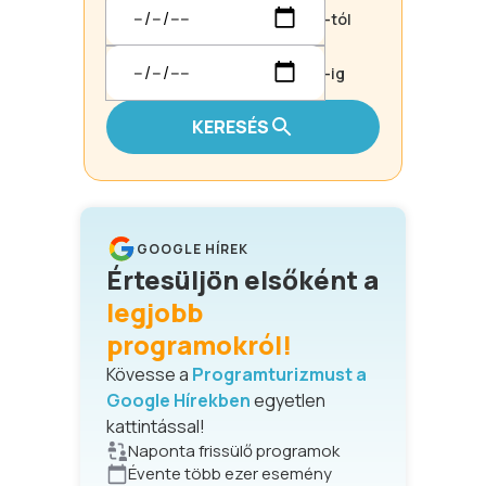
-tól
-ig
KERESÉS
GOOGLE HÍREK
Értesüljön elsőként a
legjobb
programokról!
Kövesse a
Programturizmust a
Google Hírekben
egyetlen
kattintással!
Naponta frissülő programok
Évente több ezer esemény