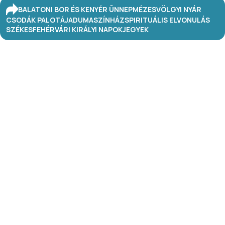
BALATONI BOR ÉS KENYÉR ÜNNEP
MÉZESVÖLGYI NYÁR
CSODÁK PALOTÁJA
DUMASZÍNHÁZ
SPIRITUÁLIS ELVONULÁS
SZÉKESFEHÉRVÁRI KIRÁLYI NAPOK
JEGYEK