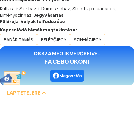
Kultúra
Színház
Dumaszínház, Stand-up előadások
,
Élményszínház
,
Jegyvásárlás
Földrajzi helyek felfedezése:
Kapcsolódó témák megtekintése:
BADÁR TAMÁS
BELÉPŐJEGY
SZÍNHÁZJEGY
OSSZA MEG ISMERŐSEIVEL
FACEBOOKON!
Megosztás
LAP TETEJÉRE