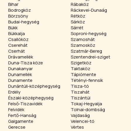
Bihar
Rábaköz
Bodrogköz
Ráckevei-Dunaág
Börzsöny
Rétköz
Budai-hegység
Sárköz
Bükk
Sárrét
Bükkalja
Soproni-hegység
Csallóköz
Szamoshát
Cserehát
Szamosköz
Cserhát
Szatmár-Bereg
Drávamellék
Szentendrei-sziget
Duna-Tisza köze
Szigetköz
Dunakanyar
Taktaköz
Dunamellék
Tápiómente
Dunamente
Tétényi-fennsík
Dunántúli-középhegység
Tisza-tó
Erdély
Tiszahát
Északi-középhegység
Tiszántúl
Felső-Tiszavidék
Tokaj-Hegyalja
Felvidék
Tolnai-dombság
Fertő-Hanság
Vajdaság
Galgamente
Velencei-tó
Gerecse
Vértes