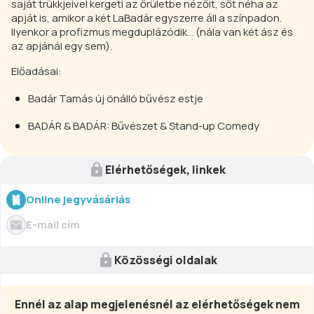
saját trükkjeivel kergeti az őrületbe nézőit, sőt néha az
apját is, amikor a két LaBadár egyszerre áll a színpadon.
Ilyenkor a profizmus megduplázódik... (nála van két ász és
az apjánál egy sem).
Előadásai:
Badár Tamás új önálló bűvész estje
BADÁR & BADÁR: Bűvészet & Stand-up Comedy
Elérhetőségek, linkek
Online jegyvásárlás
E-mail cím
Közösségi oldalak
Ennél az alap megjelenésnél az elérhetőségek nem