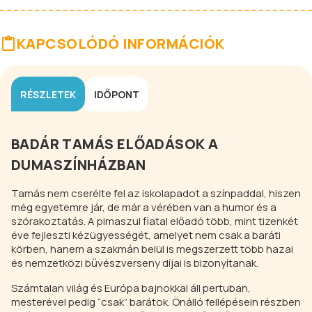
KAPCSOLÓDÓ INFORMÁCIÓK
RÉSZLETEK
IDŐPONT
BADÁR TAMÁS ELŐADÁSOK A
DUMASZÍNHÁZBAN
Tamás nem cserélte fel az iskolapadot a színpaddal, hiszen
még egyetemre jár, de már a vérében van a humor és a
szórakoztatás. A pimaszul fiatal előadó több, mint tizenkét
éve fejleszti kézügyességét, amelyet nem csak a baráti
körben, hanem a szakmán belül is megszerzett több hazai
és nemzetközi bűvészverseny díjai is bizonyítanak.
Számtalan világ és Európa bajnokkal áll pertuban,
mesterével pedig “csak” barátok. Önálló fellépésein részben