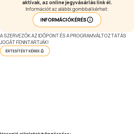
aktívak, az online jegyvásárlás link él.
Információt az alábbi gombbal kérhet:
INFORMÁCIÓKÉRÉS
A SZERVEZŐK AZ IDŐPONT ÉS A PROGRAMVÁLTOZTATÁS
JOGÁT FENNTARTJÁK!
ÉRTESÍTÉST KÉREK
Hasonló
ajánlatok
böngészése: