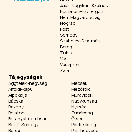
Jász-Nagykun-Szolnok
Komárom-Esztergom
Nem Magyarország
Nógrád
Pest
Somogy
Szabolcs-Szatmár-
Bereg
Tolna
Vas
Veszprém
Zala
Tájegységek
Aggteleki-hegység
Mecsek
Alföldi-kapu
Mezőföld
Alpokalja
Muravidék
Bácska
Nagykunság
Bakony
Nyírség
Balaton
Ormánság
Baranyai-dombság
Őrség
Belső-Somogy
Pesti-síkság
Bereg
Pilis-hegység