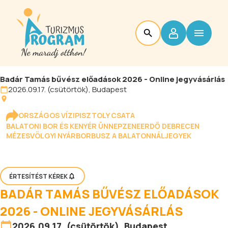
Badár Tamás bűvész előadások 2026 - Online jegyvásárlás
2026.09.17. (csütörtök), Budapest
ORSZÁGOS VÍZIPISZTOLY CSATA
BALATONI BOR ÉS KENYÉR ÜNNEP
ZENEERDŐ DEBRECEN
MÉZESVÖLGYI NYÁR
BORBUSZ A BALATONNÁL
JEGYEK
ÉRTESÍTÉST KÉREK
BADÁR TAMÁS BŰVÉSZ ELŐADÁSOK
2026 - ONLINE JEGYVÁSÁRLÁS
2026.09.17. (csütörtök), Budapest