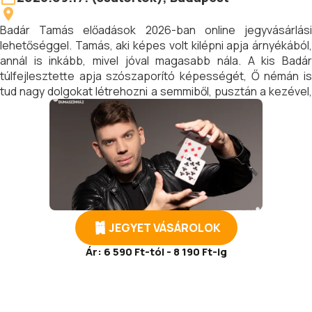
Badár Tamás előadások 2026-ban online jegyvásárlási
lehetőséggel. Tamás, aki képes volt kilépni apja árnyékából,
annál is inkább, mivel jóval magasabb nála. A kis Badár
túlfejlesztette apja szószaporító képességét, Ő némán is
tud nagy dolgokat létrehozni a semmiből, pusztán a kezével,
mivel bűvész.
JEGYET VÁSÁROLOK
Ár:
6 590 Ft-tól - 8 190 Ft-ig