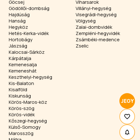
Göcsej
Viharsarok
Gödöllői-dombság
Villányi-hegység
Hajdúság
Visegrádi-hegység
Hanság
Völgység
Hegyköz
Zalai-dombvidék
Hetés-Kerka-vidék
Zempléni-hegyvidék
Hortobágy
Zsámbéki-medence
Jászság
Zselic
Kalocsai-Sárköz
Kárpátalja
Kemenesalja
Kemeneshát
Keszthelyi-hegység
Kis-Balaton
Kisalföld
Kiskunság
JEGY
Körös-Maros-köz
Körös-szög
Körös-vidék
Kőszegi-hegység
Külső-Somogy
Marosszög
Mátra