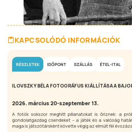
KAPCSOLÓDÓ INFORMÁCIÓK
RÉSZLETEK
IDŐPONT
SZÁLLÁS
ÉTEL-ITAL
ILOVSZKY BÉLA FOTOGRÁFUS KIÁLLÍTÁSA A BAJ
2026. március 20-szeptember 13.
A fotók sokszor meghitt pillanatokat is őriznek: a pr
gondolatgazdag csendeket – a játék és a valóság határ
maga is játszótársként követte végig az elmúlt fél évszáz