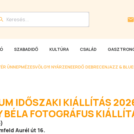
LÓ
SZABADIDŐ
KULTÚRA
CSALÁD
GASZTRONÓ
YÉR ÜNNEP
MÉZESVÖLGYI NYÁR
ZENEERDŐ DEBRECEN
JAZZ & BLU
M IDŐSZAKI KIÁLLÍTÁS 2026
Y BÉLA FOTOGRÁFUS KIÁLLÍT
p)
mfeld Aurél út 16.