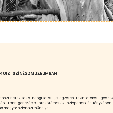
OR GIZI SZÍNÉSZMÚZEUMBAN
óbaszünetek laza hangulatát, jellegzetes tekinteteket, geszt
án. Több generáció játszótársai ők: színpadon és fényképen 
ad magyar színházi műhelyeit.