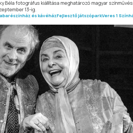
zky Béla fotográfus kiállítása meghatározó magyar színművés
szeptember 13-ig.
abarészínház és kávéház
Fejlesztő játszópark
Veres 1 Szính