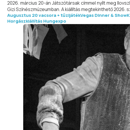
2026. március 20-án Játszótársak címmel nyílt meg Ilovs
Gizi Színészmúzeumban. A kiállítás megtekinthető 2026. 
Augusztus 20 vacsora + tűzijáték
Vegas Dinner & Show
K
Horgászkiállítás Hungexpo