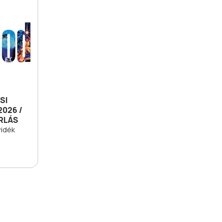
SI
026 /
ÁRLÁS
vidék