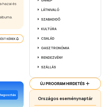
ÜNNEP
a hazai és
LÁTNIVALÓ
óalbuma.
SZABADIDŐ
KULTÚRA
CSALÁD
TÉST KÉREK
GASZTRONÓMIA
RENDEZVÉNY
SZÁLLÁS
ÚJ PROGRAM HIRDETÉS
Megosztás
Országos eseménynaptár