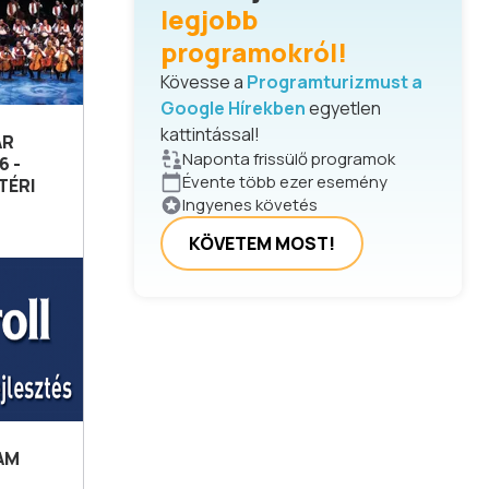
legjobb
programokról!
Kövesse a
Programturizmust a
Google Hírekben
egyetlen
kattintással!
AR
Naponta frissülő programok
6 -
Évente több ezer esemény
TÉRI
Ingyenes követés
KÖVETEM MOST!
AM