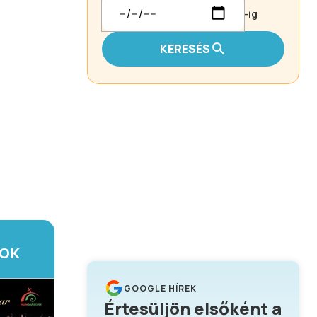
-ig
KERESÉS
TOK
GOOGLE HÍREK
Értesüljön elsőként a