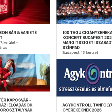
ON BÁR & VARIETÉ
100 TAGÚ CIGÁNYZENEK
T
KONCERT BUDAPEST 202
. kerület -
MARGITSZIGETI SZABAD
áros
SZÍNPAD
Budapest, 13. kerület
TÉR KAPOSVÁR -
HÁZI ELŐADÁSOK
AGYKONTROLL TANFOLY
KOROSZTÁLYNAK
GYEREKEKNEK 2026