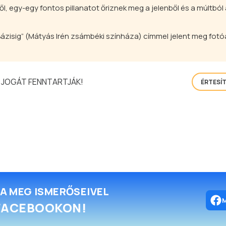
 egy-egy fontos pillanatot őriznek meg a jelenből és a múltból 
ázisig” (Mátyás Irén zsámbéki színháza) címmel jelent meg fot
 JOGÁT FENNTARTJÁK!
ÉRTESÍ
A MEG ISMERŐSEIVEL
FACEBOOKON!