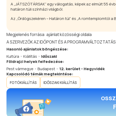
A „JÁTSZÓTÁRSAK” egy válogatás, képek az elmúlt 55 évből,
határon túli színházi világból.
Az „Ördögszekéren – Határon túl” és „A romtemplomtól a B
Megjelenés forrása:
ajánlat közösségi oldala
A SZERVEZŐK AZ IDŐPONT ÉS A PROGRAMVÁLTOZTATÁS
Hasonló
ajánlatok
böngészése:
Kultúra
Kiállítás
Időszaki
Földrajzi helyek felfedezése:
Pest vármegye
Budapest
12. kerület - Hegyvidék
Kapcsolódó témák megtekintése:
FOTÓKIÁLLÍTÁS
IDŐSZAKI KIÁLLÍTÁS
OSSZ