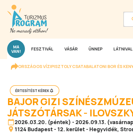
MA
FESZTIVÁL
VÁSÁR
ÜNNEP
LÁTNIVA
VAN!
ORSZÁGOS VÍZIPISZTOLY CSATA
BALATONI BOR ÉS KEN
ÉRTESÍTÉST KÉREK
BAJOR GIZI SZÍNÉSZMÚZEU
JÁTSZÓTÁRSAK - ILOVSZK
2026.03.20. (péntek) - 2026.09.13. (vasárna
1124
Budapest
-
12. kerület - Hegyvidék
, Stro