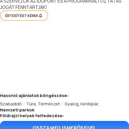
A SZERVEZŐK AZ IDŐPONT ÉS A PROGRAMVÁLTOZTATÁS
JOGÁT FENNTARTJÁK!
ÉRTESÍTÉST KÉREK
Hasonló
ajánlatok
böngészése:
Szabadidő
Túra
,
Természet
Gyalog
,
Kerékpár
,
Nemzeti parkok
Földrajzi helyek felfedezése:
OSSZA MEG ISMERŐSEIVEL