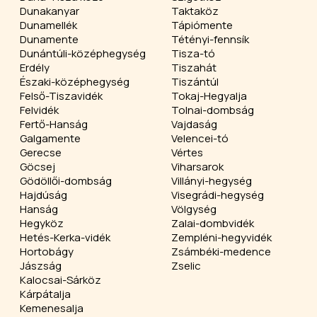
Dunakanyar
Taktaköz
Dunamellék
Tápiómente
Dunamente
Tétényi-fennsík
Dunántúli-középhegység
Tisza-tó
Erdély
Tiszahát
Északi-középhegység
Tiszántúl
Felső-Tiszavidék
Tokaj-Hegyalja
Felvidék
Tolnai-dombság
Fertő-Hanság
Vajdaság
Galgamente
Velencei-tó
Gerecse
Vértes
Göcsej
Viharsarok
Gödöllői-dombság
Villányi-hegység
Hajdúság
Visegrádi-hegység
Hanság
Völgység
Hegyköz
Zalai-dombvidék
Hetés-Kerka-vidék
Zempléni-hegyvidék
Hortobágy
Zsámbéki-medence
Jászság
Zselic
Kalocsai-Sárköz
Kárpátalja
Kemenesalja