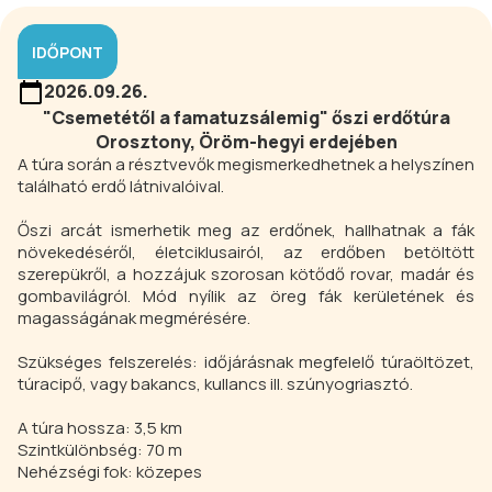
IDŐPONT
2026.09.26.
"Csemetétől a famatuzsálemig" őszi erdőtúra
Orosztony, Öröm-hegyi erdejében
A túra során a résztvevők megismerkedhetnek a helyszínen
található erdő látnivalóival.
Őszi arcát ismerhetik meg az erdőnek, hallhatnak a fák
növekedéséről, életciklusairól, az erdőben betöltött
szerepükről, a hozzájuk szorosan kötődő rovar, madár és
gombavilágról. Mód nyílik az öreg fák kerületének és
magasságának megmérésére.
Szükséges felszerelés: időjárásnak megfelelő túraöltözet,
túracipő, vagy bakancs, kullancs ill. szúnyogriasztó.
A túra hossza: 3,5 km
Szintkülönbség: 70 m
Nehézségi fok: közepes