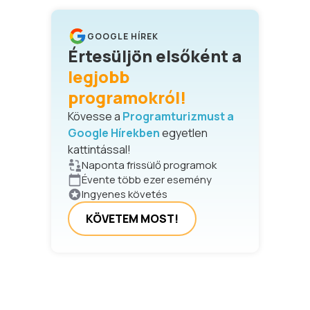
GOOGLE HÍREK
Értesüljön elsőként a
legjobb
programokról!
Kövesse a
Programturizmust a
Google Hírekben
egyetlen
kattintással!
Naponta frissülő programok
Évente több ezer esemény
Ingyenes követés
KÖVETEM MOST!