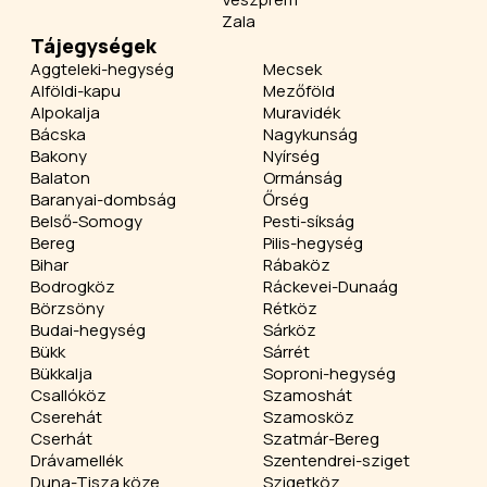
Zala
Tájegységek
Aggteleki-hegység
Mecsek
Alföldi-kapu
Mezőföld
Alpokalja
Muravidék
Bácska
Nagykunság
Bakony
Nyírség
Balaton
Ormánság
Baranyai-dombság
Őrség
Belső-Somogy
Pesti-síkság
Bereg
Pilis-hegység
Bihar
Rábaköz
Bodrogköz
Ráckevei-Dunaág
Börzsöny
Rétköz
Budai-hegység
Sárköz
Bükk
Sárrét
Bükkalja
Soproni-hegység
Csallóköz
Szamoshát
Cserehát
Szamosköz
Cserhát
Szatmár-Bereg
Drávamellék
Szentendrei-sziget
Duna-Tisza köze
Szigetköz