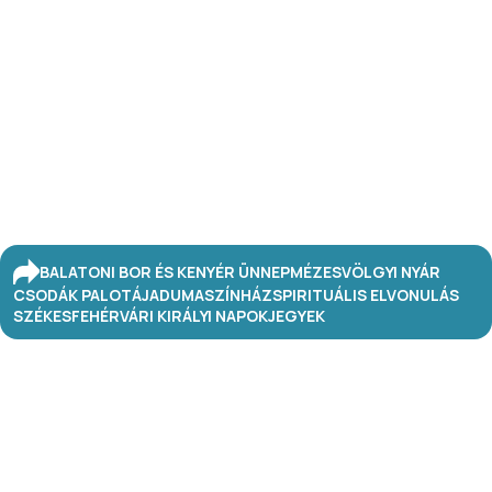
BALATONI BOR ÉS KENYÉR ÜNNEP
MÉZESVÖLGYI NYÁR
CSODÁK PALOTÁJA
DUMASZÍNHÁZ
SPIRITUÁLIS ELVONULÁS
SZÉKESFEHÉRVÁRI KIRÁLYI NAPOK
JEGYEK