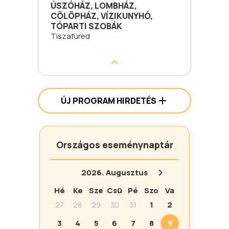
ÚSZÓHÁZ, LOMBHÁZ,
CÖLÖPHÁZ, VÍZIKUNYHÓ,
TÓPARTI SZOBÁK
Tiszafüred
ÚJ PROGRAM HIRDETÉS
Országos eseménynaptár
2026.
Augusztus
Hé
Ke
Sze
Csü
Pé
Szo
Va
27
28
29
30
31
1
2
3
4
5
6
7
8
9