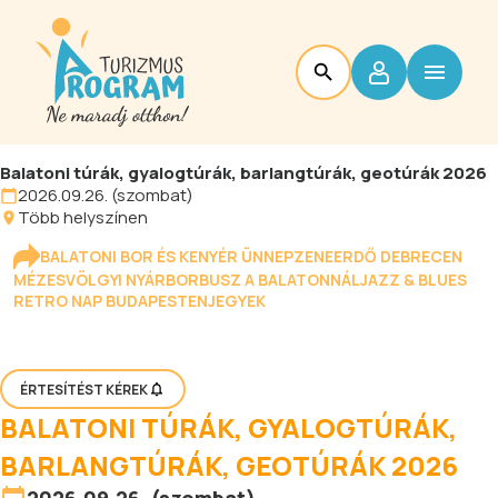
Balatoni túrák, gyalogtúrák, barlangtúrák, geotúrák 2026
2026.09.26. (szombat)
Több helyszínen
BALATONI BOR ÉS KENYÉR ÜNNEP
ZENEERDŐ DEBRECEN
MÉZESVÖLGYI NYÁR
BORBUSZ A BALATONNÁL
JAZZ & BLUES
RETRO NAP BUDAPESTEN
JEGYEK
ÉRTESÍTÉST KÉREK
BALATONI TÚRÁK, GYALOGTÚRÁK,
BARLANGTÚRÁK, GEOTÚRÁK 2026