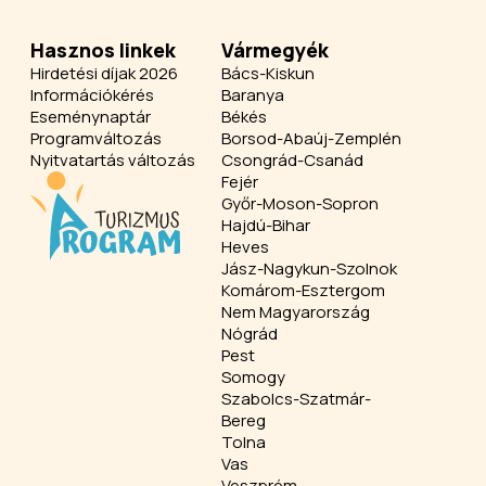
Hasznos linkek
Vármegyék
Hirdetési díjak 2026
Bács-Kiskun
Információkérés
Baranya
Eseménynaptár
Békés
Programváltozás
Borsod-Abaúj-Zemplén
Nyitvatartás változás
Csongrád-Csanád
Fejér
Győr-Moson-Sopron
Hajdú-Bihar
Heves
Jász-Nagykun-Szolnok
Komárom-Esztergom
Nem Magyarország
Nógrád
Pest
Somogy
Szabolcs-Szatmár-
Bereg
Tolna
Vas
Veszprém