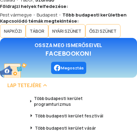
,
Vállaljuk rendezvények, esküvők,
Földrajzi helyek felfedezése:
tárgyalások és konferenciák
Pest vármegye
Budapest
Több budapesti kerületben
szervezését és lebonyolítását. A
Kapcsolódó témák megtekintése:
szálloda teljes egészében klimatizált
és nem dohányzó.
NAPKÖZI
TÁBOR
NYÁRI SZÜNET
ŐSZI SZÜNET
OSSZA MEG ISMERŐSEIVEL
FACEBOOKON!
Megosztás
LAP TETEJÉRE
Több budapesti kerület
programturizmus
Több budapesti kerület
fesztivál
Több budapesti kerület
vásár