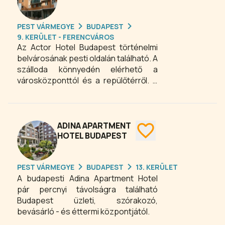
teak-fa kertibútorok várják a
vendégeket. Minden szobában
PEST VÁRMEGYE
BUDAPEST
Internet (WiFi) és légkondicionáló
9. KERÜLET - FERENCVÁROS
található. A falakat híres magyar
Az Actor Hotel Budapest történelmi
kortárs festők képei díszítik. Néhány
belvárosának pesti oldalán található. A
szoba erkély illetve balkon is tartozik,
szálloda könnyedén elérhető a
melyek a kertre, vagy az utcai fasorra
városközponttól és a repülőtérről. A
nyílnak.
közeli metróállomás, valamint a busz-
és villamos vonalak biztosítják a kitűnő
tömegközlekedést a magyar
fővárosban. Adottságaik révén
ADINA APARTMENT
ideálisak konferenciák, tréningek,
HOTEL BUDAPEST
kiállítások, termékbemutatók,
fogadások, céges és családi
PEST VÁRMEGYE
BUDAPEST
13. KERÜLET
összejövetelek lebonyolítására.
A budapesti Adina Apartment Hotel
Mindegyik terem természetes fénnyel
pár percnyi távolságra található
rendelkezik.
Budapest üzleti, szórakozó,
bevásárló - és éttermi központjától.