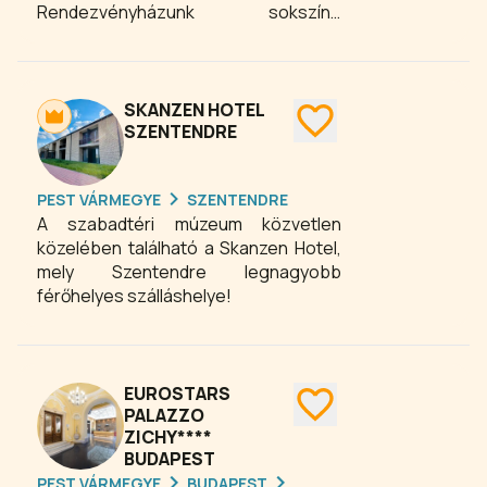
Rendezvényházunk sokszínű
eseményekhez alkalmazkodik, legyen
az esküvő, céges esemény vagy
privát ünneplés. Epres72 Bisztrónk
pedig gondoskodik róla, hogy minden
SKANZEN HOTEL
étkezés emlékezetes legyen
SZENTENDRE
minőségi alapanyagokkal, modern
fogásokkal és valódi figyelemmel.
PEST VÁRMEGYE
SZENTENDRE
Közel vagyunk Budapesthez és a
A szabadtéri múzeum közvetlen
repülőtérhez.
közelében található a Skanzen Hotel,
mely Szentendre legnagyobb
férőhelyes szálláshelye!
EUROSTARS
PALAZZO
ZICHY****
BUDAPEST
PEST VÁRMEGYE
BUDAPEST