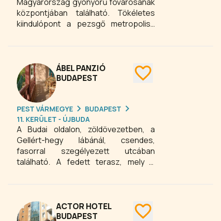
Magyarország gyönyörű fővárosának
központjában található. Tökéletes
kiindulópont a pezsgő metropolisz
felfedezésére. Az épület 4 emeletén
114 modern egy-, két-, vagy
többágyas és családi szoba,
összesen 412 ággyal áll
ÁBEL PANZIÓ
rendelkezésre.
BUDAPEST
PEST VÁRMEGYE
BUDAPEST
11. KERÜLET - ÚJBUDA
A Budai oldalon, zöldövezetben, a
Gellért-hegy lábánál, csendes,
fasorral szegélyezett utcában
található. A fedett terasz, mely a
társalgóból egyenesen a kertre nyílik,
kellemes hely kávézáshoz,
olvasáshoz esős időben is. A kertbe
régi szecessziós vaskorlát vezet le,
ACTOR HOTEL
ahol a fák árnyékában, kényelmes
BUDAPEST