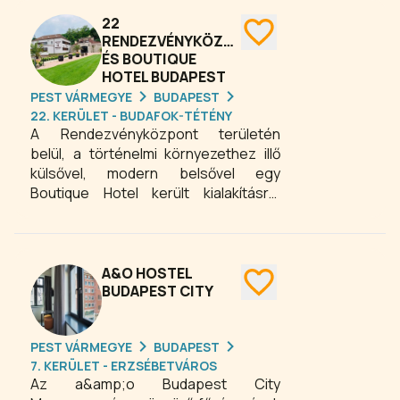
22
RENDEZVÉNYKÖZPONT
ÉS BOUTIQUE
HOTEL BUDAPEST
PEST VÁRMEGYE
BUDAPEST
22. KERÜLET - BUDAFOK-TÉTÉNY
A Rendezvényközpont területén
belül, a történelmi környezethez illő
külsővel, modern belsővel egy
Boutique Hotel került kialakításra.
Szobáink pár lépésre találhatók a
rendezvénytermektől, így biztosítjuk
vendégeink számára a maximális
kényelmet.
A&O HOSTEL
BUDAPEST CITY
PEST VÁRMEGYE
BUDAPEST
7. KERÜLET - ERZSÉBETVÁROS
Az a&amp;o Budapest City