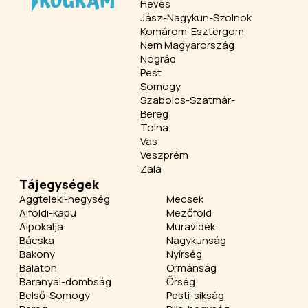
Heves
Jász-Nagykun-Szolnok
Komárom-Esztergom
Nem Magyarország
Nógrád
Pest
Somogy
Szabolcs-Szatmár-
Bereg
Tolna
Vas
Veszprém
Zala
Tájegységek
Aggteleki-hegység
Mecsek
Alföldi-kapu
Mezőföld
Alpokalja
Muravidék
Bácska
Nagykunság
Bakony
Nyírség
Balaton
Ormánság
Baranyai-dombság
Őrség
Belső-Somogy
Pesti-síkság