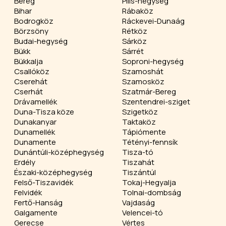
Bereg
Pilis-hegység
Bihar
Rábaköz
Bodrogköz
Ráckevei-Dunaág
Börzsöny
Rétköz
Budai-hegység
Sárköz
Bükk
Sárrét
Bükkalja
Soproni-hegység
Csallóköz
Szamoshát
Cserehát
Szamosköz
Cserhát
Szatmár-Bereg
Drávamellék
Szentendrei-sziget
Duna-Tisza köze
Szigetköz
Dunakanyar
Taktaköz
Dunamellék
Tápiómente
Dunamente
Tétényi-fennsík
Dunántúli-középhegység
Tisza-tó
Erdély
Tiszahát
Északi-középhegység
Tiszántúl
Felső-Tiszavidék
Tokaj-Hegyalja
Felvidék
Tolnai-dombság
Fertő-Hanság
Vajdaság
Galgamente
Velencei-tó
Gerecse
Vértes