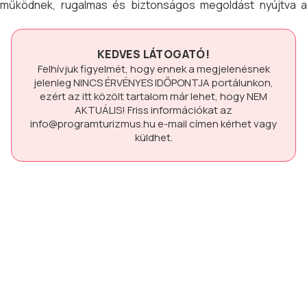
működnek, rugalmas és biztonságos megoldást nyújtva a
szülők számára. Ezek a táborok kiváló lehetőséget
biztosítanak a gyerekeknek új barátok szerzésére,
készségek fejlesztésére és élményekkel teli
KEDVES LÁTOGATÓ!
kikapcsolódásra.
Felhívjuk figyelmét, hogy ennek a megjelenésnek
jelenleg
NINCS ÉRVÉNYES IDŐPONTJA
portálunkon,
ezért az itt közölt tartalom már lehet, hogy
NEM
AKTUÁLIS!
Friss információkat az
info@programturizmus.hu
e-mail címen kérhet vagy
küldhet.