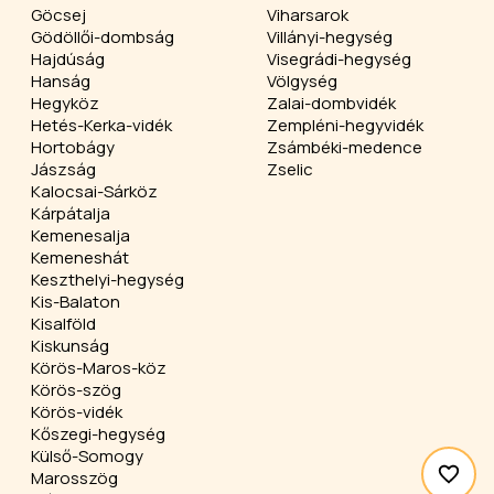
Göcsej
Viharsarok
Gödöllői-dombság
Villányi-hegység
Hajdúság
Visegrádi-hegység
Hanság
Völgység
Hegyköz
Zalai-dombvidék
Hetés-Kerka-vidék
Zempléni-hegyvidék
Hortobágy
Zsámbéki-medence
Jászság
Zselic
Kalocsai-Sárköz
Kárpátalja
Kemenesalja
Kemeneshát
Keszthelyi-hegység
Kis-Balaton
Kisalföld
Kiskunság
Körös-Maros-köz
Körös-szög
Körös-vidék
Kőszegi-hegység
Külső-Somogy
Marosszög