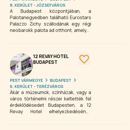
8. KERÜLET - JÓZSEFVÁROS
A Budapest központjában, a
Palotanegyedben található Eurostars
Palazzo Zichy szállodának egy régi
neobarokk palota ad otthont, amelyet
Gróf Zichy Nándor építtetett családja
számára, a XIX. században.
Homlokzata és belső terei megőrizték
az eredeti épület szépségét – a
12 REVAY HOTEL
hallba lépve egy káprázatos
BUDAPEST
üvegkupola köszönti a vendégeket. A
hotel szomszédságában számos
PEST VÁRMEGYE
BUDAPEST
érdekesség, így például a Magyar
6. KERÜLET - TERÉZVÁROS
Nemzeti Múzeum, a Nagy zsinagóga, a
Akár a múzeumok, színházak, vagy a
Nagycsarnok és a Holokauszt
város történelmi részei keltették fel
Emlékközpont várja a látogatókat.
érdeklődésedet Budapesten, a 12
Ezenfelül a Semmelweis Egyetem
Revay Hotel elhelyezkedésének
Egészségtudományi Kara is a
köszönhetően kiváló választás.
Eurostars Palazzo Zichy közelében
helyezkedik el.