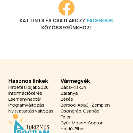
KATTINTS ÉS CSATLAKOZZ
FACEBOOK
KÖZÖSSÉGÜNKHÖZ!
Hasznos linkek
Vármegyék
Hirdetési díjak 2026
Bács-Kiskun
Információkérés
Baranya
Eseménynaptár
Békés
Programváltozás
Borsod-Abaúj-Zemplén
Nyitvatartás változás
Csongrád-Csanád
Fejér
Győr-Moson-Sopron
Hajdú-Bihar