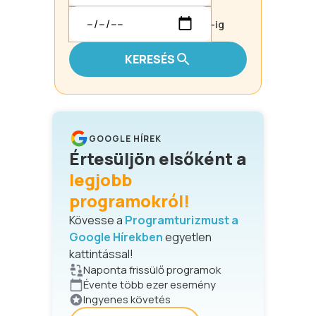
-ig
KERESÉS
GOOGLE HÍREK
Értesüljön elsőként a
legjobb
programokról!
Kövesse a
Programturizmust a
Google Hírekben
egyetlen
kattintással!
Naponta frissülő programok
Évente több ezer esemény
Ingyenes követés