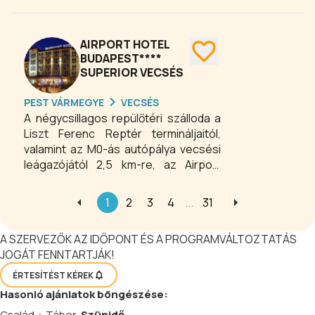
AIRPORT HOTEL
BUDAPEST****
SUPERIOR VECSÉS
PEST VÁRMEGYE
VECSÉS
A négycsillagos repülőtéri szálloda a
Liszt Ferenc Reptér termináljaitól,
valamint az M0-ás autópálya vecsési
leágazójától 2,5 km-re, az Airport
Business Parkkal szemben található,
mindössze 20 percre Budapest
1
2
3
4
...
31
központjától. Budapest repülőtéri
szállodája 110 szobával, konferencia
A SZERVEZŐK AZ IDŐPONT ÉS A PROGRAMVÁLTOZTATÁS
termekkel, tárgyalókkal, ingyenes
JOGÁT FENNTARTJÁK!
vezeték nélküli internet
hozzáféréssel, non-stop étteremmel,
ÉRTESÍTÉST KÉREK
ingyenes transzferrel, kávézóval várja
Hasonló
ajánlatok
böngészése:
üzleti, és egyéni utazókat egyaránt.
Család
Tábor
Szünidő