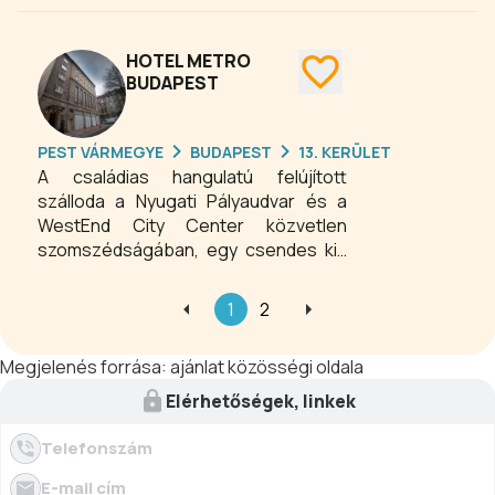
rendezvények, tanfolyamok
lebonyolítására. Megújult szobáink
komfortos elhelyezési és pihenési
HOTEL METRO
lehetőséget kínálnak a munkavállalók
BUDAPEST
számára, megfizethető áron.
Ingyenes WIFI szolgáltatásunk az
PEST VÁRMEGYE
BUDAPEST
13. KERÜLET
egész épületben elérhető.
A családias hangulatú felújított
szálloda a Nyugati Pályaudvar és a
WestEnd City Center közvetlen
szomszédságában, egy csendes kis
mellékutcában található. A Hotel
kellemes környezetben várja az üzleti
1
2
úton lévőket és a turistákat is.
Megjelenés forrása:
ajánlat közösségi oldala
Elérhetőségek, linkek
Telefonszám
E-mail cím