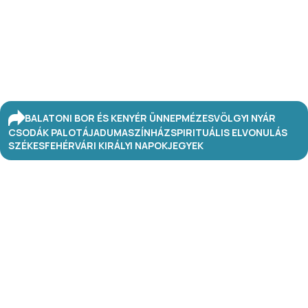
BALATONI BOR ÉS KENYÉR ÜNNEP
MÉZESVÖLGYI NYÁR
CSODÁK PALOTÁJA
DUMASZÍNHÁZ
SPIRITUÁLIS ELVONULÁS
SZÉKESFEHÉRVÁRI KIRÁLYI NAPOK
JEGYEK