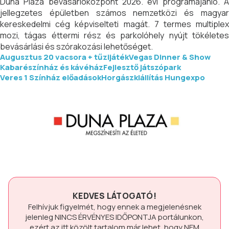
Duna Plaza bevásárlóközpont 2026. évi programajánló. A
jellegzetes épületben számos nemzetközi és magyar
kereskedelmi cég képviselteti magát. 7 termes multiplex
mozi, tágas éttermi rész és parkolóhely nyújt tökéletes
bevásárlási és szórakozási lehetőséget.
Augusztus 20 vacsora + tűzijáték
Vegas Dinner & Show
Kabarészínház és kávéház
Fejlesztő játszópark
Veres 1 Színház előadások
Horgászkiállítás Hungexpo
KEDVES LÁTOGATÓ!
Felhívjuk figyelmét, hogy ennek a megjelenésnek
jelenleg
NINCS ÉRVÉNYES IDŐPONTJA
portálunkon,
ezért az itt közölt tartalom már lehet, hogy
NEM