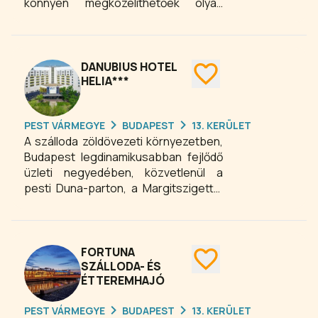
könnyen megközelíthetőek olyan
látnivalók, mint a 800 méterre található
Parlament. A legközelebbi éjszakai
szórakozóhelyek és a Margitsziget
rekreációs területe 850 méterre
DANUBIUS HOTEL
várják a látogatókat.
HELIA***
PEST VÁRMEGYE
BUDAPEST
13. KERÜLET
A szálloda zöldövezeti környezetben,
Budapest legdinamikusabban fejlődő
üzleti negyedében, közvetlenül a
pesti Duna-parton, a Margitszigettel
szemben fekszik, gyönyörű kilátással
a budai hegyekre. A szállodában a
kényelmes szobák és lakosztályok
között választhat. Milyen panorámára
FORTUNA
szeretne ébredni? Válasszon
SZÁLLODA- ÉS
ÉTTEREMHAJÓ
hotelszobát kilátással a pesti
háztetőkre vagy a budai hegyekre és
PEST VÁRMEGYE
BUDAPEST
13. KERÜLET
a Dunára, wellness részleg