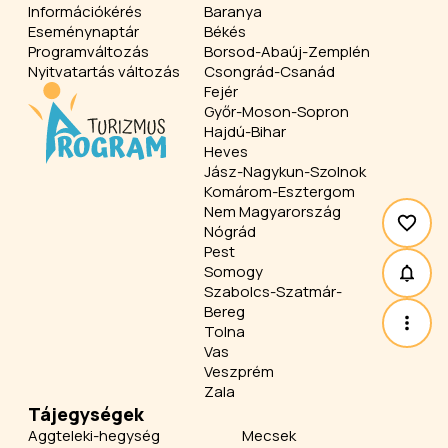
Információkérés
Baranya
Eseménynaptár
Békés
Programváltozás
Borsod-Abaúj-Zemplén
Nyitvatartás változás
Csongrád-Csanád
Fejér
Győr-Moson-Sopron
Hajdú-Bihar
Heves
Jász-Nagykun-Szolnok
Komárom-Esztergom
Nem Magyarország
Nógrád
Pest
Somogy
Szabolcs-Szatmár-
Bereg
Tolna
Vas
Veszprém
Zala
Tájegységek
Aggteleki-hegység
Mecsek