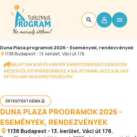
Duna Plaza programok 2026 - Események, rendezvények
1138
Budapest
-
13. kerület
, Váci út 178.
BALATONI BOR ÉS KENYÉR ÜNNEP
ZENEERDŐ DEBRECEN
MÉZESVÖLGYI NYÁR
BORBUSZ A BALATONNÁL
JAZZ & BLUES
RETRO NAP BUDAPESTEN
JEGYEK
ÉRTESÍTÉST KÉREK
DUNA PLAZA PROGRAMOK 2026 -
ESEMÉNYEK, RENDEZVÉNYEK
1138
Budapest
-
13. kerület
, Váci út 178.