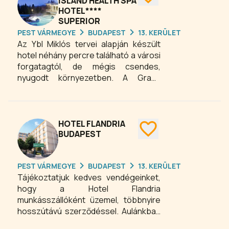
rendezvények igényeit.
ISLAND HEALTH SPA
HOTEL****
Testmozgásra vágyó vendégek
SUPERIOR
számára felszerelt edzőterem áll
PEST VÁRMEGYE
BUDAPEST
13. KERÜLET
rendelkezésre. A 9. emeleten
Az Ybl Miklós tervei alapján készült
található, 40 fő befogadására
hotel néhány percre található a városi
alkalmas tetőtéri bár a szálloda
forgatagtól, de mégis csendes,
vendégeit és a budapesti közönséget
nyugodt környezetben. A Grand
egyaránt várja.
Margitsziget Health Spa Hotel
kényeztetőleg hat a testére, lelkére
és elméjére egyaránt. A szálloda
elegáns, századfordulós építészeti
HOTEL FLANDRIA
stílusa, a Dunára és a Margitsziget
BUDAPEST
ősfáira nyíló panoráma lélegzetelállító.
Ugyanilyen lenyűgöző az itteni
PEST VÁRMEGYE
BUDAPEST
13. KERÜLET
orvosok szakértelme és a kezelések
Tájékoztatjuk kedves vendégeinket,
minősége, amelyek kifejezetten a
hogy a Hotel Flandria
mozgásszervi betegségek
munkásszállóként üzemel, többnyire
gyógyulását szolgálják.
hosszútávú szerződéssel. Aulánkban
lévő különtermünk alkalmas 45 fős