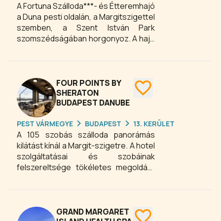
A Fortuna Szálloda***- és Étteremhajó
használattal!
a Duna pesti oldalán, a Margitszigettel
szemben, a Szent István Park
szomszédságában horgonyoz. A hajó
nyugodt, kellemes környezetben
mégis frekventált helyen áll, közel a
belvároshoz. A Duna, a természet és
a hajó együttese teszi igazán
FOUR POINTS BY
felejthetetlenné a nálunk eltöltött időt.
SHERATON
BUDAPEST DANUBE
PEST VÁRMEGYE
BUDAPEST
13. KERÜLET
A 105 szobás szálloda panorámás
kilátást kínál a Margit-szigetre. A hotel
szolgáltatásai és szobáinak
felszereltsége tökéletes megoldást
kínál az üzleti utazóknak, akik a
környéken keresnek szállást, míg az
50 fős meeting terem maradéktalanul
kiszolgálja a közepes méretű
GRAND MARGARET