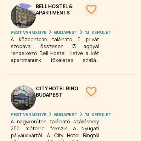
épületben 95 szoba található három
BELL HOSTEL &
emeleten. Tágas folyosók, világos,
APARTMENTS
fele részben csendes mellékutcára,
fele részben udvarra néző szobák.
PEST VÁRMEGYE
BUDAPEST
13. KERÜLET
A központban található 5 privát
szobával, összesen 13 ággyal
rendelkező Bell Hostel, illetve a két
apartmanunk tökéletes szállás
lehetőséget nyújt a
fesztiválra/rendezvényre ellátogató
kiállítók és vendégek számára.
CITY HOTEL RING
BUDAPEST
PEST VÁRMEGYE
BUDAPEST
13. KERÜLET
A nagykörúton található szálláshely
250 méterre fekszik a Nyugati
pályaudvartól. A City Hotel Ringtől