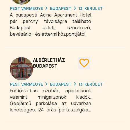
PEST VÁRMEGYE
BUDAPEST
13. KERÜLET
A budapesti Adina Apartment Hotel
pár percnyi távolságra található
Budapest üzleti, szórakozó,
bevásárló - és éttermi központjától.
ALBÉRLETHÁZ
BUDAPEST
PEST VÁRMEGYE
BUDAPEST
13. KERÜLET
Fürdőszobás szobák, apartmanok
valamint minigarzonok kiadók.
Gépjármű parkolása az udvarban
lehetséges. 24 órás portaszolgálat.
Közös konyha. Mosási lehetőség
biztosítva. Széles-sávú internet,
MinDig Tv szolgáltatásai elérhetők. Az