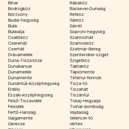
Bihar
Rábaköz
Bodrogköz
Ráckevei-Dunaág
Börzsöny
Rétköz
Budai-hegység
Sárköz
Bükk
Sárrét
Bükkalja
Soproni-hegység
Csallóköz
Szamoshát
Cserehát
Szamosköz
Cserhát
Szatmár-Bereg
Drávamellék
Szentendrei-sziget
Duna-Tisza köze
Szigetköz
Dunakanyar
Taktaköz
Dunamellék
Tápiómente
Dunamente
Tétényi-fennsík
Dunántúli-középhegység
Tisza-tó
Erdély
Tiszahát
Északi-középhegység
Tiszántúl
Felső-Tiszavidék
Tokaj-Hegyalja
Felvidék
Tolnai-dombság
Fertő-Hanság
Vajdaság
Galgamente
Velencei-tó
Gerecse
Vértes