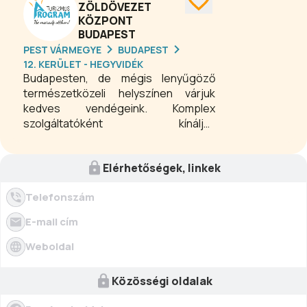
ellátásról. Foglalja le nyaralását vagy
ZÖLDÖVEZET
KÖZPONT
rendezvényét nálunk – illetve tekintse
BUDAPEST
meg különleges ajánlatainkat -, hogy
PEST VÁRMEGYE
BUDAPEST
megtapasztalhassa hotelünk
12. KERÜLET - HEGYVIDÉK
minőségi szolgáltatásait.
Budapesten, de mégis lenyűgöző
természetközeli helyszínen várjuk
kedves vendégeink. Komplex
szolgáltatóként kínáljuk
rendezvénytermeinket. Igazán
hangulatos helyszín kisebb csoportok
Elérhetőségek, linkek
vagy akár a 120 fős rendezvények
számára.
Telefonszám
E-mail cím
Weboldal
Közösségi oldalak