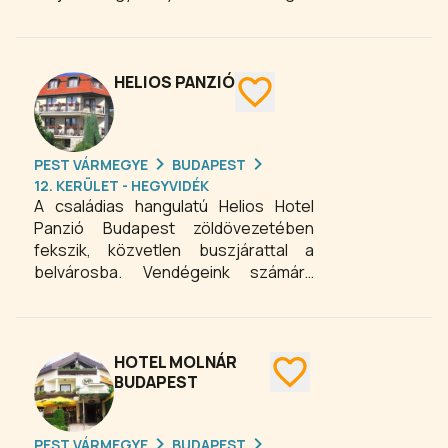
kezekre bízni családunk legféltettebb
kincsét. Kutyatartók révén mi is tudjuk
milyen érzés idegen kezekre bízni
kutyusunkat, ezért mindent
HELIOS PANZIÓ
megteszünk annak érdekében, hogy
a lehető legkisebb stresszt okozzuk
az elváláskor!
PEST VÁRMEGYE
BUDAPEST
12. KERÜLET - HEGYVIDÉK
A családias hangulatú Helios Hotel
Panzió Budapest zöldövezetében
fekszik, közvetlen buszjárattal a
belvárosba. Vendégeink számára
kényelmes bútorokkal ellátott dupla
ágyas szobákat kínálunk festői
kilátással Budapestre.
HOTEL MOLNÁR
BUDAPEST
PEST VÁRMEGYE
BUDAPEST