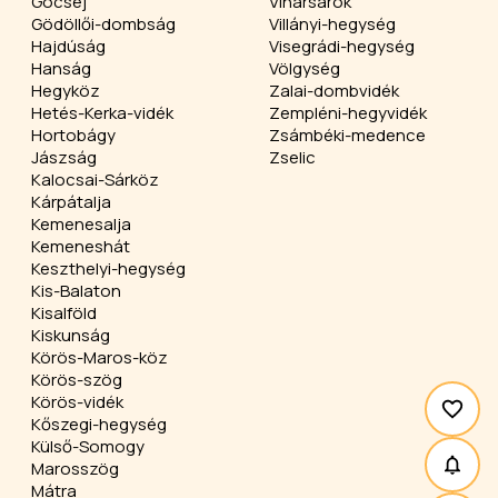
Göcsej
Viharsarok
Gödöllői-dombság
Villányi-hegység
Hajdúság
Visegrádi-hegység
Hanság
Völgység
Hegyköz
Zalai-dombvidék
Hetés-Kerka-vidék
Zempléni-hegyvidék
Hortobágy
Zsámbéki-medence
Jászság
Zselic
Kalocsai-Sárköz
Kárpátalja
Kemenesalja
Kemeneshát
Keszthelyi-hegység
Kis-Balaton
Kisalföld
Kiskunság
Körös-Maros-köz
Körös-szög
Körös-vidék
Kőszegi-hegység
Külső-Somogy
Marosszög
Mátra