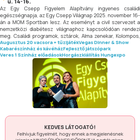
u. 14-16.
Az Egy Csepp Figyelem Alapítvány ingyenes családi
egészségnapja, az Egy Csepp Világnap 2025. november 16-
án a MOM Sportban lesz. Az eseményt a civil szervezet a
nemzetközi diabétesz világnaphoz kapcsolódóan rendezi
meg. Családi programok, sztárok, Alma zenekar, Kolompos,
Augusztus 20 vacsora + tűzijáték
Vegas Dinner & Show
X-Faktor koncert, egészségügyi szűrések, ugrálóvár,
Kabarészínház és kávéház
Fejlesztő játszópark
játszóház, tombola, kiállítók, diabétesz séta Erős Antónia
Veres 1 Színház előadások
Horgászkiállítás Hungexpo
vezetésével.
KEDVES LÁTOGATÓ!
Felhívjuk figyelmét, hogy ennek a megjelenésnek