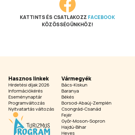
KATTINTS ÉS CSATLAKOZZ
FACEBOOK
KÖZÖSSÉGÜNKHÖZ!
Hasznos linkek
Vármegyék
Hirdetési díjak 2026
Bács-Kiskun
Információkérés
Baranya
Eseménynaptár
Békés
Programváltozás
Borsod-Abaúj-Zemplén
Nyitvatartás változás
Csongrád-Csanád
Fejér
Győr-Moson-Sopron
Hajdú-Bihar
Heves