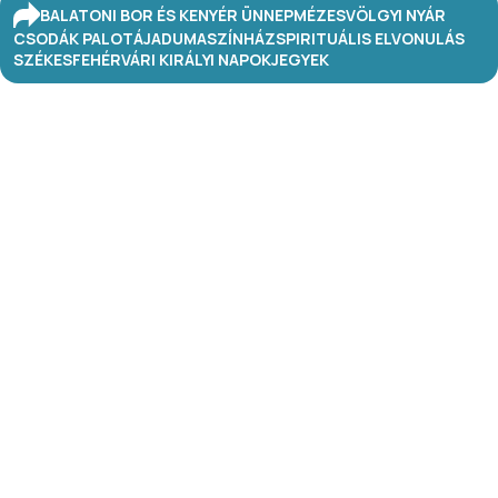
BALATONI BOR ÉS KENYÉR ÜNNEP
MÉZESVÖLGYI NYÁR
CSODÁK PALOTÁJA
DUMASZÍNHÁZ
SPIRITUÁLIS ELVONULÁS
SZÉKESFEHÉRVÁRI KIRÁLYI NAPOK
JEGYEK