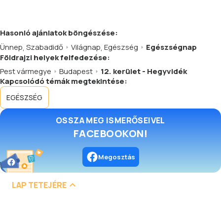
Hasonló
ajánlatok
böngészése:
Ünnep
,
Szabadidő
Világnap
,
Egészség
Egészségnap
Földrajzi helyek felfedezése:
Pest vármegye
Budapest
12. kerület - Hegyvidék
Kapcsolódó témák megtekintése:
EGÉSZSÉG
OSSZA MEG ISMERŐSEIVEL
FACEBOOKON!
Megosztás
LAP TETEJÉRE