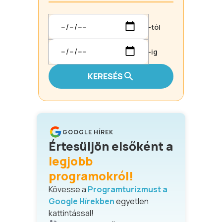
-tól
-ig
KERESÉS
GOOGLE HÍREK
Értesüljön elsőként a
legjobb
programokról!
Kövesse a
Programturizmust a
Google Hírekben
egyetlen
kattintással!