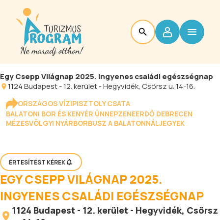
Egy Csepp Világnap 2025. Ingyenes családi egészségnap
1124
Budapest
-
12. kerület - Hegyvidék
, Csörsz u. 14-16.
ORSZÁGOS VÍZIPISZTOLY CSATA
BALATONI BOR ÉS KENYÉR ÜNNEP
ZENEERDŐ DEBRECEN
MÉZESVÖLGYI NYÁR
BORBUSZ A BALATONNÁL
JEGYEK
ÉRTESÍTÉST KÉREK
EGY CSEPP VILÁGNAP 2025.
INGYENES CSALÁDI EGÉSZSÉGNAP
1124
Budapest
-
12. kerület - Hegyvidék
, Csörsz