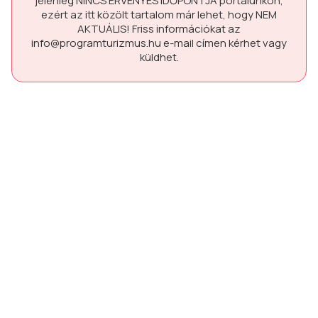
jelenleg
NINCS ÉRVÉNYES IDŐPONTJA
portálunkon,
ezért az itt közölt tartalom már lehet, hogy
NEM
AKTUÁLIS!
Friss információkat az
info@programturizmus.hu
e-mail címen kérhet vagy
küldhet.