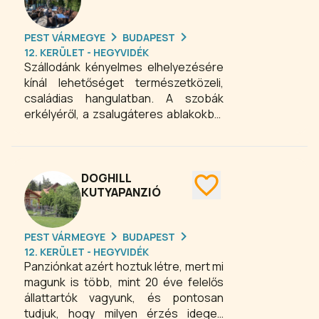
PEST VÁRMEGYE
BUDAPEST
12. KERÜLET - HEGYVIDÉK
Szállodánk kényelmes elhelyezésére
kínál lehetőséget természetközeli,
családias hangulatban. A szobák
erkélyéről, a zsalugáteres ablakokból
a budai hegyvidék gyönyörű
panorámáját is megcsodálhatják
vendégeink. Wellness szolgáltatások:
finn és infa szauna, előzetes
DOGHILL
bejelentkezés alapján masszázsok.
KUTYAPANZIÓ
Reprezentatív éttermünkben és
drinkbárunkban vendégeink részére
PEST VÁRMEGYE
BUDAPEST
bőséges, svédasztalos reggelivel,
12. KERÜLET - HEGYVIDÉK
gazdag kávé és teaválasztékkal
Panziónkat azért hoztuk létre, mert mi
szolgálunk.
magunk is több, mint 20 éve felelős
állattartók vagyunk, és pontosan
tudjuk, hogy milyen érzés idegen