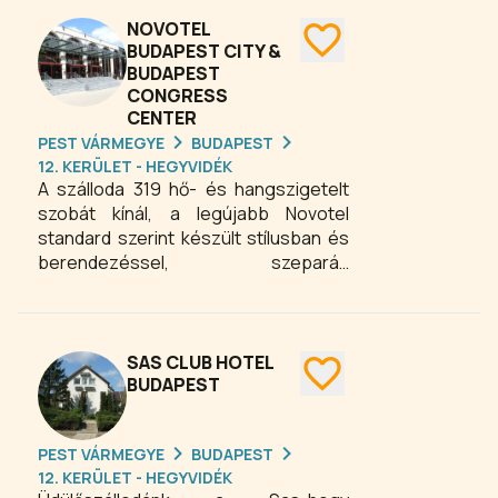
12. kerületben zöld környezetben
várja vendégeit budapesti üzleti
NOVOTEL
hotelünk 24 modern szobával. A
BUDAPEST CITY &
BUDAPEST
szobák légkondicionáltak és
CONGRESS
hangszigeteltek, tágasak, műholdas
CENTER
színes TV-vel, telefonnal és minibárral
PEST VÁRMEGYE
BUDAPEST
felszereltek, ablakaik Buda zöld
12. KERÜLET - HEGYVIDÉK
övezetéből Pest híres
A szálloda 319 hő- és hangszigetelt
látványosságaira néznek.
szobát kínál, a legújabb Novotel
standard szerint készült stílusban és
berendezéssel, szeparált
fürdőszobával és toalettel áll a
vendégek rendelkezésére. A szobák
felszereltsége: színes TV ingyenes
nemzetközi adókkal, fizetős videó
SAS CLUB HOTEL
csatornákkal és üzenet fogadási
BUDAPEST
lehetőséggel, rádióadók, telefon,
minibár, szobai széf, mágneskártyás
PEST VÁRMEGYE
BUDAPEST
ajtózár, kémlelőnyílás,
12. KERÜLET - HEGYVIDÉK
modemcsatlakozó, szobaszerviz. Az