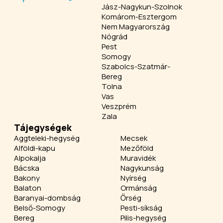
Jász-Nagykun-Szolnok
Komárom-Esztergom
Nem Magyarország
Nógrád
Pest
Somogy
Szabolcs-Szatmár-
Bereg
Tolna
Vas
Veszprém
Zala
Tájegységek
Aggteleki-hegység
Mecsek
Alföldi-kapu
Mezőföld
Alpokalja
Muravidék
Bácska
Nagykunság
Bakony
Nyírség
Balaton
Ormánság
Baranyai-dombság
Őrség
Belső-Somogy
Pesti-síkság
Bereg
Pilis-hegység