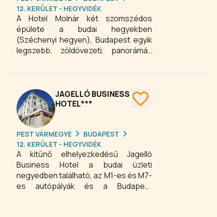
12. KERÜLET - HEGYVIDÉK
A Hotel Molnár két szomszédos
épülete a budai hegyekben
(Széchenyi hegyen), Budapest egyik
legszebb, zöldövezeti, panorámás
környezetében található. `A`
épületünkben 11 szoba, étterem,
szauna, fitness terem, `B`
épületünkben pedig 12 szoba
JAGELLÓ BUSINESS
található. Személygépkocsival érkező
HOTEL***
vendégeink részére privát
parkolóhely áll rendelkezésre.
PEST VÁRMEGYE
BUDAPEST
12. KERÜLET - HEGYVIDÉK
A kitűnő elhelyezkedésű Jagelló
Business Hotel a budai üzleti
negyedben található, az M1-es és M7-
es autópályák és a Budapest
Congress és World Trade Center
közelében. Budapest budai oldalán, a