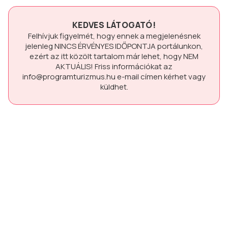
KEDVES LÁTOGATÓ!
Felhívjuk figyelmét, hogy ennek a megjelenésnek
jelenleg
NINCS ÉRVÉNYES IDŐPONTJA
portálunkon,
ezért az itt közölt tartalom már lehet, hogy
NEM
AKTUÁLIS!
Friss információkat az
info@programturizmus.hu
e-mail címen kérhet vagy
küldhet.