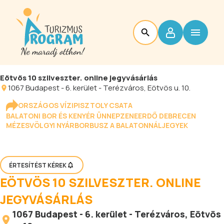
Eötvös 10 szilveszter. online jegyvásárlás
1067
Budapest
-
6. kerület - Terézváros
, Eötvös u. 10.
ORSZÁGOS VÍZIPISZTOLY CSATA
BALATONI BOR ÉS KENYÉR ÜNNEP
ZENEERDŐ DEBRECEN
MÉZESVÖLGYI NYÁR
BORBUSZ A BALATONNÁL
JEGYEK
ÉRTESÍTÉST KÉREK
EÖTVÖS 10 SZILVESZTER. ONLINE
JEGYVÁSÁRLÁS
1067
Budapest
-
6. kerület - Terézváros
, Eötvös