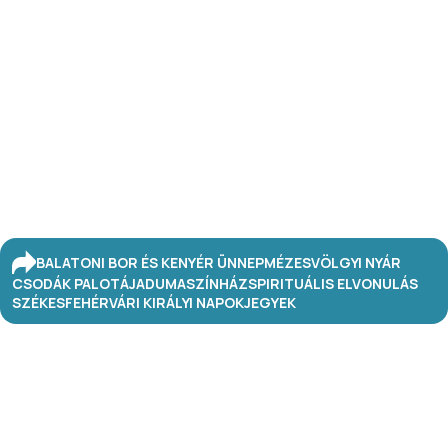
BALATONI BOR ÉS KENYÉR ÜNNEP
MÉZESVÖLGYI NYÁR
CSODÁK PALOTÁJA
DUMASZÍNHÁZ
SPIRITUÁLIS ELVONULÁS
SZÉKESFEHÉRVÁRI KIRÁLYI NAPOK
JEGYEK