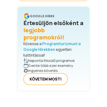
GOOGLE HÍREK
Értesüljön elsőként a
legjobb
programokról!
Kövesse a
Programturizmust a
Google Hírekben
egyetlen
kattintással!
Naponta frissülő programok
Évente több ezer esemény
Ingyenes követés
KÖVETEM MOST!