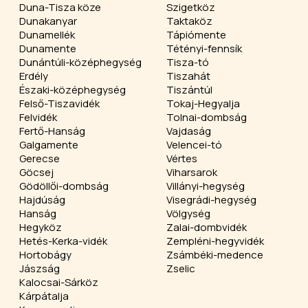
Duna-Tisza köze
Szigetköz
Dunakanyar
Taktaköz
Dunamellék
Tápiómente
Dunamente
Tétényi-fennsík
Dunántúli-középhegység
Tisza-tó
Erdély
Tiszahát
Északi-középhegység
Tiszántúl
Felső-Tiszavidék
Tokaj-Hegyalja
Felvidék
Tolnai-dombság
Fertő-Hanság
Vajdaság
Galgamente
Velencei-tó
Gerecse
Vértes
Göcsej
Viharsarok
Gödöllői-dombság
Villányi-hegység
Hajdúság
Visegrádi-hegység
Hanság
Völgység
Hegyköz
Zalai-dombvidék
Hetés-Kerka-vidék
Zempléni-hegyvidék
Hortobágy
Zsámbéki-medence
Jászság
Zselic
Kalocsai-Sárköz
Kárpátalja