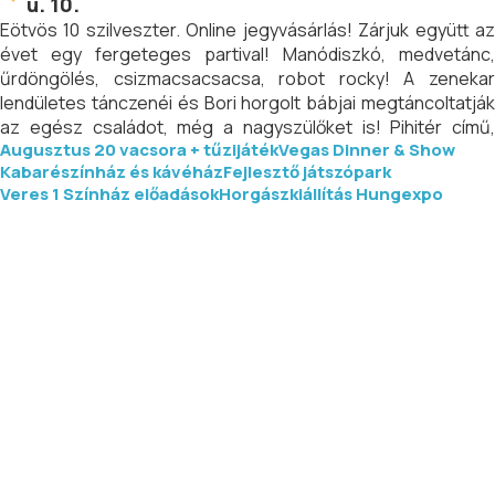
u. 10.
Eötvös 10 szilveszter. Online jegyvásárlás! Zárjuk együtt az
évet egy fergeteges partival! Manódiszkó, medvetánc,
űrdöngölés, csizmacsacsacsa, robot rocky! A zenekar
lendületes tánczenéi és Bori horgolt bábjai megtáncoltatják
az egész családot, még a nagyszülőket is! Pihitér című,
Augusztus 20 vacsora + tűzijáték
Vegas Dinner & Show
készülő új lemezükről egy-két titkos világslágerrel is
Kabarészínház és kávéház
Fejlesztő játszópark
kedveskednek majd a tisztelt publikumnak.
Veres 1 Színház előadások
Horgászkiállítás Hungexpo