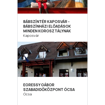
BÁBSZÍNTÉR KAPOSVÁR -
BÁBSZÍNHÁZI ELŐADÁSOK
MINDEN KOROSZTÁLYNAK
Kaposvár
EGRESSY GÁBOR
SZABADIDŐKÖZPONT ÓCSA
Ócsa