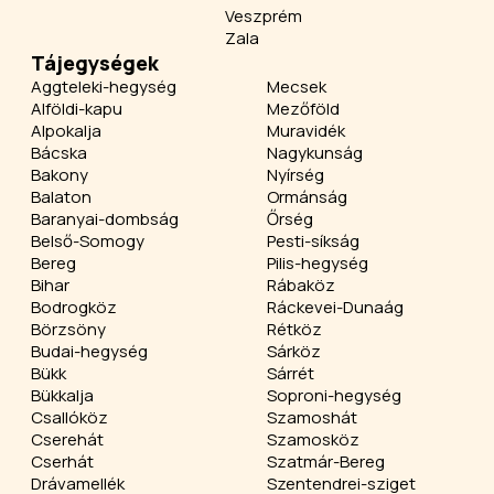
Veszprém
Zala
Tájegységek
Aggteleki-hegység
Mecsek
Alföldi-kapu
Mezőföld
Alpokalja
Muravidék
Bácska
Nagykunság
Bakony
Nyírség
Balaton
Ormánság
Baranyai-dombság
Őrség
Belső-Somogy
Pesti-síkság
Bereg
Pilis-hegység
Bihar
Rábaköz
Bodrogköz
Ráckevei-Dunaág
Börzsöny
Rétköz
Budai-hegység
Sárköz
Bükk
Sárrét
Bükkalja
Soproni-hegység
Csallóköz
Szamoshát
Cserehát
Szamosköz
Cserhát
Szatmár-Bereg
Drávamellék
Szentendrei-sziget