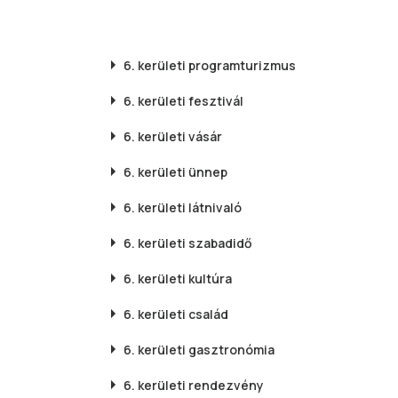
6. kerületi
programturizmus
6. kerületi
fesztivál
6. kerületi
vásár
6. kerületi
ünnep
6. kerületi
látnivaló
6. kerületi
szabadidő
6. kerületi
kultúra
6. kerületi
család
6. kerületi
gasztronómia
6. kerületi
rendezvény