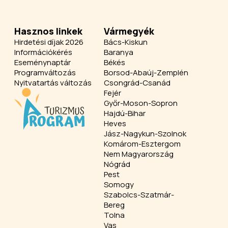
Hasznos linkek
Vármegyék
Hirdetési díjak 2026
Bács-Kiskun
Információkérés
Baranya
Eseménynaptár
Békés
Programváltozás
Borsod-Abaúj-Zemplén
Nyitvatartás változás
Csongrád-Csanád
Fejér
Győr-Moson-Sopron
Hajdú-Bihar
Heves
Jász-Nagykun-Szolnok
Komárom-Esztergom
Nem Magyarország
Nógrád
Pest
Somogy
Szabolcs-Szatmár-
Bereg
Tolna
Vas