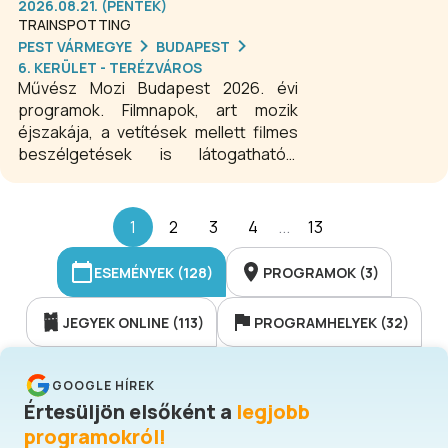
2026.08.21. (PÉNTEK)
TRAINSPOTTING
PEST VÁRMEGYE
BUDAPEST
6. KERÜLET - TERÉZVÁROS
Művész Mozi Budapest 2026. évi
programok. Filmnapok, art mozik
éjszakája, a vetítések mellett filmes
beszélgetések is látogathatók.
Fliratos, új és régi nemzetközi filmekk,
otthonos kávézó és könyvesbolt is
várja az érdeklődőket.
1
2
3
4
...
13
ESEMÉNYEK (128)
PROGRAMOK (3)
JEGYEK ONLINE (113)
PROGRAMHELYEK (32)
GOOGLE HÍREK
Értesüljön elsőként a
legjobb
programokról!