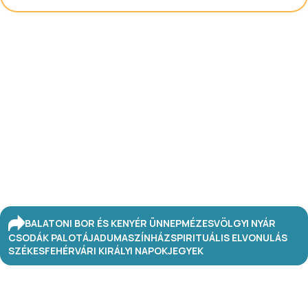
BALATONI BOR ÉS KENYÉR ÜNNEP
MÉZESVÖLGYI NYÁR
CSODÁK PALOTÁJA
DUMASZÍNHÁZ
SPIRITUÁLIS ELVONULÁS
SZÉKESFEHÉRVÁRI KIRÁLYI NAPOK
JEGYEK