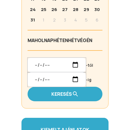
24
25
26
27
28
29
30
31
1
2
3
4
5
6
MA
HOLNAP
HÉTEN
HÉTVÉGÉN
-tól
-ig
KERESÉS
KIEMELT AJÁNLATOK