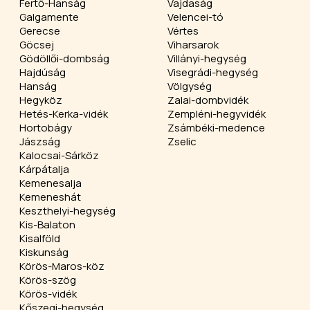
Fertő-Hanság
Vajdaság
Galgamente
Velencei-tó
Gerecse
Vértes
Göcsej
Viharsarok
Gödöllői-dombság
Villányi-hegység
Hajdúság
Visegrádi-hegység
Hanság
Völgység
Hegyköz
Zalai-dombvidék
Hetés-Kerka-vidék
Zempléni-hegyvidék
Hortobágy
Zsámbéki-medence
Jászság
Zselic
Kalocsai-Sárköz
Kárpátalja
Kemenesalja
Kemeneshát
Keszthelyi-hegység
Kis-Balaton
Kisalföld
Kiskunság
Körös-Maros-köz
Körös-szög
Körös-vidék
Kőszegi-hegység