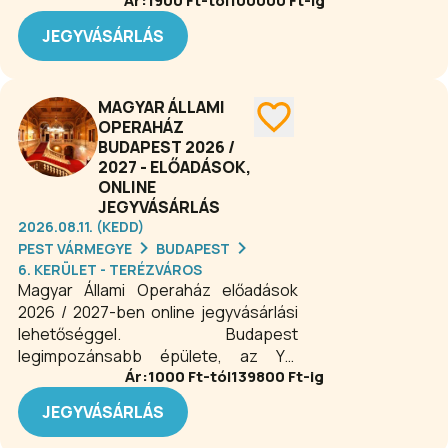
Ár:
1900
Ft-tól
100000
Ft-ig
hozzák el a közönség számára. A
Bohémélet, a Tosca vagy a
JEGYVÁSÁRLÁS
Pillangókisasszony dallamai
felejthetetlen érzelmi utazást
kínálnak. A 2026-os Puccini-előadások
MAGYAR ÁLLAMI
kiváló szólistákkal és látványos
OPERAHÁZ
színpadi megoldásokkal várják az
BUDAPEST 2026 /
opera kedvelőit.
2027 - ELŐADÁSOK,
ONLINE
JEGYVÁSÁRLÁS
2026.08.11. (KEDD)
PEST VÁRMEGYE
BUDAPEST
6. KERÜLET - TERÉZVÁROS
Magyar Állami Operaház előadások
2026 / 2027-ben online jegyvásárlási
lehetőséggel. Budapest
legimpozánsabb épülete, az Ybl
Ár:
1000
Ft-tól
139800
Ft-ig
Miklós által tervezett, 1884-ben
megnyílt Operaház igazi
JEGYVÁSÁRLÁS
ékszerdoboz. A falai között található
gyönyörű faragványok, aranyozott,