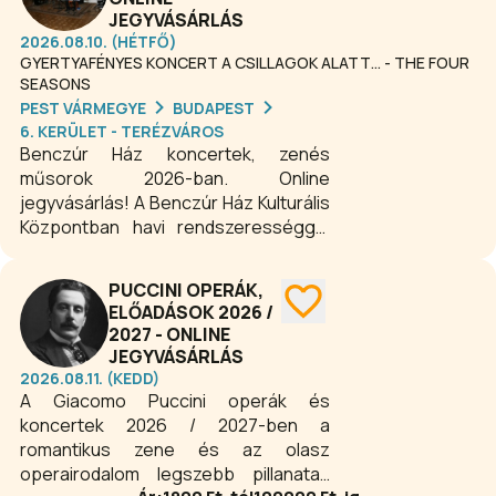
JEGYVÁSÁRLÁS
2026.08.10. (HÉTFŐ)
GYERTYAFÉNYES KONCERT A CSILLAGOK ALATT… - THE FOUR
SEASONS
PEST VÁRMEGYE
BUDAPEST
6. KERÜLET - TERÉZVÁROS
Benczúr Ház koncertek, zenés
műsorok 2026-ban. Online
jegyvásárlás! A Benczúr Ház Kulturális
Központban havi rendszerességgel
szerveznek koncerteket különböző
zenei műfajokban. A repertoárban
PUCCINI OPERÁK,
könnyű- és komolyzenei koncertek,
ELŐADÁSOK 2026 /
valamint gyermekkoncertek is
2027 - ONLINE
megtalálhatóak.
JEGYVÁSÁRLÁS
2026.08.11. (KEDD)
A Giacomo Puccini operák és
koncertek 2026 / 2027-ben a
romantikus zene és az olasz
operairodalom legszebb pillanatait