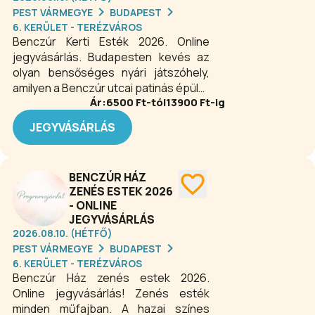
PEST VÁRMEGYE
BUDAPEST
6. KERÜLET - TERÉZVÁROS
Benczúr Kerti Esték 2026. Online
jegyvásárlás. Budapesten kevés az
olyan bensőséges nyári játszóhely,
amilyen a Benczúr utcai patinás épület
Ár:
6500
Ft-tól
13900
Ft-ig
kertjében található. A szabadtéri
színpad különleges nyári
JEGYVÁSÁRLÁS
koncertekkel, színházi előadásokkal,
filmvetítésekkel, irodalmi estekkel
várja a látogatókat.
BENCZÚR HÁZ
ZENÉS ESTEK 2026
- ONLINE
JEGYVÁSÁRLÁS
2026.08.10. (HÉTFŐ)
PEST VÁRMEGYE
BUDAPEST
6. KERÜLET - TERÉZVÁROS
Benczúr Ház zenés estek 2026.
Online jegyvásárlás! Zenés esték
minden műfajban. A hazai színes