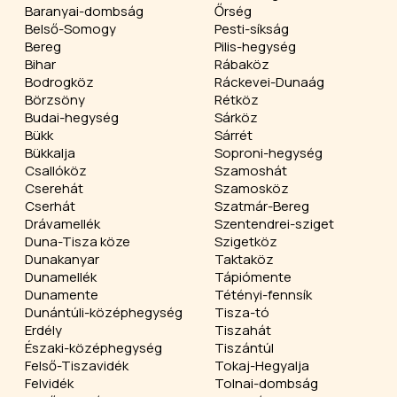
Baranyai-dombság
Őrség
Belső-Somogy
Pesti-síkság
Bereg
Pilis-hegység
Bihar
Rábaköz
Bodrogköz
Ráckevei-Dunaág
Börzsöny
Rétköz
Budai-hegység
Sárköz
Bükk
Sárrét
Bükkalja
Soproni-hegység
Csallóköz
Szamoshát
Cserehát
Szamosköz
Cserhát
Szatmár-Bereg
Drávamellék
Szentendrei-sziget
Duna-Tisza köze
Szigetköz
Dunakanyar
Taktaköz
Dunamellék
Tápiómente
Dunamente
Tétényi-fennsík
Dunántúli-középhegység
Tisza-tó
Erdély
Tiszahát
Északi-középhegység
Tiszántúl
Felső-Tiszavidék
Tokaj-Hegyalja
Felvidék
Tolnai-dombság