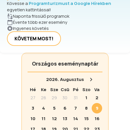
Kövesse a
Programturizmust a Google Hírekben
egyetlen kattintással!
Naponta frissülő programok
Évente több ezer esemény
Ingyenes követés
KÖVETEM MOST!
Országos eseménynaptár
2026.
Augusztus
Hé
Ke
Sze
Csü
Pé
Szo
Va
27
28
29
30
31
1
2
3
4
5
6
7
8
9
10
11
12
13
14
15
16
17
18
19
20
21
22
23