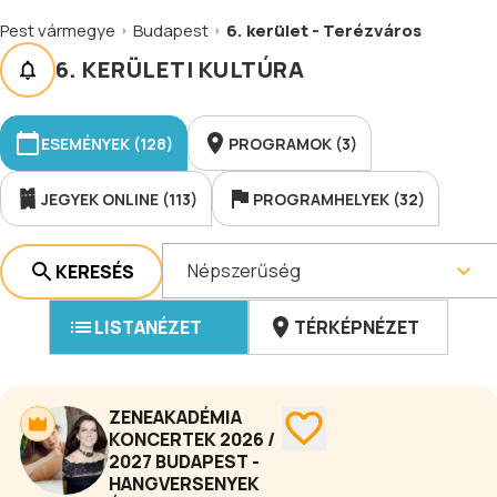
Pest vármegye
Budapest
6. kerület - Terézváros
6. KERÜLETI KULTÚRA
ESEMÉNYEK (128)
PROGRAMOK (3)
JEGYEK ONLINE (113)
PROGRAMHELYEK (32)
Népszerűség
KERESÉS
LISTANÉZET
TÉRKÉPNÉZET
ZENEAKADÉMIA
KONCERTEK 2026 /
2027 BUDAPEST -
HANGVERSENYEK