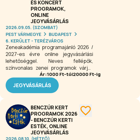
ÉS KONCERT
PROGRAMOK,
ONLINE
JEGYVÁSÁRLÁS
2026.09.05. (SZOMBAT)
PEST VÁRMEGYE
BUDAPEST
6. KERÜLET - TERÉZVÁROS
Zeneakadémia programajánló 2026 /
2027-es évre online jegyvásárlási
lehetőséggel. Neves fellépők,
színvonalas zenei programok várják
Ár:
1000
Ft-tól
20000
Ft-ig
az érdeklődőket egész évben. A világ
50 legjobb előadóművészeti
JEGYVÁSÁRLÁS
egyeteme között van, Nagyterme
legendás hangversenyhelyszín.
Egyedülálló szecessziós épülete csak
BENCZÚR KERT
fokozza az itt megtapasztalható
PROGRAMOK 2026
élményeket.
- BENCZÚR KERTI
ESTÉK, ONLINE
JEGYVÁSÁRLÁS
2026.08.10. (HÉTFŐ)