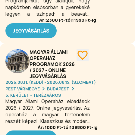
Programjainkat úgy alakítjuk, hogy
napközben elsősorban a gyerekeké
legyen a színpad: a beavató
Ár:
2300
Ft-tól
11990
Ft-ig
színháztól a játékos
ismeretszerzésen át a különböző
JEGYVÁSÁRLÁS
társadalmi ügyeink megvitatásáig.
Esténként a 6SZIN Teátrum
elsősorban befogadó színházként
MAGYAR ÁLLAMI
működik. Repertoárunk kialakításánál
OPERAHÁZ
egyetlen szempont vezérel minket: a
PROGRAMOK 2026
minőség. Máshol sikerrel játszott
/ 2027 - ONLINE
darabok és ritka, különleges
JEGYVÁSÁRLÁS
művészeti kísérletek váltják egymást
2026.08.11. (KEDD) - 2026.08.15. (SZOMBAT)
– reményeink szerint - amíg világ a
PEST VÁRMEGYE
BUDAPEST
világ és még egy nap.
6. KERÜLET - TERÉZVÁROS
Magyar Állami Operaház előadások
2026 / 2027. Online jegyvásárlás. Az
operaház a magyar történelem
részét képezi. Klasszikus és modern
Ár:
1000
Ft-tól
139800
Ft-ig
művek egyaránt felcsendülnek fali
közt. A látogatókat nem csak