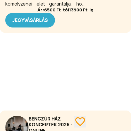
komolyzenei élet garantálja, hogy
Ár:
6500
Ft-tól
13900
Ft-ig
változatos programkínálatban legyen
részünk az estek alkalmával.
JEGYVÁSÁRLÁS
Klasszikus és kortárs művek egyaránt
elhangoznak a koncertek alkalmával.
BENCZÚR HÁZ
KONCERTEK 2026 -
ONLINE