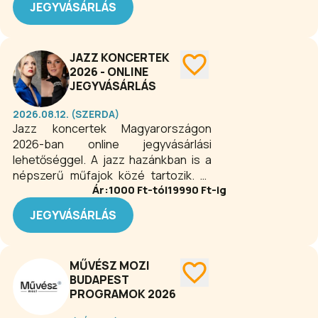
JEGYVÁSÁRLÁS
építészeti jellegeivel, hanem az
előadások magas színvonalával is
lenyűgözi. Külföldi és hazai előadók is
JAZZ KONCERTEK
fellépnek színpadán.
2026 - ONLINE
JEGYVÁSÁRLÁS
2026.08.12. (SZERDA)
Jazz koncertek Magyarországon
2026-ban online jegyvásárlási
lehetőséggel. A jazz hazánkban is a
népszerű műfajok közé tartozik. Mi
Ár:
1000
Ft-tól
19990
Ft-ig
sem bizonyíthatná ezt jobban, mint a
megannyi koncert és zenei program.
JEGYVÁSÁRLÁS
A külföldi és hazai előadók széles
repertoárjából válogathat a műfaj
iránt érdeklődő koncertlátogató.
MŰVÉSZ MOZI
Vidéken és a fővárosban is több
BUDAPEST
helyszín kínál színvonalas koncertet.
PROGRAMOK 2026