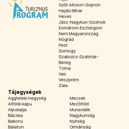
Győr-Moson-Sopron
Hajdú-Bihar
Heves
Jász-Nagykun-Szolnok
Komárom-Esztergom
Nem Magyarország
Nógrád
Pest
Somogy
Szabolcs-Szatmár-
Bereg
Tolna
Vas
Veszprém
Zala
Tájegységek
Aggteleki-hegység
Mecsek
Alföldi-kapu
Mezőföld
Alpokalja
Muravidék
Bácska
Nagykunság
Bakony
Nyírség
Balaton
Ormánság