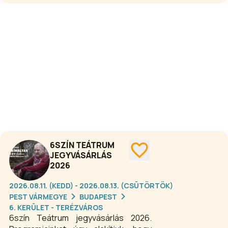
bársony és márvány felületek,
lépcsők, erkélyek és freskók,
amellett, hogy feledhetetlen látványt
nyújtanak, számos izgalmas történet
szemtanúi is voltak.
6SZÍN TEÁTRUM
JEGYVÁSÁRLÁS
2026
2026.08.11. (KEDD) - 2026.08.13. (CSÜTÖRTÖK)
PEST VÁRMEGYE
BUDAPEST
6. KERÜLET - TERÉZVÁROS
6szín Teátrum jegyvásárlás 2026.