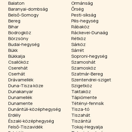
Balaton
Ormánság
Baranyai-dombság
Őrség
Belső-Somogy
Pesti-síkság
Bereg
Pilis-hegység
Bihar
Rábaköz
Bodrogköz
Ráckevei-Dunaág
Börzsöny
Rétköz
Budai-hegység
Sárköz
Bükk
Sárrét
Bükkalja
Soproni-hegység
Csallóköz
Szamoshát
Cserehát
Szamosköz
Cserhát
Szatmár-Bereg
Drávamellék
Szentendrei-sziget
Duna-Tisza köze
Szigetköz
Dunakanyar
Taktaköz
Dunamellék
Tápiómente
Dunamente
Tétényi-fennsík
Dunántúli-középhegység
Tisza-tó
Erdély
Tiszahát
Északi-középhegység
Tiszántúl
Felső-Tiszavidék
Tokaj-Hegyalja