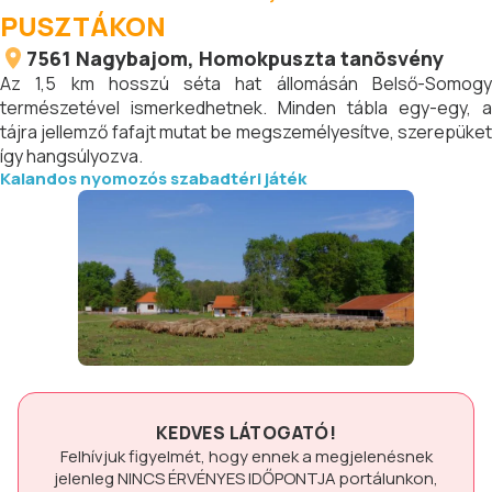
PUSZTÁKON
7561
Nagybajom
, Homokpuszta tanösvény
Az 1,5 km hosszú séta hat állomásán Belső-Somogy
természetével ismerkedhetnek. Minden tábla egy-egy, a
tájra jellemző fafajt mutat be megszemélyesítve, szerepüket
így hangsúlyozva.
Kalandos nyomozós szabadtéri játék
KEDVES LÁTOGATÓ!
Felhívjuk figyelmét, hogy ennek a megjelenésnek
jelenleg
NINCS ÉRVÉNYES IDŐPONTJA
portálunkon,