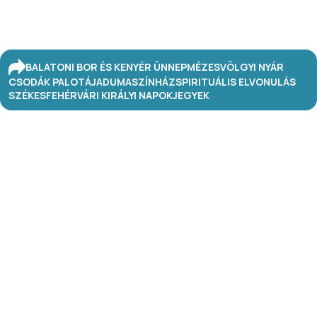
BALATONI BOR ÉS KENYÉR ÜNNEP
MÉZESVÖLGYI NYÁR
CSODÁK PALOTÁJA
DUMASZÍNHÁZ
SPIRITUÁLIS ELVONULÁS
SZÉKESFEHÉRVÁRI KIRÁLYI NAPOK
JEGYEK