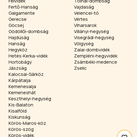
Felvidék
Tolnai-dombság
Fertő-Hanság
Vajdaság
Galgamente
Velencei-tó
Gerecse
Vértes
Göcsej
Viharsarok
Gödöllői-dombság
Villányi-hegység
Hajdúság
Visegrádi-hegység
Hanság
Völgység
Hegyköz
Zalai-dombvidék
Hetés-Kerka-vidék
Zempléni-hegyvidék
Hortobágy
Zsámbéki-medence
Jászság
Zselic
Kalocsai-Sárköz
Kárpátalja
Kemenesalja
Kemeneshát
Keszthelyi-hegység
Kis-Balaton
Kisalföld
Kiskunság
Körös-Maros-köz
Körös-szög
Körös-vidék