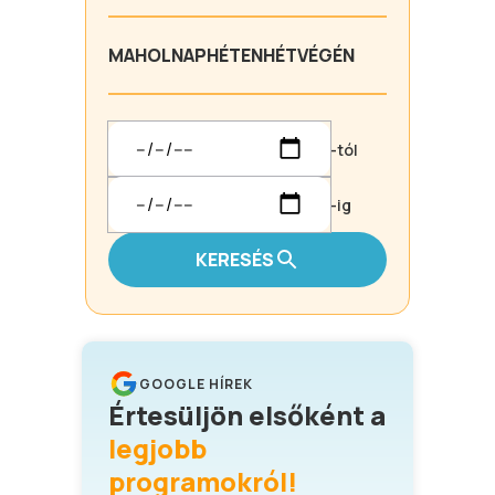
MA
HOLNAP
HÉTEN
HÉTVÉGÉN
-tól
-ig
KERESÉS
GOOGLE HÍREK
Értesüljön elsőként a
legjobb
programokról!