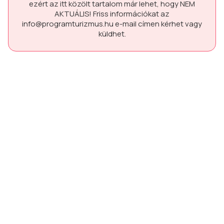
ezért az itt közölt tartalom már lehet, hogy
NEM
AKTUÁLIS!
Friss információkat az
info@programturizmus.hu
e-mail címen kérhet vagy
küldhet.