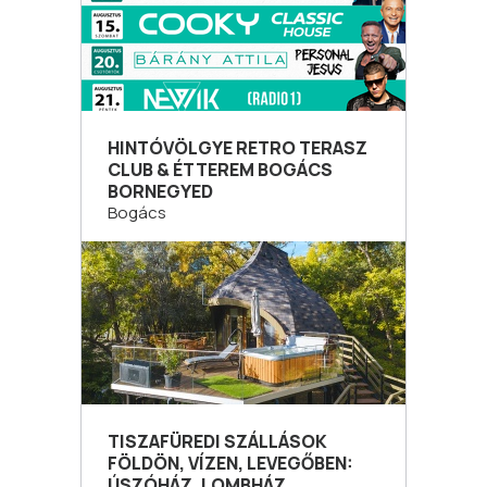
HINTÓVÖLGYE RETRO TERASZ
CLUB & ÉTTEREM BOGÁCS
BORNEGYED
Bogács
TISZAFÜREDI SZÁLLÁSOK
FÖLDÖN, VÍZEN, LEVEGŐBEN:
ÚSZÓHÁZ, LOMBHÁZ,