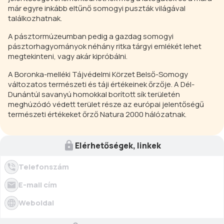
már egyre inkább eltűnő somogyi puszták világával
találkozhatnak.
A pásztormúzeumban pedig a gazdag somogyi
pásztorhagyományok néhány ritka tárgyi emlékét lehet
megtekinteni, vagy akár kipróbálni.
A Boronka-melléki Tájvédelmi Körzet Belső-Somogy
változatos természeti és táji értékeinek őrzője. A Dél-
Dunántúl savanyú homokkal borított sík területén
meghúzódó védett terület része az európai jelentőségű
természeti értékeket őrző Natura 2000 hálózatnak.
Elérhetőségek, linkek
Telefonszám
E-mail cím
Weboldal