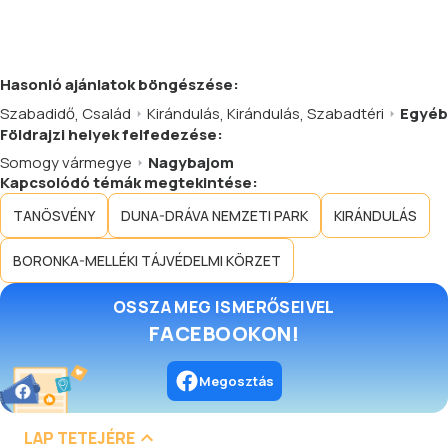
Hasonló
ajánlatok
böngészése:
Szabadidő
,
Család
Kirándulás
,
Kirándulás
,
Szabadtéri
Egyéb
Földrajzi helyek felfedezése:
Somogy vármegye
Nagybajom
Kapcsolódó témák megtekintése:
TANÖSVÉNY
DUNA-DRÁVA NEMZETI PARK
KIRÁNDULÁS
BORONKA-MELLÉKI TÁJVÉDELMI KÖRZET
OSSZA MEG ISMERŐSEIVEL
FACEBOOKON!
Megosztás
LAP TETEJÉRE