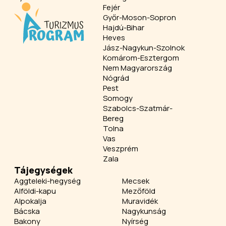
Fejér
Győr-Moson-Sopron
Hajdú-Bihar
Heves
Jász-Nagykun-Szolnok
Komárom-Esztergom
Nem Magyarország
Nógrád
Pest
Somogy
Szabolcs-Szatmár-
Bereg
Tolna
Vas
Veszprém
Zala
Tájegységek
Aggteleki-hegység
Mecsek
Alföldi-kapu
Mezőföld
Alpokalja
Muravidék
Bácska
Nagykunság
Bakony
Nyírség