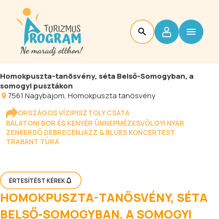
Homokpuszta-tanösvény, séta Belső-Somogyban, a
somogyi pusztákon
7561
Nagybajom
, Homokpuszta tanösvény
ORSZÁGOS VÍZIPISZTOLY CSATA
BALATONI BOR ÉS KENYÉR ÜNNEP
MÉZESVÖLGYI NYÁR
ZENEERDŐ DEBRECEN
JAZZ & BLUES KONCERTEST
TRABANT TÚRA
ÉRTESÍTÉST KÉREK
HOMOKPUSZTA-TANÖSVÉNY, SÉTA
BELSŐ-SOMOGYBAN, A SOMOGYI