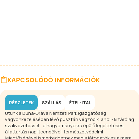
KAPCSOLÓDÓ INFORMÁCIÓK
RÉSZLETEK
SZÁLLÁS
ÉTEL-ITAL
Utunk a Duna-Dráva Nemzeti Park Igazgatóság
vagyonkezelésében lévő pusztán végződik, ahol - kizárólag
szakvezetéssel - a hagyományokra épülő legeltetéses
állattartás napi teendőivel, természetvédelmi
jelentőségével ismerkedhetnek meg a látogatók és a mára