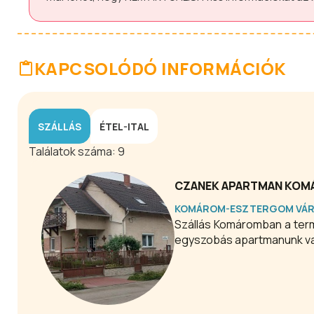
KAPCSOLÓDÓ INFORMÁCIÓK
SZÁLLÁS
ÉTEL-ITAL
Találatok száma:
9
CZANEK APARTMAN KO
KOMÁROM-ESZTERGOM VÁ
Szállás Komáromban a termálfürdő közvetlen közelében! Házunk emeletén két kényelmes, szép
egyszobás apartmanunk van 