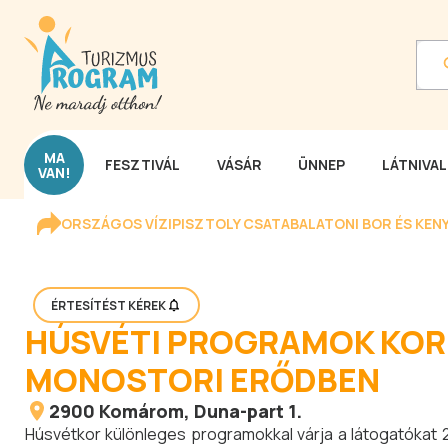
MA
FESZTIVÁL
VÁSÁR
ÜNNEP
LÁTNIVA
VAN!
ORSZÁGOS VÍZIPISZTOLY CSATA
BALATONI BOR ÉS KEN
ÉRTESÍTÉST KÉREK
HÚSVÉTI PROGRAMOK KOR
MONOSTORI ERŐDBEN
2900
Komárom
, Duna-part 1.
Húsvétkor különleges programokkal várja a látogatókat 2