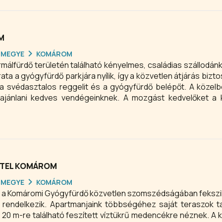
M
RMEGYE
KOMÁROM
málfürdő területén található kényelmes, családias szállodánk
rata a gyógyfürdő parkjára nyílik, így a közvetlen átjárás bizto
a svédasztalos reggelit és a gyógyfürdő belépőt. A közel
ajánlani kedves vendégeinknek. A mozgást kedvelőket a 
s várja.
OTEL KOMÁROM
RMEGYE
KOMÁROM
 a Komáromi Gyógyfürdő közvetlen szomszédságában fekszik
al rendelkezik. Apartmanjaink többségéhez saját teraszok t
 20 m-re található feszített víztükrű medencékre néznek. A 