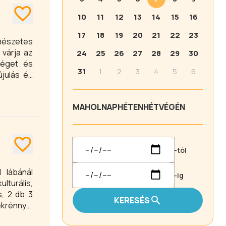
10
11
12
13
14
15
16
17
18
19
20
21
22
23
mészetes
 várja az
24
25
26
27
28
29
30
séget és
31
1
2
3
4
5
6
újulás és
. A város
k. Mindez
MA
HOLNAP
HÉTEN
HÉTVÉGÉN
zlovákiai
-tól
 lábánál
-ig
s, 2 db 3
KERESÉS
ekrénnyel
cre egész