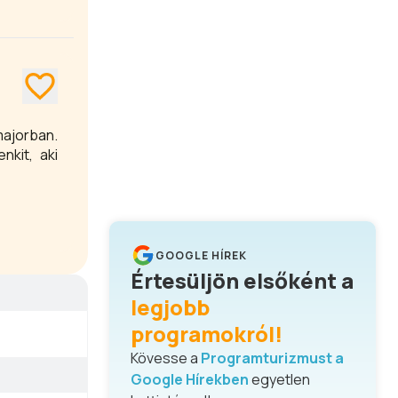
majorban.
nkit, aki
GOOGLE HÍREK
Értesüljön elsőként a
legjobb
programokról!
Kövesse a
Programturizmust a
Google Hírekben
egyetlen