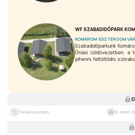
évben nyitva tartó gyógyvi
WF SZABADIDŐPARK KO
KOMÁROM-ESZTERGOM VÁ
Szabadidőparkunk Komárom
Óriási zöldövezetben, a t
pihenni, feltöltődni, szórak
E
Telefonszám
E-mail c