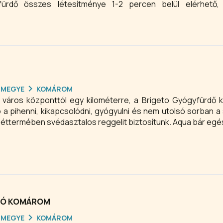
fürdő összes létesítménye 1-2 percen belül elérhető,
égei napközben korlátlan alkalommal vehetik igénybe.
RMEGYE
KOMÁROM
város központtól egy kilométerre, a Brigeto Gyógyfürdő 
a pihenni, kikapcsolódni, gyógyulni és nem utolsó sorban a 
a éttermében svédasztalos reggelit biztosítunk. Aqua bár eg
ZIÓ KOMÁROM
RMEGYE
KOMÁROM