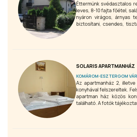
Éttermünk svédasztalos re
leves, 8-10 fajta főétel, sa
nyáron virágos, árnyas t
biztosítani, csendes, tis
finom ételekkel és italokkal
SOLARIS APARTMANHÁZ
KOMÁROM-ESZTERGOM VÁ
Az apartmanház 2, illetv
konyhával felszereltek. F
apartman ház közös konyh
található. A fotók tájékozt