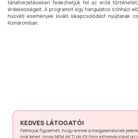
tárlatvezetéseken fedezhetjük fel az erőd történeté
érdekességeit. A programot egy hangulatos színházi előad
húsvéti események kiváló kikapcsolódást nyújtanak c
Komáromban.
KEDVES LÁTOGATÓ!
Felhívjuk figyelmét, hogy ennek a megjelenésnek jelen
már lehet, hogy
NEM AKTUÁLIS!
Friss információkat az