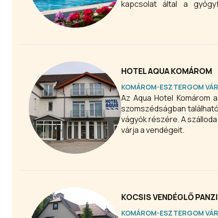
kapcsolat által a gyógy
szolgáltatásait a ház vend
HOTEL AQUA KOMÁROM
KOMÁROM-ESZTERGOM VÁ
Az Aqua Hotel Komárom a 
szomszédságban található 
vágyók részére. A szállod
várja a vendégeit.
KOCSIS VENDÉGLŐ PAN
KOMÁROM-ESZTERGOM VÁ