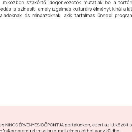
t, miközben szakértő idegenvezetők mutatják be a történ
ás is színesíti, amely izgalmas kulturális élményt kínál a l
saládoknak és mindazoknak, akik tartalmas ünnepi progr
leg
NINCS ÉRVÉNYES IDŐPONTJA
portálunkon, ezért az itt közölt 
info@programturizmus.hu
e-mail címen kérhet vagy küldhet.