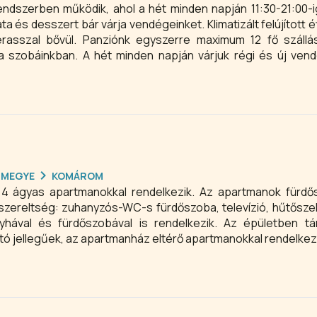
ndszerben működik, ahol a hét minden napján 11:30-21:00-i
láta és desszert bár várja vendégeinket. Klimatizált felújított
erasszal bővül. Panziónk egyszerre maximum 12 fő szállá
zta szobáinkban. A hét minden napján várjuk régi és új ven
.
RMEGYE
KOMÁROM
e 4 ágyas apartmanokkal rendelkezik. Az apartmanok fürdő
elszereltség: zuhanyzós-WC-s fürdőszoba, televízió, hűtősze
ával és fürdőszobával is rendelkezik. Az épületben tár
ató jellegűek, az apartmanház eltérő apartmanokkal rendelkez