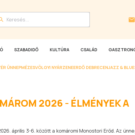
LÓ
SZABADIDŐ
KULTÚRA
CSALÁD
GASZTRONÓ
YÉR ÜNNEP
MÉZESVÖLGYI NYÁR
ZENEERDŐ DEBRECEN
JAZZ & BLU
MÁROM 2026 - ÉLMÉNYEK A
026. április 3-6. között a komáromi Monostori Erőd. Az ünne