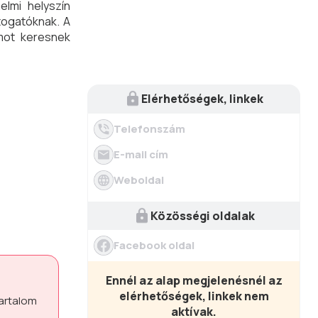
elmi helyszín
átogatóknak. A
amot keresnek
Elérhetőségek, linkek
Telefonszám
E-mail cím
Weboldal
Közösségi oldalak
Facebook oldal
Ennél az alap megjelenésnél az
elérhetőségek, linkek nem
tartalom
aktívak.