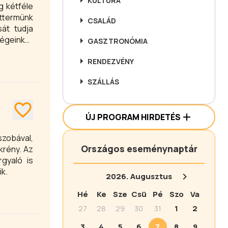
KULTÚRA
g kétféle
 éttermünk
CSALÁD
sát tudja
dégeinket
GASZTRONÓMIA
RENDEZVÉNY
SZÁLLÁS
ÚJ PROGRAM HIRDETÉS
szobával,
Országos eseménynaptár
krény. Az
gyaló is
ik.
2026.
Augusztus
Hé
Ke
Sze
Csü
Pé
Szo
Va
27
28
29
30
31
1
2
3
4
5
6
7
8
9