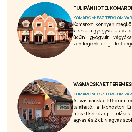
TULIPÁN HOTEL KOMÁR
KOMÁROM-ESZTERGOM VÁ
Komárom könnyen megköze
kincse a gyógyvíz és az 
üdülni, gyógyulni vágyó
vendégeink elégedettségé
fejlődés jegyében zajlott,
központjában, egy csende
nagyon jó kiindulópontja e
Komáromba.
VASMACSKA ÉTTEREM É
KOMÁROM-ESZTERGOM VÁ
A Vasmacska Étterem és
található, a Monostori Erődhöz legközele
turisztikai és sportolási
ágyas és 2 db 4 ágyas szob
felszereltek, apartmanjai