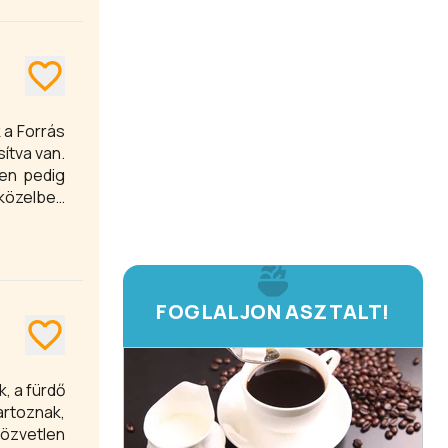
 a Forrás
sítva van.
ben pedig
közelben
FOGLALJON ASZTALT!
, a fürdő
artoznak,
közvetlen