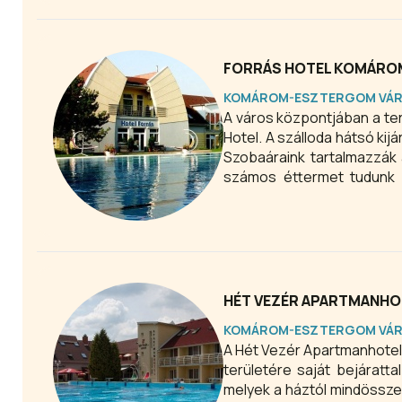
FORRÁS HOTEL KOMÁRO
KOMÁROM-ESZTERGOM VÁ
A város központjában a ter
Hotel. A szálloda hátsó kijá
Szobaáraink tartalmazzák 
számos éttermet tudunk 
számtalan sportlehetőség i
HÉT VEZÉR APARTMANH
KOMÁROM-ESZTERGOM VÁ
A Hét Vezér Apartmanhotel
területére saját bejáratt
melyek a háztól mindössze