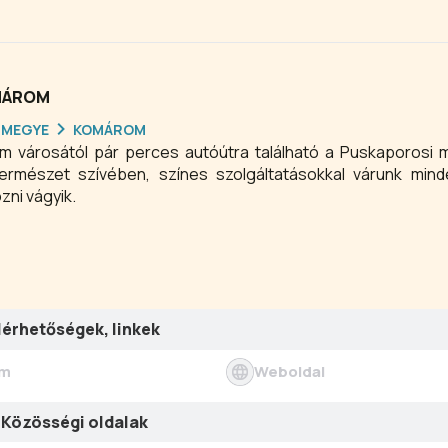
zes termálfürdő üzemel.
MÁROM
RMEGYE
KOMÁROM
 városától pár perces autóútra található a Puskaporosi 
ermészet szívében, színes szolgáltatásokkal várunk minde
ozni vágyik.
lérhetőségek, linkek
ím
Weboldal
Közösségi oldalak