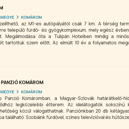
OM
RMEGYE
KOMÁROM
líthető, az M1-es autópályától csak 7 km. A térség ter
erre települő fürdő- és gyógykomplexum, mely egész évben
kat. Megálmodása óta a Tulipán Hotelben mindig a minő
t tartottuk szem előtt. Az elmúlt 10 év a folyamatos meg
 azzal a céllal, hogy vendégeink elégedettségét garantáljuk
s mellékutcában található kényelmes, családias szállodán
gy kellemes kirándulásnak akár a Monostori- erődbe, akár a s
S PANZIÓ KOMÁROM
RMEGYE
KOMÁROM
 Panzió Komáromban, a Magyar-Szlovák határátkelő-híd
bbi étterem. Az idelátogatók sokszínű kulturális,
 lehetőség közül válogathatnak. Panziónkban 20 db kétágya
a található. Szobáink fürdővel, színes televízióval és hűtősz
nkhoz ezen kívül mini konyha is tartozik. A panziótól 5 per