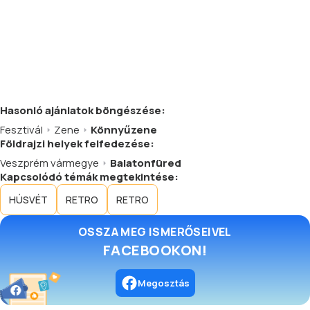
Hasonló
ajánlatok
böngészése:
Fesztivál
Zene
Könnyűzene
Földrajzi helyek felfedezése:
Veszprém vármegye
Balatonfüred
Kapcsolódó témák megtekintése:
HÚSVÉT
RETRO
RETRO
OSSZA MEG ISMERŐSEIVEL
FACEBOOKON!
Megosztás