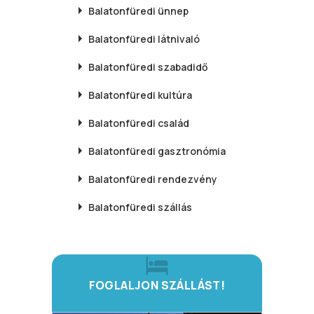
Balatonfüredi
ünnep
Balatonfüredi
látnivaló
Balatonfüredi
szabadidő
Balatonfüredi
kultúra
Balatonfüredi
család
Balatonfüredi
gasztronómia
Balatonfüredi
rendezvény
Balatonfüredi
szállás
FOGLALJON SZÁLLÁST!