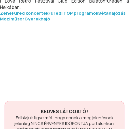
I Love Retro Fesztivál Club Edition Balatonfüreden a
Helkában.
ZeneFüred koncertek
Füredi TOP programok
Sétahajózás
Moziműsor
Gyerekhajó
KEDVES LÁTOGATÓ!
Felhívjuk figyelmét, hogy ennek a megjelenésnek
jelenleg
NINCS ÉRVÉNYES IDŐPONTJA
portálunkon,