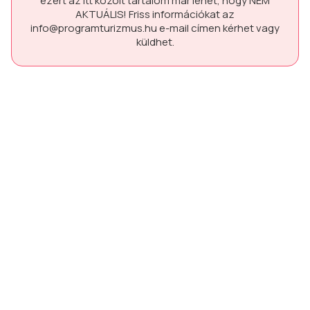
ezért az itt közölt tartalom már lehet, hogy
NEM
AKTUÁLIS!
Friss információkat az
info@programturizmus.hu
e-mail címen kérhet vagy
küldhet.