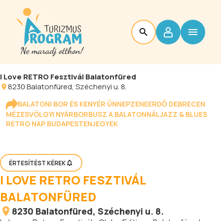
I Love RETRO Fesztivál Balatonfüred
8230
Balatonfüred
, Széchenyi u. 8.
BALATONI BOR ÉS KENYÉR ÜNNEP
ZENEERDŐ DEBRECEN
MÉZESVÖLGYI NYÁR
BORBUSZ A BALATONNÁL
JAZZ & BLUES
RETRO NAP BUDAPESTEN
JEGYEK
ÉRTESÍTÉST KÉREK
I LOVE RETRO FESZTIVÁL
BALATONFÜRED
8230
Balatonfüred
, Széchenyi u. 8.