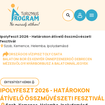
IpolyFeszt 2026 - Határokon átívelő összművészeti
fesztivál
Szob, Kemence, Helemba, Ipolydamásd
ORSZÁGOS VÍZIPISZTOLY CSATA
BALATONI BOR ÉS KENYÉR ÜNNEP
ZENEERDŐ DEBRECEN
MÉZESVÖLGYI NYÁR
BORBUSZ A BALATONNÁL
JEGYEK
ÉRTESÍTÉST KÉREK
IPOLYFESZT 2026 - HATÁROKON
ÁTÍVELŐ ÖSSZMŰVÉSZETI FESZTIVÁL