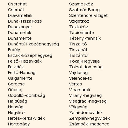
Cserehát
Szamosköz
Cserhát
Szatmár-Bereg
Drávamellék
Szentendrei-sziget
Duna-Tisza köze
Szigetköz
Dunakanyar
Taktaköz
Dunamellék
Tápiómente
Dunamente
Tétényi-fennsík
Dunántúli-középhegység
Tisza-tó
Erdély
Tiszahát
Északi-középhegység
Tiszántúl
Felső-Tiszavidék
Tokaj-Hegyalja
Felvidék
Tolnai-dombság
Fertő-Hanság
Vajdaság
Galgamente
Velencei-tó
Gerecse
Vértes
Göcsej
Viharsarok
Gödöllői-dombság
Villányi-hegység
Hajdúság
Visegrádi-hegység
Hanság
Völgység
Hegyköz
Zalai-dombvidék
Hetés-Kerka-vidék
Zempléni-hegyvidék
Hortobágy
Zsámbéki-medence