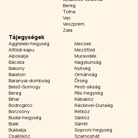
Bereg
Tolna
Vas
Veszprém
Zala
Tájegységek
Aggteleki-hegység
Mecsek
Alföldi-kapu
Mezőföld
Alpokalja
Muravidék
Bácska
Nagykunság
Bakony
Nyírség
Balaton
Ormánság
Baranyai-dombság
Őrség
Belső-Somogy
Pesti-síkság
Bereg
Pilis-hegység
Bihar
Rábaköz
Bodrogköz
Ráckevei-Dunaág
Börzsöny
Rétköz
Budai-hegység
Sárköz
Bükk
Sárrét
Bükkalja
Soproni-hegység
Csallóköz
Szamoshát