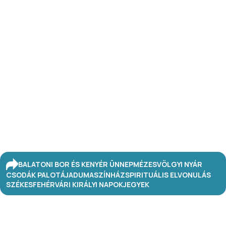
BALATONI BOR ÉS KENYÉR ÜNNEP
MÉZESVÖLGYI NYÁR
CSODÁK PALOTÁJA
DUMASZÍNHÁZ
SPIRITUÁLIS ELVONULÁS
SZÉKESFEHÉRVÁRI KIRÁLYI NAPOK
JEGYEK