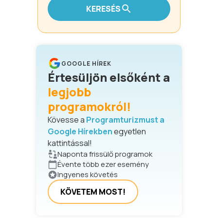
KERESÉS
GOOGLE HÍREK
Értesüljön elsőként a
legjobb
programokról!
Kövesse a
Programturizmust a
Google Hírekben
egyetlen
kattintással!
Naponta frissülő programok
Évente több ezer esemény
Ingyenes követés
KÖVETEM MOST!