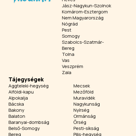
Jász-Nagykun-Szolnok
Komárom-Esztergom
Nem Magyarország
Nógrád
Pest
Somogy
Szabolcs-Szatmár-
Bereg
Tolna
Vas
Veszprém
Zala
Tájegységek
Aggteleki-hegység
Mecsek
Alföldi-kapu
Mezőföld
Alpokalja
Muravidék
Bácska
Nagykunság
Bakony
Nyírség
Balaton
Ormánság
Baranyai-dombság
Őrség
Belső-Somogy
Pesti-síkság
Bereg
Pilis-hegység