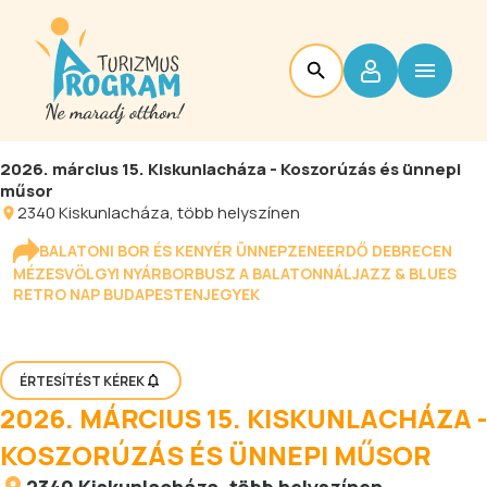
2026. március 15. Kiskunlacháza - Koszorúzás és ünnepi
műsor
2340
Kiskunlacháza
, több helyszínen
BALATONI BOR ÉS KENYÉR ÜNNEP
ZENEERDŐ DEBRECEN
MÉZESVÖLGYI NYÁR
BORBUSZ A BALATONNÁL
JAZZ & BLUES
RETRO NAP BUDAPESTEN
JEGYEK
ÉRTESÍTÉST KÉREK
2026. MÁRCIUS 15. KISKUNLACHÁZA -
KOSZORÚZÁS ÉS ÜNNEPI MŰSOR