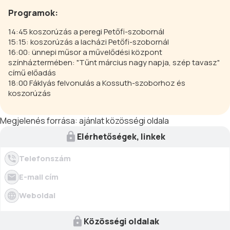
Programok:
14:45 koszorúzás a peregi Petőfi-szobornál
15:15: koszorúzás a lacházi Petőfi-szobornál
16:00: ünnepi műsor a művelődési központ
színháztermében: "Tűnt március nagy napja, szép tavasz"
című előadás
18:00 Fáklyás felvonulás a Kossuth-szoborhoz és
koszorúzás
Megjelenés forrása:
ajánlat közösségi oldala
Elérhetőségek, linkek
Telefonszám
E-mail cím
Weboldal
Közösségi oldalak