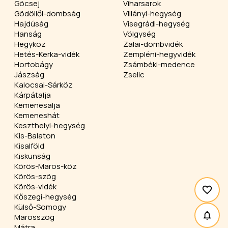
Göcsej
Viharsarok
Gödöllői-dombság
Villányi-hegység
Hajdúság
Visegrádi-hegység
Hanság
Völgység
Hegyköz
Zalai-dombvidék
Hetés-Kerka-vidék
Zempléni-hegyvidék
Hortobágy
Zsámbéki-medence
Jászság
Zselic
Kalocsai-Sárköz
Kárpátalja
Kemenesalja
Kemeneshát
Keszthelyi-hegység
Kis-Balaton
Kisalföld
Kiskunság
Körös-Maros-köz
Körös-szög
Körös-vidék
Kőszegi-hegység
Külső-Somogy
Marosszög
Mátra