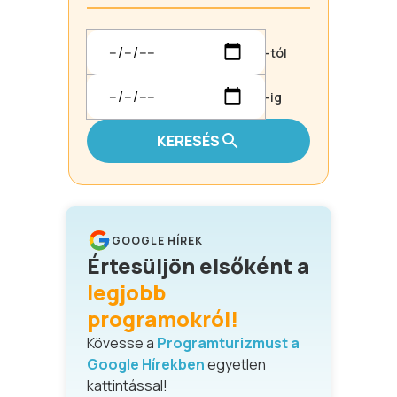
-tól
-ig
KERESÉS
GOOGLE HÍREK
Értesüljön elsőként a
legjobb
programokról!
Kövesse a
Programturizmust a
Google Hírekben
egyetlen
kattintással!