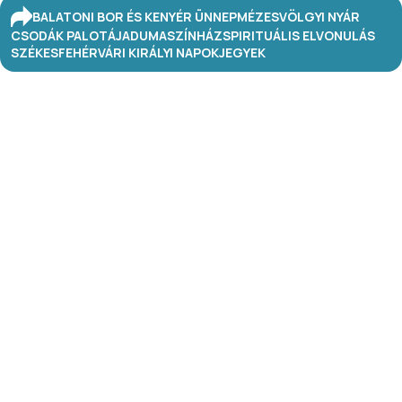
BALATONI BOR ÉS KENYÉR ÜNNEP
MÉZESVÖLGYI NYÁR
CSODÁK PALOTÁJA
DUMASZÍNHÁZ
SPIRITUÁLIS ELVONULÁS
SZÉKESFEHÉRVÁRI KIRÁLYI NAPOK
JEGYEK