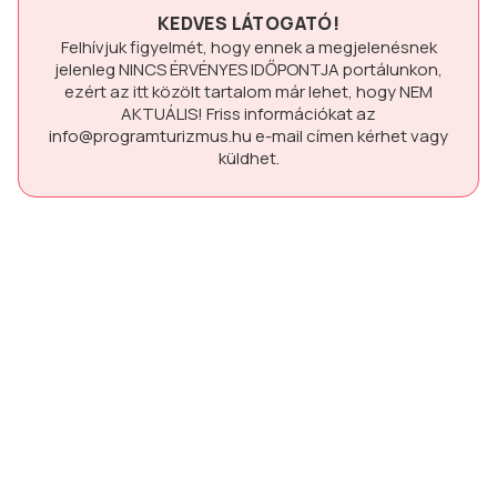
KEDVES LÁTOGATÓ!
Felhívjuk figyelmét, hogy ennek a megjelenésnek
jelenleg
NINCS ÉRVÉNYES IDŐPONTJA
portálunkon,
ezért az itt közölt tartalom már lehet, hogy
NEM
AKTUÁLIS!
Friss információkat az
info@programturizmus.hu
e-mail címen kérhet vagy
küldhet.