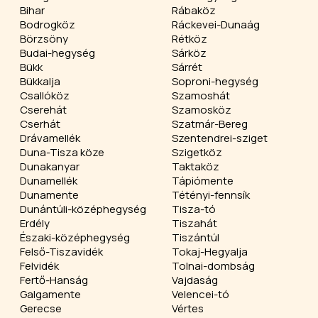
Bihar
Rábaköz
Bodrogköz
Ráckevei-Dunaág
Börzsöny
Rétköz
Budai-hegység
Sárköz
Bükk
Sárrét
Bükkalja
Soproni-hegység
Csallóköz
Szamoshát
Cserehát
Szamosköz
Cserhát
Szatmár-Bereg
Drávamellék
Szentendrei-sziget
Duna-Tisza köze
Szigetköz
Dunakanyar
Taktaköz
Dunamellék
Tápiómente
Dunamente
Tétényi-fennsík
Dunántúli-középhegység
Tisza-tó
Erdély
Tiszahát
Északi-középhegység
Tiszántúl
Felső-Tiszavidék
Tokaj-Hegyalja
Felvidék
Tolnai-dombság
Fertő-Hanság
Vajdaság
Galgamente
Velencei-tó
Gerecse
Vértes