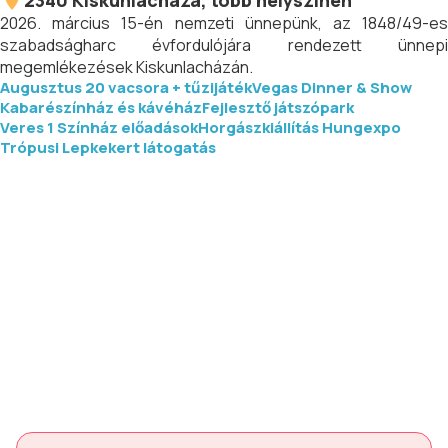
2340
Kiskunlacháza
, több helyszínen
2026. március 15-én nemzeti ünnepünk, az 1848/49-es
szabadságharc évfordulójára rendezett ünnepi
megemlékezések Kiskunlacházán.
Augusztus 20 vacsora + tűzijáték
Vegas Dinner & Show
Kabarészínház és kávéház
Fejlesztő játszópark
Veres 1 Színház előadások
Horgászkiállítás Hungexpo
Trópusi Lepkekert látogatás