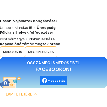
Hasonló
ajánlatok
böngészése:
Ünnep
Március 15.
Ünnepség
Földrajzi helyek felfedezése:
Pest vármegye
Kiskunlacháza
Kapcsolódó témák megtekintése:
MÁRCIUS 15
MEGEMLÉKEZÉS
OSSZA MEG ISMERŐSEIVEL
FACEBOOKON!
Megosztás
LAP TETEJÉRE