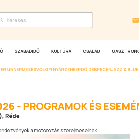
LÓ
SZABADIDŐ
KULTÚRA
CSALÁD
GASZTRONÓ
YÉR ÜNNEP
MÉZESVÖLGYI NYÁR
ZENEERDŐ DEBRECEN
JAZZ & BLU
26 - PROGRAMOK ÉS ESEMÉ
), Réde
 rendezvények a motorozás szerelmeseinek.