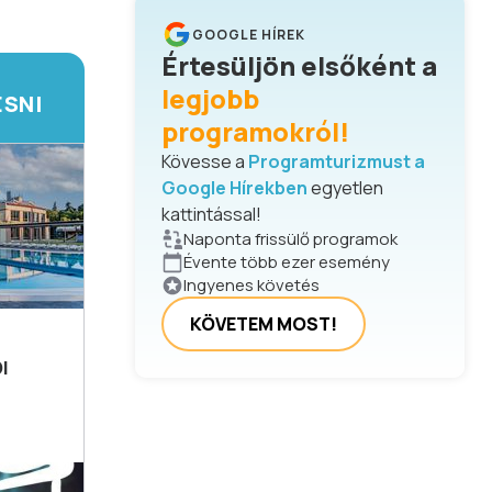
GOOGLE HÍREK
Értesüljön elsőként a
legjobb
ESNI
programokról!
Kövesse a
Programturizmust a
Google Hírekben
egyetlen
kattintással!
Naponta frissülő programok
Évente több ezer esemény
Ingyenes követés
KÖVETEM MOST!
I