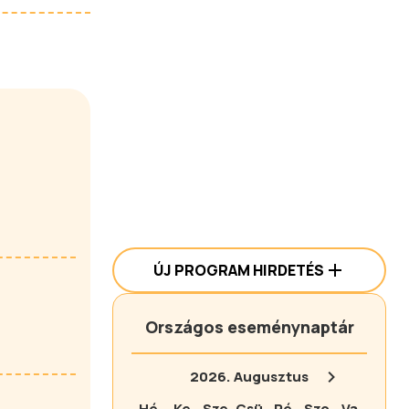
ÚJ PROGRAM HIRDETÉS
Országos eseménynaptár
2026.
Augusztus
Hé
Ke
Sze
Csü
Pé
Szo
Va