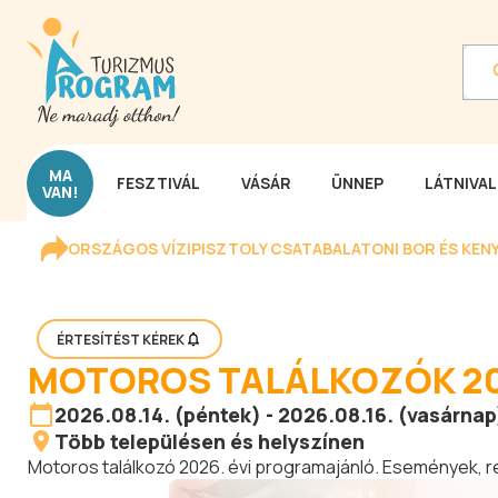
MA
FESZTIVÁL
VÁSÁR
ÜNNEP
LÁTNIVA
VAN!
ORSZÁGOS VÍZIPISZTOLY CSATA
BALATONI BOR ÉS KEN
ÉRTESÍTÉST KÉREK
MOTOROS TALÁLKOZÓK 20
2026.08.14. (péntek) - 2026.08.16. (vasárnap
Több településen és helyszínen
Motoros találkozó 2026. évi programajánló. Események,