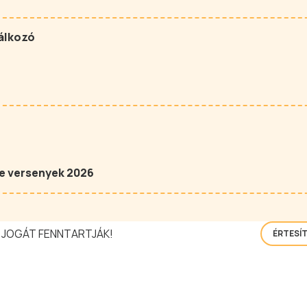
álkozó
e versenyek 2026
 JOGÁT FENNTARTJÁK!
ÉRTESÍ