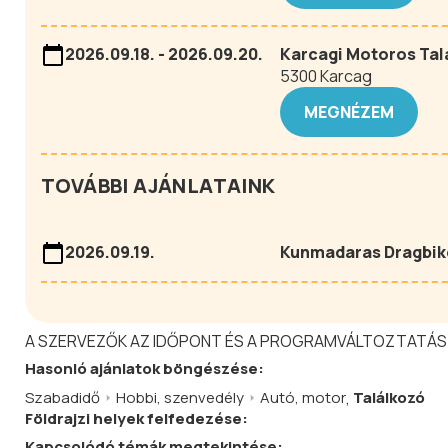
2026.09.18. - 2026.09.20.
Karcagi Motoros Tal
5300 Karcag
MEGNÉZEM
TOVÁBBI AJÁNLATAINK
2026.09.19.
Kunmadaras Dragbik
A SZERVEZŐK AZ IDŐPONT ÉS A PROGRAMVÁLTOZTATÁS
Hasonló
ajánlatok
böngészése:
Szabadidő
Hobbi, szenvedély
Autó, motor
,
Találkozó
Földrajzi helyek felfedezése:
Kapcsolódó témák megtekintése: