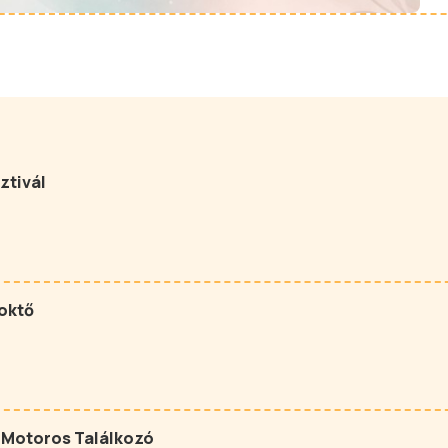
ztivál
oktő
 Motoros Találkozó