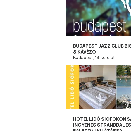
BUDAPEST JAZZ CLUB B
& KÁVÉZÓ
Budapest, 13. kerület
HOTEL LIDÓ SIÓFOKON S
INGYENES STRANDDAL É
BALATONI KILÁTÁSSAL