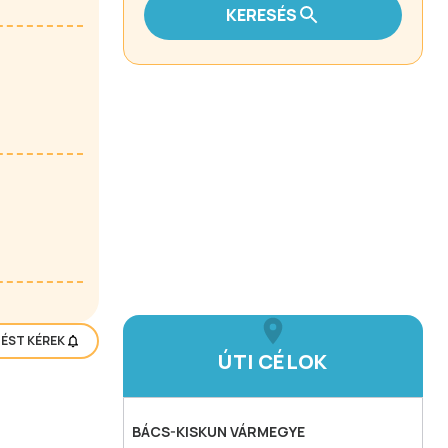
KERESÉS
TÉST KÉREK
ÚTI CÉLOK
BÁCS-KISKUN
VÁRMEGYE