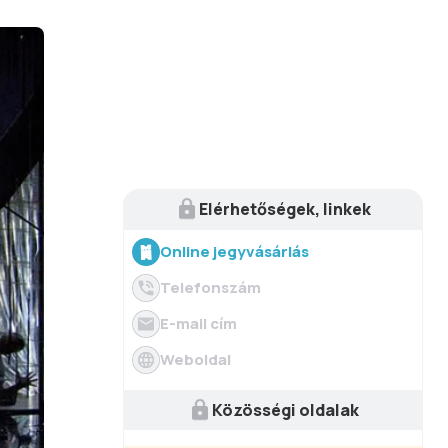
Elérhetőségek, linkek
Online jegyvásárlás
Telefonszám
E-mail cím
Weboldal
Közösségi oldalak