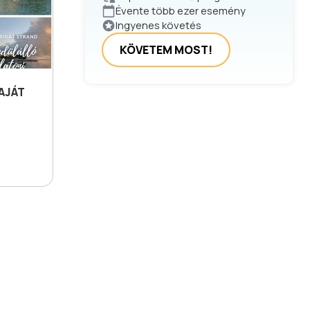
Évente több ezer esemény
Ingyenes követés
KÖVETEM MOST!
AJÁT
S