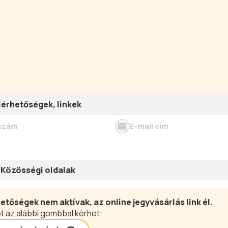
lérhetőségek, linkek
szám
E-mail cím
Közösségi oldalak
etőségek nem aktívak, az online jegyvásárlás link él.
t az alábbi gombbal kérhet: