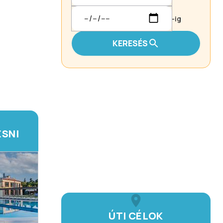
-ig
KERESÉS
ESNI
ÚTI CÉLOK