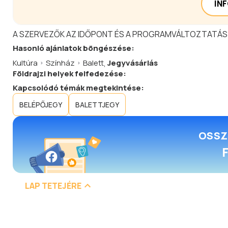
IN
A SZERVEZŐK AZ IDŐPONT ÉS A PROGRAMVÁLTOZTATÁS
Hasonló
ajánlatok
böngészése:
Kultúra
Színház
Balett
,
Jegyvásárlás
Földrajzi helyek felfedezése:
Kapcsolódó témák megtekintése:
BELÉPŐJEGY
BALETTJEGY
OSSZ
LAP TETEJÉRE