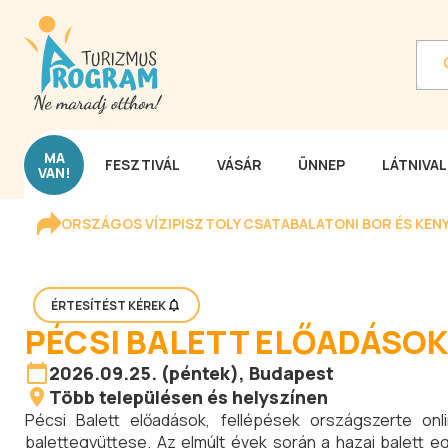
MA
FESZTIVÁL
VÁSÁR
ÜNNEP
LÁTNIVA
VAN!
ORSZÁGOS VÍZIPISZTOLY CSATA
BALATONI BOR ÉS KEN
ÉRTESÍTÉST KÉREK
PÉCSI BALETT ELŐADÁSOK 
2026.09.25. (péntek), Budapest
Több településen és helyszínen
Pécsi Balett előadások, fellépések országszerte on
balettegyüttese. Az elmúlt évek során a hazai balett egy