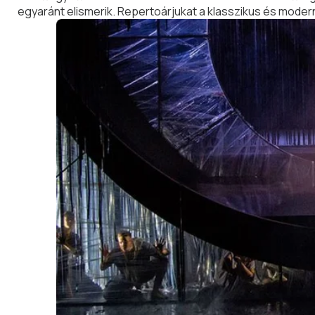
egyaránt elismerik. Repertoárjukat a klasszikus és moder