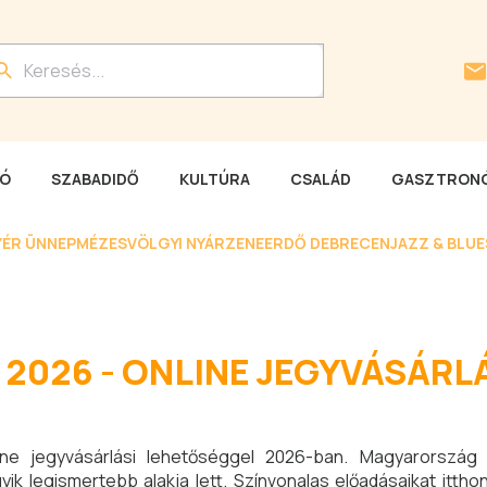
LÓ
SZABADIDŐ
KULTÚRA
CSALÁD
GASZTRONÓ
YÉR ÜNNEP
MÉZESVÖLGYI NYÁR
ZENEERDŐ DEBRECEN
JAZZ & BLU
2026 - ONLINE JEGYVÁSÁRL
line jegyvásárlási lehetőséggel 2026-ban. Magyarország
ik legismertebb alakja lett. Színvonalas előadásaikat ittho