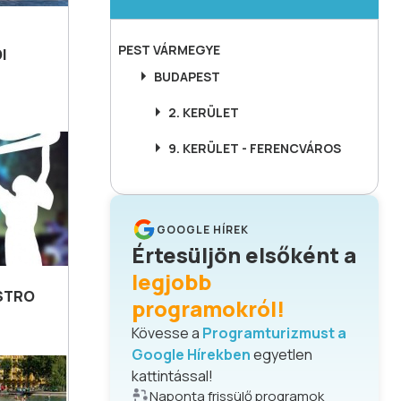
PEST
VÁRMEGYE
I
BUDAPEST
2. KERÜLET
9. KERÜLET - FERENCVÁROS
GOOGLE HÍREK
Értesüljön elsőként a
legjobb
ISTRO
programokról!
Kövesse a
Programturizmust a
Google Hírekben
egyetlen
kattintással!
Naponta frissülő programok