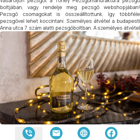
Vásároljon pezsgőt a Törley Pezsgőmanufaktúra pezsgő
boltjában, vagy rendelje meg pezsgő webshopjában!
Pezsgő csomagokat is összeállítottunk, így többféle
pezsgővel lehet koccintani. Személyes átvétel a budapesti
Anna utca 7. szám alatti pezsgőboltban. A személyes átvétel
díjtalan.