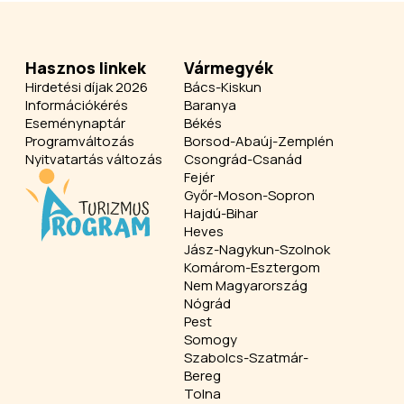
Hasznos linkek
Vármegyék
Hirdetési díjak 2026
Bács-Kiskun
Információkérés
Baranya
Eseménynaptár
Békés
Programváltozás
Borsod-Abaúj-Zemplén
Nyitvatartás változás
Csongrád-Csanád
Fejér
Győr-Moson-Sopron
Hajdú-Bihar
Heves
Jász-Nagykun-Szolnok
Komárom-Esztergom
Nem Magyarország
Nógrád
Pest
Somogy
Szabolcs-Szatmár-
Bereg
Tolna