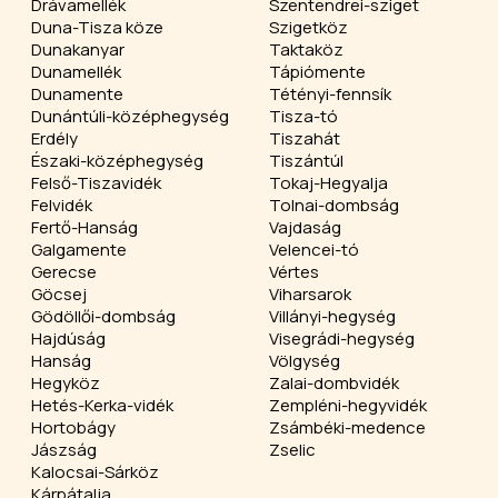
Drávamellék
Szentendrei-sziget
Duna-Tisza köze
Szigetköz
Dunakanyar
Taktaköz
Dunamellék
Tápiómente
Dunamente
Tétényi-fennsík
Dunántúli-középhegység
Tisza-tó
Erdély
Tiszahát
Északi-középhegység
Tiszántúl
Felső-Tiszavidék
Tokaj-Hegyalja
Felvidék
Tolnai-dombság
Fertő-Hanság
Vajdaság
Galgamente
Velencei-tó
Gerecse
Vértes
Göcsej
Viharsarok
Gödöllői-dombság
Villányi-hegység
Hajdúság
Visegrádi-hegység
Hanság
Völgység
Hegyköz
Zalai-dombvidék
Hetés-Kerka-vidék
Zempléni-hegyvidék
Hortobágy
Zsámbéki-medence
Jászság
Zselic
Kalocsai-Sárköz
Kárpátalja