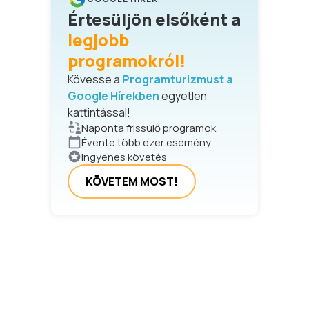
Értesüljön elsőként a
legjobb
programokról!
Kövesse a
Programturizmust a
Google Hírekben
egyetlen
kattintással!
Naponta frissülő programok
Évente több ezer esemény
Ingyenes követés
KÖVETEM MOST!