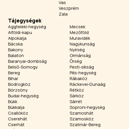
Vas
Veszprém
Zala
Tájegységek
Aggteleki-hegység
Mecsek
Alföldi-kapu
Mezőföld
Alpokalja
Muravidék
Bácska
Nagykunság
Bakony
Nyírség
Balaton
Ormánság
Baranyai-dombság
Őrség
Belső-Somogy
Pesti-síkság
Bereg
Pilis-hegység
Bihar
Rábaköz
Bodrogköz
Ráckevei-Dunaág
Börzsöny
Rétköz
Budai-hegység
Sárköz
Bükk
Sárrét
Bükkalja
Soproni-hegység
Csallóköz
Szamoshát
Cserehát
Szamosköz
Cserhát
Szatmár-Bereg