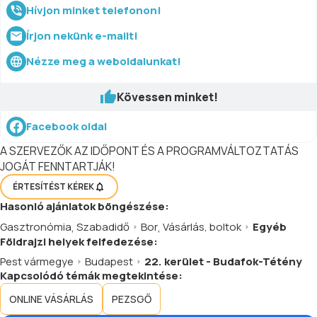
Hívjon minket telefonon!
Írjon nekünk e-mailt!
Nézze meg a weboldalunkat!
Kövessen minket!
Facebook oldal
A SZERVEZŐK AZ IDŐPONT ÉS A PROGRAMVÁLTOZTATÁS
JOGÁT FENNTARTJÁK!
ÉRTESÍTÉST KÉREK
Hasonló
ajánlatok
böngészése:
Gasztronómia
,
Szabadidő
Bor
,
Vásárlás, boltok
Egyéb
Földrajzi helyek felfedezése:
Pest vármegye
Budapest
22. kerület - Budafok-Tétény
Kapcsolódó témák megtekintése:
ONLINE VÁSÁRLÁS
PEZSGŐ