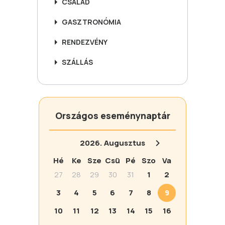
CSALÁD
GASZTRONÓMIA
RENDEZVÉNY
SZÁLLÁS
Országos eseménynaptár
2026.
Augusztus
Hé
Ke
Sze
Csü
Pé
Szo
Va
27
28
29
30
31
1
2
3
4
5
6
7
8
9
10
11
12
13
14
15
16