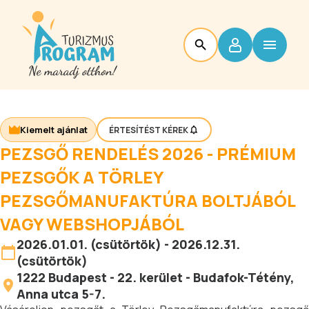
Kiemelt ajánlat
ÉRTESÍTÉST KÉREK
PEZSGŐ RENDELÉS 2026 - PRÉMIUM
PEZSGŐK A TÖRLEY
PEZSGŐMANUFAKTÚRA BOLTJÁBÓL
VAGY WEBSHOPJÁBÓL
2026.01.01. (csütörtök) - 2026.12.31.
(csütörtök)
1222
Budapest
-
22. kerület - Budafok-Tétény
,
Anna utca 5-7.