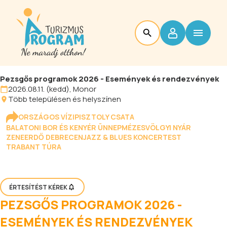
Pezsgős programok 2026 - Események és rendezvények
2026.08.11. (kedd), Monor
Több településen és helyszínen
ORSZÁGOS VÍZIPISZTOLY CSATA
BALATONI BOR ÉS KENYÉR ÜNNEP
MÉZESVÖLGYI NYÁR
ZENEERDŐ DEBRECEN
JAZZ & BLUES KONCERTEST
TRABANT TÚRA
ÉRTESÍTÉST KÉREK
PEZSGŐS PROGRAMOK 2026 -
ESEMÉNYEK ÉS RENDEZVÉNYEK