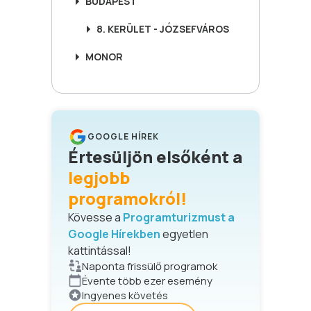
BUDAPEST
8. KERÜLET - JÓZSEFVÁROS
MONOR
GOOGLE HÍREK
Értesüljön elsőként a
legjobb
programokról!
Kövesse a
Programturizmust a
Google Hírekben
egyetlen
kattintással!
Naponta frissülő programok
Évente több ezer esemény
Ingyenes követés