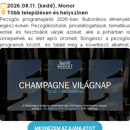
2026.08.11. (kedd), Monor
Több településen és helyszínen
Pezsgős programajánló 2026-ban. Buborékos élmények
egész évben. Pezsgőkóstolók, pincelátogatások, tematikus
estek és fesztiválok várják azokat, akik a pohárban is
ünnepelnék az élet apró örömeit. Böngéssz a pezsgős
programok között, és találd meg a következő alkalmat,
amikor koccinthatsz egy igazán különleges élményre!
MEGNÉZEM AZ AJÁNLATOT