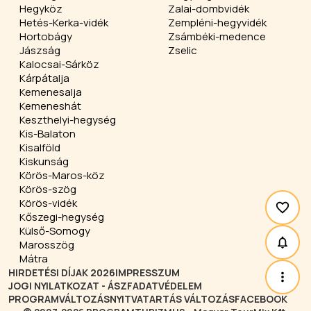
Hegyköz
Zalai-dombvidék
Hetés-Kerka-vidék
Zempléni-hegyvidék
Hortobágy
Zsámbéki-medence
Jászság
Zselic
Kalocsai-Sárköz
Kárpátalja
Kemenesalja
Kemeneshát
Keszthelyi-hegység
Kis-Balaton
Kisalföld
Kiskunság
Körös-Maros-köz
Körös-szög
Körös-vidék
Kőszegi-hegység
Külső-Somogy
Marosszög
Mátra
HIRDETÉSI DÍJAK 2026
IMPRESSZUM
JOGI NYILATKOZAT - ÁSZF
ADATVÉDELEM
PROGRAMVÁLTOZÁS
NYITVATARTÁS VÁLTOZÁS
FACEBOOK