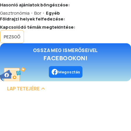
Hasonló
ajánlatok
böngészése:
Gasztronómia
Bor
Egyéb
Földrajzi helyek felfedezése:
Kapcsolódó témák megtekintése:
PEZSGŐ
OSSZA MEG ISMERŐSEIVEL
FACEBOOKON!
Megosztás
LAP TETEJÉRE