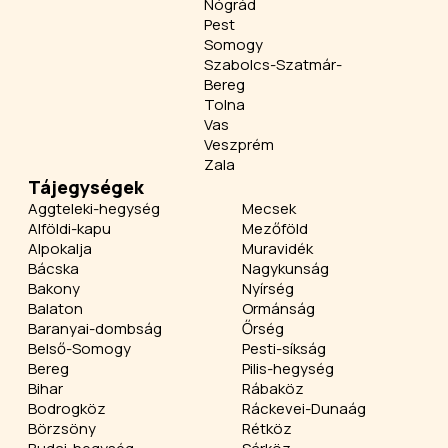
Nógrád
Pest
Somogy
Szabolcs-Szatmár-
Bereg
Tolna
Vas
Veszprém
Zala
Tájegységek
Aggteleki-hegység
Mecsek
Alföldi-kapu
Mezőföld
Alpokalja
Muravidék
Bácska
Nagykunság
Bakony
Nyírség
Balaton
Ormánság
Baranyai-dombság
Őrség
Belső-Somogy
Pesti-síkság
Bereg
Pilis-hegység
Bihar
Rábaköz
Bodrogköz
Ráckevei-Dunaág
Börzsöny
Rétköz