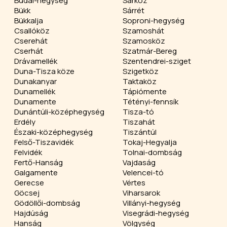
Budai-hegység
Sárköz
Bükk
Sárrét
Bükkalja
Soproni-hegység
Csallóköz
Szamoshát
Cserehát
Szamosköz
Cserhát
Szatmár-Bereg
Drávamellék
Szentendrei-sziget
Duna-Tisza köze
Szigetköz
Dunakanyar
Taktaköz
Dunamellék
Tápiómente
Dunamente
Tétényi-fennsík
Dunántúli-középhegység
Tisza-tó
Erdély
Tiszahát
Északi-középhegység
Tiszántúl
Felső-Tiszavidék
Tokaj-Hegyalja
Felvidék
Tolnai-dombság
Fertő-Hanság
Vajdaság
Galgamente
Velencei-tó
Gerecse
Vértes
Göcsej
Viharsarok
Gödöllői-dombság
Villányi-hegység
Hajdúság
Visegrádi-hegység
Hanság
Völgység