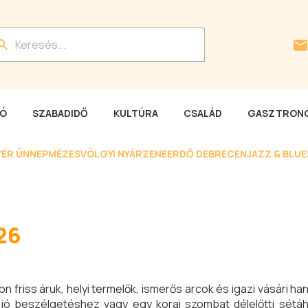
LÓ
SZABADIDŐ
KULTÚRA
CSALÁD
GASZTRONÓ
YÉR ÜNNEP
MÉZESVÖLGYI NYÁR
ZENEERDŐ DEBRECEN
JAZZ & BLU
26
n friss áruk, helyi termelők, ismerős arcok és igazi vásári ha
y jó beszélgetéshez vagy egy korai szombat délelőtti sétáh