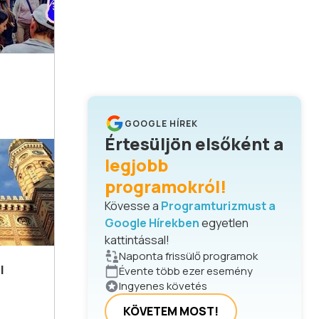
GOOGLE HÍREK
Értesüljön elsőként a
legjobb
programokról!
Kövesse a
Programturizmust a
Google Hírekben
egyetlen
kattintással!
Naponta frissülő programok
I
Évente több ezer esemény
Ingyenes követés
KÖVETEM MOST!