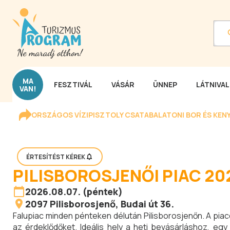
MA
FESZTIVÁL
VÁSÁR
ÜNNEP
LÁTNIVA
VAN!
ORSZÁGOS VÍZIPISZTOLY CSATA
BALATONI BOR ÉS KEN
ÉRTESÍTÉST KÉREK
PILISBOROSJENŐI PIAC 20
2026.08.07. (péntek)
2097
Pilisborosjenő
, Budai út 36.
Falupiac minden pénteken délután Pilisborosjenőn. A piaco
az érdeklődőket. Ideális hely a heti bevásárláshoz, eg