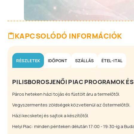
KAPCSOLÓDÓ INFORMÁCIÓK
RÉSZLETEK
IDŐPONT
SZÁLLÁS
ÉTEL-ITAL
PILISBOROSJENŐI PIAC PROGRAMOK ÉS
Páros heteken házi tojás és füstölt áru a termelőtől.
Vegyszermentes zöldségek közvetlenül az őstermelőtől.
Házi kecsketej és sajtok a készítőtől.
Helyi Piac: minden pénteken délután 17:00 - 19:30-ig a Budai 