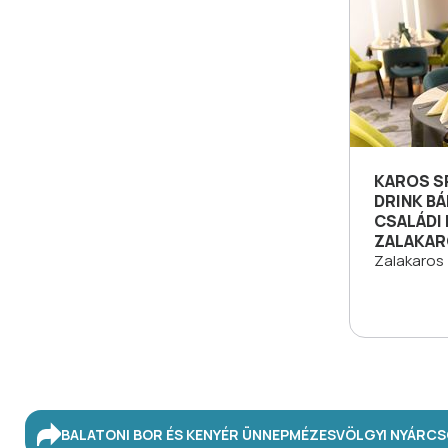
KAROS SP
DRINK BÁ
CSALÁDI
ZALAKA
Zalakaros
BALATONI BOR ÉS KENYÉR ÜNNEP
MÉZESVÖLGYI NYÁR
CS