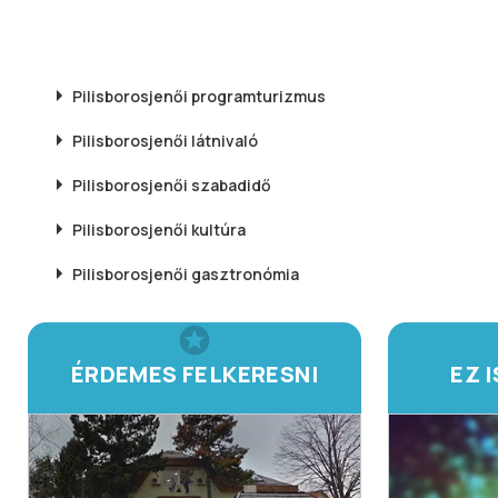
Pilisborosjenői
programturizmus
Pilisborosjenői
látnivaló
Pilisborosjenői
szabadidő
Pilisborosjenői
kultúra
Pilisborosjenői
gasztronómia
ÉRDEMES FELKERESNI
EZ 