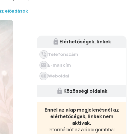
áz előadások
Elérhetőségek, linkek
Telefonszám
E-mail cím
Weboldal
Közösségi oldalak
Ennél az alap megjelenésnél az
elérhetőségek, linkek nem
aktívak.
Információt az alábbi gombbal