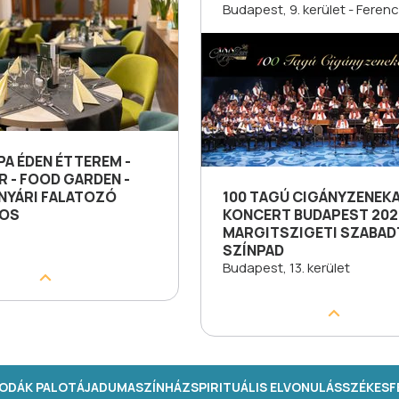
Budapest, 9. kerület - Feren
A ÉDEN ÉTTEREM -
R - FOOD GARDEN -
 NYÁRI FALATOZÓ
100 TAGÚ CIGÁNYZENEK
ROS
KONCERT BUDAPEST 202
MARGITSZIGETI SZABAD
SZÍNPAD
Budapest, 13. kerület
ODÁK PALOTÁJA
DUMASZÍNHÁZ
SPIRITUÁLIS ELVONULÁS
SZÉKESFE