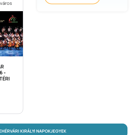
cváros
AR
6 -
TÉRI
HÉRVÁRI KIRÁLYI NAPOK
JEGYEK