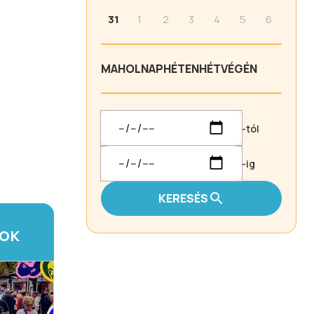
31
1
2
3
4
5
6
MA
HOLNAP
HÉTEN
HÉTVÉGÉN
-tól
-ig
KERESÉS
TOK