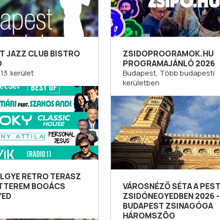
T JAZZ CLUB BISTRO
ZSIDOPROGRAMOK.HU
Ó
PROGRAMAJÁNLÓ 2026
13. kerület
Budapest, Több budapesti
kerületben
LGYE RETRO TERASZ
ÉTTEREM BOGÁCS
VÁROSNÉZŐ SÉTA A PEST
YED
ZSIDÓNEGYEDBEN 2026 -
BUDAPEST ZSINAGÓGA
HÁROMSZÖG