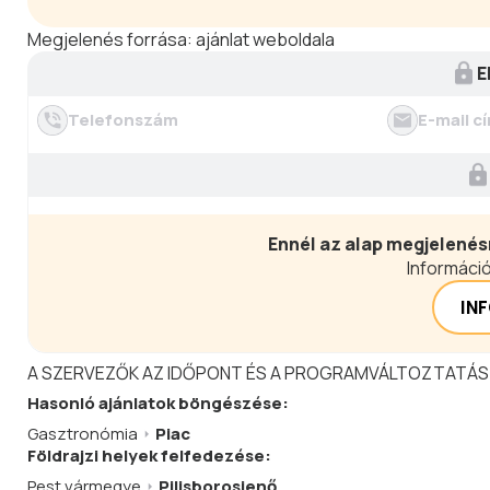
Megjelenés forrása:
ajánlat weboldala
E
Telefonszám
E-mail c
Ennél az alap megjelenés
Információ
IN
A SZERVEZŐK AZ IDŐPONT ÉS A PROGRAMVÁLTOZTATÁS
Hasonló
ajánlatok
böngészése:
Gasztronómia
Piac
Földrajzi helyek felfedezése:
Pest vármegye
Pilisborosjenő