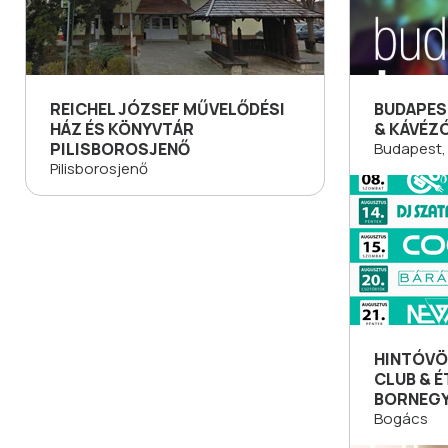
REICHEL JÓZSEF MŰVELŐDÉSI
BUDAPES
HÁZ ÉS KÖNYVTÁR
& KÁVÉZ
PILISBOROSJENŐ
Budapest, 
Pilisborosjenő
HINTÓVÖ
CLUB & 
BORNEG
Bogács