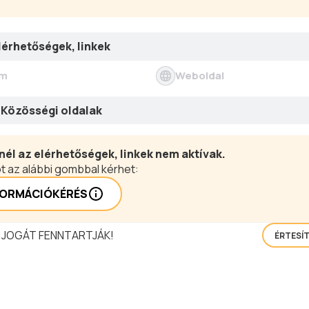
lérhetőségek, linkek
ím
Weboldal
Közösségi oldalak
nél az elérhetőségek, linkek nem aktívak.
t az alábbi gombbal kérhet:
FORMÁCIÓKÉRÉS
 JOGÁT FENNTARTJÁK!
ÉRTESÍ