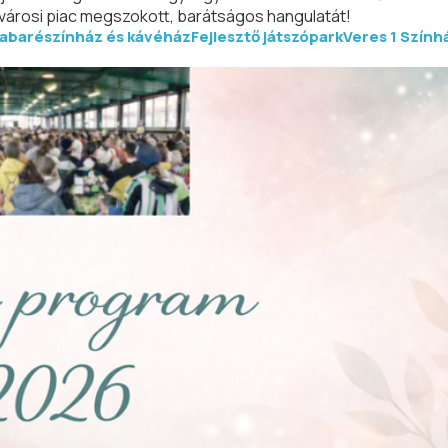
ki városi piac megszokott, barátságos hangulatát!
abarészínház és kávéház
Fejlesztő játszópark
Veres 1 Szính