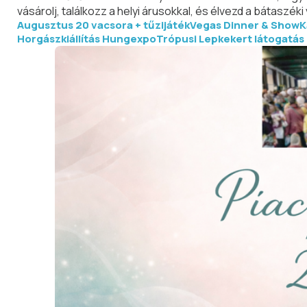
vásárolj, találkozz a helyi árusokkal, és élvezd a bátaszé
Augusztus 20 vacsora + tűzijáték
Vegas Dinner & Show
K
Horgászkiállítás Hungexpo
Trópusi Lepkekert látogatás