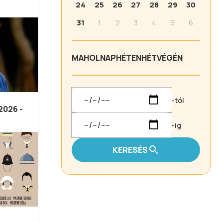
24
25
26
27
28
29
30
31
1
2
3
4
5
6
MA
HOLNAP
HÉTEN
HÉTVÉGÉN
-tól
2026 -
-ig
KERESÉS