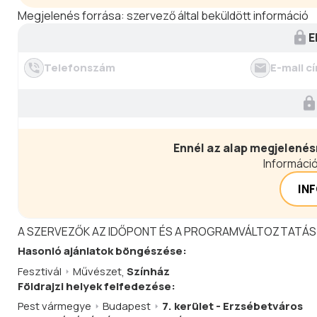
Megjelenés forrása:
szervező által beküldött információ
E
Telefonszám
E-mail c
Ennél az alap megjelenés
Információ
IN
A SZERVEZŐK AZ IDŐPONT ÉS A PROGRAMVÁLTOZTATÁS
Hasonló
ajánlatok
böngészése:
Fesztivál
Művészet
,
Színház
Földrajzi helyek felfedezése:
Pest vármegye
Budapest
7. kerület - Erzsébetváros