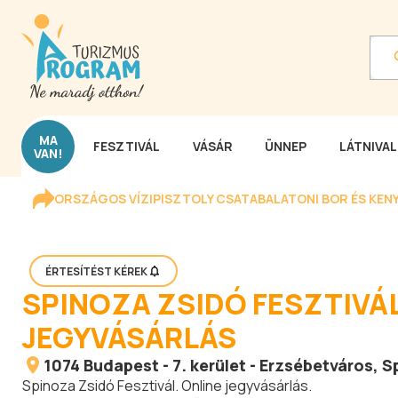
MA
FESZTIVÁL
VÁSÁR
ÜNNEP
LÁTNIVA
VAN!
ORSZÁGOS VÍZIPISZTOLY CSATA
BALATONI BOR ÉS KEN
ÉRTESÍTÉST KÉREK
SPINOZA ZSIDÓ FESZTIVÁ
JEGYVÁSÁRLÁS
1074
Budapest
-
7. kerület - Erzsébetváros
, S
Spinoza Zsidó Fesztivál. Online jegyvásárlás.