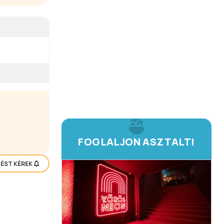
FOGLALJON ASZTALT!
TÉST KÉREK