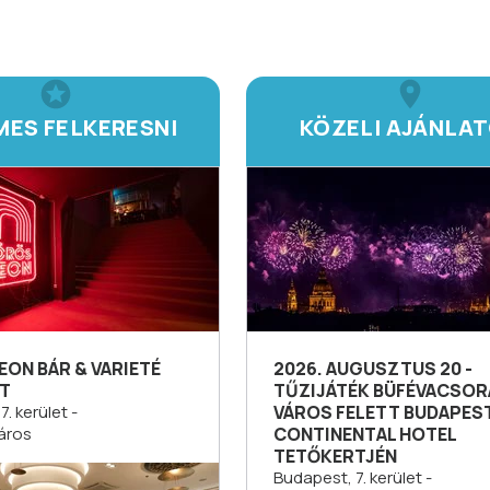
MES FELKERESNI
KÖZELI AJÁNLA
ON BÁR & VARIETÉ
2026. AUGUSZTUS 20 -
T
TŰZIJÁTÉK BÜFÉVACSORÁ
. kerület -
VÁROS FELETT BUDAPES
áros
CONTINENTAL HOTEL
TETŐKERTJÉN
Budapest, 7. kerület -