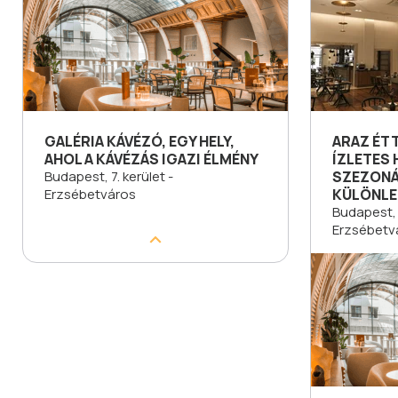
GALÉRIA KÁVÉZÓ, EGY HELY,
ARAZ ÉT
AHOL A KÁVÉZÁS IGAZI ÉLMÉNY
ÍZLETES 
Budapest, 7. kerület -
SZEZONÁ
Erzsébetváros
KÜLÖNLE
Budapest, 7
Erzsébetv