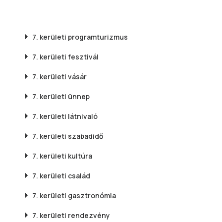
7. kerületi
programturizmus
7. kerületi
fesztivál
7. kerületi
vásár
7. kerületi
ünnep
7. kerületi
látnivaló
7. kerületi
szabadidő
7. kerületi
kultúra
7. kerületi
család
7. kerületi
gasztronómia
7. kerületi
rendezvény