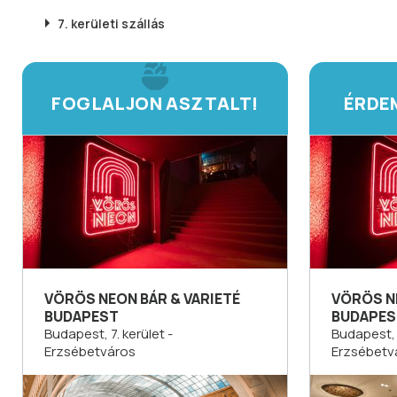
7. kerületi
szállás
FOGLALJON ASZTALT!
ÉRDE
VÖRÖS NEON BÁR & VARIETÉ
VÖRÖS NE
BUDAPEST
BUDAPES
Budapest, 7. kerület -
Budapest, 7
Erzsébetváros
Erzsébetv