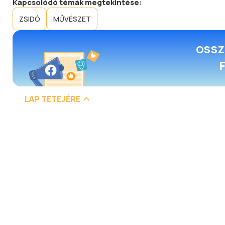
Kapcsolódó témák megtekintése:
ZSIDÓ
MŰVÉSZET
OSSZ
LAP TETEJÉRE