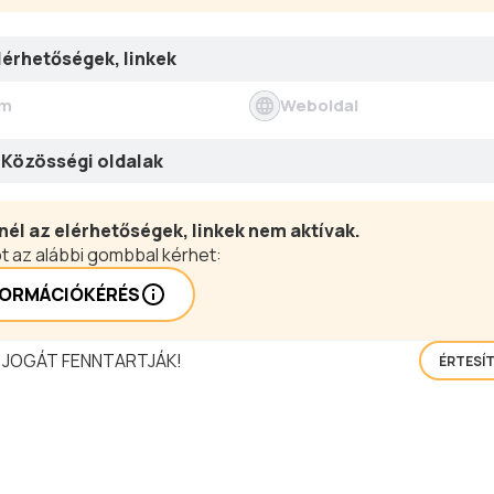
lérhetőségek, linkek
ím
Weboldal
Közösségi oldalak
nél az elérhetőségek, linkek nem aktívak.
t az alábbi gombbal kérhet:
FORMÁCIÓKÉRÉS
 JOGÁT FENNTARTJÁK!
ÉRTESÍ