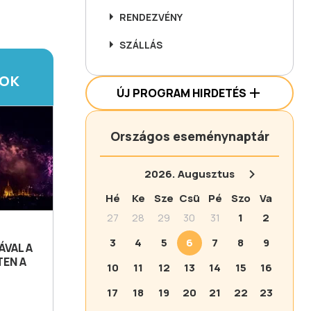
RENDEZVÉNY
SZÁLLÁS
TOK
ÚJ PROGRAM HIRDETÉS
Országos eseménynaptár
2026.
Augusztus
Hé
Ke
Sze
Csü
Pé
Szo
Va
27
28
29
30
31
1
2
3
4
5
6
7
8
9
VAL A
TEN A
10
11
12
13
14
15
16
17
18
19
20
21
22
23