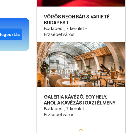
VÖRÖS NEON BÁR & VARIETÉ
BUDAPEST
Budapest, 7. kerület -
Erzsébetváros
Megosztás
GALÉRIA KÁVÉZÓ, EGY HELY,
AHOL A KÁVÉZÁS IGAZI ÉLMÉNY
Budapest, 7. kerület -
Erzsébetváros