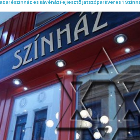
abarészínház és kávéház
Fejlesztő játszópark
Veres 1 Szính