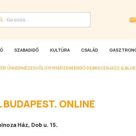
LÓ
SZABADIDŐ
KULTÚRA
CSALÁD
GASZTRONÓ
YÉR ÜNNEP
MÉZESVÖLGYI NYÁR
ZENEERDŐ DEBRECEN
JAZZ & BLU
L BUDAPEST. ONLINE
pinoza Ház, Dob u. 15.