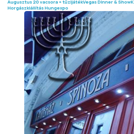
Augusztus 20 vacsora + tűzijáték
Vegas Dinner & Show
K
Horgászkiállítás Hungexpo