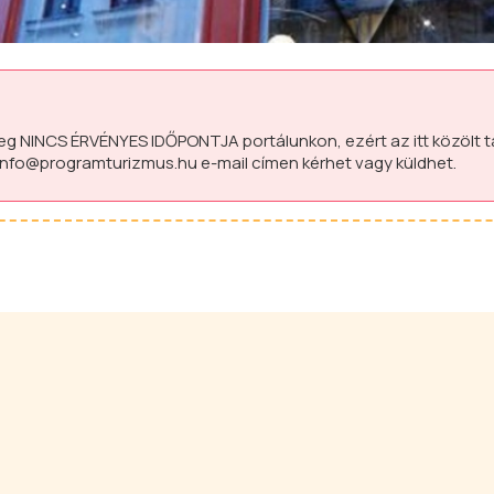
leg
NINCS ÉRVÉNYES IDŐPONTJA
portálunkon, ezért az itt közölt 
info@programturizmus.hu
e-mail címen kérhet vagy küldhet.