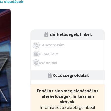
áz előadások
Elérhetőségek, linkek
Telefonszám
E-mail cím
Weboldal
Közösségi oldalak
Ennél az alap megjelenésnél az
elérhetőségek, linkek nem
aktívak.
Információt az alábbi gombbal