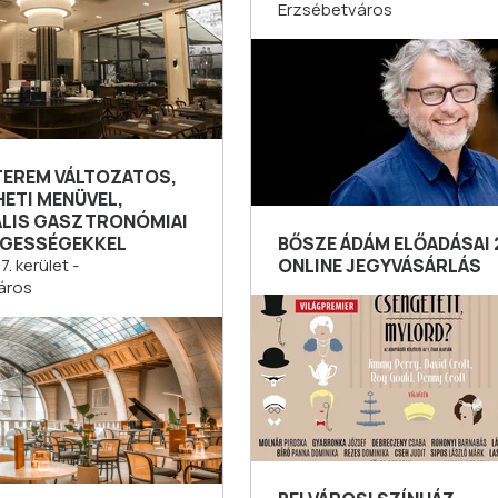
Erzsébetváros
TEREM VÁLTOZATOS,
HETI MENÜVEL,
LIS GASZTRONÓMIAI
GESSÉGEKKEL
BŐSZE ÁDÁM ELŐADÁSAI 
. kerület -
ONLINE JEGYVÁSÁRLÁS
áros