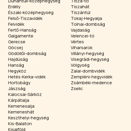
Dunántúli-középhegység
Tisza-tó
Erdély
Tiszahát
Északi-középhegység
Tiszántúl
Felső-Tiszavidék
Tokaj-Hegyalja
Felvidék
Tolnai-dombság
Fertő-Hanság
Vajdaság
Galgamente
Velencei-tó
Gerecse
Vértes
Göcsej
Viharsarok
Gödöllői-dombság
Villányi-hegység
Hajdúság
Visegrádi-hegység
Hanság
Völgység
Hegyköz
Zalai-dombvidék
Hetés-Kerka-vidék
Zempléni-hegyvidék
Hortobágy
Zsámbéki-medence
Jászság
Zselic
Kalocsai-Sárköz
Kárpátalja
Kemenesalja
Kemeneshát
Keszthelyi-hegység
Kis-Balaton
Kisalföld