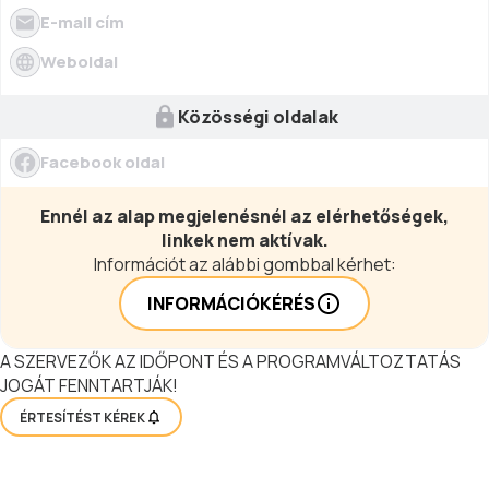
apartmanunk önálló lakrész, különálló
lehetőségeket.
E-mail cím
bejárattal, fürdőszobával és
konyhával.
Weboldal
Közösségi oldalak
Facebook oldal
Ennél az alap megjelenésnél az elérhetőségek,
linkek nem aktívak.
Információt az alábbi gombbal kérhet:
INFORMÁCIÓKÉRÉS
A SZERVEZŐK AZ IDŐPONT ÉS A PROGRAMVÁLTOZTATÁS
JOGÁT FENNTARTJÁK!
ÉRTESÍTÉST KÉREK