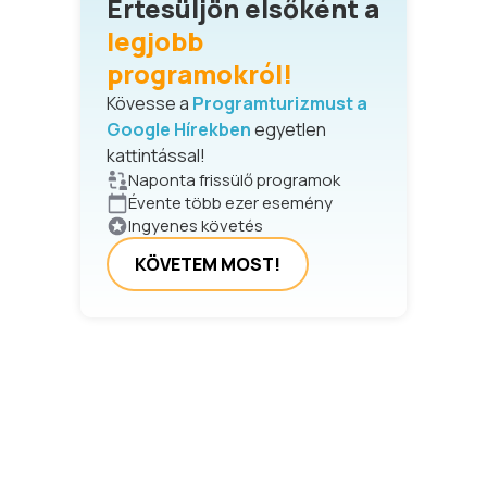
Értesüljön elsőként a
legjobb
programokról!
Kövesse a
Programturizmust a
Google Hírekben
egyetlen
kattintással!
Naponta frissülő programok
Évente több ezer esemény
Ingyenes követés
KÖVETEM MOST!