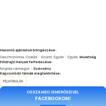
Hasonló
ajánlatok
böngészése:
Gasztronómia
,
Család
Szüret
,
Egyéb
Egyéb
,
Mulatság
Földrajzi helyek felfedezése:
Nógrád vármegye
Szécsény
Kapcsolódó témák megtekintése:
FELVONULÁS
OSSZA MEG ISMERŐSEIVEL
FACEBOOKON!