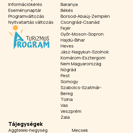
Információkérés
Baranya
Eseménynaptár
Békés
Programváltozás
Borsod-Abaúj-Zemplén
Nyitvatartás változás
Csongrád-Csanád
Fejér
Győr-Moson-Sopron
Hajdú-Bihar
Heves
Jász-Nagykun-Szolnok
Komárom-Esztergom
Nem Magyarország
Nógrád
Pest
Somogy
Szabolcs-Szatmár-
Bereg
Tolna
Vas
Veszprém
Zala
Tájegységek
Aggteleki-hegység
Mecsek