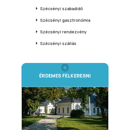
Szécsényi
szabadidő
Szécsényi
gasztronómia
Szécsényi
rendezvény
Szécsényi
szállás
ÉRDEMES FELKERESNI