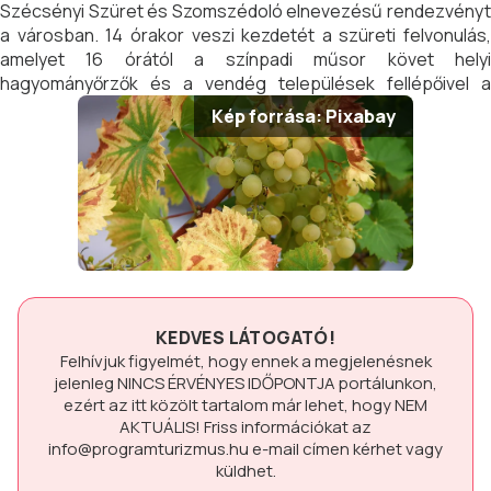
Szécsényi Szüret és Szomszédoló elnevezésű rendezvényt
a városban. 14 órakor veszi kezdetét a szüreti felvonulás,
amelyet 16 órától a színpadi műsor követ helyi
hagyományőrzők és a vendég települések fellépőivel a
Sétálóutcában. Ezután 18.30-tól Edgar ad koncertet.
Kép forrása: Pixabay
Napközben pedig az alábbi kísérőprogramok várják majd az
érdeklődőket: gyermekjátékok, kézműves vásár, borkóstoló,
és autóstalálkozó. A rendezvényt batyus bállal zárják a
művelődési központban, a jó hangulatról Holecz Attila
gondoskodik majd.
KEDVES LÁTOGATÓ!
Felhívjuk figyelmét, hogy ennek a megjelenésnek
jelenleg
NINCS ÉRVÉNYES IDŐPONTJA
portálunkon,
ezért az itt közölt tartalom már lehet, hogy
NEM
AKTUÁLIS!
Friss információkat az
info@programturizmus.hu
e-mail címen kérhet vagy
küldhet.