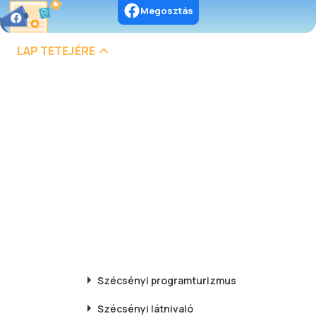
Megosztás
LAP TETEJÉRE
Szécsényi
programturizmus
Szécsényi
látnivaló