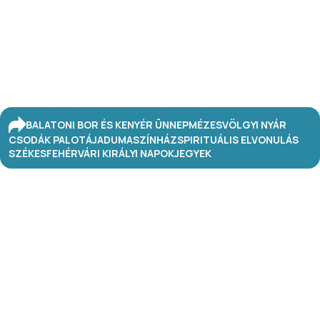
BALATONI BOR ÉS KENYÉR ÜNNEP
MÉZESVÖLGYI NYÁR
CSODÁK PALOTÁJA
DUMASZÍNHÁZ
SPIRITUÁLIS ELVONULÁS
SZÉKESFEHÉRVÁRI KIRÁLYI NAPOK
JEGYEK