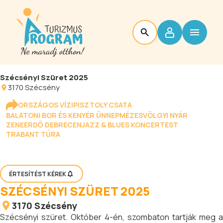
Szécsényi Szüret 2025
3170
Szécsény
ORSZÁGOS VÍZIPISZTOLY CSATA
BALATONI BOR ÉS KENYÉR ÜNNEP
MÉZESVÖLGYI NYÁR
ZENEERDŐ DEBRECEN
JAZZ & BLUES KONCERTEST
TRABANT TÚRA
ÉRTESÍTÉST KÉREK
SZÉCSÉNYI SZÜRET 2025
3170
Szécsény
Szécsényi szüret. Október 4-én, szombaton tartják meg a