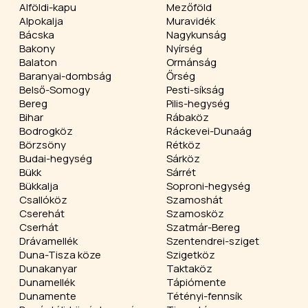
Alföldi-kapu
Mezőföld
Alpokalja
Muravidék
Bácska
Nagykunság
Bakony
Nyírség
Balaton
Ormánság
Baranyai-dombság
Őrség
Belső-Somogy
Pesti-síkság
Bereg
Pilis-hegység
Bihar
Rábaköz
Bodrogköz
Ráckevei-Dunaág
Börzsöny
Rétköz
Budai-hegység
Sárköz
Bükk
Sárrét
Bükkalja
Soproni-hegység
Csallóköz
Szamoshát
Cserehát
Szamosköz
Cserhát
Szatmár-Bereg
Drávamellék
Szentendrei-sziget
Duna-Tisza köze
Szigetköz
Dunakanyar
Taktaköz
Dunamellék
Tápiómente
Dunamente
Tétényi-fennsík