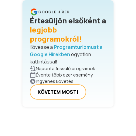
GOOGLE HÍREK
Értesüljön elsőként a
legjobb
programokról!
Kövesse a
Programturizmust a
Google Hírekben
egyetlen
kattintással!
Naponta frissülő programok
Évente több ezer esemény
Ingyenes követés
KÖVETEM MOST!