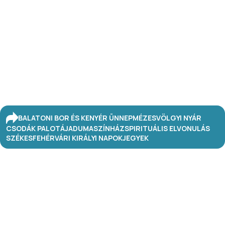
BALATONI BOR ÉS KENYÉR ÜNNEP
MÉZESVÖLGYI NYÁR
CSODÁK PALOTÁJA
DUMASZÍNHÁZ
SPIRITUÁLIS ELVONULÁS
SZÉKESFEHÉRVÁRI KIRÁLYI NAPOK
JEGYEK