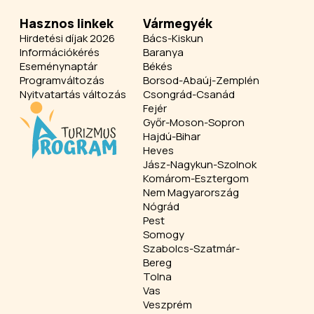
Hasznos linkek
Vármegyék
Hirdetési díjak 2026
Bács-Kiskun
Információkérés
Baranya
Eseménynaptár
Békés
Programváltozás
Borsod-Abaúj-Zemplén
Nyitvatartás változás
Csongrád-Csanád
Fejér
Győr-Moson-Sopron
Hajdú-Bihar
Heves
Jász-Nagykun-Szolnok
Komárom-Esztergom
Nem Magyarország
Nógrád
Pest
Somogy
Szabolcs-Szatmár-
Bereg
Tolna
Vas
Veszprém