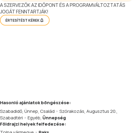
A SZERVEZŐK AZ IDŐPONT ÉS A PROGRAMVÁLTOZTATÁS
JOGÁT FENNTARTJÁK!
ÉRTESÍTÉST KÉREK
Hasonló
ajánlatok
böngészése:
Szabadidő
,
Ünnep
,
Család
Szórakozás
,
Augusztus 20.
,
Szabadtéri
Egyéb
,
Ünnepség
Földrajzi helyek felfedezése:
Tolna vármegye
Paks