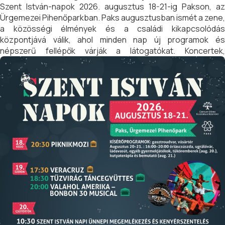
Szent István-napok 2026. augusztus 18-21-ig Pakson, az
Ürgemezei Pihenőparkban. Paks augusztusban ismét a zene,
a közösségi élmények és a családi kikapcsolódás
központjává válik, ahol minden nap új programok és
népszerű fellépők várják a látogatókat. Koncertek,
gyermekprogramok, gasztronómiai élmények és esti bulik
gondoskodnak arról, hogy rendezvény minden korosztály
számára emlékezetes élményt nyújtson.