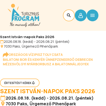
Szent István-napok Paks 2026
2026.08.18. (kedd) - 2026.08.21. (péntek)
7030
Paks
, Ürgemező Pihenőpark
ORSZÁGOS VÍZIPISZTOLY CSATA
BALATONI BOR ÉS KENYÉR ÜNNEP
ZENEERDŐ DEBRECEN
MÉZESVÖLGYI NYÁR
BORBUSZ A BALATONNÁL
JEGYEK
ÉRTESÍTÉST KÉREK
SZENT ISTVÁN-NAPOK PAKS 2026
2026.08.18. (kedd) - 2026.08.21. (péntek)
7030
Paks
, Ürgemező Pihenőpark