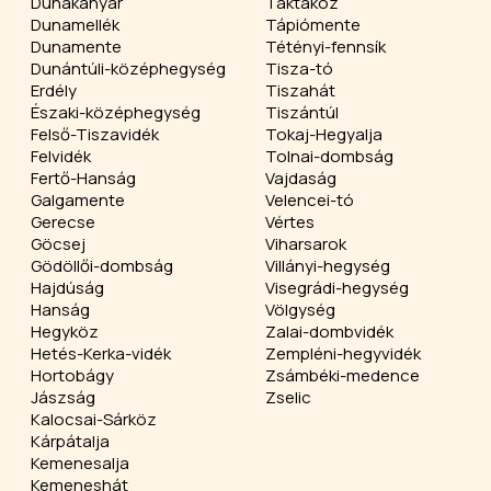
Dunakanyar
Taktaköz
Dunamellék
Tápiómente
Dunamente
Tétényi-fennsík
Dunántúli-középhegység
Tisza-tó
Erdély
Tiszahát
Északi-középhegység
Tiszántúl
Felső-Tiszavidék
Tokaj-Hegyalja
Felvidék
Tolnai-dombság
Fertő-Hanság
Vajdaság
Galgamente
Velencei-tó
Gerecse
Vértes
Göcsej
Viharsarok
Gödöllői-dombság
Villányi-hegység
Hajdúság
Visegrádi-hegység
Hanság
Völgység
Hegyköz
Zalai-dombvidék
Hetés-Kerka-vidék
Zempléni-hegyvidék
Hortobágy
Zsámbéki-medence
Jászság
Zselic
Kalocsai-Sárköz
Kárpátalja
Kemenesalja
Kemeneshát