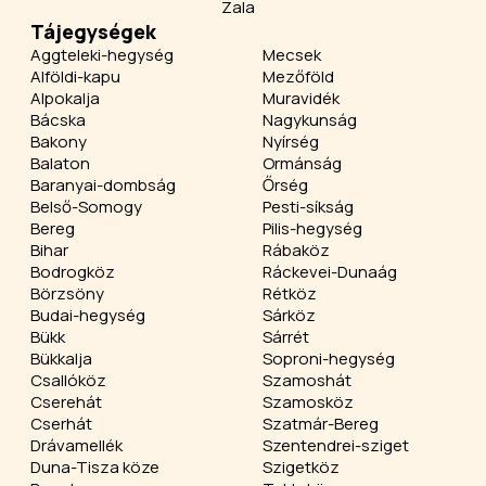
Zala
Tájegységek
Aggteleki-hegység
Mecsek
Alföldi-kapu
Mezőföld
Alpokalja
Muravidék
Bácska
Nagykunság
Bakony
Nyírség
Balaton
Ormánság
Baranyai-dombság
Őrség
Belső-Somogy
Pesti-síkság
Bereg
Pilis-hegység
Bihar
Rábaköz
Bodrogköz
Ráckevei-Dunaág
Börzsöny
Rétköz
Budai-hegység
Sárköz
Bükk
Sárrét
Bükkalja
Soproni-hegység
Csallóköz
Szamoshát
Cserehát
Szamosköz
Cserhát
Szatmár-Bereg
Drávamellék
Szentendrei-sziget
Duna-Tisza köze
Szigetköz