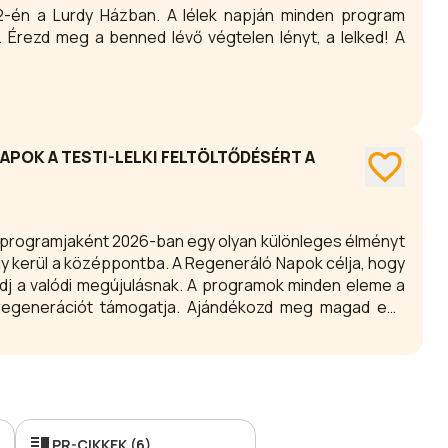
22-én a Lurdy Házban. A lélek napján minden program
 Érezd meg a benned lévő végtelen lényt, a lelked! A
NAPOK A TESTI-LELKI FELTÖLTŐDÉSÉRT A
ív programjaként 2026-ban egy olyan különleges élményt
nsúly kerül a középpontba. A Regeneráló Napok célja, hogy
adj a valódi megújulásnak. A programok minden eleme a
a regenerációt támogatja. Ajándékozd meg magad egy
PR-CIKKEK (6)