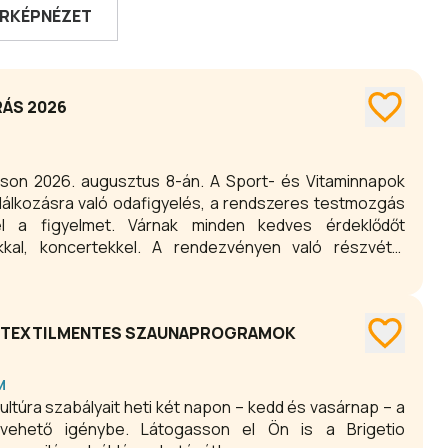
RKÉPNÉZET
RÁS 2026
áson 2026. augusztus 8-án. A Sport- és Vitaminnapok
lálkozásra való odafigyelés, a rendszeres testmozgás
el a figyelmet. Várnak minden kedves érdeklődőt
kal, koncertekkel. A rendezvényen való részvétel
 TEXTILMENTES SZAUNAPROGRAMOK
M
 vehető igénybe. Látogasson el Ön is a Brigetio