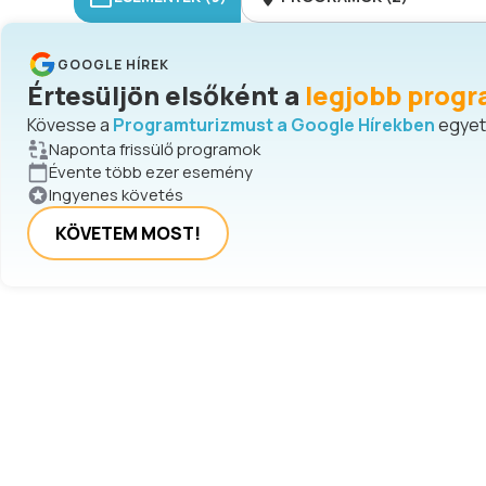
GOOGLE HÍREK
Értesüljön elsőként a
legjobb progr
Kövesse a
Programturizmust a Google Hírekben
egyetl
Naponta frissülő programok
Évente több ezer esemény
Ingyenes követés
KÖVETEM MOST!