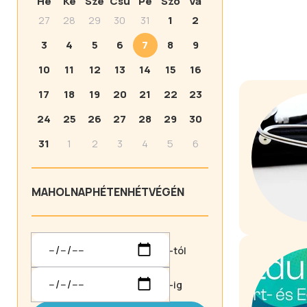
Hé
Ke
Sze
Csü
Pé
Szo
Va
27
28
29
30
31
1
2
3
4
5
6
7
8
9
10
11
12
13
14
15
16
17
18
19
20
21
22
23
24
25
26
27
28
29
30
31
1
2
3
4
5
6
MA
HOLNAP
HÉTEN
HÉTVÉGÉN
-tól
-ig