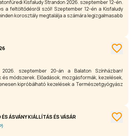
atonfüredi Kisfaludy Strandon 2026. szeptember 12-én.
 a feltöltődésről szól! Szeptember 12-én a Kisfaludy
minden korosztály megtalálja a számára legizgalmasabb
26
n 2026. szeptember 20-án a Balaton Színházban!
k és módszerek. Előadások, mozgásformák, kezelések,
gyenesen kipróbálható kezelések a Természetgyógyász
ÉS ÁSVÁNY KIÁLLÍTÁS ÉS VÁSÁR
P)