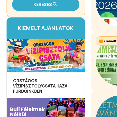
KERESÉS
KIEMELT AJÁNLATOK
Kiemelt
ORSZÁGOS
VÍZIPISZTOLYCSATA HAZAI
FÜRDŐINKBEN