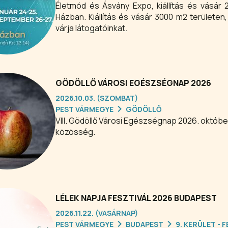
Életmód és Ásvány Expo, kiállítás és vásár
Házban. Kiállítás és vásár 3000 m2 területen, ahol 150+ kiállító és több mint 50 változatos program
várja látogatóinkat.
GÖDÖLLŐ VÁROSI EGÉSZSÉGNAP 2026
2026.10.03. (SZOMBAT)
PEST VÁRMEGYE
GÖDÖLLŐ
VIII. Gödöllő Városi Egészségnap 2026. október
közösség.
LÉLEK NAPJA FESZTIVÁL 2026 BUDAPEST
2026.11.22. (VASÁRNAP)
PEST VÁRMEGYE
BUDAPEST
9. KERÜLET -