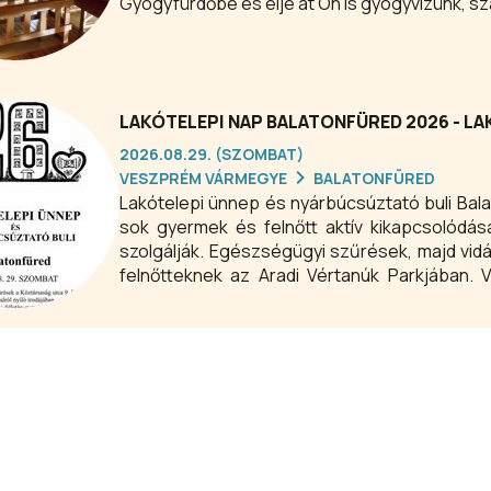
Gyógyfürdőbe és élje át Ön is gyógyvizünk, sz
LAKÓTELEPI NAP BALATONFÜRED 2026 - L
2026.08.29. (SZOMBAT)
VESZPRÉM VÁRMEGYE
BALATONFÜRED
Lakótelepi ünnep és nyárbúcsúztató buli Balatonfüred
sok gyermek és felnőtt aktív kikapcsolódás
szolgálják. Egészségügyi szűrések, majd vidám játékos délután, családi programok gyerekeknek és
felnőtteknek az Aradi Vértanúk Parkjában. 
nyárbúcsúztató lakótelepi ünnepünkre!