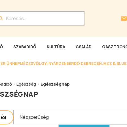
LÓ
SZABADIDŐ
KULTÚRA
CSALÁD
GASZTRONÓ
YÉR ÜNNEP
MÉZESVÖLGYI NYÁR
ZENEERDŐ DEBRECEN
JAZZ & BLU
badidő
Egészség
Egészségnap
ÉSZSÉGNAP
Népszerűség
SÉS