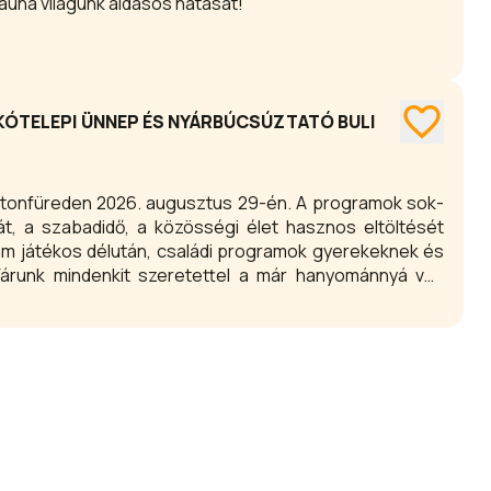
auna világunk áldásos hatását!
AKÓTELEPI ÜNNEP ÉS NYÁRBÚCSÚZTATÓ BULI
en 2026. augusztus 29-én. A programok sok-
át, a szabadidő, a közösségi élet hasznos eltöltését
Várunk mindenkit szeretettel a már hanyománnyá vált