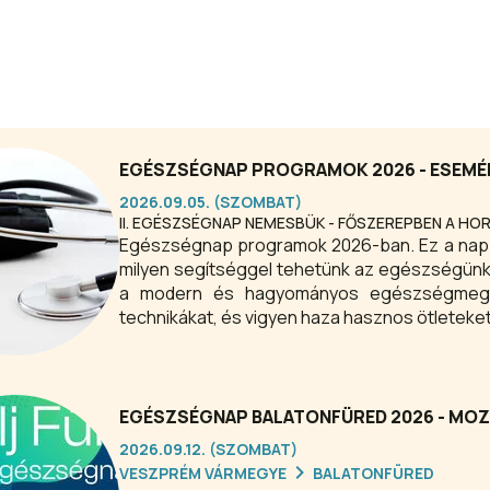
EGÉSZSÉGNAP PROGRAMOK 2026 - ESEMÉ
2026.09.05. (SZOMBAT)
II. EGÉSZSÉGNAP NEMESBÜK - FŐSZEREPBEN A H
Egészségnap programok 2026-ban. Ez a nap n
milyen segítséggel tehetünk az egészségünkért. Megismerkedhet
a modern és hagyományos egészségmegőrzési
technikákat, és vigyen haza hasznos ötletek
EGÉSZSÉGNAP BALATONFÜRED 2026 - MOZ
2026.09.12. (SZOMBAT)
VESZPRÉM VÁRMEGYE
BALATONFÜRED