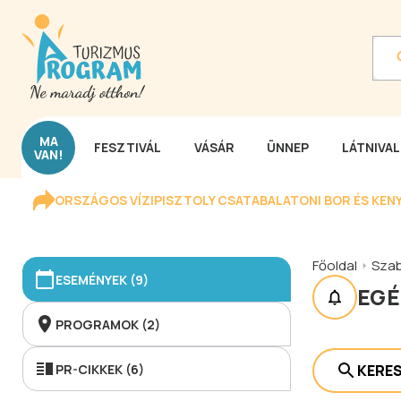
MA
FESZTIVÁL
VÁSÁR
ÜNNEP
LÁTNIVA
VAN!
ORSZÁGOS VÍZIPISZTOLY CSATA
BALATONI BOR ÉS KEN
Főoldal
Sza
ESEMÉNYEK (9)
EG
PROGRAMOK (2)
PR-CIKKEK (6)
KERE