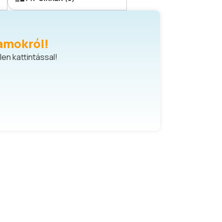
amokról!
en kattintással!