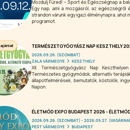
Mozdulj Füred! – Sport és Egészségnap a bal
Egy nap, ami a mozgásról, az egészségről és
strandon várunk egy igazi élménynapra, ahol 
programot.
 ajánlat
TERMÉSZETGYÓGYÁSZ NAP KESZTHELY 20
2026.09.26. (SZOMBAT)
ZALA VÁRMEGYE
KESZTHELY
XII. Természetgyógyász Nap Keszthelye
Természetes gyógymódok, alternatív terápiá
állapotfelmérések, bemutatók, kóstolók, in
Napon.
ÉLETMÓD EXPO BUDAPEST 2026 - ÉLETMÓD 
2026.09.26. (SZOMBAT) - 2026.09.27. (VASÁRNA
PEST VÁRMEGYE
BUDAPEST