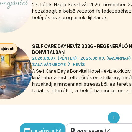
27. Lélek Napja Fesztivál 2026. november 
hozzásegít a belső vezetőd felfedezéséhez.
belépés és a programok díjtalanok.
SELF CARE DAY HÉVÍZ 2026 - REGENERÁLÓ 
 ajánlat
BONVITALBAN
2026.08.07. (PÉNTEK) - 2026.08.09. (VASÁRNAP)
ZALA VÁRMEGYE
HÉVÍZ
A Self Care Day a Bonvital Hotel Hévíz exkluz
kínál, ahol a testi feltöltődés és a lelki egye
kiszakadj a mindennapi stresszből, és teret 
tudatos jelenlétet, a belső harmóniát és 
nappal, ami tényleg rólad szól.
1
ESEMÉNYEK (9)
PROGRAMOK (2)