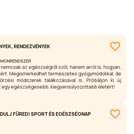
NYEK, RENDEZVÉNYEK
ORMONRENDSZER
emcsak az egészségről szól, hanem arról is, hogyan,
 természetes gyógymódokkal, de
 módszerek találkozásával is. Próbáljon ki új
et egy egészségesebb, kiegyensúlyozottabb életért!
DULJ FÜRED! SPORT ÉS EGÉSZSÉGNAP