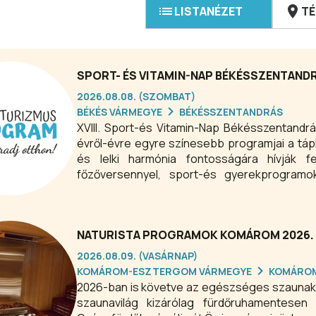
LISTANÉZET
TÉ
SPORT- ÉS VITAMIN-NAP BÉKÉSSZENTAND
2026.08.08. (SZOMBAT)
BÉKÉS VÁRMEGYE
BÉKÉSSZENTANDRÁS
XVIII. Sport-és Vitamin-Nap Békésszentandr
évről-évre egyre színesebb programjai a táp
és lelki harmónia fontosságára hívják f
főzőversennyel, sport-és gyerekprogramok
díjmentes!
NATURISTA PROGRAMOK KOMÁROM 2026.
2026.08.09. (VASÁRNAP)
KOMÁROM-ESZTERGOM VÁRMEGYE
KOMÁRO
2026-ban is követve az egészséges szaunakultúra szabályait heti két napon – kedd és vasárnap – a
szaunavilág kizárólag fürdőruhamentesen