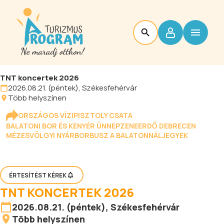
TNT koncertek 2026
2026.08.21. (péntek), Székesfehérvár
Több helyszínen
ORSZÁGOS VÍZIPISZTOLY CSATA
BALATONI BOR ÉS KENYÉR ÜNNEP
ZENEERDŐ DEBRECEN
MÉZESVÖLGYI NYÁR
BORBUSZ A BALATONNÁL
JEGYEK
ÉRTESÍTÉST KÉREK
TNT KONCERTEK 2026
2026.08.21. (péntek), Székesfehérvár
Több helyszínen