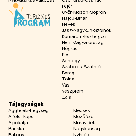
Fejér
Győr-Moson-Sopron
Hajdú-Bihar
Heves
Jász-Nagykun-Szolnok
Komárom-Esztergom
Nem Magyarország
Nógrád
Pest
Somogy
Szabolcs-Szatmár-
Bereg
Tolna
Vas
Veszprém
Zala
Tájegységek
Aggteleki-hegység
Mecsek
Alföldi-kapu
Mezőföld
Alpokalja
Muravidék
Bácska
Nagykunság
Bakony
Nyírség