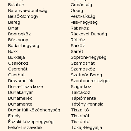
Balaton
Ormánság
Baranyai-dombság
Őrség
Belső-Somogy
Pesti-síkság
Bereg
Pilis-hegység
Bihar
Rábaköz
Bodrogköz
Ráckevei-Dunaág
Börzsöny
Rétköz
Budai-hegység
Sárköz
Bükk
Sárrét
Bükkalja
Soproni-hegység
Csallóköz
Szamoshát
Cserehát
Szamosköz
Cserhát
Szatmár-Bereg
Drávamellék
Szentendrei-sziget
Duna-Tisza köze
Szigetköz
Dunakanyar
Taktaköz
Dunamellék
Tápiómente
Dunamente
Tétényi-fennsík
Dunántúli-középhegység
Tisza-tó
Erdély
Tiszahát
Északi-középhegység
Tiszántúl
Felső-Tiszavidék
Tokaj-Hegyalja