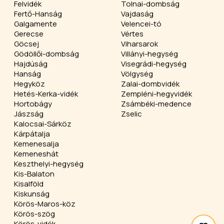
Felvidék
Tolnai-dombság
Fertő-Hanság
Vajdaság
Galgamente
Velencei-tó
Gerecse
Vértes
Göcsej
Viharsarok
Gödöllői-dombság
Villányi-hegység
Hajdúság
Visegrádi-hegység
Hanság
Völgység
Hegyköz
Zalai-dombvidék
Hetés-Kerka-vidék
Zempléni-hegyvidék
Hortobágy
Zsámbéki-medence
Jászság
Zselic
Kalocsai-Sárköz
Kárpátalja
Kemenesalja
Kemeneshát
Keszthelyi-hegység
Kis-Balaton
Kisalföld
Kiskunság
Körös-Maros-köz
Körös-szög
Körös-vidék