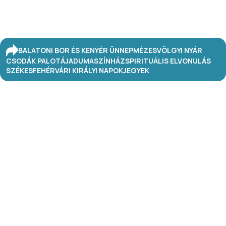
BALATONI BOR ÉS KENYÉR ÜNNEP
MÉZESVÖLGYI NYÁR
CSODÁK PALOTÁJA
DUMASZÍNHÁZ
SPIRITUÁLIS ELVONULÁS
SZÉKESFEHÉRVÁRI KIRÁLYI NAPOK
JEGYEK