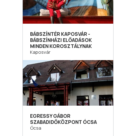
BÁBSZÍNTÉR KAPOSVÁR -
BÁBSZÍNHÁZI ELŐADÁSOK
MINDEN KOROSZTÁLYNAK
Kaposvár
EGRESSY GÁBOR
SZABADIDŐKÖZPONT ÓCSA
Ócsa