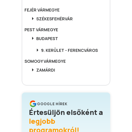
FEJÉR
VÁRMEGYE
SZÉKESFEHÉRVÁR
PEST
VÁRMEGYE
BUDAPEST
9. KERÜLET - FERENCVÁROS
SOMOGY
VÁRMEGYE
ZAMÁRDI
GOOGLE HÍREK
Értesüljön elsőként a
legjobb
programokról!