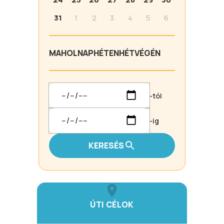
31
1
2
3
4
5
6
MA
HOLNAP
HÉTEN
HÉTVÉGÉN
-tól
-ig
KERESÉS
ÚTI CÉLOK