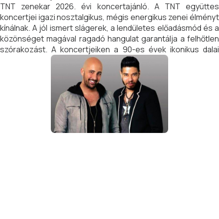
TNT zenekar 2026. évi koncertajánló. A TNT együttes
koncertjei igazi nosztalgikus, mégis energikus zenei élményt
kínálnak. A jól ismert slágerek, a lendületes előadásmód és a
közönséget magával ragadó hangulat garantálja a felhőtlen
szórakozást. A koncertjeiken a 90-es évek ikonikus dalai
elevenednek meg, ahol az együtt éneklés és a tánc
elmaradhatatlan – tökéletes választás egy emlékezetes
zenei estére.