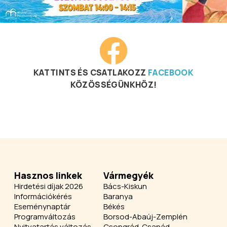
KATTINTS ÉS CSATLAKOZZ
FACEBOOK
KÖZÖSSÉGÜNKHÖZ!
Hasznos linkek
Vármegyék
Hirdetési díjak 2026
Bács-Kiskun
Információkérés
Baranya
Eseménynaptár
Békés
Programváltozás
Borsod-Abaúj-Zemplén
Nyitvatartás változás
Csongrád-Csanád