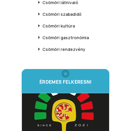
Csömöri
látnivaló
Csömöri
szabadidő
Csömöri
kultúra
Csömöri
gasztronómia
Csömöri
rendezvény
ÉRDEMES FELKERESNI