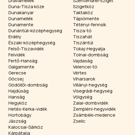
Drávamellék
Szentendrei-sziget
Duna-Tisza köze
Szigetköz
Dunakanyar
Taktaköz
Dunamellék
Tápiómente
Dunamente
Tétényi-fennsík
Dunántúli-középhegység
Tisza-tó
Erdély
Tiszahát
Északi-középhegység
Tiszántúl
Felső-Tiszavidék
Tokaj-Hegyalja
Felvidék
Tolnai-dombság
Fertő-Hanság
Vajdaság
Galgamente
Velencei-tó
Gerecse
Vértes
Göcsej
Viharsarok
Gödöllői-dombság
Villányi-hegység
Hajdúság
Visegrádi-hegység
Hanság
Völgység
Hegyköz
Zalai-dombvidék
Hetés-Kerka-vidék
Zempléni-hegyvidék
Hortobágy
Zsámbéki-medence
Jászság
Zselic
Kalocsai-Sárköz
Kárpátalja