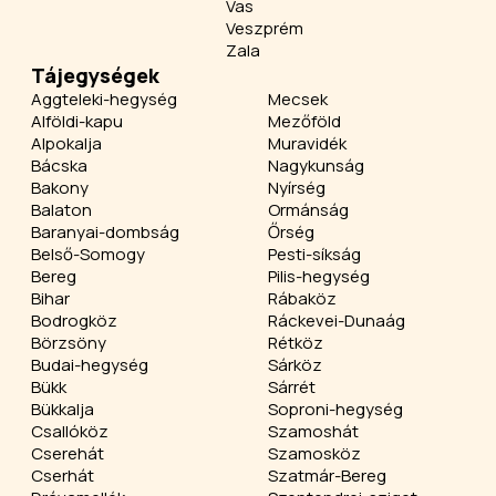
Vas
Veszprém
Zala
Tájegységek
Aggteleki-hegység
Mecsek
Alföldi-kapu
Mezőföld
Alpokalja
Muravidék
Bácska
Nagykunság
Bakony
Nyírség
Balaton
Ormánság
Baranyai-dombság
Őrség
Belső-Somogy
Pesti-síkság
Bereg
Pilis-hegység
Bihar
Rábaköz
Bodrogköz
Ráckevei-Dunaág
Börzsöny
Rétköz
Budai-hegység
Sárköz
Bükk
Sárrét
Bükkalja
Soproni-hegység
Csallóköz
Szamoshát
Cserehát
Szamosköz
Cserhát
Szatmár-Bereg