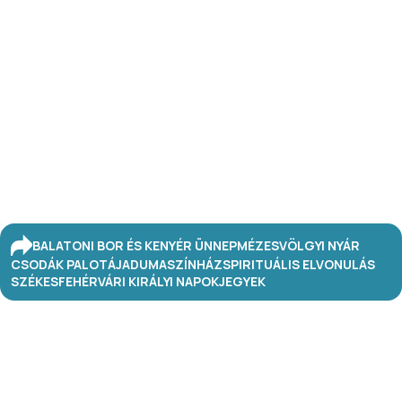
BALATONI BOR ÉS KENYÉR ÜNNEP
MÉZESVÖLGYI NYÁR
CSODÁK PALOTÁJA
DUMASZÍNHÁZ
SPIRITUÁLIS ELVONULÁS
SZÉKESFEHÉRVÁRI KIRÁLYI NAPOK
JEGYEK