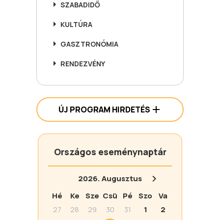
SZABADIDŐ
KULTÚRA
GASZTRONÓMIA
RENDEZVÉNY
ÚJ PROGRAM HIRDETÉS
Országos eseménynaptár
2026.
Augusztus
Hé
Ke
Sze
Csü
Pé
Szo
Va
27
28
29
30
31
1
2