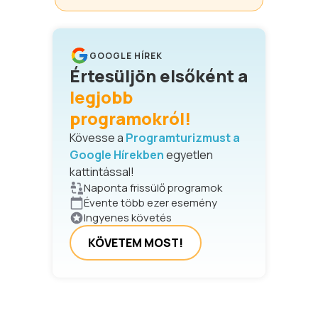
GOOGLE HÍREK
Értesüljön elsőként a
legjobb
programokról!
Kövesse a
Programturizmust a
Google Hírekben
egyetlen
kattintással!
Naponta frissülő programok
Évente több ezer esemény
Ingyenes követés
KÖVETEM MOST!