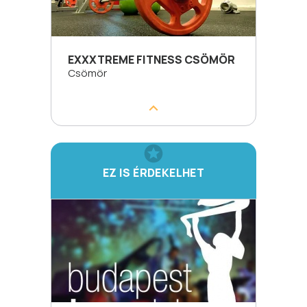
EXXXTREME FITNESS CSÖMÖR
Csömör
EZ IS ÉRDEKELHET