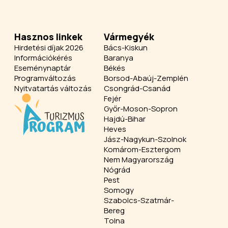
Hasznos linkek
Vármegyék
Hirdetési díjak 2026
Bács-Kiskun
Információkérés
Baranya
Eseménynaptár
Békés
Programváltozás
Borsod-Abaúj-Zemplén
Nyitvatartás változás
Csongrád-Csanád
Fejér
Győr-Moson-Sopron
Hajdú-Bihar
Heves
Jász-Nagykun-Szolnok
Komárom-Esztergom
Nem Magyarország
Nógrád
Pest
Somogy
Szabolcs-Szatmár-
Bereg
Tolna