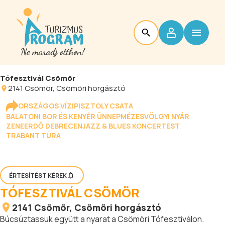
Tófesztivál Csömör
2141
Csömör
, Csömöri horgásztó
ORSZÁGOS VÍZIPISZTOLY CSATA
BALATONI BOR ÉS KENYÉR ÜNNEP
MÉZESVÖLGYI NYÁR
ZENEERDŐ DEBRECEN
JAZZ & BLUES KONCERTEST
TRABANT TÚRA
ÉRTESÍTÉST KÉREK
TÓFESZTIVÁL CSÖMÖR
2141
Csömör
, Csömöri horgásztó
Búcsúztassuk együtt a nyarat a Csömöri Tófesztiválon.