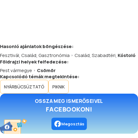
Hasonló
ajánlatok
böngészése:
Fesztivál
,
Család
,
Gasztronómia
Család
,
Szabadtéri
,
Kóstoló
Földrajzi helyek felfedezése:
Pest vármegye
Csömör
Kapcsolódó témák megtekintése:
NYÁRBÚCSÚZTATÓ
PIKNIK
OSSZA MEG ISMERŐSEIVEL
FACEBOOKON!
Megosztás