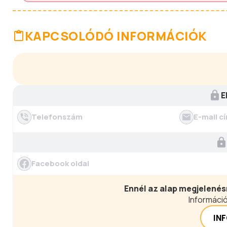
KAPCSOLÓDÓ INFORMÁCIÓK
E
Telefonszám
E-mail c
Facebook oldal
Ennél az alap megjelenés
Információ
IN