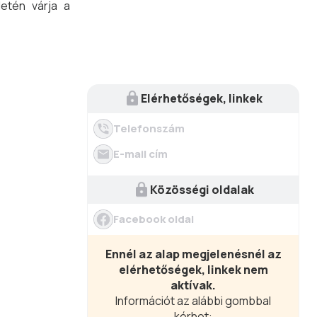
letén várja a
Elérhetőségek, linkek
Telefonszám
E-mail cím
Közösségi oldalak
Facebook oldal
Ennél az alap megjelenésnél az
elérhetőségek, linkek nem
aktívak.
Információt az alábbi gombbal
kérhet: