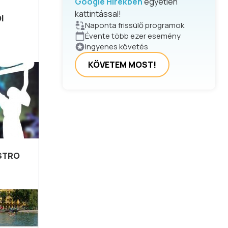
Google Hírekben
egyetlen
kattintással!
I
Naponta frissülő programok
Évente több ezer esemény
Ingyenes követés
KÖVETEM MOST!
ISTRO