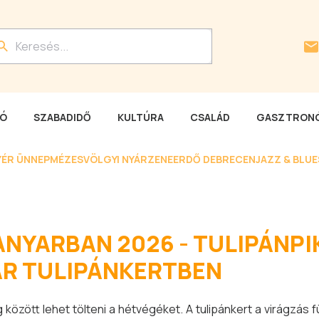
LÓ
SZABADIDŐ
KULTÚRA
CSALÁD
GASZTRONÓ
YÉR ÜNNEP
MÉZESVÖLGYI NYÁR
ZENEERDŐ DEBRECEN
JAZZ & BLU
NYARBAN 2026 - TULIPÁNPIK
R TULIPÁNKERTBEN
ág között lehet tölteni a hétvégéket. A tulipánkert a virágzá