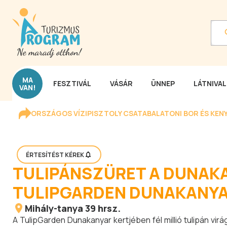
MA
FESZTIVÁL
VÁSÁR
ÜNNEP
LÁTNIVA
VAN!
ORSZÁGOS VÍZIPISZTOLY CSATA
BALATONI BOR ÉS KEN
ÉRTESÍTÉST KÉREK
TULIPÁNSZÜRET A DUNAKA
TULIPGARDEN DUNAKANYA
Mihály-tanya 39 hrsz.
A TulipGarden Dunakanyar kertjében fél millió tulipán vir