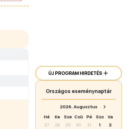
ÚJ PROGRAM HIRDETÉS
Országos eseménynaptár
2026.
Augusztus
Hé
Ke
Sze
Csü
Pé
Szo
Va
27
28
29
30
31
1
2