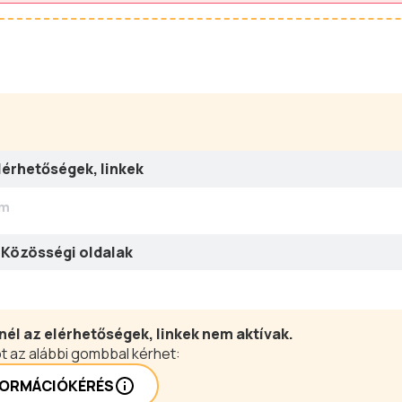
lérhetőségek, linkek
ím
Közösségi oldalak
nél az elérhetőségek, linkek nem aktívak.
t az alábbi gombbal kérhet:
FORMÁCIÓKÉRÉS