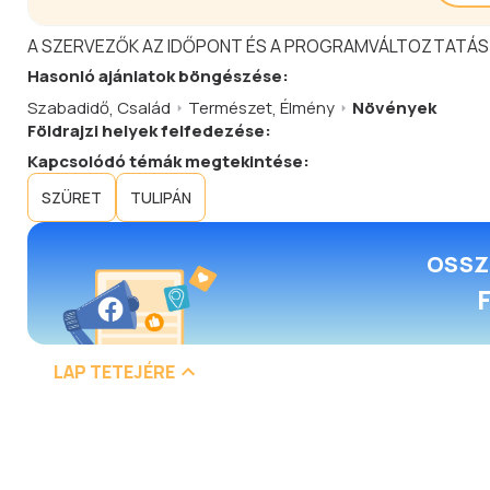
A SZERVEZŐK AZ IDŐPONT ÉS A PROGRAMVÁLTOZTATÁS
Hasonló
ajánlatok
böngészése:
Szabadidő
,
Család
Természet
,
Élmény
Növények
Földrajzi helyek felfedezése:
Kapcsolódó témák megtekintése:
SZÜRET
TULIPÁN
OSSZ
LAP TETEJÉRE