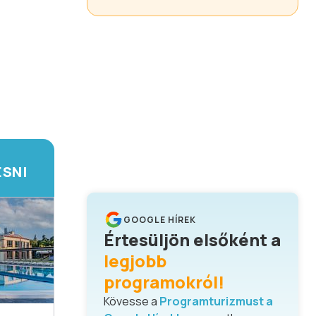
ESNI
GOOGLE HÍREK
Értesüljön elsőként a
legjobb
programokról!
Kövesse a
Programturizmust a