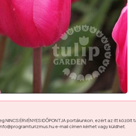
leg
NINCS ÉRVÉNYES IDŐPONTJA
portálunkon, ezért az itt közölt 
info@programturizmus.hu
e-mail címen kérhet vagy küldhet.